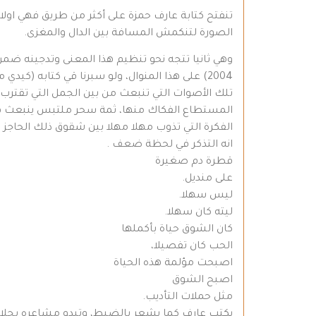
تنفتح كتابة عارف حمزة على أكثر من طريق فهي اول
الصورة لتنكمش المسافة بين الدال والمغزى.
وهي ثانيا تتجه نحو تنظيم هذا المعنى وتدجينه ضم
2004) على هذا المنوال، ولو سبرنا قي كتابه 
تلك الأصوات التي تنبعث من بين الجمل التي تقترب 
المستطاع الفكاك منها، ثمة سحر ملتبس ينبعث في
الفكرة التي تذوب مهلا مهلا بين شقوق ذلك الحاجز
انه التذكر في لحظة ضعف . ‏
قطرة دم صغيرة ‏
على منديل. ‏
ليس سهلا. ‏
ليته كان سهلا. ‏
كان الشوق حياة بأكملها ‏
الحب كان تفصيلا، ‏
اصبحت مؤلمة هذه الحياة ‏
اصبح الشوق ‏
مثل حملات التأديب. ‏
يكتب عارف كما يشعر بالضبط، وتبدو مشاعره بجلا