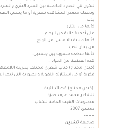
لتكون هي الحدود الفاصلة بين السرد النثري والسرد ال
ونجعله مصدرا لمشاهدة شعرية أو ما يسمى الانفتاح ع
بدت، ‏
كأنها من اللآلئ ‏
على أعمدة عالية من الرخام، ‏
كأنها مبنية بالانفاس، من الولع ‏
من بخار الحب، ‏
كأنها قطعة مشوية بين جسدين، ‏
هذه القطعة من الحياة … ‏
(كيدي محتاج) كتاب شعري مختلف بنثريته اللامعهو
فكرية أو في استثارته اللغوية والصورية التي تبهر الق
(كيدي محتاج) قصائد نثرية ‏
للشاعر محمد عارف حمزة ‏
مطبوعات الهيئة العامة للكتاب ‏
دمشق 2007 ‏
———–
صحيفة
تشرين