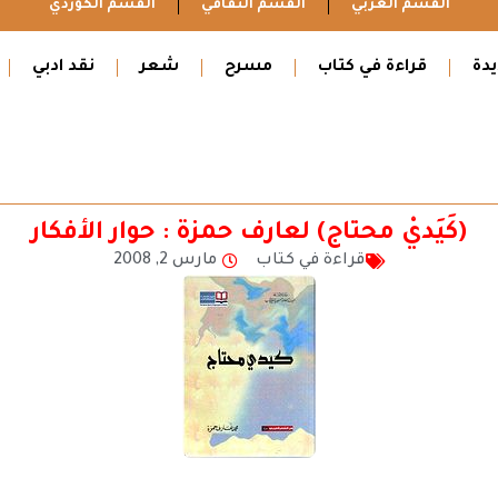
القسم العربي
القسم الثقافي
القسم الكوردي
دة
قراءة في كتاب
مسرح
شعر
نقد ادبي
(كَيَديْ محتاج) لعارف حمزة : حوار الأفكار
قراءة في كتاب
مارس 2, 2008