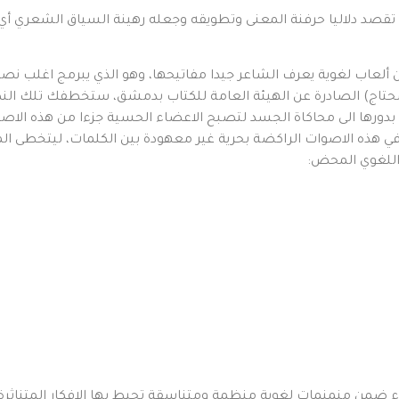
ا تقصد دلاليا حرفنة المعنى وتطويقه وجعله رهينة السياق الشعري 
ن ألعاب لغوية يعرف الشاعر جيدا مفاتيحها، وهو الذي يبرمج اغلب ن
(كيدي محتاج) الصادرة عن الهيئة العامة للكتاب بدمشق، ستخطفك تلك 
بدورها الى محاكاة الجسد لتصبح الاعضاء الحسية جزءا من هذه الاصو
 هذه الاصوات الراكضة بحرية غير معهودة بين الكلمات، ليتخطى ال
 اللغوي المحض:
ء ضمن منمنمات لغوية منظمة ومتناسقة تحيط بها الافكار المتناثر