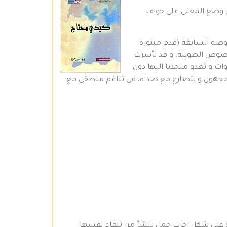
أي وضع المعنى على حواف
صوصه السابقة (قدم مبتورة
النصوص الطويلة، و قد تأسرك
ات و تغدو منجذبا اليها دون
مجهول و يتصارع مع صداه، في تناغم منطقي مع
ة على شكل زخات جمل تنشأ من تلقاء نفسها