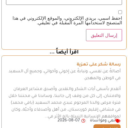
احفظ اسمي، بريدي الإلكتروني، والموقع الإلكتروني في هذا
المتصفح لاستخدامها المرة المقبلة في تعليقي.
اقرأ أيضاً ...
رسالة شكر على تعزية
أصالةً عن نفسي، ونيابةً عن إخوتي وأخواتي، وجميع آل السعيد
في الوطن والمهجر،
أتقدم بأسمى آيات الشكر والتقدير، وأصدق مشاعر العرفان
والامتنان، إلى كل من وقف إلى جانبنا، وساندنا في محنتنا خلال
فترة مرض والدنا المرحوم عبدي محمد السعيد (بافي محمد)
في مشافي إقليم كوردستان، من أهل وأصدقاء وأحبّة، وكان
لمواقفهم الإنسانية النبيلة بالغ الأثر في…
نعي ومواساة
2026-08-07