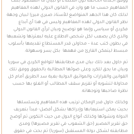
ووفق أجندته الخاصة دون استثناء أو تبيان ما المقصود بتلك
المفاهيم حسب ما هو وارد في القانون الدولي لهذه المفاهيم
لذلك كان هذا الجهد المتواضع للأستاذ صبري ميرزا لبيان وجهة
نظر القانون الدولي لهذه المفاهيم وليس في هذا أي أبداع
فكردي أو سياسي وإنما هو توضيح وبيان لرأي القانون الدولي
والذي كان يصعب لكل شخص الاطلاع عليه لبعثرتها وتشعبها
في بطون كتب عدة – محاولن قدر المستطاع تقديمها بأسلوب
مبسط ليتمكن القارئ من فهمها بكل يسر وسهولة.
ثم حاول بعد ذلك بيان مدى مطابقتها للواقع الكردي في سوريا
وبيان ما يحق للكرد وعلى ضوئها المطالبة بالحقوق ووفق تلك
القوانين والقرارات والمواثيق الدولية بغية سد الطريق أمام كل
محاولة لتشويه أو تقزيم سقف المطالب أو الغلو بها حسب
نظرة صاحبها وتوجهاته.
وكذلك حاول قدر الإمكان ترتيب هذه المفاهيم وتسلسلها
بحيث يمكن استيعابها وإدراكها بشكل أفضل- فبدأ بتعريف
الدولة ونشوئها وكذلك أنواع الدول من حيث التكوين ثم أوضح
حق تقرير المصير (حق الشعوب في تقرير مصيرها) ومدى
مطابقته لشكل دولة المستقبل (سوريا) ثم بحث في حقوق