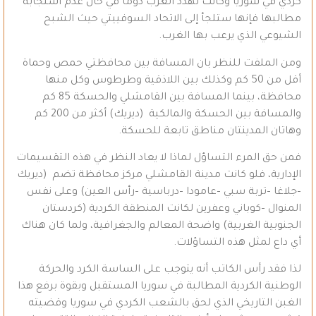
كردي في سوريا وكانت تهدد الغرب دوماً في حال عدم استجابة
مطالبها فإنها ستلجأ إلى الاتحاد السوفييتي حيث الشبح
الشيوعي الذي يرعب بها الغرب.
ومن الملفت للنظر بان المسافة بين محافظتي حمص وحماة
أقل من 50 كم وكذلك بين اللاذقية وطرطوس وكل منها
محافظة، بينما المسافة بين القامشلي والحسكة 85 كم
والمسافة بين الحسكة والمالكية (ديريك) أكثر من 200 كم
وهاتان المدينتان مناطق تابعة للحسكة.
فمن حق المرء التساؤل لماذا لا يعاد النظر في هذه التقسيمات
الإدارية، فلو كانت مدينة القامشلي مركز محافظة تضم (ديريك
–جلاغا –تربة سبي –عامودا –درباسية –رأس العين) وعلى نفس
المنوال –كوباني وعفرين لكانت المنطقة الكردية (كردستان
الجنوبية الغربية) واضحة المعالم والجغرافية، ولما كان هناك
أي داع لمثل هذه التساؤلات.
لذا فقد رأس الكاتب أنه يتوجب على الساسة الكرد والحركة
الوطنية الكردية المطالبة في سوريا المستقبل وبقوة برفع هذا
الغبن التاريخي الذي لحق بالشعب الكردي في سوريا وقضيته