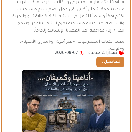
«أناهيتا وگَميفان» للمسرحي والكاتب الكردي هلكت إدريس
عابد، بترجمة شمال آكريي، في عمل يضم سبع مسرحيات
تفتح أفقاً واسعاً للتأمل في أسئلة الذاكرة والاقتلاع والحرية
والسلطة، عبر كتابة مسرحية تمزج الشعر بالفكر، وتدفع
القارئ إلى مواجهة أكثر القضايا الإنسانية إلحاحاً.
يضم الكتاب المسرحيات: «قبر أمي»، و«سارق الأحذية»،
و«لوحة…
اصدارات جديدة
2026-08-07
التفاصيل ...