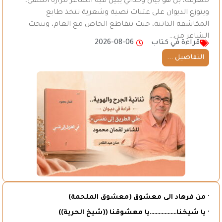
متفرقة، بل هو بيان وجداني يبين فيه الشاعر مرارة المنفى،
ويتوزع الديوان على عتبات نصية وشعرية تتخذ طابع
المكاشفة الذاتية، حيث يتقاطع الخاص مع العام، ويبحث
الشاعر من…
قراءة في كتاب
2026-08-06
التفاصيل ...
· من فرهاد الى معشوق (معشوق الملحمة)
· يا شيخنا………………يا معشوقنا ((شيخ الحرية))