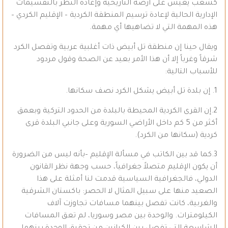
كشعب يعيش على أرضه التاريخية وإعادة النظر بالتقسيمات
الإدارية الحالية لإعادة ترسيم المنطقة الكردية – الإقليم الكردي –
هذه المهمة التي لا تضاهيها أي مهمة.
ويقال حينا إن منطقة تل أبيض ذات أغلبية عربية وتفصل الكرد
شرقاً وغرباً إلا أن هذا الأمر بعيد عن الصحة وقول مردود
للأسباب التالية:
1. إن بلدة تل أبيض يشكل الكرد نصف سكانها.
2.إن القرى الكردية المحيطة بالبلدة من الحدود التركية وبعمق
أكثر من 5 كم داخل الأراضي السورية وعلى جانبي البلدة قرى
كردية (سكانها من الكرد).
3.كما قد بين الكاتب في مسألة الإقليم –بأنه ليس من الضرورة
أن يكون الإقليم متصلاً جغرافياً، حسب وجهة نظر القانون
الدولي، فالجغرافية السياسية قدمت لنا أمثلة على هذا
الصعيد منها على سبيل المثال لا الحصر: باكستان الشرقية
والغربية، كانت تفصل بينهما مسافات تجاوزت آلاف
الكيلومترات. والوحدة بين مصر وسوريا، لم تعق المسافات