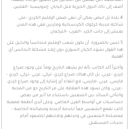
الشاسعة التي تفصل بين الكيانين من تحقيق الوحدة بينهما،
أضف إلى ذاك الدول الجزرية مثل اليابان –إندونيسيا –الفلبين…
4.بلدة تل ابيض يمكن أن تبقى ضمن الإقليم الكردي –على
شاكلة مدينة كركوك الكردستانية وماردين ففي هذه المدن
يعيش إلى جانب الكرد –العرب –التركمان.
5.ليس بالضرورة أن يكون شعب الإقليم متجانساً والدليل على
هذا القول نشوء الكيان السوري دون إيلاء مشكلة التجانس أي
أهمية.
وأخيراً أكد الكاتب بأنه لم يشهد التاريخ يوماً على وجود صراع
كردي –عربي، بل كان هناك صراع كردي –تركي، عربي –تركي، كردي –
فارسي، عربي –فارسي، مع انتفاء أي إشارة إلى وجود صراع كردي
–عربي، وكان يسود هذه العلاقة على مر التاريخ جو من المحبة
والتآخي السائد بين الشعبين باستثناء ما أثير من بعض
حساسيات في أواسط القرن الماضي. وعلى أيدي أنظمة قمعية
كانت تقمع الشعبين معاً لخدمة أجندته ومصالحه الخاصة –
فمصلحة الشعبين في وحدتهم وتلاحنهم للصمود أمام
تحديات المستقبل.