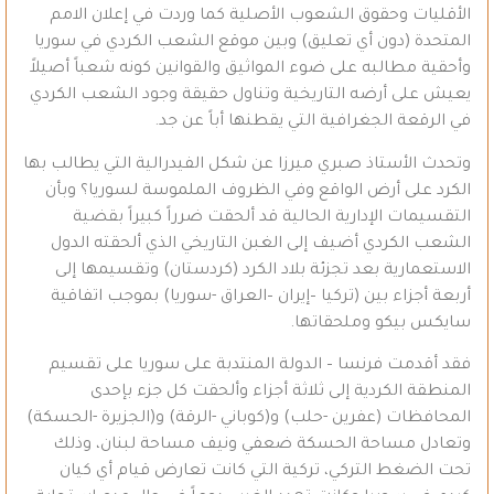
الأقليات وحقوق الشعوب الأصلية كما وردت في إعلان الامم
المتحدة (دون أي تعليق) وبين موقع الشعب الكردي في سوريا
وأحقية مطالبه على ضوء المواثيق والقوانين كونه شعباً أصيلاً
يعيش على أرضه التاريخية وتناول حقيقة وجود الشعب الكردي
في الرقعة الجغرافية التي يقطنها أباً عن جد.
وتحدث الأستاذ صبري ميرزا عن شكل الفيدرالية التي يطالب بها
الكرد على أرض الواقع وفي الظروف الملموسة لسوريا؟ وبأن
التقسيمات الإدارية الحالية قد ألحقت ضرراً كبيراً بقضية
الشعب الكردي أضيف إلى الغبن التاريخي الذي ألحقته الدول
الاستعمارية بعد تجزئة بلاد الكرد (كردستان) وتقسيمها إلى
أربعة أجزاء بين (تركيا –إيران –العراق -سوريا) بموجب اتفاقية
سايكس بيكو وملحقاتها.
فقد أقدمت فرنسا – الدولة المنتدبة على سوريا على تقسيم
المنطقة الكردية إلى ثلاثة أجزاء وألحقت كل جزء بإحدى
المحافظات (عفرين -حلب) و(كوباني -الرقة) و(الجزيرة -الحسكة)
وتعادل مساحة الحسكة ضعفي ونيف مساحة لبنان، وذلك
تحت الضغط التركي، تركية التي كانت تعارض قيام أي كيان