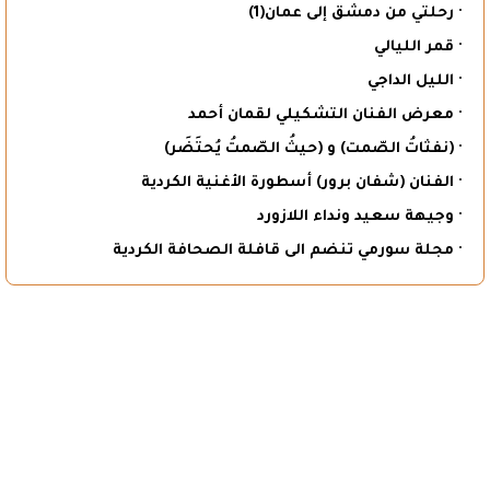
· رحلتي من دمشق إلى عمان(1)
· قمر الليالي
· الليل الداجي
· معرض الفنان التشكيلي لقمان أحمد
· (نفثاتُ الصّمت) و (حيثُ الصّمتُ يُحتَضَر)
· الفنان (شفان برور) أسطورة الأغنية الكردية
· وجيهة سعيد ونداء اللازورد
· مجلة سورمي تنضم الى قافلة الصحافة الكردية