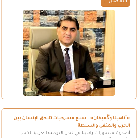
التفاصيل ...
«أناهيتا وگَميفان»… سبع مسرحيات تلاحق الإنسان بين
الحرب والمنفى والسلطة
أصدرت منشورات رامينا في لندن الترجمة العربية لكتاب