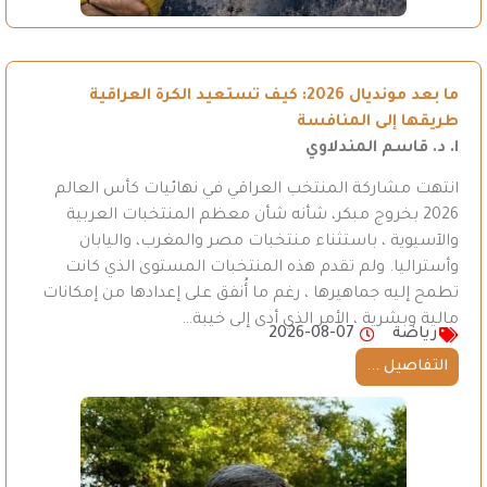
ما بعد مونديال 2026: كيف تستعيد الكرة العراقية
طريقها إلى المنافسة
ا. د. قاسم المندلاوي
انتهت مشاركة المنتخب العراقي في نهائيات كأس العالم
2026 بخروج مبكر، شأنه شأن معظم المنتخبات العربية
والآسيوية ، باستثناء منتخبات مصر والمغرب، واليابان
وأستراليا. ولم تقدم هذه المنتخبات المستوى الذي كانت
تطمح إليه جماهيرها ، رغم ما أُنفق على إعدادها من إمكانات
مالية وبشرية ، الأمر الذي أدى إلى خيبة…
رياضة
2026-08-07
التفاصيل ...