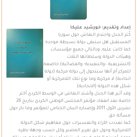
إعداد وتقديم: خورشيد عليكا
كُثر الجدل واحتدم النقاش حول سوريا
المستقبل هل ستبقى دولة بسيطة موحدة
كما كانت عليه، وبالتالي جميع مؤسسات
وهيئات الدولة وسلطاتها الثلاث
(التشريعية –والتنفيذية- والقضائية) خاضعة
للمركز أم أنها ستتحول إلى دولة مركبة (دولة
اتحادية) لا مركزية وما نوع تلك اللامركزية أو
شكل هذه الدولة (الاتحادية).
وقد أثير هذا الجدل وأشتد النقاش في الوسط الكردي أكثر
خاصة بعد انعقاد مؤتمر المجلس الوطني الكردي بتاريخ 26
تشرين الأول 2011 وإصداره البيان الختامي للمؤتمر وما دار حول
مسألة حق
كما تعددت الآراء والتفسيرات حول مفاهيم شكل الدولة
اللامركزية وحول حق تقرير المصير وكل حسب وجهة نظره