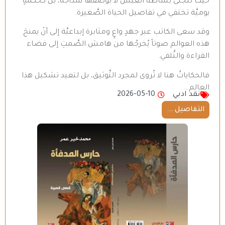
حيث تتجلَّى بساطةُ العيش لا بوصفها سذاجة، بل كحكمةٍ
يوميَّة تختفي في تفاصيل الحياة الصَّغيرة.
وقد سعى الكاتب عبر جهدٍ واعٍ ومثابرة إبداعيَّة إلى أنْ يمنحَ
هذه العوالم صوتاً يُخرجُها من هامش الصَّمتِ إلى فضاء
القراءة والتَّلقي.
فالحكاياتُ هنا لا تُروى لمجرد التَّوثيق، بل لتعيد تشكيل هذا
العالم…
نقد ادبي
2026-05-10
التفاصيل ...