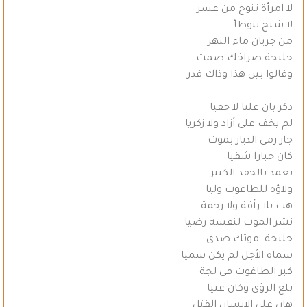
لا امرأة تنوح من عسر
لا شيخ يتوظأ
من جريان ماء النهر
حلبجة صراخك صمت
وقالوا بين هذا وذاك قدر
…………
ذكر بان علنا لا خفيا
لم يخف على أزاد ولا زكريا
جار رمى الديار بموت
كان جبارا شقيا
تعمد بالحقد الكبير
ولاؤه للطاغوت وليا
هب بلا رأفة ولا رحمة
نشر الموت لنفسه رضيا
حلبجة موتك صدى
سماه الأجل لم يكن سميا
كبر الطاغوت في لجة
بلغ الرؤى وكان عتيا
هان على الإنسان القتل