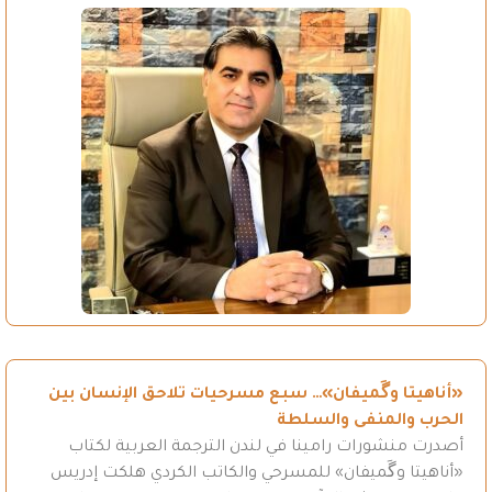
«أناهيتا وگَميفان»… سبع مسرحيات تلاحق الإنسان بين
الحرب والمنفى والسلطة
أصدرت منشورات رامينا في لندن الترجمة العربية لكتاب
«أناهيتا وگَميفان» للمسرحي والكاتب الكردي هلكت إدريس