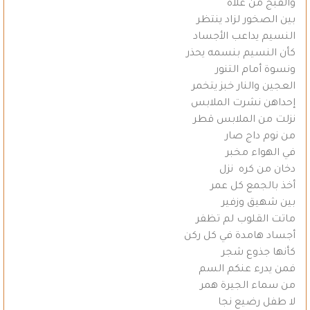
والقبج من علاه
بين الصخور لزاد ينتظر
النسيم يداعب الأجساد
كأن النسيم بنسمه يحذر
ونسوة أمام التنور
العجين والنار خبز يتخمر
إحداهن نشرت الملابس
نزلت من الملابس قطر
من نوم داج صار
في الهواء مخبر
دخان من كره نزل
أخذ بالجمع كل عمر
بين شهيق وزفير
ماتت القلوب لم تظفر
أجساد هامدة في كل ركن
كأنها جذوع شجر
فمن يدرء عنكم السم
من سماء الجيرة همر
لا طفل رضيع نجا