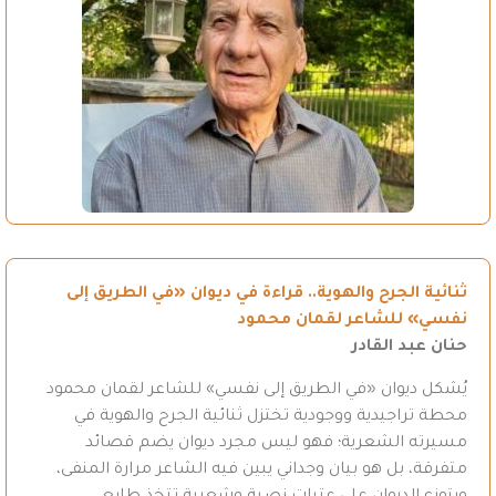
ثنائية الجرح والهوية.. قراءة في ديوان «في الطريق إلى
نفسي» للشاعر لقمان محمود
حنان عبد القادر
يُشكل ديوان «في الطريق إلى نفسي» للشاعر لقمان محمود
محطة تراجيدية ووجودية تختزل ثنائية الجرح والهوية في
مسيرته الشعرية؛ فهو ليس مجرد ديوان يضم قصائد
متفرقة، بل هو بيان وجداني يبين فيه الشاعر مرارة المنفى،