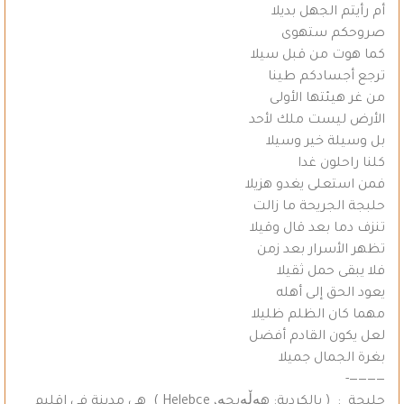
أم رأيتم الجهل بديلا
صروحكم ستهوى
كما هوت من قبل سيلا
ترجع أجسادكم طينا
من غر هيئتها الأولى
الأرض ليست ملك لأحد
بل وسيلة خير وسيلا
كلنا راحلون غدا
فمن استعلى يغدو هزيلا
حلبجة الجريحة ما زالت
تنزف دما بعد قال وقيلا
تظهر الأسرار بعد زمن
فلا يبقى حمل ثقيلا
يعود الحق إلى أهله
مهما كان الظلم ظليلا
لعل يكون القادم أفضل
بغرة الجمال جميلا
————-
حلبجة : ( بالكردية: هەڵەبجە، Helebce‏ ) هي مدينة في إقليم