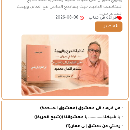
ويتوزع الديوان على عتبات نصية وشعرية تتخذ طابع
المكاشفة الذاتية، حيث يتقاطع الخاص مع العام، ويبحث
الشاعر من…
قراءة في كتاب
2026-08-06
التفاصيل ...
· من فرهاد الى معشوق (معشوق الملحمة)
· يا شيخنا………………يا معشوقنا ((شيخ الحرية))
· رحلتي من دمشق إلى عمان(1)