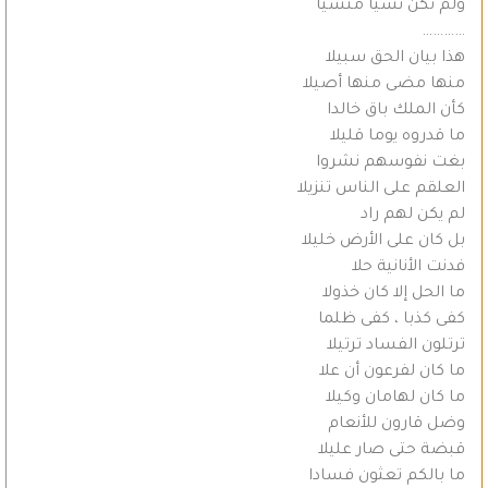
ولم تكن نسيا منسيا
…………
هذا بيان الحق سبيلا
منها مضى منها أصيلا
كأن الملك باق خالدا
ما قدروه يوما قليلا
بغت نفوسهم نشروا
العلقم على الناس تنزيلا
لم يكن لهم راد
بل كان على الأرض خليلا
فدنت الأنانية حلا
ما الحل إلا كان خذولا
كفى كذبا ، كفى ظلما
ترتلون الفساد ترتيلا
ما كان لفرعون أن علا
ما كان لهامان وكيلا
وضل قارون للأنعام
قبضة حتى صار عليلا
ما بالكم تعثون فسادا