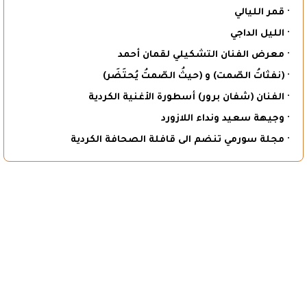
· قمر الليالي
· الليل الداجي
· معرض الفنان التشكيلي لقمان أحمد
· (نفثاتُ الصّمت) و (حيثُ الصّمتُ يُحتَضَر)
· الفنان (شفان برور) أسطورة الأغنية الكردية
· وجيهة سعيد ونداء اللازورد
· مجلة سورمي تنضم الى قافلة الصحافة الكردية