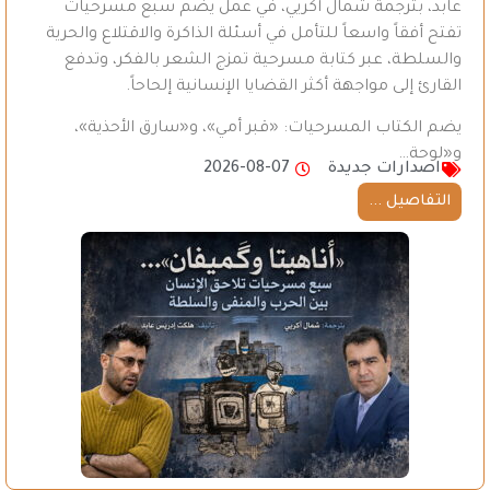
عابد، بترجمة شمال آكريي، في عمل يضم سبع مسرحيات
تفتح أفقاً واسعاً للتأمل في أسئلة الذاكرة والاقتلاع والحرية
والسلطة، عبر كتابة مسرحية تمزج الشعر بالفكر، وتدفع
القارئ إلى مواجهة أكثر القضايا الإنسانية إلحاحاً.
يضم الكتاب المسرحيات: «قبر أمي»، و«سارق الأحذية»،
و«لوحة…
اصدارات جديدة
2026-08-07
التفاصيل ...