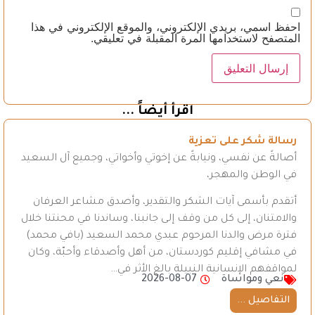
احفظ اسمي، بريدي الإلكتروني، والموقع الإلكتروني في هذا
المتصفح لاستخدامها المرة المقبلة في تعليقي.
اقرأ أيضاً ...
رسالة شكر على تعزية
أصالةً عن نفسي، ونيابةً عن إخوتي وأخواتي، وجميع آل السعيد
في الوطن والمهجر،
أتقدم بأسمى آيات الشكر والتقدير، وأصدق مشاعر العرفان
والامتنان، إلى كل من وقف إلى جانبنا، وساندنا في محنتنا خلال
فترة مرض والدنا المرحوم عبدي محمد السعيد (بافي محمد)
في مشافي إقليم كوردستان، من أهل وأصدقاء وأحبّة، وكان
لمواقفهم الإنسانية النبيلة بالغ الأثر في…
نعي ومواساة
2026-08-07
التفاصيل ...