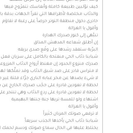
وأنت الغزالة التي تشد الذئاب إلى مرمى نكهتها
كيف تؤلبين طبيعة كاملة وأنفاسك تتمرْوح فيها
والذئاب مخلصة لأطرافها التي تقرأ الجهات بدقة با
حاذري دخول منطقة التوتر حرصاً على رغبة لا تقاوَم
وأقول يا الغزالة
تنبّهي إلى كنوز صدرك الهدارة
إن أطلق شعاعه المدهش المذاق
البرّية ستفقد رشدها على وقْع صدى بريقه
شبابنا ذئاب الحي منفتحة بالكامل على سريان فعل ج
صدرك منزوع الحدود إن مغنط أرواح الذئاب المزروعة
لا متراس قادر على صد شبق الذئاب وقد تملَّكها 
لا شيء يصدها عن مخر عبابه الناري جرّاء فلتة غير
لحظة لا تعودين قادرة على حجْب صدرك الخارج عن
لحظة لا تعودين قادرة على ردع الذئاب وهي تنتحر ع
اشتهاء ولو للمسة تريها جنة جنتها البهيمية
وأقول يا الغزالة
لا ترفعي صوتك المرنان كثيراً
شبابنا ذئاب الحي يأخذها الجذب سريعاً
يختلط عليها في الحال سماع صوتك ودسم لحمك ا