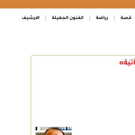
قصة
رياضة
الفنون الجميلة
الارشيف
تية»