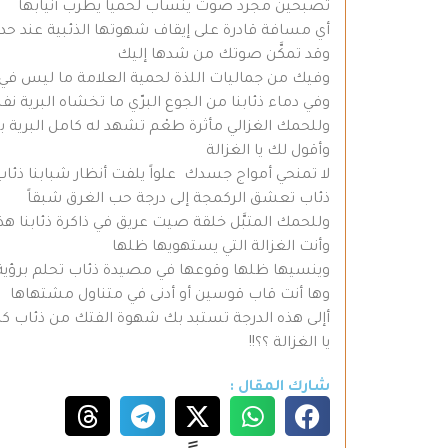
تصبحين مجرد صوت ينساب لحمياً يطرب أنيابها
أي مسافة قادرة على إيقاف شهوتها الذئبية عند حد
وقد تمكَّن صوتك من شدها إليك
وفيك من جماليات اللذة لحمية العلامة ما ليس ف
وفي دماء ذئابنا من الجوع البرّي ما تخشاه البرية ن
وللحمك الغزالي مأثرة طعْم تشهد له كامل البرية 
وأقول لك يا الغزالة
لا تمنحي أمواج جسدك علواً يلفت أنظار شبابنا ذئاب
ذئاب تعشق الركمجة إلى درجة حب الغرق شبقاً
وللحمك المتبَّل خلقة صيت عريق في ذاكرة ذئابنا هذ
وأنت الغزالة التي يستهويها ظلها
وينسيها ظلها وقوعها في مصيدة ذئاب تحلم برؤية 
وها أنت قاب قوسين أو أدنى في متناول مشتهاها
أإلى هذه الدرجة تستبد بك شهوة الفتك من ذئاب كذئ
يا الغزالة ؟؟!!
شارك المقال :