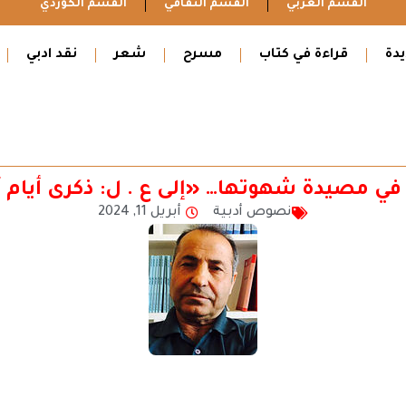
القسم العربي
القسم الثقافي
القسم الكوردي
دة
قراءة في كتاب
مسرح
شعر
نقد ادبي
 في مصيدة شهوتها… «إلى ع . ل: ذكرى أيام آ
نصوص أدبية
أبريل 11, 2024