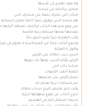
ولا تعود تهتدي إلى نفْسها
فتصل برائحتك إلى شبابنا
الذئاب التي تتحرك بخفة على مشارف الحي
هم شبابنا الذين يرهنون عمراً كاملاً مقابل ابتسا
على وقع شم هذه الذئاب لرائحتك تصطك أنيابها ا
يتقدمها لعابها مسافة رغبة فائضة
وأنت الطازجة خبزاً نشَره التنور حالاً
ولجوع الذئاب متكأ من المشاكسة لا تقاوَم في ضرا
وأقول يا الغزالة
احذري دبيب خطاك على الأرض
الأرض نقّالة الدبيب تولهاً بك بدورها
شبابنا ذئاب الحي
تلتقط أخفت الأصوات
تشكر الأرض على صنيعها
عبر مسامات تربة تغتلم بك
وأنت لحم تقتنص الريح ذبذبات خطاك
تخرج الذئاب عن طوع شهواتها البرّية
لدبيبك اشتعال النار في الهشيم