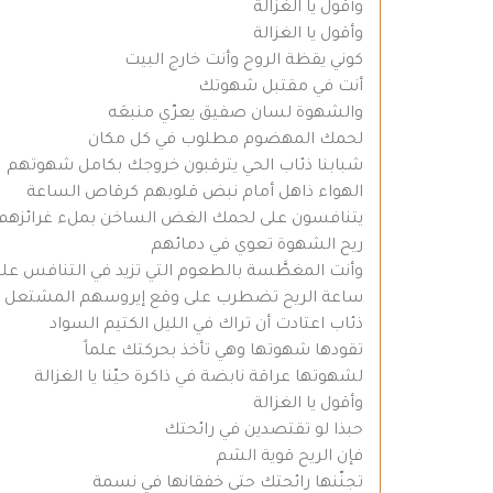
وأقول يا الغزالة
وأقول يا الغزالة
كوني يقظة الروح وأنت خارج البيت
أنت في مقتبل شهوتك
والشهوة لسان صفيق يعرّي منبعَه
لحمك المهضوم مطلوب في كل مكان
شبابنا ذئاب الحي يترقبون خروجك بكامل شهوتهم
الهواء ذاهل أمام نبض قلوبهم كرقاص الساعة
يتنافسون على لحمك الغض الساخن بملء غرائزهم
ريح الشهوة تعوي في دمائهم
وأنت المغطَّسة بالطعوم التي تزيد في التنافس ع
ساعة الريح تضطرب على وقع إيروسهم المشتعل 
ذئاب اعتادت أن تراك في الليل الكتيم السواد
تقودها شهوتها وهي تأخذ بحركتك علماً
لشهوتها عراقة نابضة في ذاكرة حيّنا يا الغزالة
وأقول يا الغزالة
حبذا لو تقتصدين في رائحتك
فإن الريح قوية الشم
تجنّنها رائحتك حتى خفقانها في نسمة