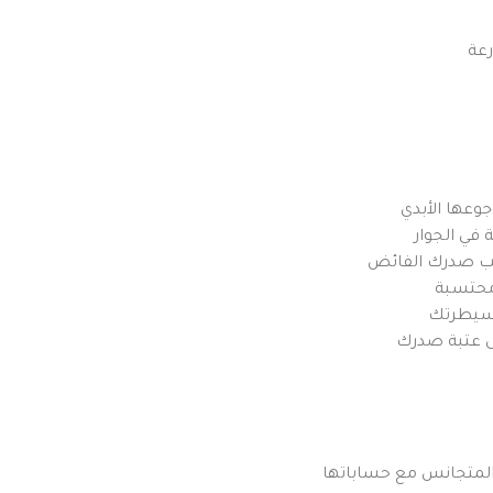
رعة
وعها الأبدي
 في الجوار
لهب صدرك الفائض
 محتسبة
 سيطرتك
لى عتبة صدرك
لمتجانس مع حساباتها