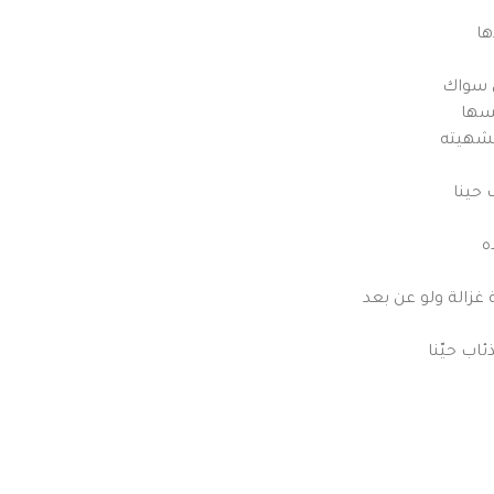
ها
ي سواك
فسها
بشهيته
 حينا
ه
غزالة ولو عن بعد
اب حيّنا