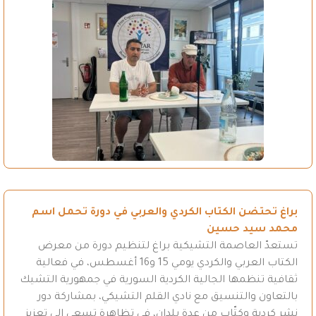
براغ تحتضن الكتاب الكردي والعربي في دورة تحمل اسم
محمد سيد حسين
تستعدّ العاصمة التشيكية براغ لتنظيم دورة من معرض
الكتاب العربي والكردي يومي 15 و16 أغسطس، في فعالية
ثقافية تنظمها الجالية الكردية السورية في جمهورية التشيك
بالتعاون والتنسيق مع نادي القلم التشيكي، بمشاركة دور
نشر كردية وكتّاب من عدة بلدان، في تظاهرة تسعى إلى تعزيز