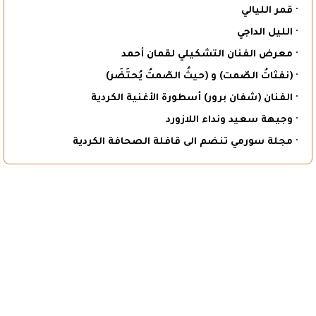
· قمر الليالي
· الليل الداجي
· معرض الفنان التشكيلي لقمان أحمد
· (نفثاتُ الصّمت) و (حيثُ الصّمتُ يُحتَضَر)
· الفنان (شفان برور) أسطورة الأغنية الكردية
· وجيهة سعيد ونداء اللازورد
· مجلة سورمي تنضم الى قافلة الصحافة الكردية