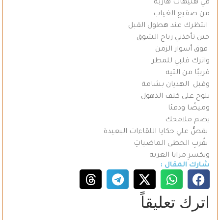
في هنيهات هاربة
من صقيع الغياب
انتظرك عند هطول القبل
حين تأخذني رياح الشوق
فوق أسوار الزمن
واترك قلبي للمطر
‏قريبًا من التيه
وقبل الهذيان بشامة
‏يلوح على كتف الذهول
‏وميضًا ودفئا
يضم ملامحك
يقصُّ علي حكايا اللقاءات البعيدة
‏ يقُربِ‏ الخطى الماضياتِ
و‏يكسرِ مرايا الغربة
شارك المقال :
اترك تعليقاً