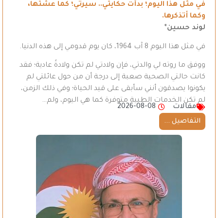
في مثل هذا اليوم؛ بدأت حكايتي.. سيرتي؛ كما عشتُها،
وكما أتذكرها.
لوند حسين*
في مثل هذا اليوم 8 آب 1964، كان يوم قدومي إلى هذه الدنيا.
ووفق ما روته لي والدتي، فإن ولادتي لم تكن ولادةً عادية؛ فقد
كانت حالتي الصحية صعبة إلى درجة أن من حول عائلتي لم
يكونوا يصدقون أنني سأبقى على قيد الحياة؛ وفي ذلك الزمن،
لم تكن الخدمات الطبية متوفرة كما هي اليوم، ولم…
مقالات
2026-08-08
التفاصيل ...