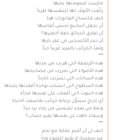
مارست قيمومتها عليها
ركّعت الأنوفَ لها لتتنفسها طرباً
كيف لاكتساح القاذورات هذا
أن يجعل الينابيع تحبس أنفاسها
أن تفارق الحدائق خفة أخضرها؟
أن تنذر الأكسجين في عقر دارها
وتعدُ الخرائب بالمزيد قريباً جداً
***
هذه الأرصفة التي هربت من مدنها
هذه الأضواء التي تحررت من مصابيحها
هذه الساحات التي تسربت خارجاً
هذه السطوح التي اتشحت بوحدة أفقدتها رشدَها
هذه البيوت التي أقفلت على نفسها فجأة
أي تاريخ سيدوَّن برعاية خرائب تقاسمت الحياة
وثمة من يمجد لشمس من رماد برد جداً
وسماء تاهت غن نفسها بغير حساب؟
***
كيف لي أن أقيم علاقة مع نجم
عبر سمسار لا يقيم للضوء وزناً