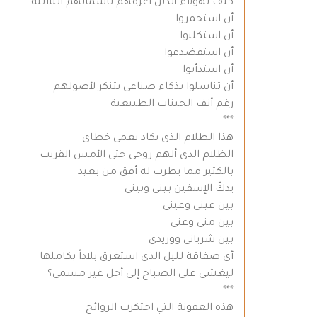
كيف لهؤلاء الذين أعرفهم بأسمائهم الثلاثية
أن استحمروا
أن استكلبوا
أن استفضدعوا
أن استذأبوا
أن تناسلوا بذكاء صناعي يتنكر لأصولهم
رغم أنف الجينات الطبيعية
***
هذا الظلام الذي يكاد يعمي خطاي
الظلام الذي ألهم روحي حتى الأمس القريب
بالكثير مما يطرب له أفق من بعيد
يدكّ الإسفين بيني وبيني
بين عيني وعيني
بين مني وعني
بين شرياني ووريدي
أي صفاقة لليل الذي استغرق بلاداً بكاملها
ليغشى على الصباح إلى أجل غير مسمى؟
***
هذه العفونة التي احتكرت الروائح