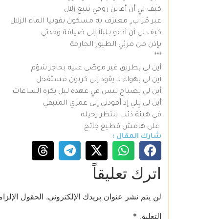
كيف لي أن أعاين روحي بنبع زلال
عبر مُراب ٍ معترَف به مسكون بفوبيا الماء الزلال
كيف لي أن أدعو بلبلاً إلى ضيافة وحدتي
بإذن من مربّي الطيور الجارحة
***
أين لي بطريق غير موصّى عليه بحاجز شؤم
أين لي بهواء لا يقود إلى كربون مستفحل
أين لي بصباح ليس في عهدة ليل يكره الساعات
أين لي بِلي إذ أقودني إلى عمري المتبقي
في هيئة ذئب ينتظر رحيله
على هامش قطيع جائح
شارك المقال :
اترك تعليقاً
لن يتم نشر عنوان بريدك الإلكتروني.
الحقول الإلزام
التعليق
*