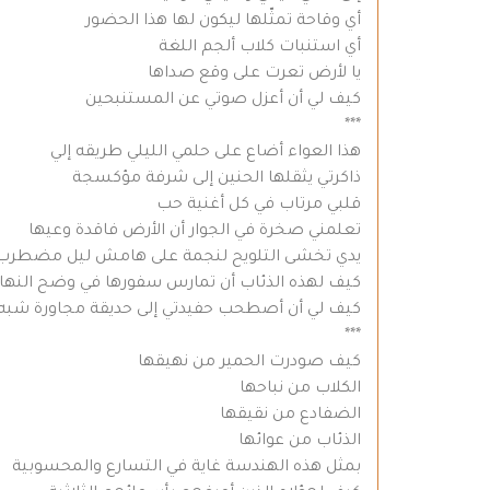
أي وقاحة تمثّلها ليكون لها هذا الحضور
أي استنبات كلاب ألجم اللغة
يا لأرض تعرت على وقع صداها
كيف لي أن أعزل صوتي عن المستنبحين
***
هذا العواء أضاع على حلمي الليلي طريقه إلي
ذاكرتي يثقلها الحنين إلى شرفة مؤكسجة
قلبي مرتاب في كل أغنية حب
تعلمني صخرة في الجوار أن الأرض فاقدة وعيها
يدي تخشى التلويح لنجمة على هامش ليل مضطرب
كيف لهذه الذئاب أن تمارس سفورها في وضح النهار
كيف لي أن أصطحب حفيدتي إلى حديقة مجاورة شبه
***
كيف صودرت الحمير من نهيقها
الكلاب من نباحها
الضفادع من نقيقها
الذئاب من عوائها
بمثل هذه الهندسة غاية في التسارع والمحسوبية