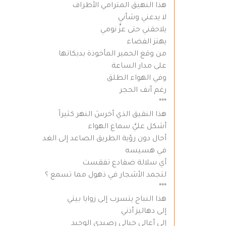
هذا النهيق المترامي الأطراف
لا يدعني وشأني
يلاحقني حتى عزَّ نومي
يهتز الفضاء
من وقع الحمير المأخوذة بدبكاتها
على مدار الساعة
وفي الهواء الطلق
رغم أنف الحجر
***
هذا النقيق الذي أخرسَ النهر كثيراً
أشكل عليَّ سماع الهواء
أحال دون رؤية الطريق الصاعد إلى الغد
في هسيسه
أي سلالة ضفادع تفقست
لتجمد الأشجار في ذهول مما تسمع ؟
***
هذا النباح يتسرب إلى زوايا بيتي
إلى دهاليز أذني
إلى أعالي خيالي رصيدي الوحيد