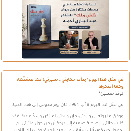
في مثل هذا اليوم؛ بدأت حكايتي.. سيرتي؛ كما عشتُها،
وكما أتذكرها.
لوند حسين*
في مثل هذا اليوم 8 آب 1964، كان يوم قدومي إلى هذه الدنيا.
ووفق ما روته لي والدتي، فإن ولادتي لم تكن ولادةً عادية؛ فقد
كانت حالتي الصحية صعبة إلى درجة أن من حول عائلتي لم
يكونوا يصدقون أنني سأبقى على قيد الحياة؛ وفي ذلك الزمن،