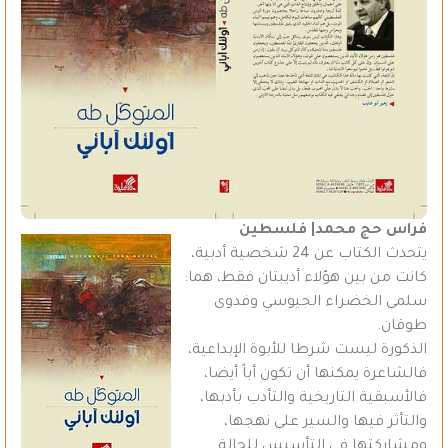
فراس حج محمد| فلسطين
يتحدث الكتاب عن 24 شخصية أدبية،
كانت من بين هؤلاء أديبتان فقط، هما:
سلمى الخضراء الجيوسي وفدوى
طوقان.
الذكورة ليست شرطا للأبوة الإبداعية،
فالشاعرة يمكنها أن تكون أباً أيضا،
فالأسبقية التاريخية والتأدب بأدبها،
والتأثر فيها والسير على نهجها،
ومشاركتها في التأسيس للحالة