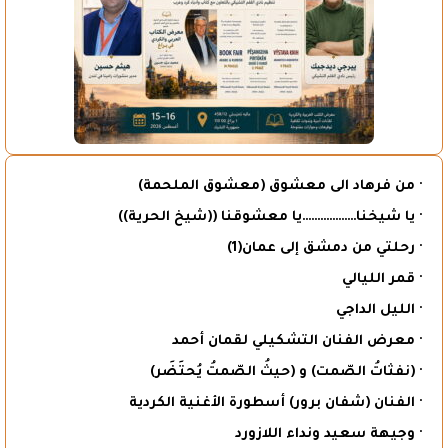
· من فرهاد الى معشوق (معشوق الملحمة)
· يا شيخنا………………يا معشوقنا ((شيخ الحرية))
· رحلتي من دمشق إلى عمان(1)
· قمر الليالي
· الليل الداجي
· معرض الفنان التشكيلي لقمان أحمد
· (نفثاتُ الصّمت) و (حيثُ الصّمتُ يُحتَضَر)
· الفنان (شفان برور) أسطورة الأغنية الكردية
· وجيهة سعيد ونداء اللازورد