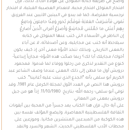
واضح في طريقة كتابة المتوكل عن هؤلاء الآباء، لذلك، فإن
افتخار المتوكل افتخار محبة، لانعدام العصبية القبلية، لا افتخار
نرجسية مفترضة، كما قد يبدو في البيتين الآتيين عند الفرزدق:
نَمَوني فَأَشرَفتُ العَلايَةَ فَوقَكُم بُحورٍ وَمِنّا حامِلونَ وَدافِعُ
بِهِم أَعتَلي ما حَمَّلَتني مُجاشِعٌ وَأَصرَعُ أَقراني الَّذينَ أُصارِعُ
إن الناظر في الأسماء التي كتب عنها المتوكل في كتابه
سيلاحظ أنه كتب عن مجايليه، وعن أصدقائه، لا عن آباء
بالمعنى التاريخي. وبذلك تتخذ الأبوّة معنى آخر، إذ كيف يكون
أخوك/ مجايلك أبا لك؟ ربما صحّت هذه الأبوّة- مجازياً إبداعياً-
كنوع من التقدير لذكرى من رحلوا ووفاء لما قدموا. فمحمود
درويش أول ما فطن إلى ذلك المعنى عندما وصف الشاعر عبد
الكريم أبو سلمى بأنه “الجذع الذي نبتت عليه أغانينا”. كتب
درويش هذا النص في العدد الأول لمجلة الكرمل عام 1981، وقد
توفي أبو سلمى- رحمه الله- بتاريخ: 11/10/1980. إذاً هو من جيل
درويش بمعنى من المعاني.
على أية حال، فإن هذا الكتاب يمد جسراً من المحبة بين أيقونات
الثقافة الفلسطينية المعاصرة، وليضع المؤلف نفسه بين
هذه الكوكبة من المبدعين المنتشرين مكانيا، وموزعين على
محطات الأدب الفلسطيني الحديث، الشعر والسرد والنقد