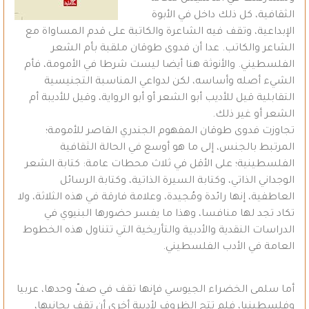
الثقافية، كل ذلك داخل في الأبوة
الإبداعية، وتقف فيه الشاعرة والكاتبة على قدم المساواة مع
الشاعر والكاتب. عدا أن فدوى طوقان ملقبة بأم الشعر
الفلسطيني. والأنوثة هنا أيضا ليست شرطا في الأمومة، فأم
الشيء أصله وأساسه، لكن لدواعي المناسبة التجنيسية
التقابلية قيل للأديب أبو الشعر أو أبو الرواية، وقيل للأديبة أم
الشعر أو غير ذلك.
تجاوزت فدوى طوقان المفهوم الجندري القاصر للأمومة؛
المرتبط بالجنس، إلى ما هو أوسع في الحالة الثقافية
الفلسطينية؛ على الأقل في ثلاث محطات عامة: كتابة الشعر
الوجداني الذاتي، وكتابة السيرة الذاتية، وكتابة الرسائل
العاطفية، إنها رائدة ومُجيدة، وعلامة فارقة في هذه الثلاثة، ولا
تكاد تجد لها منافسا، وهذا ما يفسر حضورها البنيوي في
الدراسات النقدية والأدبية والتأريخية التي تتناول هذه الخطوط
العامة في الأدب الفلسطيني.
أما سلمى الخضراء الجيوسي فإنها تقف في صفّ وحدها، عربيا
وفلسطينيا، فلم تتح الظروف لأديبة أخرى أن تقف بجانبها،