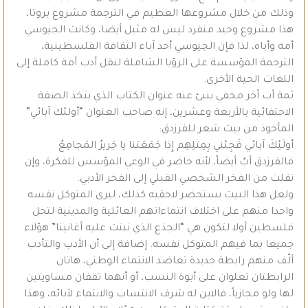
وذلك من خلال مشروعها العظيم في الترجمة مشروع بروتا،
هذا مشروع وحيد منفرد ليس له مثيل أيضا، وكانت الجيوسي
أمه وأباه، لذا فإن الجيوسي أحد آباء الثقافة الفلسطينية،
الترجمة المؤسسة على الرؤيا الشاملة لنقل أدب أمة كاملة إلى
اللغات الحية الأخرى.
ثمة أب آخر مخفي ينبئ عنه عنوان الكتاب الذي يتخذ الصفة
الاحتفائية بالأربعة وعشرين، إنه صاحب العنوان “أولئك آبائي”
المأخوذ من بيت شعر للفرزدق:
أولَئِكَ آبائي فَجِئني بِمِثلِهِم إِذا جَمَعَتنا يا جَريرُ المَجامِعُ
فالفرزدق أبٌ أيضاً، لأنه حاضر في الوعي المؤسس للفكرة، وإن
نقلت من الفخر الشخصي القبلي إلى الفخر الأدبي.
ولعل هذا البيت يستحضر لاحقيه كذلك، ليرى المتوكل نفسه
واحدا منهم على اختلاف انتماءاتهم العائلية والمدينية لتحل
فلسطين أولا لتكون هي “الجذع الذي نبتت عليه أغانينا” هؤلاء
جميعا بما فيهم المتوكل نفسه. إضافة إلى أن الأدب والتأدب
ألّف منهم رابطة جديدة تعاضد الانتماء الوطني، هاتان
الرابطتان تعلوان على أبوة النسب، أو أنهما تقفان مساويتين
لها ولو مجازياً، فالابن له شرف الانتساب والانتماء لآبائه، وهذا