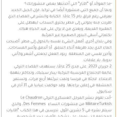
-ما العوائد أو “الآثار” التي أحدثتها بعض منشوراتك؟
وبما أن جميع كتبي منشورة أيضًا في تركيا، فإن الجيل الجديد
يعرفني رغم فراق دام 15 عامًا. الكتابة والنشر في الفضاء الذي
طردت منه يحولني إلى مطر يخترق السحاب ليهطل على
المقبرة القديمة، ويغذي من لا يزال على قيد الحياة هناك.
بكلماتي أسقي البذور الصغيرة غير المرئية.
وفي بلدان أخرى، أفعل الشيء نفسه بالتحول إلى مطر. أصبحت
الماء الذي يجد طريقه أثناء التدفق. أنا أتدفق وأعبر المساحات،
وأحرر نفسي من المنطقة. ردود الفعل تجعلني أشعر وكأنني
بدوية، بلا علاقات.
2 حزيران 2023. على مدى 25 عامًا، يستهدف القضاء التركي
عالمة الاجتماع الفرنسية التركية بينار سيليك، وتحاكم بتهمة
الاعتداء. لاجئة في فرنسا وتمت تبرئتها أربع مرات، وتستمر
المنشقة في إعلان براءتها. وقد حوكمت غيابيا في 31 آذار في
ستانبول.
-أنت تقوم بنشر المرجل العسكري التركي Le Chaudron
MilitaireTurkish من منشورات النساء Des Femmes، والذي
سيتم نشره في 5 تشرين الأول. تدرسين في هذا الكتاب “الآليات