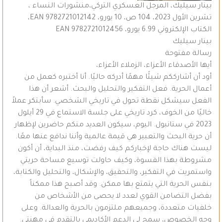
بينار سيليك، المرجل العسكري التركي،منشورات النساء ،
تشرين الأول 2023، 104 ص، 10 يورو، EAN 9782721012142،
الكتاب الإلكتروني 6.99 يورو، EAN 9782721012456
بينار سيليك
رسالة مفتوحة
أيها الأصدقاء الأعزاء، الزملاء الأعزاء،
أود أن أشارككم شيئًا مهمًا أدركه حاليًا. أنا أختبره كعمل من
أعمال الحرية. فعل التفكير والتحليل والبحث. أشعر أن هذا
الفعل سيشكل نقطة تحول في تاريخي الشخصي. سأبتكر عملاً
خاليًا من الخوف، كرد تاريخي على جلسة الاستماع في 29 أيلول
2023 في ستانبول. اليوم، سيكون العديد منكم حاضرين لإظهار
أن حرية البحث والتعبير هي قيمة عالمية وأننا ندافع عنها معًا.
ليست هناك حاجة لإخباركم كيف رفضت، منذ البداية، أن أكون
مشروطة بهذا القسوة، وكيف حاولت توسيع مساحة حريتي
واستمريت في التفكير، والتحقيق، والإشكال، والتحليل والكتابة،
بنفس الحرية التي يتمتع بها ممكن. وقد أصبح هذا ممكناً
بفضل التضامن القوي لعدد لا يحصى من الأشخاص من
خلفيات متعددة، وجميعهم ملتزمون بالحرية والعدالة. وعلى
وجه الخصوص، سمح لي الدعم الأكاديمي بالتقدم في مهنتي.