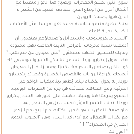
سوى اثنين لصنع المعجزات. ويصبح هذا الحوار متعدداً مع
أشكال أخرى من الإبداع الفني. تصادف العديد من الشعراء
الذين هزوا بصمات الروتين.
هناك ذخيرة فنية وسياسية جديدة تغزو فرنسا، مثل الأعشاب
الضارة، بحرية كاملة.
“السيد مايكروسوفت والسيد أبل وأصدقاؤهم يعتقدون أن
أدمغتنا تشبه محركات الأقراص الثابتة الخاصة بهم. محدودة
وقابلة للتنسيق. لكنهم مخطئون. “نحن بعيدون عن حدودهم…”
هكذا يقول إيتكزارو بوردا، الشاعر الباسكي الكبير والموسيقي كا-
كو، اللذين يصنعان السحر معًا، كبيرًا وصغيرًا، خلال المهرجان.
أنصحك بقراءة الروايات والقصص القصيرة وقصائد إيتكسارو
بوردا. إنه يحول الفضاء بينما يُظهر ديناميكيات الواقع غير
المرئية. ومع الفكاهة. قصائده هي جزء من المفردات اليومية.
الجميع يعرفها هنا ويحبها. فهمت على الفور هذا الحب. إيتكزارو
بوردا لا تكتب الشعر المؤثر فحسب، بل هي الشعر. إنها
متواضعة، تتمكن بسهولة من الاختلاط مع الريح، مع الزهور،
مع نظرات الأطفال، مع أيدي كبار السن. وهي “الصوت البدوي
الصارخ في الصحراء”” 1 “:
” أقول لك