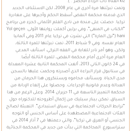
kiz الفتاة ذات الرداء الأخضر”. ).
وتمت تبرئتها مرة أخرى في عام 2008، لكن الاستئناف الجديد
الذي قدمته محكمة النقض أسقط الحكم وأجبرها على مغادرة
تركيا. حصلت على منحة من نادي القلم الألماني كجزء من برنامج
“الكتاب في المنفى”، وفي برلين أكملت روايتها الأولى: Yol geçen
hani (“نزل المارة”) التي نشرت في تركيا عام 2011 وفي ألمانيا
العام نفسه. وفي 9 شباط 2011، تمت تبرئتها للمرة الثالثة،
ولكن، وهو أمر نادر للغاية في الفقه التركي، استأنف المدعي
العام مرة أخرى أمام محكمة النقض، للمرة الثالثة أيضًا.
في 24 كانون الثاني 2013، ألغت المحكمة الثانية عشرة المعدلة
في ستانبول قرار البراءة الذي أصدرته وحكمت عليها بالسجن
مدى الحياة. ويستأنف محاموه ويستنكرون هذا الحرمان من
العدالة وعدم قانونية الإجراءات. وحصلوا على إلغاء الإدانة من
محكمة التمييز التاسعة في 11 حزيران 2014. وعلى الرغم من هذا
السياق، تمكن بينار سيليك من إكمال أطروحته للدكتوراه حول
“ترابط الحركات الاجتماعية في سياق استبدادي”. التعبئة لصالح
الفئات الاجتماعية المضطهدة على أساس الجنس أو التوجه
الجنسي أو العرق في تركيا”، والتي دعمتها في 7 آذار 2014 في
ستراسبورغ. المحاكمة التي بدأت من جديد في المحكمة الجنائية