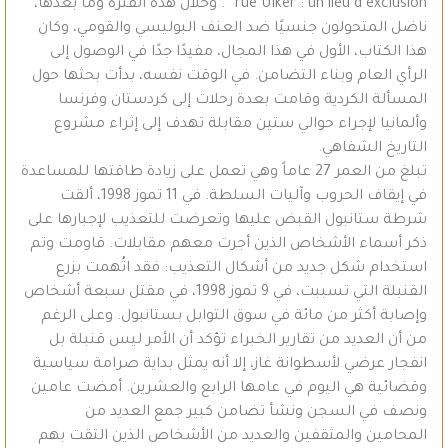
rue Ülker : un lieu d’exclusion “. وخلال هذه الفترة وما بعدها،
ناضل المتحولون جنسيًا ضد العنف البوليسي والقومي، وكان
هذا الكتاب، الأول في هذا المجال، مفيدًا جدًا في الوصول إلى
الرأي العام وبناء التضامن. في الوقت نفسه، بدأت بحثها حول
المسألة الكردية وقامت بعدة رحلات إلى كردستان وفرنسا
وألمانيا لإجراء حوالي ستين مقابلة تهدف إلى إثراء مشروع
التاريخ الشفاهي.
تبلغ من العمر 27 عاماً وهي تعمل على زيادة طاقتها للمساعدة
في إيقاف الحروب وآليات السلطة. في 11 تموز 1998، ألقت
شرطة ستانبول القبض عليها وتعرضت للتعذيب لإجبارها على
ذكر أسماء الأشخاص الذين أجرت معهم مقابلات. قاومت وتم
استخدام شكل جديد من أشكال التعذيب: فقد اتُهمت بزرع
القنبلة التي تسببت، في 9 تموز 1998، في مقتل سبعة أشخاص
وإصابة أكثر من مائة في سوق التوابل بستانبول. وعلى الرغم
من أن العديد من تقارير الخبراء تؤكد أن الأمر ليس قنبلة بل
انفجار عرضي لأسطوانة غاز، إلا أنه يمثل بداية صرامة سياسية
وقضائية هي اليوم في عامها الرابع والعشرين. أمضت عامين
ونصف في السجن ونشأ تضامن كبير جمع العديد من
المحامين والمثقفين والعديد من الأشخاص الذين التقت بهم