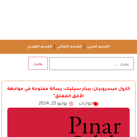
القسم العربي
القسم الثقافي
القسم الكوردي
كارول ميسروبيان: بينار سيليك، رسالة مفتوحة في مواجهة
الأفق المغلق*
حوارات
يوليو 23, 2024