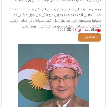
في مثل هذا اليوم 8 آب 1964، كان يوم قدومي إلى هذه الدنيا.
ووفق ما روته لي والدتي، فإن ولادتي لم تكن ولادةً عادية؛ فقد
كانت حالتي الصحية صعبة إلى درجة أن من حول عائلتي لم
يكونوا يصدقون أنني سأبقى على قيد الحياة؛ وفي ذلك الزمن،
لم تكن الخدمات الطبية متوفرة كما هي اليوم، ولم…
مقالات
2026-08-08
التفاصيل ...