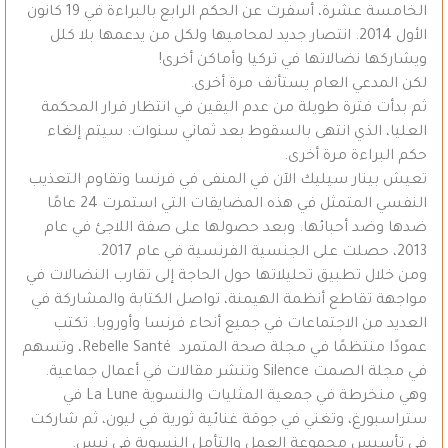
الخامسة عشرة، أسفرت عن الحكم الرابع بالبراءة في 19 كانون
الأول 2014. انتصار جديد لمحاميها ولكل من يدعمها بلا كلل
ويشاركها نضالاتها في تركيا وأماكن أخرى!
لكن المدعي العام يستأنف مرة أخرى.
ثم بدأت فترة طويلة من عدم اليقين في انتظار قرار المحكمة
العليا، الذي انتهى بالسقوط بعد ثماني سنوات: سيتم إلغاء
حكم البراءة مرة أخرى.
تعيش بينار سيليك الآن في المنفى في فرنسا وتقاوم التعذيب
النفسي المتمثل في هذه المضايقات التي استمرت 24 عامًا
ضدها وضد أحبائها. وبعد حصولها على صفة اللاجئ في عام
2013، حصلت على الجنسية الفرنسية في عام 2017.
ومن خلال تطبيق تحليلاتها حول الحاجة إلى تقارب النضالات في
مواجهة تقاطع أنظمة الهيمنة، تواصل الكتابة والمشاركة في
العديد من الاجتماعات في جميع أنحاء فرنسا وأوروبا. تكتب
عمودًا منتظمًا في مجلة صحة المتمرد Rebelle Santé، وتسهم
في مجلة الصمت Silence وتنشر مقالات في أعمال جماعية.
وهي منخرطة في جمعية المثليات والنسوية La Lune في
ستراسبورغ، وتغني في جوقة غنائية ثورية في ليون، ثم شاركت
في تأسيس مجموعة العمل والتأمل النسوية في نيس.