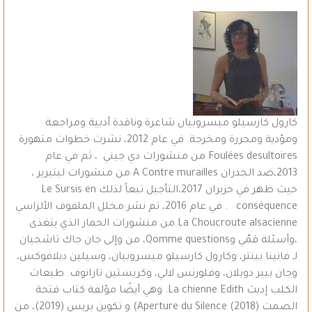
كارول كارسيلو ميسروبيان شاعرة وناقدة أدبية ومراجعة
ومؤدية ومحررة ومخرجة. في عام 2012، نشرت خطوات متهورة
Foulées desultoires من منشورات دي جيني ، ثم في عام
2013،ضد الجدران A Contre murailles من منشورات ليتيرير ،
حيث ظهر في حزيران 2017،التأجيل تبعاً لذلك Le Sursis en
conséquence . في عام 2016، تم نشر مخلل الملفوف الألزاسي
La Choucroute alsacienne من منشورات الحمار الذي يتغذى
،وأسئلة قمّي وQomme questions، من وإلى جان جاك تاشجيان
لـ فانينا بينتر، وكارول كارسيلو ميسروبيان، وسيلين ديلافوكس،
وجان بيير دوبلان، وفلورنس لالي، وكريستين تارانوف. طبعات
الكلب إديث La chienne Edith. وهي أيضًا مؤلفة كتاب فتحة
الصمت Aperture du Silence (2018)) و تكوين بريس (2019)، من