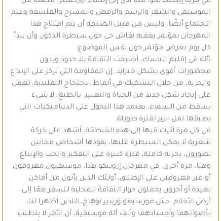
في قرية إيتكساسو، مما أدى إلى إنشاء أوركسترا مذهلة من
الموسيقى والشعر والرسم والرقص والمسرح والفلسفة وعلم
الاجتماع أيضًا. وليس من قبيل الصدفة أن يتم افتتاح هذا
المهرجان بمؤتمر يعقبه نقاش حي حول سيطرة الذكور، وأن يبدأ
كل يوم بعرض مؤتمر حول نفس الموضوع.
لأنه في إقليم الباسك، أصبحت الثقافة بلا حدود وبدون
محظورات أقوى بشكل متزايد. إن المقاومة التي تركز على الإبداع
والحرية، من خلال التشكيك في أنماط الاحتجاج التقليدية، تعمل
على إيجاد شكل جديد من الحياة والتعبير. بالطبع، لا شيء
يسقط من السماء، يعتمد هذا التحول على الديناميكيات التي
يطبقها نمل الزيز لفترة طويلة.
في كل مرة أتيت فيها إلى هذه المنطقة، أشهد على حركة
شعرية لا يمكن السيطرة عليها، يقودها أشخاص مجانين
يطورون، بحرية كاملة، قدرة كبيرة على التفكير والحب والإبداع.
وهنا، مرة أخرى، في مهرجان إروبيكو هذا، موسيقيون معروفون
أو غير معروفين على الإطلاق، أولئك الذين يأتون من أماكن
بعيدة أو آخرون يحملون حوار الثقافة المحلية للسفر معًا إلى
أرض الأحلام. مثل مورسيغو وريدير نوهاج، اللذين أظهرا لنا،
بأصواتهما وأجسادهما وألف آلة موسيقية، أن الأمر لا يتطلب