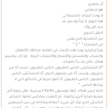
أن شعري
هو اجتماعي.
لا يوجد اعتراف بالنسبة لي
هذا اليوم، لا غداً ولا بعد غد
منذ الآن وأنا
الظل البدوي
من التضحية الذي يغني
في الصحراء “. ” 2 “
يقرأ إيتكزارو بوردا هذه الأبيات في الغابة، محاطًا بالأطفال
والشباب والمسنين والأشجار والأعشاب البرية… لو كان براسينز
هناك، لكان قد بدأ بالغناء:
“أنا الحشائش، الناس الطيبون، الناس الطيبون، لست أنا من
يجتررون، ولست أنا من يضعون الحزم، أنا الحشائش، الناس
الطيبون، الناس الطيبون، أنا أنمو بحرية في الحدائق التي لا
يرتادها الناس…”
لكنه ليس هناك. إنها موسيقى Ka-Ko السحرية، ظل بدوية آخر،
عشبة ضارة أخرى ترافقنا. ثم التقيت بمانكس لاناتوا، الشاعر
الباسكي الذي ترك كل شيء، أعماله وعاداته في سن السبعين