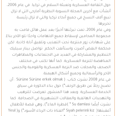
حول الثقافة العسكرية وتعبئة السلام في تركيا. في عام 2006،
أنشأت مع آخرين المجلة النسوية النظرية أمارجي التي لا تزال
تبيع آلاف النسخ في جميع أنحاء تركيا والتي لا تزال رئيسة
تحريرها.
وفي عام 2006، تمت تبرئتها أخيرًا بعد عمل هائل قامت به
مجموعة المحامين لإسقاط جميع الاتهامات واحدًا تلو الآخر بناءً
على شهادات زور منتزعة تحت التعذيب وتلفيق أدلة كاذبة. لكن
محكمة النقض أصرت واستأنفت الحكم. تواصل بينار سيليك
التنظيم والمشاركة في العديد من الاجتماعات والمظاهرات
المناهضة للنزعة العسكرية. كما أنها تكتب في مختلف
الصحف والمجلات ضد النزعة العسكرية والقومية والجنس
الآخر والرأسمالية وجميع أشكال الهيمنة.
في عام 2008 نشرت كتاب: ( Sürüne Sürüne erkek olmak : أن
تصبح رجلاً عن طريق الزحف”) حول بناء الذكورة في سياق
الخدمة العسكرية. وبعد هذا المنشور، تعرضت للترهيب
والتهديدات الهاتفية والمقالات التشهيرية في الصحافة. كما
نشرت أيضًا Su damlasi ” )قطرة الماء”)، وهي قصة للأطفال
أعقبتها( Siyah pelerinli kiz “الفتاة ذات الرداء الأسود”) و(Yesil