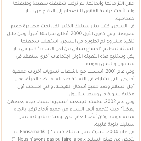
خلال التزاماتها وأبحاثها. ثم تركت شقيقته سعيدة وظيفتها
واستأنفت دراسة القانون للانضمام إلى الدفاع عن بينار
كمحامية.
في السجن، كتب بينار سيليك الكثير، لكن تمت مصادرة جميع
نصوصه. وفي كانون الأول 2000، أُطلق سراحها أخيراً، ومن خلال
تنفيذ مشروع تم تطويره في السجن، استغلت سمعتها
السيئة لتنظيم “اجتماع نسائي من أجل السلام” كبير في ديار
بكر. وستتبع هذه التعبئة الأولى اجتماعات أخرى ستعقد في
ستانبول وباتمان وقونية.
وفي عام 2001، أسست مع ناشطات نسويات أخريات جمعية
أمارجي، التي تشارك في التعبئة ضد العنف ضد المرأة، ومن
أجل السلام وضد جميع أشكال الهيمنة، والتي افتتحت أول
مكتبة نسوية في وسط ستانبول.
وفي عام 2002، نظمت الجمعية “مسيرة النساء تجاه بعضهن
بعضاً” حيث تتجمع آلاف النساء من جميع أنحاء تركيا باتجاه
مدينة قونية. وكان أيضًا العام الذي توفيت فيه والدة بينار
سيليك بنوبة قلبية.
في عام 2004، نشرت بينار سيليك كتاب ” ) Barisamadik لم
نتمكن من صنع السلام Nous n’avons pas pu faire la paix “)