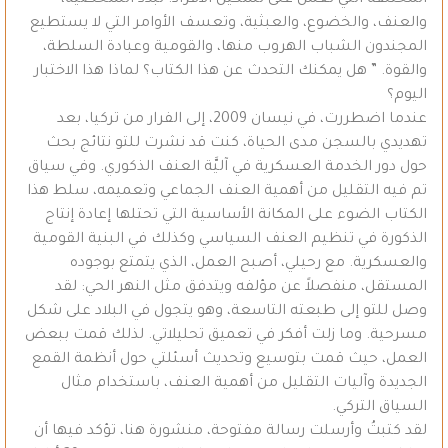
المختلفة التي تعمل على تشكيل الأفراد: تبدد الشخصية،
والعنف، والخضوع، والعبثية، وتعسف الأوامر التي لا يستطيع
المجندون الشباب الهروب منها، والقومية وعبادة السلطة،
والقوة. ” هل يمكنك التحدث عن هذا الكتاب؟ لماذا هذا الاختبار
اليوم؟
عندما اضطررت، في نيسان 2009، إلى الفرار من تركيا، بعد
تهديدي بالسجن مدى الحياة، كنت قد نشرت للتو نتائج بحث
حول دور الخدمة العسكرية في آليَّة العنف الذكوري. وفي سياق
تم فيه التقليل من أهمية العنف الجماعي وتعميمه، سلط هذا
الكتاب الضوء على المكانة الأساسية التي تحتلها إعادة إنتاج
الذكورة في تنظيم العنف السياسي وكذلك في البنية القومية
والعسكرية. مع رحيلي، أصبح العمل، الذي يتمتع بوجوده
المستقل، منفصلاً عن مؤلفه ويتدفق مثل النهر الحي: لقد
وصل للتو إلى طبعته التاسعة، وهو يتجول في البلاد على شكل
مسرحية. وما زلت أفكر في تعميق تحليلاتي. لذلك قمت ببعض
العمل، حيث قمت بتوسيع وتحديث أسئلتي حول أنظمة القمع
الجديدة وآليات التقليل من أهمية العنف، باستخدام مثال
السياق التركي.
لقد كتبتُ وأرسلت رسالة مفتوحة، منشورة هنا، تؤكد فيها أن