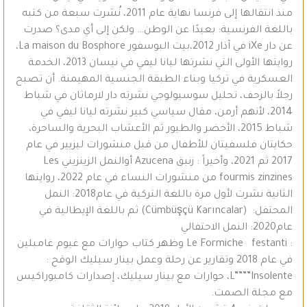
منذ انتقالها إلى فرنسا نهاية عام 2011، نُشرت سبعة من كتبه
باللغة الفرنسية: بعيدًا عن الوطن… ولكن إلى أي مدى؟ صدرت
عن دار iXe في آذار 2012،بيت البوسفور La maison du Bosphore،
روايتها الأولى التي نشرتها ليانا ليفي في نيسان 2013، الخدمة
العسكرية في تركيا وبناء الطبقة الجنسية المهيمنة. أن تصبح
رجلاً بالزحف، تحليل سوسيولوجي نشرته دار لارماثان في شباط
2014، لأنهم أرمن، مقال سياسي كبير نشرته ليانا ليفي في
شباط 2015، الأخضر والطيور ثم الأعشاب البحرية والساحرة،
حكايتان فلسفيتان للأطفال من قبل منشورات ليزيير في عام
2017 ثم 2021، وأخيراً : زنبق Azucena أوالنمل الزينزيني Les
fourmis zinzines من منشورات النساء في عام 2022، روايتها
الثانية نشرت لأول مرة باللغة التركية في عام2018: النمل
المحتفل: (Cümbüşçü Karıncalar) ثم باللغة الإيطالية في
عام2020: النمل الاحتفالي
: Le Formiche festanti وظهر كتاب حوارات مع غيوم غامبلين
في عام 2018 وتقارير عن رحلة وعمل بينار سيليك الوقح :
L””””Insolente، حوارات مع بينار سيليك، إصدارات كامبوراكيس
مع مجلة الصمت.