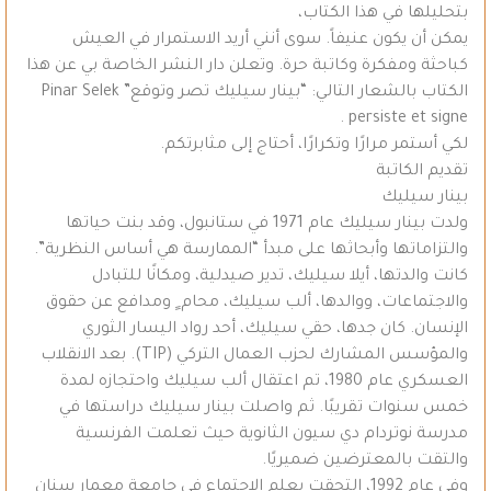
بتحليلها في هذا الكتاب،
يمكن أن يكون عنيفاً. سوى أنني أريد الاستمرار في العيش
كباحثة ومفكرة وكاتبة حرة. وتعلن دار النشر الخاصة بي عن هذا
الكتاب بالشعار التالي: “بينار سيليك تصر وتوقع” Pinar Selek
persiste et signe .
لكي أستمر مرارًا وتكرارًا، أحتاج إلى مثابرتكم.
تقديم الكاتبة
بينار سيليك
ولدت بينار سيليك عام 1971 في ستانبول، وقد بنت حياتها
والتزاماتها وأبحاثها على مبدأ “الممارسة هي أساس النظرية”.
كانت والدتها، أيلا سيليك، تدير صيدلية، ومكانًا للتبادل
والاجتماعات، ووالدها، ألب سيليك، محام ٍ ومدافع عن حقوق
الإنسان. كان جدها، حقي سيليك، أحد رواد اليسار الثوري
والمؤسس المشارك لحزب العمال التركي (TIP). بعد الانقلاب
العسكري عام 1980، تم اعتقال ألب سيليك واحتجازه لمدة
خمس سنوات تقريبًا. ثم واصلت بينار سيليك دراستها في
مدرسة نوتردام دي سيون الثانوية حيث تعلمت الفرنسية
والتقت بالمعترضين ضميريًا.
وفي عام 1992، التحقت بعلم الاجتماع في جامعة معمار سنان