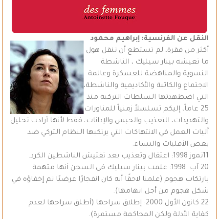
النقل عن الفرنسية: إبراهيم محمود
أكثر من فقرة، لم تستطع أن تنقل هول
ما تعيشه بينار سيليك ، الناشطة
النسوية والمناهضة للعسكرة وعالمة
الاجتماع والكاتبة والأكاديمية والناشطة،
التي اضطهدتها السلطات التركية منذ
25 عاماً، إليكم تسلسلاً زمنياً للمناورات
والتهديدات، التعذيب والحبس والإدانات، فقط لأنها أرادت تحليل
آليات العمل في الانتهاكات التي يرتكبها النظام التركي ضد
بعض الأقليات والنساء.
11تموز 1998: اعتقال وتعذيب بعد تفتيش الناشطين الكرد.
20 آب 1998: علمت بينار سيليك في السجن أنها متهمة
بارتكاب هجوم (علمنا لاحقًا أنه كان انفجارًا عرضيًا تم إخفاؤه في
شكل هجوم من أجل اتهامها).
22 كانون الأول 2000: إطلاق سراحها (أطلق سراحها لعدم
كفاية الأدلة ولكن المحاكمة مستمرة).