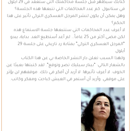
كتابك سيظهر قبل جلسة محاكمتك التي ستعقد في 29 أيلول
في ستانبول. كم عدد المحاكمات التي تتبعها هذه الجلسة؟
وهل يمكن أن يكون لنشر المرجل العسكري التركي تأثير على هذا
الحكم؟
لا أعرف عدد المحاكمات التي ستتبعها جلسة الاستماع هذه.
لكن مضى أكثر من 25 عاماً… لم أعد أستطيع العد. بداية، يبدو
“المرجل العسكري التركي” بمثابة رد تاريخي على جلسة 29
أيلول.
ولهذا السبب تعلن دار النشر الخاصة بي عن هذا الكتاب
بالشعار التالي: “بينار سيليك تصر وتوقع”. لقد كتبتها بعيدًا عن
الخوف. لا أعرف تأثيرها. لا أريد أن أفكر في ذلك. موقفهم لن يؤثر
على موقفي. وأريد أن أستمر في العيش كباحث ومفكر وكاتب.