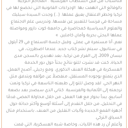
مناسبات من قبل السلطات الفرنسية”. المحاكم التركية
بالوقائع التي اتهمت بها. الإجراءات القانونية التي تخضع لها في
تركيا وخطر الاعتقال يعيق عملها. (…) وجدت السيدة سيليك
مساحة في فرنسا للتعبير عن نفسها، وتدريس علم الاجتماع
والعلوم السياسية كمحاضرة في جامعة كوت دازور ومواصلة
عملها البحثي بحرية وأمان كاملين. »
نعم، أنا مستمرة في عملي. وقبل جلسة الاستماع في 29 أيلول
في ستانبول، سيتم نشر كتاب جديد. عندما اضطررت، في
نيسان 2009، إلى الفرار من تركيا، بعد تهديدي بالسجن مدى
الحياة، كنت قد نشرت للتو نتائج بحثاً حول دور الخدمة
العسكرية في هيكلة العنف الذكوري. ومع رحيلي، أصبح العمل،
الذي يتمتع بوجوده المستقل، منفصلاً عن مؤلفه ويتدفق مثل
النهر الحي. لقد وصل للتو إلى طبعته التاسعة في تركيا وتمت
ترجمته إلى الألمانية والفرنسية. كتابي الذي سيصدر بعد بضعة
أسابيع، يبدأ بحوار مع هذا العمل، من خلال محاولة المضي قدمًا
في التحليل، من خلال التقدم إلى أسئلة أوسع وأكثر حداثة حول
أجهزة القمع الجديدة وآليات التقليل من العنف، باستخدام مثال
السياق التركي.
وأعلم أن رد هذه الآليات، وخاصة شبه العسكرية، التي قمت