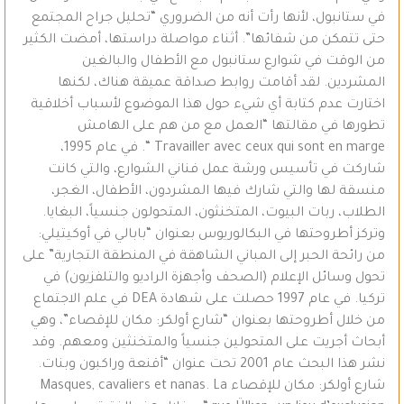
في ستانبول، لأنها رأت أنه من الضروري “تحليل جراح المجتمع
حتى تتمكن من شفائها”. أثناء مواصلة دراستها، أمضت الكثير
من الوقت في شوارع ستانبول مع الأطفال والبالغين
المشردين. لقد أقامت روابط صداقة عميقة هناك، لكنها
اختارت عدم كتابة أي شيء حول هذا الموضوع لأسباب أخلاقية
تطورها في مقالتها “العمل مع من هم على الهامش
Travailler avec ceux qui sont en marge “. في عام 1995،
شاركت في تأسيس ورشة عمل فناني الشوارع، والتي كانت
منسقة لها والتي شارك فيها المشردون، الأطفال، الغجر،
الطلاب، ربات البيوت، المتخنثون، المتحولون جنسياً، البغايا.
وتركز أطروحتها في البكالوريوس بعنوان “بابالي في أوكيتيلي:
من رائحة الحبر إلى المباني الشاهقة في المنطقة التجارية” على
تحول وسائل الإعلام (الصحف وأجهزة الراديو والتلفزيون) في
تركيا. في عام 1997 حصلت على شهادة DEA في علم الاجتماع
من خلال أطروحتها بعنوان “شارع أولكر: مكان للإقصاء”، وهي
أبحاث أجريت على المتحولين جنسياً والمتخنثين ومعهم. وقد
نشر هذا البحث عام 2001 تحت عنوان “أقنعة وراكبون وبنات.
شارع أولكر: مكان للإقصاء Masques, cavaliers et nanas. La