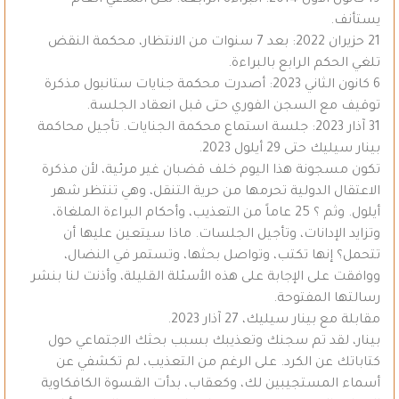
19 كانون الأول 2014: البراءة الرابعة. لكن المدعي العام
يستأنف.
21 حزيران 2022: بعد 7 سنوات من الانتظار، محكمة النقض
تلغي الحكم الرابع بالبراءة.
6 كانون الثاني 2023: أصدرت محكمة جنايات ستانبول مذكرة
توقيف مع السجن الفوري حتى قبل انعقاد الجلسة.
31 آذار 2023: جلسة استماع محكمة الجنايات. تأجيل محاكمة
بينار سيليك حتى 29 أيلول 2023.
تكون مسجونة هذا اليوم خلف قضبان غير مرئية، لأن مذكرة
الاعتقال الدولية تحرمها من حرية التنقل، وهي تنتظر شهر
أيلول. وثم ؟ 25 عاماً من التعذيب، وأحكام البراءة الملغاة،
وتزايد الإدانات، وتأجيل الجلسات. ماذا سيتعين عليها أن
تتحمل؟ إنها تكتب، وتواصل بحثها، وتستمر في النضال،
ووافقت على الإجابة على هذه الأسئلة القليلة، وأذنت لنا بنشر
رسالتها المفتوحة.
مقابلة مع بينار سيليك، 27 آذار 2023.
بينار، لقد تم سجنك وتعذيبك بسبب بحثك الاجتماعي حول
كتاباتك عن الكرد. على الرغم من التعذيب، لم تكشفي عن
أسماء المستجيبين لك، وكعقاب، بدأت القسوة الكافكاوية