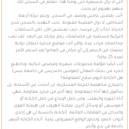
التي لا تزال مستمرة حتى يومنا هذا. تتعلم في السجن أنك
متهم بهجوم لم يحدث.
-أنت تقضين عامين ونصف في السجن. ورغم تبرئة أربعة
أشخاص، لا تزال القضية مفتوحة. تحت التهديد بالسجن مدى
الحياة، لجأت إلى فرنسا، حيث تعيشين الآن. لكن السلطات
التركية مستمرة في مضايقتك، رغم غيابك عن البلاد. لقد تمت
محاكمتك مرات عدة، والآن أنت موضع مذكرة اعتقال دولية
تمنعك من السفر إلى أي مكان في العالم! لقد استمر الأمر
لمدة 25 عامًا!
أنت أيضًا مؤلفة مجموعات شعرية وقصص خيالية، وبالطبع
كجزء من بحثك المقالي (تقومين بالتدريس في جامعة نيس).
هل الكتابة اليوم سلاح للمقاومة؟
باعتباري مناهضة للنزعة العسكرية، لن أتحدث عن الأسلحة، بل
سأقول إنها أداة للمقاومة. إنها أكثر من مجرد مقاومة، فهي
أداة للثورة والتغلب. ومن خلال الإبداع من خلال الكتابة أو
الموسيقى أو وسائل أخرى، يمكننا الهروب من هيمنة القوى
والتدخل في العلاقات القائمة. الكتابة بالنسبة لي هي إحدى
أدوات التمرد وتجاوز الواقع المفروض علينا. أثناء الكتابة أشعر
بالدفة في يدي وأبحر..