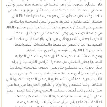
كان ملجأي البنيوي الأول في فرنسا هو جامعة ستراسبورغ التي
منحتني الحماية الأكاديمية، كما عبر علنا ألان بيريتز، رئيسها في
ذلك الوقت. كان ملجأي الثاني هو مدرسة ENS de Lyon التي
منحتني لقب دكتوراه فخرية. واليوم أعمل كمدرسة وباحثة في
قسم علم السكان والديموغرافيا الاجتماعية وفي مختبر URMIS
في جامعة كوت دازور، وهي الجامعة التي، من خلال دعمها
الحازم، تجعلني أشعر وكأنني في بيتي. بالإضافة إلى ذلك، قامت
العديد من لجان الدعم الجامعية والمنظمات الانضباطية
بتشكيل هذا الالتزام المؤسسي القوي منذ البداية.
ومع ذلك فأنا لست حرة تمامًا. إن مذكرة الاعتقال الدولية
الصادرة بحقي تمنعني من مغادرة الأراضي الفرنسية وإجراء
بحثي بحرية. ولا أستطيع حتى عبور الحدود الفرنسية الإيطالية
على الرغم من أنني منسقة مشاركة لمرصد الهجرة في جبال
الألب البحرية. كما أنني لا أستطيع الرد على الدعوات الكثيرة التي
أتلقاها. وكما تشهد وزيرة أورُبا والشئون الخارجية في ردها على
سؤال كتابي لأحد أعضاء مجلس الشيوخ، فإن هذا الإصرار يعيق
عملي: “إن فرنسا، الملتزمة بحرية البحث، تقدم كل دعمها
لعالمة الاجتماع بينار سيليك، التي ثبتت براءتها في عدة