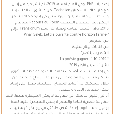
إصدارات PhB. وفي العام نفسه، 2019، تم نشر جزء من إيلان،
مع جان جاك تاشدجيان Tachdjian، من منشورات الكلب إديث….
وشاركت إلى جانب مارلين بيرتونسيني في إدارة مجلة الشعر
الإلكترونية استخدام القصيدة Recours au Poem منذ عام
2016. وهي الأمينة العامة لإصدارات الممر Transignum،…إلخ
*-Pinar Selek, Lettre ouverte contre horizon fermé
من المترجم
من كتابات بينار سليك
الشعر سينتصر*
*-La poésie gagnera,1-10-2019
نشِر 1 تشرين الأول 2019
في إقليم الباسك، أصبحت ثقافة بلا حدود ومحظورات أقوى
بشكل متزايد. إن المقاومة التي تركز على الإبداع والحرية، من
خلال التشكيك في أنماط الاحتجاج التقليدية، تعمل على إيجاد
شكل جديد من الحياة والتعبير.
أنا في إقليم الباسك. في مقاومة لا يمكن السيطرة عليها. لأنها
مقاومة شعرية تماما والشعر لا يمكن السيطرة عليه. لمدة
يومين، كنت أقوم بإعادة شحن طاقتي في إروبيكو فيستيبالا،