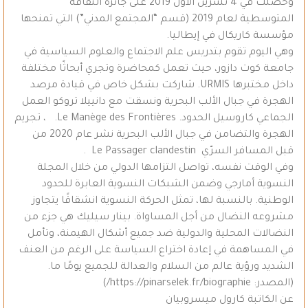
وحصلت في 4 تشرين الأول 2019 على جائزة الثقافة
المتوسطية لعام 2019 (قسم “المجتمع المدني”) التي تمنحها
مؤسسة كاريكال في إيطاليا.
وهي اليوم تقوم بتدريس علم الاجتماع والعلوم السياسية في
جامعة كوت دازور، حيث تعمل كمحاضرة وتجري أبحاثًا مختلفة
داخل مختبرها URMIS. شاركت بشكل خاص في قيادة مرصد
الهجرة في جبال الألب البحرية ونسقت مع دانييلا تروكو العمل
الجماعي كاروسيل الحدود. Le Manège des Frontières. ، تجريم
الهجرة والتضامن في جبال الألب البحرية نشر عام 2020 من
قبل المسافر السرّي Le Passager clandestin .
وفي الوقت نفسه، تواصل التزامها الدولي من خلال المجلة
النسوية أمارجي وضمن الشبكات النسوية العابرة للحدود
الوطنية. بالنسبة لها، تمثل الحركة النسوية انشقاقًا يتجاوز
مشروعه النضال من أجل المساواة. بينار سيليك هي جزء من
النضالات المحلية والدولية ضد جميع أشكال الهيمنة، وتأمل
في المساهمة في إعادة اختراع السياسة على الرغم من العنف
الشديد ورؤية عالم من السلام والعدالة للجميع يومًا ما.
(المصدر: https://pinarselek.fr/biographie/)
عن الكاتبة كارول ميسروبيان