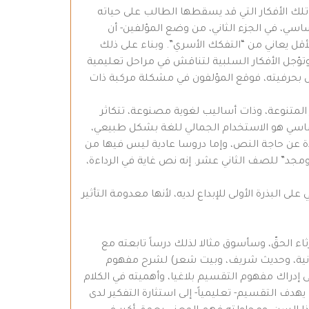
تلك الأفكار التي قد يسقطها الطالب على حياته
ي، في الجزء الثاني، من وضع المؤلفين- أن
 يعاني من “التفكك الأسري”. وبناء على ذلك
 وتؤجل الأفكار السلبية لتناقش في مراحل تعليمية
لنص بحرفيته، فوقع المؤلفون في مشكلة مركبة ذات
 المتنوعة، وذات أساليب لغوية مصنوعة، تتكاثر
أساسي هو الاستخدام الجمالي للغة بشكل طبيعي،
دة عن حاجة النص، وإما دروسا عادية ليس فيها من
ومجد” للصف الثاني عشر. إنه نص غاية في الرداءة،
ى البذرة الأولى للإبداع لديه، لأنها معدومة التأثير
ء الحقّ، وسأسوق مثالا لذلك درساً تابعته مع
قرآنية، وحديث شريف، وبيت شعر) لشرح مفهوم
ى إدراك مفهوم التقسيم بلاغيا، وأهميته في الكلام
هدف التقسيم- تعليمياً- إلى استثارة التفكير لدى