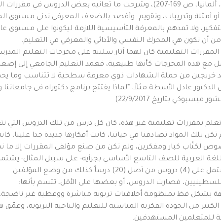
رحاب اللغة العربية” في الفصل الرابع منه (دار بدوي، ألمانيا، ص 169-207)، وشرحت
أو أمثلة وتدريبات، وتقويم. وأقصد بالضعف المعرفي تدني مستوى ال
ير، ولا تمدهم بالمعرفة التأسيسية اللازمة ليكونوا على مستوى عا
من أن تكون هي المحرك النفسي والأدائي والمعرفي في التعليم.
قررات التعليمية كان لهما آثار سلبية على مخرجات التعليم المدرسي
عامل مع هذه المخرجات كأنها طبيعية، فعمد التعليم الجامعي إلى إضعا
شهد خريجين من حملة الشهادات ذوي معرفة سطحية لا تتناسب وما يحم
الدكتور عادل الأسطة مثلاً، “لماذا يفتتح برنامج دكتوراه في جامعاتنا
بوكي بتاريخ 22/9/2017)
أتعلم بمقررات تعليمية غير هذه، كان كل درس من تلك الدروس التي نتعلم
تكن تلك المواد تصادفنا في حياتنا، كانت أفكارها جديدة جدا علينا، ك
وص لكتّاب كبار ومفكرين، ولم تكن من صنع مؤلفي المقررات إلا ما ند
 من وضع المؤلفين.
فلسطينيين، فصارت الدروس، أو بعضها على الأقل، تتسم بأنها:
هة بشكل فظ بمنظومة أخلاقيات تربوية مباشرة ووعظية غير ناضجة، و
كثير من الجودة الفكرية المناسبة للتعليم والناحية التربوية، وعمّق 
بة للمتعلمين المستهدفين.