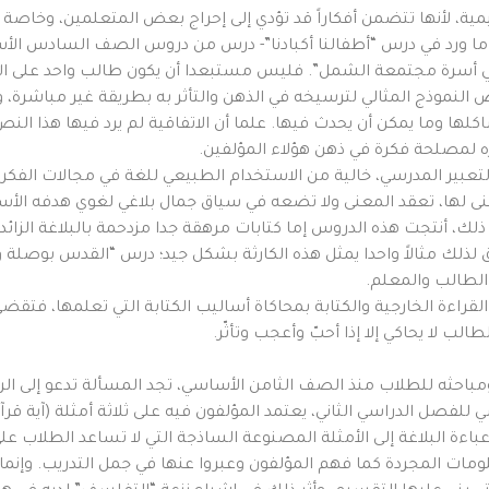
مية، لأنها تتضمن أفكاراً قد تؤدي إلى إحراج بعض المتعلمين، وخاصة 
 ورد في درس “أطفالنا أكبادنا”- درس من دروس الصف السادس الأساس
أسرة مجتمعة الشمل”. فليس مستبعدا أن يكون طالب واحد على الأقل
ض النموذج المثالي لترسيخه في الذهن والتأثر به بطريقة غير مباشرة،
كلها وما يمكن أن يحدث فيها. علما أن الاتفاقية لم يرد فيها هذا ا
ه لمصلحة فكرة في ذهن هؤلاء المؤلفين.
لتعبير المدرسي، خالية من الاستخدام الطبيعي للغة في مجالات الفكر
عنى لها، تعقد المعنى ولا تضعه في سياق جمال بلاغي لغوي هدفه ال
ك، أنتجت هذه الدروس إما كتابات مرهقة جدا مزدحمة بالبلاغة الزائ
ق لذلك مثالاً واحدا يمثل هذه الكارثة بشكل جيد؛ درس “القدس بوصلة 
 الطالب والمعلم.
قراءة الخارجية والكتابة بمحاكاة أساليب الكتابة التي تعلمها، فتقضي عل
الب لا يحاكي إلا إذا أحبّ وأعجب وتأثّر.
باحثه للطلاب منذ الصف الثامن الأساسي، تجد المسألة تدعو إلى الرثا
للفصل الدراسي الثاني، يعتمد المؤلفون فيه على ثلاثة أمثلة (آية 
باءة البلاغة إلى الأمثلة المصنوعة الساذجة التي لا تساعد الطلاب عل
ومات المجردة كما فهم المؤلفون وعبروا عنها في جمل التدريب. وإنما ي