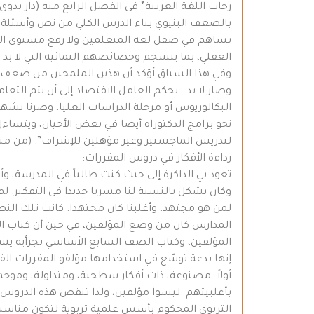
بالضعف البنيوي بناء الدرس الكلي من نص وأسئلة 
تساهم في صقل لغة المتعلمين ولا رفع مستوى التفك
العقلي، بما ينسجم وخصائصهم النمائية التي لا بد 
وفي هذا السياق أؤكد أن هذين الملمحين من ضعف الم
وصار لا بد- بحكم العامل الاقتصاد إلى أن يتم الت
البكالوريوس أو مرحلة الدراسات العليا، وصرنا ن
نحو برامج الدكتوراه أيضا في بعض الأحيان، ويتساءل 
لتدريس الماجستير وغير مؤهلين للإشراف”. (من منشور فيس
رداءة الأفكار في دروس المقررات:
تعود بي الذاكرة إلى حيث كنت طالباً في المدرسة، و
وكان يشكل بالنسبة لنا مسربا جديدا في التفكير. لم 
لمن هو مجتهد، وأغلبنا كان مجتهدا. كانت تلك النص
المؤلفين، وكتاب الصف السابع الأساسي بجزأيه يشتمل على (4) دروس من أصل (20) درساً كذلك
إنها بدعة توسّع في استخدامها مؤلفو المقررات ال
أولاً: مصنوعة، ذات أفكار سطحية، ومتداولة، وموج
بأغلبيتهم- ليسوا مؤلفين، ولذا تنقص هذه الدروس ال
التربوي المحكوم بأسس علمية تربوية لتكون مناس