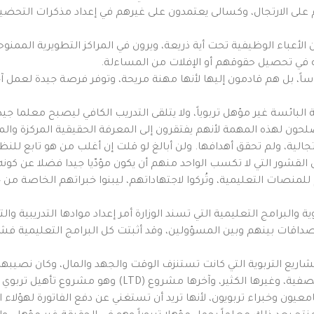
لى الارتجال، وكسالى يعتمدون على غيرهم في إعداد مذكرات التحضير،
الأعباء الوظيفية تحت أية ذريعة، ويرون في المراكز التطويرية الممنو
 في تحصيل حقوقهم أو الإفلات من المساءلة.
ساً، بل هم قادمون إليها لأنها مهنة مريحة، وتوفر فرصة جيدة لعمل آخر
لبائسة غير مؤهل تربوياً، ولا يتلقى التدريب الكافي ليصبح معلما جيدا
يصلحون لهذه المهمة لأنهم يفتقرون إلى المعرفة الحقيقية المركزة والم
تجالية، ولم تحقق أهدافها. ولن أبالغ لو قلت إن أغلب من هو تابع ل
قشور التي لا تكسب الواحد منهم أن يكون مؤدّيا جيدا فضلا عن كونه خب
نصات التعليمية، وتُركوا لاجتهاداتهم، ليبنوا خبراتهم الخاصة من 
ية والبرامج التعليمية التي تسند الوزارة أمر إعداد موادها التدريبية و
ات بينهم وبين المسؤولين، وقد أثبتت كل البرامج التعليمية فشلها
تصميم التعليم (لبنات التعلم) ومشروع المكتبة الصفية، وغي
ون وخبراء تربويون، لأنها تريد أن تستغني عن دفع الفاتورة لهؤلاء الخب