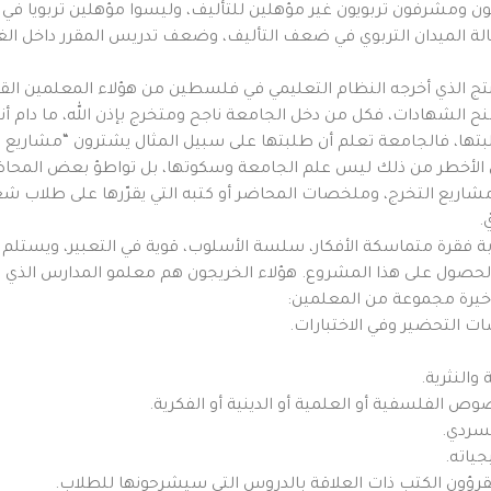
 ومشرفون تربويون غير مؤهلين للتأليف، وليسوا مؤهلين تربويا في م
لة الميدان التربوي في ضعف التأليف، وضعف تدريس المقرر داخل الغ
المنتج الذي أخرجه النظام التعليمي في فلسطين من هؤلاء المعلمين
ح الشهادات، فكل من دخل الجامعة ناجح ومتخرج بإذن الله، ما دام أ
تها، فالجامعة تعلم أن طلبتها على سبيل المثال يشترون “مشاريع ا
إن الأخطر من ذلك ليس علم الجامعة وسكوتها، بل تواطؤ بعض المحا
ومشاريع التخرج، وملخصات المحاضر أو كتبه التي يقرّرها على طلاب ش
.
بة فقرة متماسكة الأفكار، سلسة الأسلوب، قوية في التعبير، ويستلم 
ل الحصول على هذا المشروع. هؤلاء الخريجون هم معلمو المدارس ال
أخيرة مجموعة من المعلمين:
سات التحضير وفي الاختبارات.
النثرية.
ص الفلسفية أو العلمية أو الدينية أو الفكرية.
لسردي.
ياته.
ا يقرؤون الكتب ذات العلاقة بالدروس التي سيشرحونها للطلاب.