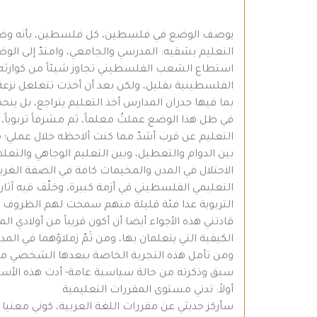
يوصف الوضع في فلسطين، كل فلسطين، بأنه وضع كارث
التعليم بشقيه: المدرسي والجامعي، وامتدّ إلى ا
استطاع الشعب الفلسطيني تجاوز شيئاً من كوارثه ف
الفلسطينية بقليل، ولكن بعد أن أخذت تتغلغل نزع
بما فيها جدران المدارس أخذ التعليم يتراجع، بل ينحدر
في ظل هذا الوضع عملتُ معلماً، ثم مشرفاً تربوياً،
التعليم عن قرب أشدّ مما كنت ألاحظه خلال عملي؛ مش
بين الدوام والتعطيل، وبين التعليم الوجاهي والت
الاحتلال في المدن والمخيمات كافة في الضفة الغرب
التعليمي الفلسطيني في أزمة كبيرة، وخلّف فيه آثارا
التربوية عدا فئة قليلة منهم سمحت لهم الظروف أ
قادتني هذه الأجواء أيضا أن أكون قريباً من أولاد
الكيفية التي يتعلمان بها، ومن ثَمّ زملاؤهما في الم
ومن تأمل هذه التجربة الخاصة ببعدها الشخصي مع أب
سبق وذكرته من حالة سياسية عامة- أدت هذه الأسب
أولاً: تدني مستوى المقررات التعليمية
سأركز حديثي عن مقررات اللغة العربية، كوني معني