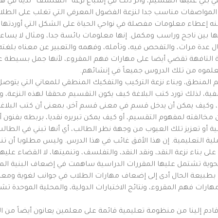
تي بني عليها التقسيم، وأثر ذلك في إشباع نزعة “التفلسف” لديه في 
ه المواصفات مناسب جدا لنزعة الفضول المعرفي التي تغلب على الطلاب
منه إعطاء معلومات مفصلة في نواحي الحياة على الشكل التي أوردتها ج
ا بين ناجح وراسب ومكمل. إنها معلومات بائسة جدا، ومثال لا يساعد
لمثال عدة مرات، والتفحص فيه، وتأمله، وفهمه والتعبير عن معناه بلغ
لة التافهة تقضي أيضا على مهارات فهم المقروء، لأنها جمل بسيطة عا
تعلموه من تلك الدروس جميعاً في إنشائهم.
 المنطق، وبناء نزعة التركيب والتفكيك المنطقي للمعاني التي يتوصل 
سفية، لذلك تورد كتب البلاغة كيف يكون التقسيم محققا لهذه النزعة، وا
ة، وكيف يمكن أن يدخل قسم في معنى قسم آخر، بمعنى أن كتب البلاغة
 مخالفته لمفهوم التقسيم، أو كيف يمكن تبريره نقديا، بربطه بفنون أخ
 تعزيز تلك العيوب من وجهة نظر الطالب، أي أنها تبني في الطالب ا
لية التعليمية. إن هذا الأفق غائب في هذا الدرس. وليس مطلوبا أن تن
لى بناء نزعة النقد، ونقد النقد، والتفلسف، وتنميتها، لا القضاء عليها
حوية تشتمل عليها المقررات الدراسية ساهمت في إضعاف البنية المعر
هذا بطبيعة الحال أدى إلى إضعاف مهارات الطلاب في جوانب لغوية ومع
ات فهم المقروء، ونتائج الاختبارات الدولية، والمحلية الموحدة تشه
 قادم إلينا من منظومة تعليمية قائمة على معلمين يعانون أيضاً من ا