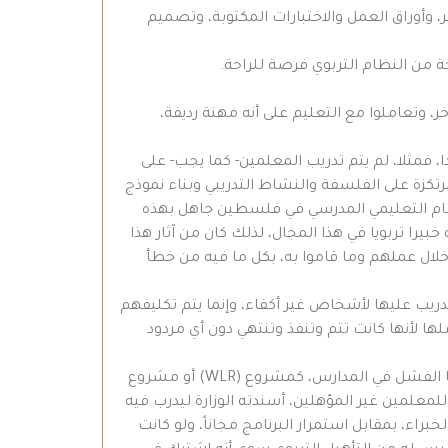
 وأوراق العمل والاختبارات المكتوبة، وتصميم
حة من النظام التربوي فرصة للراحة.
، وتعاملوا مع التعليم على أنه مهنة رديفة،
، فمثلا، لم يتم تدريب المعلمين- كما يجب- على
رتكزة على الفلسفة والنشاط التدريبي وبناء نموذج
لنظام التعليمي المدرسي في فلسطين جاهل بهذه
يرا تربويا في هذا المجال، لذلك كان من آثار هذا
خلال عملهم وما قاموا به، بكل ما فيه من خطأ
التدريب عليها لأشخاص غير أكفاء، وإنما يتم تكليفهم
 لأنها كانت تتم وتنفذ وتنتهي دون أي مردود
هذا الأمر ليس اتهاما، بل إنني دخلت في كثير من المشاريع التربوية التي كانت تستنزف الوقت والجهد والمال، وكان نصيبها الفشل في المدارس، كمشروع (WLR) أو مشروع
رها الكثير، وآخرها مشروع (LTD) وهو مشروع تأهيل تربوي للمعلمين غير المؤهلين، أسندته الوزارة ليدرب فيه
راء، بمقابل استمرار البرنامج مجاناً، ولو كانت