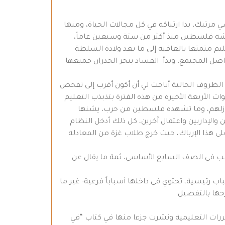
تبك، بدا ارتباكه في كل مجالات الحياة، ومنها
يشه فلسطين منذ أكثر من ستة وسبعين عاماً،
م متمتعا بالعافية إلى ما بعد ولادة السلطة
ل المجتمع، وبدأ الفساد ينخر الجدران جميعها
 الظروف الحالية أتاحت لي أن أكون أقرب إلى تفحص
ت الأربعة الأخيرة من هذه الفترة بتذبذب التعليم
 منازلهم، وما تشهده فلسطين من حرب، يشنها
الإداريين واعتقال آخرين، كل ذلك أدخل النظام
على هذا الإرباك، حيث خرج طلاب غزة من المعادلة
الب في الصف السابع الأساسي، ثمة ما يقال عن
 رئيسية، تحتوي في داخلها أسباباً فرعية- غير ما
حها بالتفصيل:
ررات التعليمية ونشرت جزءا منها في كتاب “في