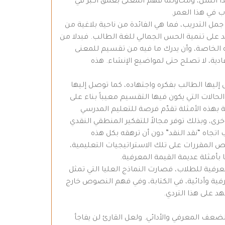
هذا السن، ومحاولته فهم المعنى بعمق أكبر في
 في هذا العمر.
مل التدريب، فما هي الفائدة من ناحية بلاغية من
 على تنمية الحس الجمالي للغة الطالب. فبدلا من
ته الخاصة، وأن يدرك ما فيه من تقسيم للمعنى
دية، لا تصلح حتى لمواضيع الإنشاء. هذه
إليها الطالب بفكره واجتهاده، كما توصل إليها
لحالات التي يكون فيها التقسيم معيباً بناء على
 بهذه الأمثلة تقدّم فرصة للتعليم المدرسي
رى، وبذلك توفر مجالاً للتفكير المنطقي النقدي
تجاه “نقد النقد” دون أن ترهقه بكل هذه
ص المقررات على تلك الاستراتيجيات التعليمية،
 بأمثلة عديمة القيمة المعرفية.
فية للطلاب، فصارت النماذج العليا التي تمثل
رفية وأدائية، في الكتابة، وفي فهم النصوص خارج
د على هذا التردي.
لضعف المعرفي والأدائي. ولعل القارئ لن يفاجأ