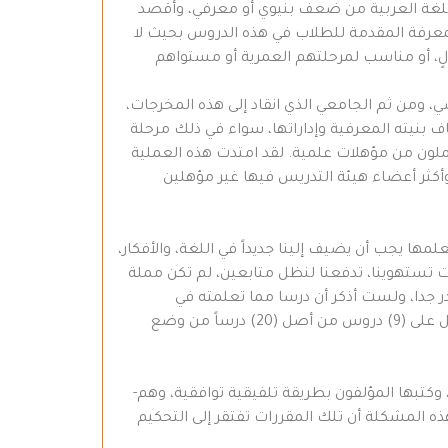
 ما تعانيه بعض الدروس في مقررات اللغة العربية من ضعف بنيوي أو معرفي، وأقصد
معرفة المقدمة للطلاب في هذه الدروس بحيث لا
لٍ، أو مناسب لمرحلتهم العمرية أو مستواهم
، ومن ثم الجامعي الذي انقاد إلى هذه المخرجات،
ف بنيته المعرفية وإداراتها، سواء في ذلك مرحلة
لون من مؤهلات علمية. لقد امتدت هذه العملية
 وأكثر أعضاء هيئة التدريس فيها غير مؤهلين
ها يجب أن يضيف إلينا جديداً في اللغة، والأفكار،
انت تستهوينا، تدفعنا لنظل متابعين، لم تكن مملة
ر جدا، ولست أذكر أن درسا مما تعلمته في
المدارس كان من وضع المؤلفين، في حين أن كتاب اللغة العربية للصف التاسع الأساسي بجزأيه- على سبيل المثال- يشتمل على (9) دروس من أصل (20) درساً من وضع
كتبها المؤلفون بطريقة تلفيقية توافقية، وهم-
هذه المشكلة أن تلك المقررات تفتقر إلى التحكيم