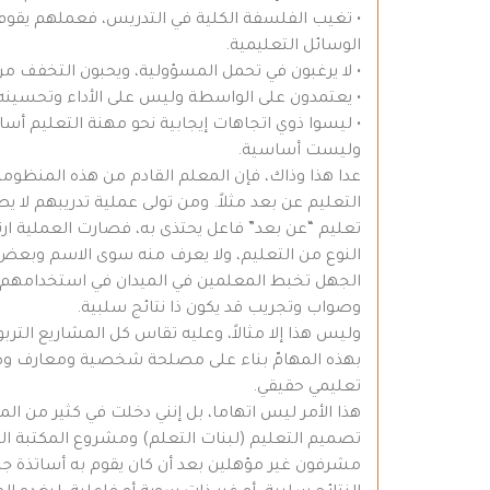
• تغيب الفلسفة الكلية في التدريس، فعملهم يقوم ع
الوسائل التعليمية.
• لا يرغبون في تحمل المسؤولية، ويحبون التخفف من 
• يعتمدون على الواسطة وليس على الأداء وتحسينه
• ليسوا ذوي اتجاهات إيجابية نحو مهنة التعليم أسا
وليست أساسية.
عدا هذا وذاك، فإن المعلم القادم من هذه المنظومة ا
التعليم عن بعد مثلاً. ومن تولى عملية تدريبهم لا 
تعليم “عن بعد” فاعل يحتذى به، فصارت العملية ار
النوع من التعليم، ولا يعرف منه سوى الاسم وبعض ال
الجهل تخبط المعلمين في الميدان في استخدامهم للم
وصواب وتجريب قد يكون ذا نتائج سلبية.
وليس هذا إلا مثالاً، وعليه تقاس كل المشاريع التربو
بهذه المهامّ بناء على مصلحة شخصية ومعارف وصداق
تعليمي حقيقي.
مشرفون غير مؤهلين بعد أن كان يقوم به أساتذة جامعي