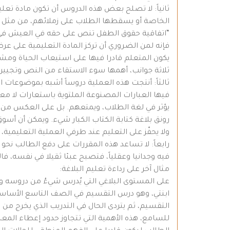
ثانياً: لا تصلح بعض هذه الدروس أن تكون مادة تعلي
الخاصة أو يسقطها الطلاب على زملائهم، من مثل ما
“اتفاقية حقوق الطفل تنص على حقه في العيش في 
فإنه لمن الضروري أن تركز المادة التعليمية على عر
يكون المتعلم قادرا فيها على استيعاب الحياة ومشا
ثلاثة جوانب، أهمها سوء الاستقاء من النص وتجيير
ثالثاً: أنتجت هذه العملية دروساً أشبه بموضوعات ا
فيها العبارات المصنوعة الملتوية باستعارات لا م
يؤثر في لغة الطلاب، ويمتعهم. بل على العكس من ذل
رونق بلاغة كتابة الكتاب الكبار شيء. ويمكن أن أسو
ولا يحفّز على التعليم عند طرفي العملية التعليمية،
رابعاً: لا تساعد هذه المقررات على دفع الطالب نحو ال
فيه وجدانيا وعقلياً، فتصبح عبئا ثقيلا في نفسه، فالط
مثال آخر على رداءة تعليم البلاغة:
على المستوى البلاغي التي يُدرس شيءُ من دروسه وم
ابنتي، وهو درس التقسيم في الصف التاسع الأساسي 
التقسيم، ثم يتردى الحال في التدريب الذي يخرج من ع
للسامع، هذه الأهمية التي تتجاوز حدود إعطاء المعل