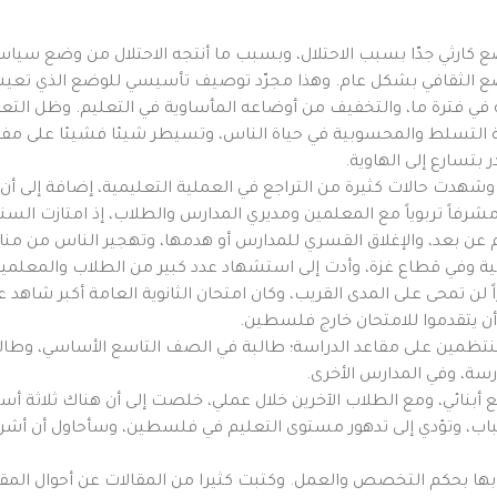
ي جدّا بسبب الاحتلال، وبسبب ما أنتجه الاحتلال من وضع سياسي مر
لوضع الثقافي بشكل عام. وهذا مجرّد توصيف تأسيسي للوضع الذي تع
ي فترة ما، والتخفيف من أوضاعه المأساوية في التعليم. وظل التعلي
ة التسلط والمحسوبية في حياة الناس، وتسيطر شيئا فشيئا على مفاص
 بتسارع إلى الهاوية.
 وشهدت حالات كثيرة من التراجع في العملية التعليمية، إضافة إلى أن
رفاً تربوياً مع المعلمين ومديري المدارس والطلاب، إذ امتازت السنوا
علم عن بعد، والإغلاق القسري للمدارس أو هدمها، وتهجير الناس من
ية وفي قطاع غزة، وأدت إلى استشهاد عدد كبير من الطلاب والمعلمين و
ً لن تمحى على المدى القريب، وكان امتحان الثانوية العامة أكبر شاهد 
ن يتقدموا للامتحان خارج فلسطين.
ي المنتظمين على مقاعد الدراسة؛ طالبة في الصف التاسع الأساسي، وط
درسة، وفي المدارس الأخرى.
نائي، ومع الطلاب الآخرين خلال عملي، خلصت إلى أن هناك ثلاثة أسباب
اب، وتؤدي إلى تدهور مستوى التعليم في فلسطين، وسأحاول أن أشر
ا بها بحكم التخصص والعمل. وكتبت كثيرا من المقالات عن أحوال المق