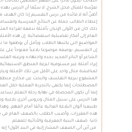
الطالب ليكون قادرا على الفهم المنطقي للحالات ال
تفرّسه للمثال محل الشرح، لا سيّما أن الدرس بهذ
أظنّ أنه لا فائدة من درس التقسيم إذا كان الهدف 
إعطاء الطالب جملة عن النتائج المدرسية وانقسامه
ذلك كان من الأولى الإتيان بأمثلة تدفعه لقراءة ا
العام إلى أفكار تفصيلية استقصائية. إن هذه الأمث
المواضيع التي يكتبها الطلاب ويأمل أن يوظفوا ما 
إن التقسيم، بوصفه موضوعا بلاغياً مفتوحاً على علم
الشاعر أو الناثر المجيد بجده واجتهاده ونزعته الفل
إيراد أمثلة غير مستوفية لنزعة المنطق الاستيفائي
لمناقشة مثال واحد على الأقل من تلك الأمثلة وبيان
المشفوع بنزعة التفلسف والبحث عن مخارج منطقية أو
المصطلحات إنما يكتفى بالتجربة العملية خلال العم
إنما أن تكون المحصلة في نهاية رحلة التعلم تساعد ع
هذا الدرس على سبيل المثال ودروس أخرى بلاغية ون
طبيعيا ألوان البلاغة العالية عائقا أمام الفهم، و
هذه المقررات، وأصيب الطلاب بالضعف العام في مهار
ثانيا: ضعف البنية المعرفية والأدائية للمعلم
من أين أتى الضعف المشار إليه في البند الأول؟ إنه