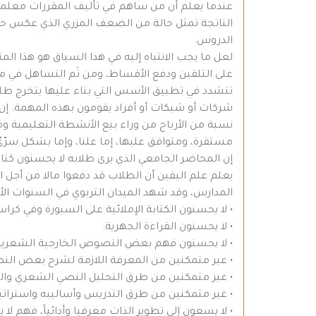
عندما يعلم أن من ساهم في تأليف المقررات معلمون
الناتجة تمثل حالة من الضعف المزري الذي عكس حا
الدروس.
لعل ما يجب الانتباه إليه في هذا السياق هو هذا 
على التلقين ودفع الأقساط، ومن ثَم التساهل في من
تتشدد في تطبيق الأسس التي بناء عليها يتخرج طلب
شركات أو شبكات أو أفراد يقومون بهذه المهمة. 
نسبة من الأرباح من وراء بيع الأنشطة التعليمية 
مستقرة، ومتوافق عليها، إما علنا، وإما بشكل سرّيّ
إن المحاضر الجامعي الذي يرى طلابه لا يحسنون كتا
يعلم علم اليقين أن الطلاب قد دفعوا مالا من أج
المدارس، وقد شهد الميدان التربوي في السنوات ال
• لا يحسنون الكتابة الإملائية على السبورة وفي كرا
• لا يحسنون القراءة الجهرية.
• لا يحسنون فهم بعض النصوص الخارجية الشعرية و
• عير متمكنين من المعرفة اللازمة لشرح بعض النصو
• غير متمكنين من طرق التحليل النصي الشعري وا
• غير متمكنين من طرق التدريس وأساليبه واستراتيج
• لا يسعون إلى تطوير الذات معرفيا وأدائياً، فهم ل