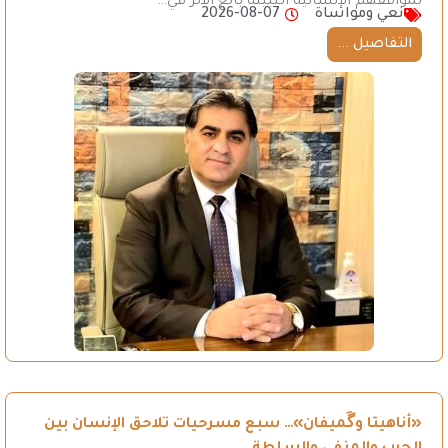
لمواقفهم الإنسانية النبيلة بالغ الأثر في…
نعي ومواساة
2026-08-07
التفاصيل ...
«أناهيتا وگَميفان»… سبع مسرحيات تلاحق الإنسان بين