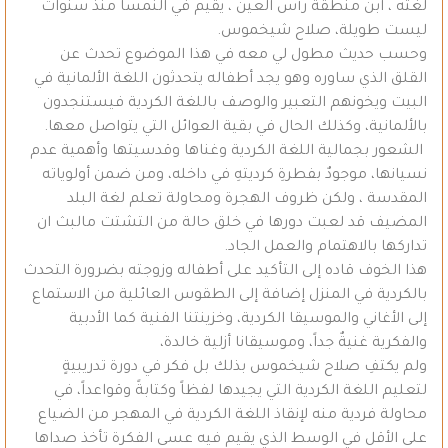
لغته ، ابن منطقة رأس العين ، يقيم في النمسا منذ سنوات
ليست طويلة، صلاح شيخموس.
وحسب حديث مطول لي معه في هذا الموضوع تحدث عن
القلق الذي ساوره وهو يجد أطفاله يتحدثون اللغة الألمانية في
البيت ويخونهم التعبير والوصف باللغة الكردية فيستنجدون
بالألمانية، وكذلك الحال في بقية العوائل التي يتواصل معها.
الشعور بجمالية اللغة الكردية وغناها وقدسيتها وأهمية عدم
نسيانها، موجودٌ بفطرةِ كرديتهِ في داخله، ومن ضمن أولوياته
المقدسة ، ولكن ظروف الهجرة ومحاولة تعلم لغة البلد
المضيف قد لعبت دورها في خلق حالة من التشتت مالبث ان
تداركها بالاهتمام والعمل الجاد.
هذا الخوف قاده إلى التأكيد على أطفاله وزوجته بضرورة التحدث
بالكردية في المنزل إضافة إلى الطقوس العائلية من الاستماع
إلى الأغاني والموسيقا الكردية، وخزينتنا الفنية كما الأدبية
والفكرية غنيةٌ جداً، وموسيقانا أزلية خالدة،
ولم يكتفِ صلاح شيخموس بذلك بل فكر في دورة تدريبيةٍ
لتعليم اللغة الكردية التي يجيدها لفظاً وكتابةً وقواعداً، في
محاولة فردية منه لإنقاذ اللغة الكردية في المهجر من الضياع
على الأقل في الوسط الذي يقيم فيه عسى الفكرة تأخذ صداها