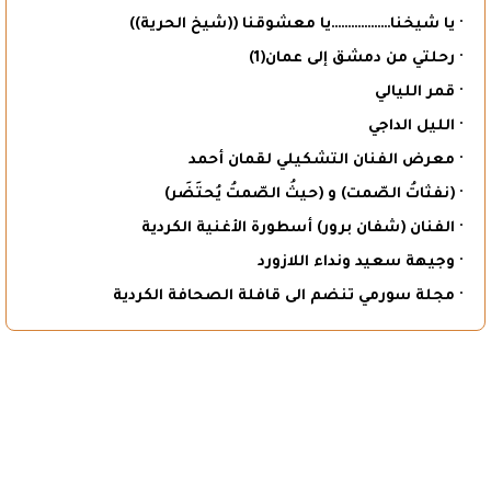
· يا شيخنا………………يا معشوقنا ((شيخ الحرية))
· رحلتي من دمشق إلى عمان(1)
· قمر الليالي
· الليل الداجي
· معرض الفنان التشكيلي لقمان أحمد
· (نفثاتُ الصّمت) و (حيثُ الصّمتُ يُحتَضَر)
· الفنان (شفان برور) أسطورة الأغنية الكردية
· وجيهة سعيد ونداء اللازورد
· مجلة سورمي تنضم الى قافلة الصحافة الكردية