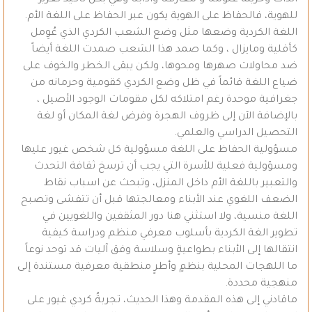
للهوية، فالحفاظ على الهوية يكون عبر الحفاظ على اللغة الأم.
اللغة الكردية وضعها مثل وضع الشعب الكردي الذي عُوِمل
كأقلية ومايزال ، وكما صمد هذا الشعب صمدت اللغة أيضاً
ضد محاولات صهرها ومحوها، ولكن يبقى الخطر والخوف على
ضياع اللغة قائماً في ظل وضع الكردي كقومية وحرمانه من
جغرافية موحدة رغم امتلاكه لكل مقومات الوجود الأصيل ،
بالإضافة الآن إلى ظروف الهجرة وفرض لغة المكان أو لغة
التحصيل الدراسي والعلمي.
مسؤولية الحفاظ على اللغة مسؤولية كل شخص غيور عليها
ومسؤولية فعلية للأسرة التي يجب أن ترسخ ثقافة التحدث
والتعبير باللغة الأم داخل المنزل، وتبحث عن اسباب نقاط
الضعف اللغوي عند الأبناء ومعالجتها قبل أن تتفشى وتصبح
اللغة منسية، ولا استثني هنا دور المثقفين واللغويين في
تطوير الغة الكردية بأسلوب معرفي منظم ودراسة كيفية
انتقالها إلى الأبناء بطواعيةٍ وسلاسة وفق آليات قد توحد نوعاً
ما اللهجات المحلية بنظمٍ وأطرٍ منطقية معرفية مستندة إلى
منهجية محددة.
ماقادني إلى هذه المقدمة وهذا الحديث، تجربةُ كردي غيور على