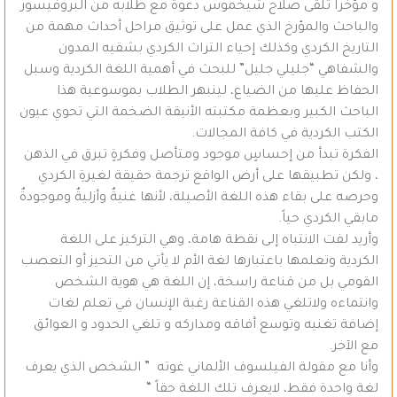
و مؤخراً تلقى صلاح شيخموس دعوةً مع طلابه من البروفيسور
والباحث والمؤرخ الذي عمل على توثيق مراحل أحداث مهمة من
التاريخ الكردي وكذلك إحياء التراث الكردي بشقيه المدون
والشفاهي “جليلي جليل” للبحث في أهمية اللغة الكردية وسبل
الحفاظ عليها من الضياع، لينبهر الطلاب بموسوعية هذا
الباحث الكبير وبعظمة مكتبته الأنيقة الضخمة التي تحوي عيون
الكتب الكردية في كافة المجالات.
الفكرة تبدأ من إحساسٍ موجود ومتأصل وفكرةٍ تبرق في الذهن
، ولكن تطبيقها على أرض الواقع ترجمة حقيقة لغيرةِ الكردي
وحرصه على بقاء هذه اللغة الأصيلة، لأنها غنيةٌ وأزليةٌ وموجودةٌ
مابقي الكردي حياً.
وأريد لفت الانتباه إلى نقطة هامة، وهي التركيز على اللغة
الكردية وتعلمها باعتبارها لغة الأم لا يأتي من التحيز أو التعصب
القومي بل من قناعة راسخة، إن اللغة هي هوية الشخص
وانتماءه ولاتلغي هذه القناعة رغبة الإنسان في تعلم لغات
إضافة تغنيه وتوسع أفاقه ومداركه و تلغي الحدود و العوائق
مع الآخر.
وأنا مع مقولة الفيلسوف الألماني غوته ” الشخص الذي يعرف
لغة واحدة فقط، لايعرف تلك اللغة حقاً “