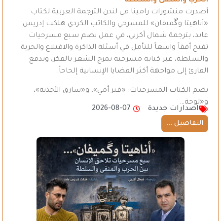
الحرب والمنفى والسلطة
أصدرت منشورات رامينا في لندن الترجمة العربية لكتاب
«أناهيتا وگَميفان» للمسرحي والكاتب الكردي هلكت إدريس
عابد، بترجمة شمال آكريي، في عمل يضم سبع مسرحيات
تفتح أفقاً واسعاً للتأمل في أسئلة الذاكرة والاقتلاع والحرية
والسلطة، عبر كتابة مسرحية تمزج الشعر بالفكر، وتدفع
القارئ إلى مواجهة أكثر القضايا الإنسانية إلحاحاً.
يضم الكتاب المسرحيات: «قبر أمي»، و«سارق الأحذية»،
و«لوحة…
اصدارات جديدة
2026-08-07
التفاصيل ...