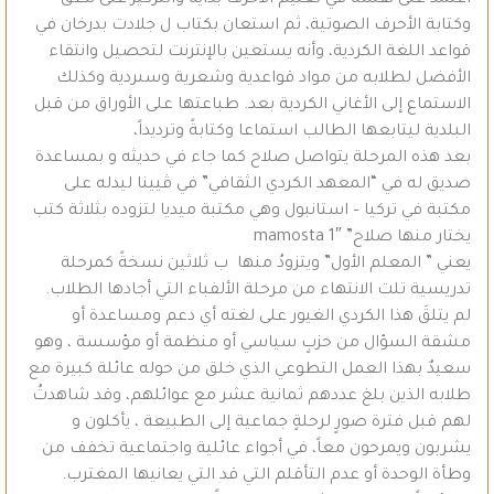
وكتابة الأحرف الصوتية، ثم استعان بكتاب ل جلادت بدرخان في
قواعد اللغة الكردية، وأنه يستعين بالإنترنت لتحصيل وانتقاء
الأفضل لطلابه من مواد قواعدية وشعرية وسىردية وكذلك
الاستماع إلى الأغاني الكردية بعد. طباعتها على الأوراق من قبل
البلدية ليتابعها الطالب استماعا وكتابةً وترديداً،
بعد هذه المرحلة يتواصل صلاح كما جاء في حديثه و بمساعدة
صديق له في “المعهد الكردي الثقافي” في ڤيينا ليدله على
مكتبة في تركيا – استانبول وهي مكتبة ميديا لتزوده بثلاثة كتب
يختار منها صلاح” mamosta 1″
يعني ” المعلم الأول” ويتزودُ منها ب ثلاثين نسخةً كمرحلة
تدريسية تلت الانتهاء من مرحلة الألفباء التي أجادها الطلاب.
لم يتلقَ هذا الكردي الغيور على لغته أي دعم ومساعدة أو
مشقة السؤال من حزبٍ سياسي أو منظمة أو مؤسسة ، وهو
سعيدٌ بهذا العمل التطوعي الذي خلق من حوله عائلة كبيرة مع
طلابه الذين بلغ عددهم ثمانية عشر مع عوائلهم، وقد شاهدتُ
لهم قبل فترة صورٍ لرحلةٍ جماعية إلى الطبيعة ، يأكلون و
يشربون ويمرحون معاً، في أجواء عائلية واجتماعية تخفف من
وطأة الوحدة أو عدم التأقلم التي قد التي يعانيها المغترب.