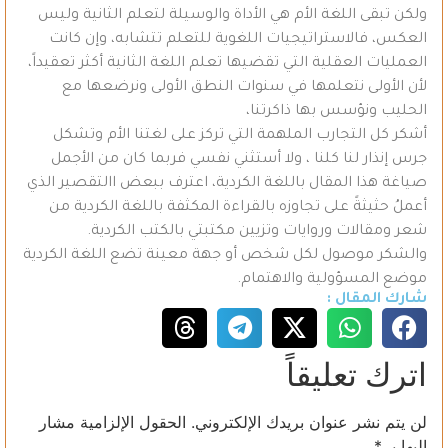
ولكن تبقى اللغة الأم هي الأداة والوسيلة لتعلم الثانية وليس
العكس، فالاستراتيجيات اللغوية للتعلم تتشابه، وإن كانت
العمليات العقلية التي تقضيها تعلم اللغة الثانية أكثر تعقيداً،
لأن الأولى نتعلمها في سنوات النطق الأولى ونرضعها مع
الحليب ونؤسس بها ذاكرتنا،
أشكر كل التجارب الملهمة التي تركز على لغتنا الأم وتشكل
جرس إنذار لنا كلنا ، ولا أستثني نفسي فربما كان من الأجمل
صياغة هذا المقال باللغة الكردية، اعترف ببعض االتقصير الذي
أعملُ حثيثةً على تجاوزه بالقراءة المكثفة باللغة الكردية من
شعر ومقالات وروايات وتزيين مكتبتي بالكتب الكردية.
والشكر موصول لكل شخص أو جهة معينة تضع اللغة الكردية
موضع المسؤولية والاهتمام.
شارك المقال :
اترك تعليقاً
لن يتم نشر عنوان بريدك الإلكتروني.
الحقول الإلزامية مشار
إليها بـ
*