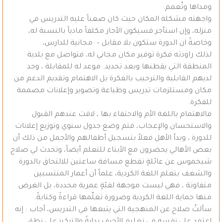
ومداها وتُعمم.
واجهته مشكلة المكان حيث كان صعباً عليه التدريس في
منزله، وإن استأجر فسيكون الأجار مكلفاً مادياً بالنسبة له،
وخاصةً ان الدورة ستكون بلا مقابل – مجانية للدارس،
لذلك راودته فكرة توفير مكان مجاني له، فتواصل مع بلدية
المنطقة التي يقطنها وبعد تحديد. موعد له للمقابلة ، وجد
لديهم القابلية والترحيب بالفكرة بل الاهتمام وتقديم الدعم من
مكان ومستلزمات تدريس وطباعة وتصوير وإعلانات مصممة
للفكرة.
فالاهتمام باللغة الأم والاحتفاء بها ، لاقت عندهم القبول
والاستحسان والإعجاب، فتم وضع جدول سنوي وتوزيع إعلانات
للدورة ، وبدأ الأهل فعلاً بتسجيل أطفالهم والأجمل من ذلك أن
بعض الأهالي يحضرون مع الأبناء للتعلم أيضاً، وتحدث لي صلاح
شيخموس عن عائلةٍ تقطع مسافة ساعتين للالتحاق بالدورة
والشغف بتعلم اللغة الكردية، علماً أن أعمار المنتسبين
متفاوتة ، فهي ليست موجهة لفئةٍ عمرية محددة، بل الغرض
منها حماية اللغة الكردية وضرورة تعلّمها قراءةً وكتابةً.
سألتُ صلاح عن المنهجية التي يتبعها في التدريس، أجاب : إنه
اعتمد على نفسه في تعليم الأحرف بدايةً والتركيز على نطق