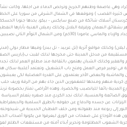
للأكراد وهي عاصمة وطنهم الجريح وترخص الدماء من اجلها، وكانت نشأ
لأرض كثيرة القصب ) وموقعها في الشمال الشرقي من سوريا على الخط
ا المزدهر بشقائق النعمان وزقزقة البلابل وكذلك رميلان الغنية بآبارها النفطي
التي يمر من أعماقها نهر دجلة ومن الغرب مدينة الأجداد والإباء والماسي ع
ليلان) وكذلك مواقع أثرية (تل عربيد – تل ببدر) وفيها مطار دولي (
تقيمة من مدخل المدينة حتى مخرجها لذلك لقبت ب(باريس الصغرى
والفقير وكذلك الشبان يهتمون بالثقافة منذ مطلع العمر لذلك تجدهم
في توفير فرص العمل وفتح باب التشغيل، وتعتمد أغلبية سكان هذه الم
والماشية والبعض الأخر يعتمدون على القدرة العضلية لكي يعيشون و
 أراضي وقرى كردية منهم ومنحها للمغمورين الذين جاء بهم من الرقة وريف
رع المدينة بائعا لليانصيب والخضرة، وهذه الأراضي تمتاز بخصوبة ترب
قوق الضائعة والمنسية، لذلك نجد الكردي منذ صغره يتعلم السياسة
ر الزنزانات عن جسده والدفاع عن حقوقه بالطرق السلمية والديمقراطي
ر إلى ربوعه منذ طفولته ومن خلف القطبان الحديدية في شيخوخته، و
ون هذه الأوجاع على صفحات من الورق ليعرفوا من يكونوا أصحاب الجب
ية الشعوب المظلومة وتحرير أبناء أمته من مستنقعات الظلم لعو