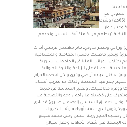
تها سنة
 الحدودي مع
تركيا والعراق وتفصل بينها وبين الاجزاء الاخرى من كردستان أسلاك شائكة من صنع سايكس – بيكو، يحدها جنوبا الحسكة (85كم) وشرقا
ة وعين ديوار
امودا (30كم) ومن الشمال التوأم الثاني نصيبين التركية تربطهم قرابة منذ آلاف السنين وتجدهم
مدني) وزراعي ومعبر حدودي، قام مهندس فرنسي آنذاك
) ويتميز قاطنيها بحسن المعاملة والمصداقية
 يحتلون المراتب العليا في الجامعات السورية
دينة الجميلة على الزراعة والثروة الحيوانية
هؤلاء كان لديهم أراضي وقرى ولكن فاجعة الحزام
 حلب لتغيير جغرافية المنطقة وكذلك تم تعريب أسماء
تها ووفرة محاصيلها، وتعتبر السياسة في مدينة
 ويتعرف على قضيته على أكمل وجه والتضحية من
ة، وكان العملاق السياسي (اوصمان صبري) قد نادى
جكرخوين الذي علمته أوجاعه وألام الظروف
ال وصلابة الحجر ورقة البشر، وحتى محمد شيخو
دة البسمة على شفاه الأمهات وجعل سيلان