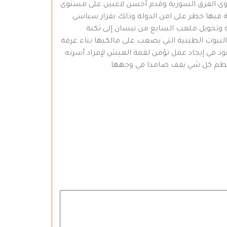
قوى الفرق السورية وقدم أحسن لاعبين على مستوى
سامر سعيد وقذافي عصمت…الخ ولكن بعد انتفاضة 2004م أصبحت الرياضة فيها خطر على امن الدولة وذلك بقرار سياسي
نية وتحويل ملعب السابع من نيسان إلى ثكنة
لبيوت الطينية التي يصعب على مالكيها بناء غرفة
 في إيجاد عمل تؤمن لقمة العيش لإفراد أسرته
 تحطم كل شي يقف صامدا في وجهها.