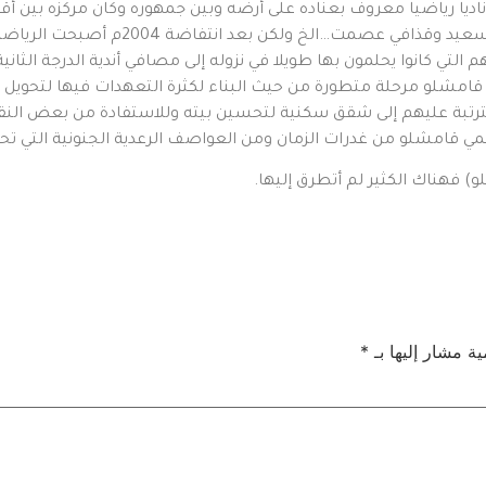
ديا رياضيا معروف بعناده على أرضه وبين جمهوره وكان مركزه بين أ
القطر كالمرحوم هيثم كجو وجومرد موسى و 
 التي كانوا يحلمون بها طويلا في نزوله إلى مصافي أندية الدرجة الثا
قامشلو مرحلة متطورة من حيث البناء لكثرة التعهدات فيها لتحويل ا
بة عليهم إلى شقق سكنية لتحسين بيته وللاستفادة من بعض النقود
تحمي قامشلو من غدرات الزمان ومن العواصف الرعدية الجنونية التي
 فهناك الكثير لم أتطرق إليها.
ية مشار إليها بـ
*