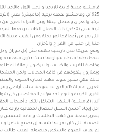
قامشلو مدينة كردية تاريخيا والحب الأول والأخير 
1925م، وقامشلو لفظة تركية (قاميش) تعني (ا
تربة سبي (30كم) ذات الجمال الخلاب بربيعه
جنبا إلى جنب في الأفراح والأحزان
وتقع بقربها مدن تاريخية مهمة مثل (تل موزان و تل 
بتخطيطها فنظم شوارعها بحيث تكون متعامدة ومس
وخاصة للغريب والضيف، ولا يرضون بإهانة المظلوم 
ويمتازون بتفوقهم في كافة المجالات ولكن المشكلة 
لذلك فهي تعتبر سوقا مهما لتجارة الحبوب والقطن 
العربي عام 1973م الذي تم بموجبه سلب
القرى الكردية واليوم تجد هؤلاء المغتصبين في شوا
ألباز (قامشلو) الشغل الشاغل للأكراد أصحاب الح
اجل إيجاد أحسن السبل للنضال لمطالبة بإزالة غبا
بتحرير شعبه من كهف الظلمات وإعادة الشمس والنو
الصعبة التي كان يمر بها شعبه إن يصبح شاعرا ويد
لم يعرف الهدوء والسكون فبصوته العذب طالب بحر