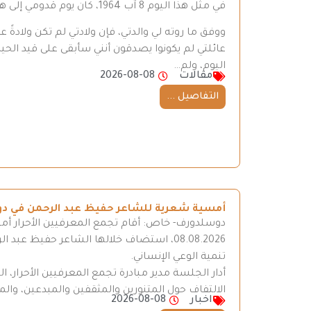
في مثل هذا اليوم 8 آب 1964، كان يوم قدومي إلى هذه الدنيا.
ووفق ما روته لي والدتي، فإن ولادتي لم تكن ولادةً
عائلتي لم يكونوا يصدقون أنني سأبقى على قيد الحي
اليوم، ولم…
مقالات
2026-08-08
التفاصيل ...
أمسية شعرية للشاعر حفيظ عبد الرحمن في د
دوسلدورف- خاص: أقام تجمع المعرفيين الأحرار أ
08.08.2026، استضاف خلالها الشاعر حفيظ عب
تنمية الوعي الإنساني.
أدار الجلسة مدير مبادرة تجمع المعرفيين الأحرار، ا
الالتفاف حول المتنورين والمثقفين والمبدعين، وال
اخبار
2026-08-08