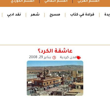
القسم العربي
القسم الثقافي
القسم الكوردي
دة
قراءة في كتاب
مسرح
شعر
نقد ادبي
عاشقـة الكـرد؟
مدن كردية
يناير 29, 2008