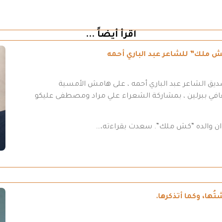
اقرأ أيضاً ...
ش ملك” للشاعر عبد الباري أحمه
صديق الشاعر عبد الباري أحمه ، على هامش الأمسية
لثقافي ببرلين ، بمشاركة الشعراء علي مراد ومصطفى عليكو
وان والده “كش ملك”. سعدت بقراءته،…
ُها، وكما أتذكرها.