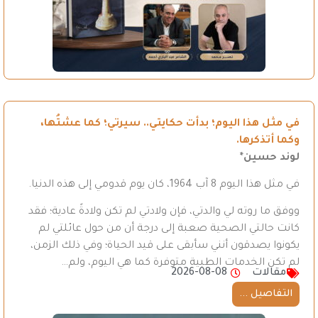
في مثل هذا اليوم؛ بدأت حكايتي.. سيرتي؛ كما عشتُها،
وكما أتذكرها.
لوند حسين*
في مثل هذا اليوم 8 آب 1964، كان يوم قدومي إلى هذه الدنيا.
ووفق ما روته لي والدتي، فإن ولادتي لم تكن ولادةً عادية؛ فقد
كانت حالتي الصحية صعبة إلى درجة أن من حول عائلتي لم
يكونوا يصدقون أنني سأبقى على قيد الحياة؛ وفي ذلك الزمن،
لم تكن الخدمات الطبية متوفرة كما هي اليوم، ولم…
مقالات
2026-08-08
التفاصيل ...