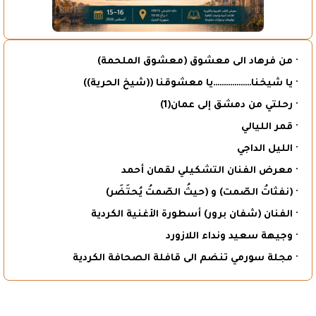
· من فرهاد الى معشوق (معشوق الملحمة)
· يا شيخنا………………يا معشوقنا ((شيخ الحرية))
· رحلتي من دمشق إلى عمان(1)
· قمر الليالي
· الليل الداجي
· معرض الفنان التشكيلي لقمان أحمد
· (نفثاتُ الصّمت) و (حيثُ الصّمتُ يُحتَضَر)
· الفنان (شفان برور) أسطورة الأغنية الكردية
· وجيهة سعيد ونداء اللازورد
· مجلة سورمي تنضم الى قافلة الصحافة الكردية