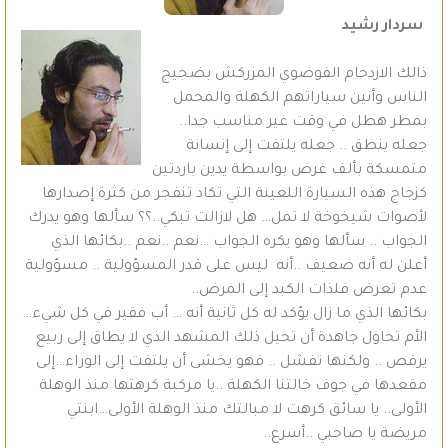
سردار رشيد
ذالك الازدحام الفوضوي المزركش بضجيج
الناس وأنين سياراتهم الكهلة والمحمل
بمطر هطل في وقت غير مناسب جدا..
جعله ينطق .. جعله يلتفت إلى إنسانة
متمسكة بألف غرض بواسطة يدين باردتين
كزجاج هذه السيارة اللعينة التي تكاد تنفجر من كثرة إصدارها
لأصوات شيخوخة لا تمل… هل لازالت تبكي..؟؟ سألها وهو يدرك
الجواب .. سألها وهو يكره الجواب …نعم ..نعم ..بكائها الذي
أعلن له أنه ضعيف ..أنه ليس على قدر المسؤولية .. مسؤولية
عدم تعرض فلذات الكبد إلى المرض..
بكائها الذي ما زال يؤكد له كل ثانية أنه … أب فقير في كل شيء…
الأم تحاول جاهدة أن تحيل ذلك المشهد الذي لا يطاق إلى ربيع
يرقص .. ولكنها تفشل .. فهو يخشى أن يلتفت إلى الوراء…إلى
مقعدها في جوف خالتنا الكهلة ..يا مركبة كرهتها منذ الوهلة
الأولى.. يا سائق كرهت لا مبالتك منذ الوهلة الأولى…ابنتي
مريضة يا صاحبي ..أسرع..