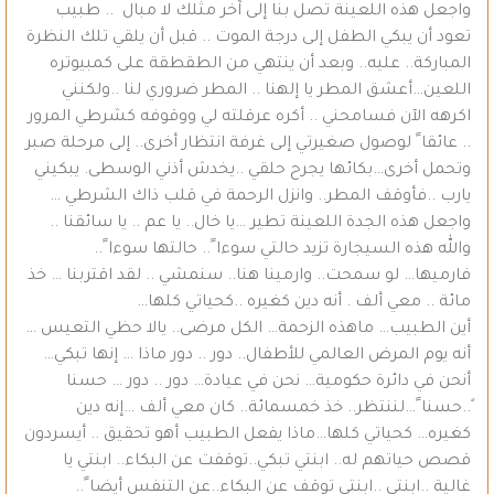
واجعل هذه اللعينة تصل بنا إلى آخر مثلك لا مبال .. طبيب
تعود أن يبكي الطفل إلى درجة الموت .. قبل أن يلقي تلك النظرة
المباركة.. عليه.. وبعد أن ينتهي من الطقطقة على كمبيوتره
اللعين…أعشق المطر يا إلهنا .. المطر ضروري لنا ..ولكنني
اكرهه الآن فسامحني .. أكره عرقلته لي ووقوفه كشرطي المرور
.. عائقا ً لوصول صغيرتي إلى غرفة انتظار أخرى.. إلى مرحلة صبر
وتحمل أخرى…بكائها يجرح حلقي ..يخدش أذني الوسطى. يبكيني
يارب ..فأوقف المطر.. وانزل الرحمة في قلب ذاك الشرطي …
واجعل هذه الجدة اللعينة تطير …يا خال.. يا عم .. يا سائقنا ..
والله هذه السيجارة تزيد حالتي سوءا ً.. حالتها سوءا ً..
فارميها… لو سمحت.. وارمينا هنا.. سنمشي .. لقد اقتربنا … خذ
مائة .. معي ألف . أنه دين كغيره ..كحياتي كلها…
أين الطبيب… ماهذه الزحمة… الكل مرضى.. يالا حظي التعيس …
أنه يوم المرض العالمي للأطفال.. دور .. دور ماذا … إنها تبكي…
أنحن في دائرة حكومية… نحن في عيادة… دور .. دور … حسنا
ً..حسنا ً…لننتظر.. خذ خمسمائة.. كان معي ألف …إنه دين
كغيره… كحياتي كلها…ماذا يفعل الطبيب أهو تحقيق .. أيسردون
قصص حياتهم له.. ابنتي تبكي..توقفت عن البكاء.. ابنتي يا
غالية ..ابنتي ..ابنتي توقف عن البكاء..عن التنفس أيضا ً..