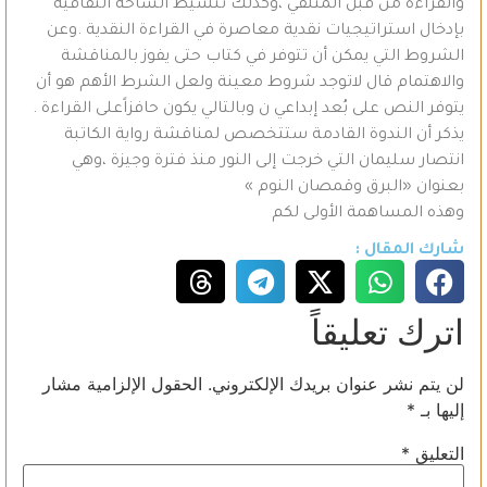
والقراءة من قبل المتلقي ،وكذلك تنشيط الساحة الثقافية
بإدخال استراتيجيات نقدية معاصرة في القراءة النقدية .وعن
الشروط التي يمكن أن تتوفر في كتاب حتى يفوز بالمناقشة
والاهتمام قال لاتوجد شروط معينة ولعل الشرط الأهم هو أن
يتوفر النص على بُعد إبداعي ن وبالتالي يكون حافزاًعلى القراءة .
يذكر أن الندوة القادمة ستتخصص لمناقشة رواية الكاتبة
انتصار سليمان التي خرجت إلى النور منذ فترة وجيزة ،وهي
بعنوان «البرق وقمصان النوم »
وهذه المساهمة الأولى لكم
شارك المقال :
اترك تعليقاً
لن يتم نشر عنوان بريدك الإلكتروني.
الحقول الإلزامية مشار
إليها بـ
*
التعليق
*