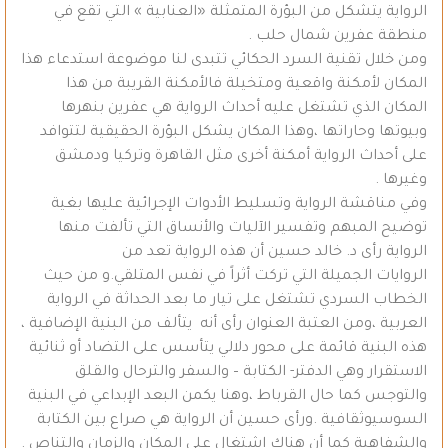
الرواية يتشكل من البؤرة المتمثلة «العنابية » التي تقع في
منطقة عفرين شمال حلب .
ومن خلال تقنية السرد الحكائي تتبدى لنا موضوعة استدعاء هذا
المكان لأمكنة واقعية ومتخيلة فالأمكنة القريبة من هذا
المكان الذي تشتغل عليه أحداث الرواية هي عفرين بنهرها
وبيوتها وحاراتها ،وهذا المكان يشكل البؤرة الحقيقية لتتوافد
على أحداث الرواية أمكنة أخرى مثل القاهرة وتركيا ودمشق
وغيرها .
وفي مناقشة الرواية وتسليط الأدوات الإجرائية عليها بغية
توضيح المبهم وتفسير الآليات والأنساق التي تألفت منها
الرواية رأى د. خالد حسين أن هذه الرواية تعد من
الروايات الجميلة التي تركت أثراً في نفس المتلقي.و من حيث
الخطاب السردي تشتغل على تيار ما بعد الحداثة في الرواية
العربية ،ومن العتبة العنوان رأى أنه يتألف من البنية الإضافية ،
هذه البنية قائمة على محور دلالي يتأسس على التضاد أو ثنائية
الاستقرار وهي الدفتر- الكتابة – والسفر والترحال والقلق
والتوجس كما حال القرباط ،وهنا يكمن البعد الإبداعي في البنية
السوسيوثقافية .ورأى حسين أن الرواية هي صراع بين الكتابة
والشفاهية كما أن هناك اشتغال على المكان والزمان والتناص .