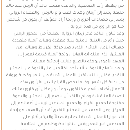
من جهتها رأت الصحفية والناقدة نعمت خالد أن الزمن عند خالد
خليفة يمتد إلى أزمان وهناك لعب واع بالزمن ،والفضاء الروائي
يمتد إلى فضاءات أخرى ن وربما أراد المؤلف أن يكون كل شخص
منا هو الراوي في هذه الرواية .
وقد تناول الناقد فخر زيدان الرواية انطلاقاً من المحور الزمني
حيث رأى في البنية الزمنية بنية معقدة وهناك أزمنة متعددة
فهناك الزمان الدائري الذي يرصد حركة القرباط وهناك زمن
العشق الذي مثله أبو الهايل ، وثمة أزمنة قديمة تعود إلى
العهد الأموي ،وهذه بالطبع دلالات إيحائية معينة .
وبعد انتهاء الندوة سألت أحد القائمين على الندوة عن المختبر
النقدي فقال إننا نستقبل الأعمال الأدبية من شعر وقصة ورواية
في بداية كل شهر. وفيما يخص القراء الذين يقرأ ون هذه
الأعمال أضاف أنهم مختلفون دوماً ، وبإمكان أي قارئ يمتلك
ناصية المناقشة وملم بالنقد أن ينضم إلى المختبر، والدعوة
مفتوحة لجميع القراء ،ولجميع المبدعين لإرسال أعمالهم إلى
المركز. وعن الهدف من المختبر النقدي أفاد أن الهدف هو إيجاد
نقد مواز للأعمال الأدبية الصادرة حديثاً والتركيز أكثر على
المبدعين غير المعروفين لينالوا حظوظهم في المتابعة