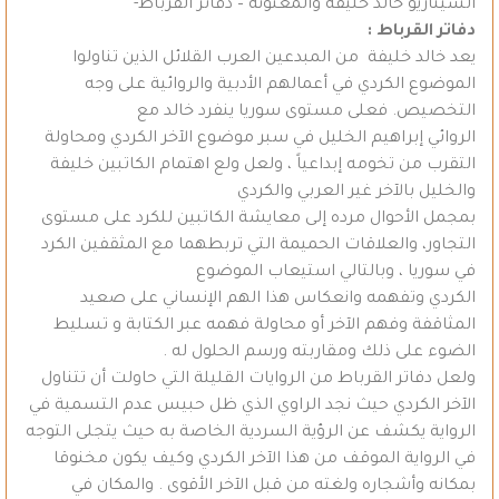
السيناريو خالد خليفة والمعنونة – دفاتر القرباط-
دفاتر القرباط :
يعد خالد خليفة من المبدعين العرب القلائل الذين تناولوا
الموضوع الكردي في أعمالهم الأدبية والروائية على وجه
التخصيص. فعلى مستوى سوريا ينفرد خالد مع
الروائي إبراهيم الخليل في سبر موضوع الآخر الكردي ومحاولة
التقرب من تخومه إبداعياً ، ولعل ولع اهتمام الكاتبين خليفة
والخليل بالآخر غير العربي والكردي
بمجمل الأحوال مرده إلى معايشة الكاتبين للكرد على مستوى
التجاور، والعلاقات الحميمة التي تربطهما مع المثقفين الكرد
في سوريا ، وبالتالي استيعاب الموضوع
الكردي وتفهمه وانعكاس هذا الهم الإنساني على صعيد
المثاقفة وفهم الآخر أو محاولة فهمه عبر الكتابة و تسليط
الضوء على ذلك ومقاربته ورسم الحلول له .
ولعل دفاتر القرباط من الروايات القليلة التي حاولت أن تتناول
الآخر الكردي حيث نجد الراوي الذي ظل حبيس عدم التسمية في
الرواية يكشف عن الرؤية السردية الخاصة به حيث يتجلى التوجه
في الرواية الموقف من هذا الآخر الكردي وكيف يكون مخنوقا
بمكانه وأشجاره ولغته من قبل الآخر الأقوى . والمكان في