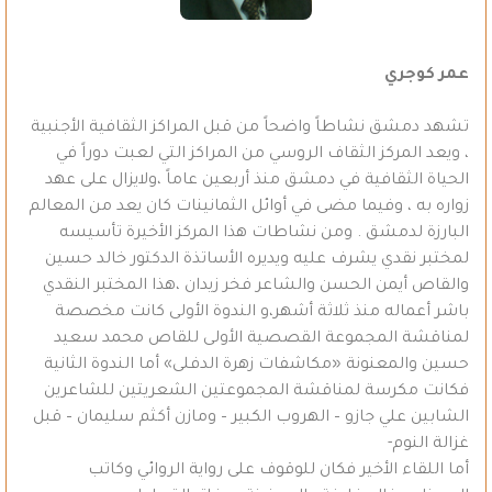
عمر كوجري
تشهد دمشق نشاطاً واضحاً من قبل المراكز الثقافية الأجنبية
، ويعد المركز الثقاف الروسي من المراكز التي لعبت دوراً في
الحياة الثقافية في دمشق منذ أربعين عاماً ،ولايزال على عهد
زواره به ، وفيما مضى في أوائل الثمانينات كان يعد من المعالم
البارزة لدمشق . ومن نشاطات هذا المركز الأخيرة تأسيسه
لمختبر نقدي يشرف عليه ويديره الأساتذة الدكتور خالد حسين
والقاص أيمن الحسن والشاعر فخر زيدان ،هذا المختبر النقدي
باشر أعماله منذ ثلاثة أشهر،و الندوة الأولى كانت مخصصة
لمناقشة المجموعة القصصية الأولى للقاص محمد سعيد
حسين والمعنونة «مكاشفات زهرة الدفلى» أما الندوة الثانية
فكانت مكرسة لمناقشة المجموعتين الشعريتين للشاعرين
الشابين علي جازو – الهروب الكبير – ومازن أكثم سليمان – قبل
غزالة النوم-
أما اللقاء الأخير فكان للوقوف على رواية الروائي وكاتب