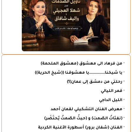
· من فرهاد الى معشوق (معشوق الملحمة)
· يا شيخنا………………يا معشوقنا ((شيخ الحرية))
· رحلتي من دمشق إلى عمان(1)
· قمر الليالي
· الليل الداجي
· معرض الفنان التشكيلي لقمان أحمد
· (نفثاتُ الصّمت) و (حيثُ الصّمتُ يُحتَضَر)
· الفنان (شفان برور) أسطورة الأغنية الكردية