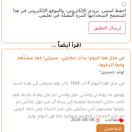
احفظ اسمي، بريدي الإلكتروني، والموقع الإلكتروني في هذا
المتصفح لاستخدامها المرة المقبلة في تعليقي.
اقرأ أيضاً ...
في مثل هذا اليوم؛ بدأت حكايتي.. سيرتي؛ كما عشتُها،
وكما أتذكرها.
لوند حسين*
في مثل هذا اليوم 8 آب 1964، كان يوم قدومي إلى هذه الدنيا.
ووفق ما روته لي والدتي، فإن ولادتي لم تكن ولادةً عادية؛ فقد
كانت حالتي الصحية صعبة إلى درجة أن من حول عائلتي لم
يكونوا يصدقون أنني سأبقى على قيد الحياة؛ وفي ذلك الزمن،
لم تكن الخدمات الطبية متوفرة كما هي اليوم، ولم…
مقالات
2026-08-08
التفاصيل ...