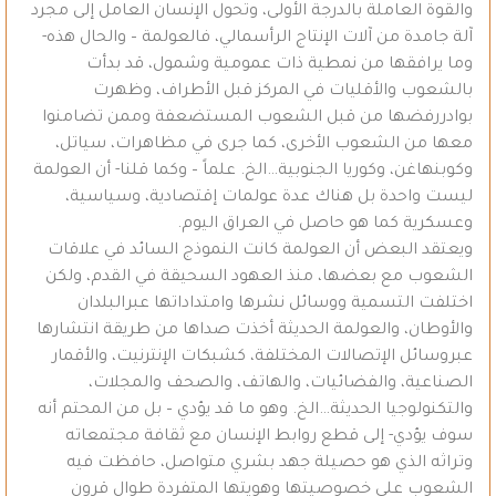
والقوة العاملة بالدرجة الأولى، وتحول الإنسان العامل إلى مجرد
آلة جامدة من آلات الإنتاج الرأسمالي، فالعولمة – والحال هذه-
وما يرافقها من نمطية ذات عمومية وشمول، قد بدأت
بالشعوب والأقليات في المركز قبل الأطراف، وظهرت
بوادررفضها من قبل الشعوب المستضعفة وممن تضامنوا
معها من الشعوب الأخرى، كما جرى في مظاهرات، سياتل،
وكوبنهاغن، وكوريا الجنوبية…الخ. علماً – وكما قلنا- أن العولمة
ليست واحدة بل هناك عدة عولمات إقتصادية، وسياسية،
وعسكرية كما هو حاصل في العراق اليوم.
ويعتقد البعض أن العولمة كانت النموذج السائد في علاقات
الشعوب مع بعضها، منذ العهود السحيقة في القدم، ولكن
اختلفت التسمية ووسائل نشرها وامتداداتها عبرالبلدان
والأوطان، والعولمة الحديثة أخذت صداها من طريقة انتشارها
عبروسائل الإتصالات المختلفة، كشبكات الإنترنيت، والأقمار
الصناعية، والفضائيات، والهاتف، والصحف والمجلات،
والتكنولوجيا الحديثة…الخ. وهو ما قد يؤدي – بل من المحتم أنه
سوف يؤدي- إلى قطع روابط الإنسان مع ثقافة مجتمعاته
وتراثه الذي هو حصيلة جهد بشري متواصل، حافظت فيه
الشعوب على خصوصيتها وهويتها المتفردة طوال قرون