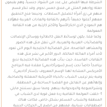
الشرطة فيها القبض على عدد من الشواذ جنسياً، وهم يقيمون
حفلة زواجهم المثلي في فندق خمس نجوم، وقد تنكر قسم
منهم في زي أمرأة لتضليل السلطات. وحينما فتح التحقيق
معهم أعلنوا جميعاً تأثرهم بالثقافة والعادات الغربية فهؤلاء
هم النموذج الذي اختارالأسوأ والأكثر كارثية من هذه الثقافة
المعولمة.
وكما قلنا، يكون لوسائط النقل كالطائرة ووسائل الإتصالات
والفضائيات الغربية والعربية، التي تنقل مثل هذه الصور
والمشاهد الفاضحة، مثل الفضائية الخليجية اليوم التي تعود
لأحد أمراء العائلة المالكة، الدور الأكبر في نشر مثل هذه
الثقافات الفاسدة، حيث بدأت هذه الفضائية الخليجية تذيع
برنامجاً خاصاً تحت إسم (سوبرأكاديمي) مقلدة فيه البرنامج
الأمريكس المشابه لهذا الإسم المعروف بـ(ستار أكاديمي)،
وفيه يتم ترغيب الشياب بالحياة الأمريكية المنفلتة والصاخبة،
وإلهائهم عن التفاعل مع القضيا الساخنة في المنطقة،
ونشرالميوعة والدونجوانية بينهم. ومما سبق نستنتج مايلي:
1- خلقت العولمة الثقافية ردة فعل قوية لدى الشباب في
المنطقة والشباب المسلم بشكل خاص، فكانت هناك
اصطفافات شبابية، فمنهم من انضم إلى الحركات الدينية