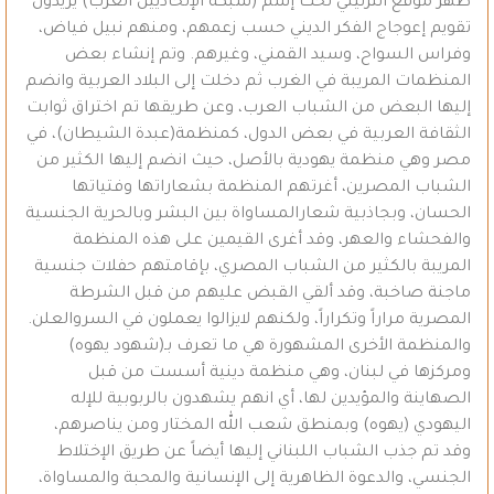
ظهر موقع انترنيتي تحت إسم (شبكة الإلحاديين العرب) يريدون
تقويم إعوجاج الفكر الديني حسب زعمهم، ومنهم نبيل فياض،
وفراس السواح، وسيد القمني، وغيرهم. وتم إنشاء بعض
المنظمات المريبة في الغرب ثم دخلت إلى البلاد العربية وانضم
إليها البعض من الشباب العرب، وعن طريقها تم اختراق ثوابت
الثقافة العربية في بعض الدول، كمنظمة(عبدة الشيطان)، في
مصر وهي منظمة يهودية بالأصل، حيث انضم إليها الكثير من
الشباب المصرين، أغرتهم المنظمة بشعاراتها وفتياتها
الحسان، وبجاذبية شعارالمساواة بين البشر وبالحرية الجنسية
والفحشاء والعهر، وقد أغرى القيمين على هذه المنظمة
المريبة بالكثير من الشباب المصري، بإقامتهم حفلات جنسية
ماجنة صاخبة، وقد ألقي القبض عليهم من قبل الشرطة
المصرية مراراً وتكراراً، ولكنهم لايزالوا يعملون في السروالعلن.
والمنظمة الأخرى المشهورة هي ما تعرف بـ(شهود يهوه)
ومركزها في لبنان، وهي منظمة دينية أسست من قبل
الصهاينة والمؤيدين لها، أي انهم يشهدون بالربوبية للإله
اليهودي (يهوه) وبمنطق شعب الله المختار ومن يناصرهم،
وقد تم جذب الشباب اللبناني إليها أيضاً عن طريق الإختلاط
الجنسي، والدعوة الظاهرية إلى الإنسانية والمحبة والمساواة،