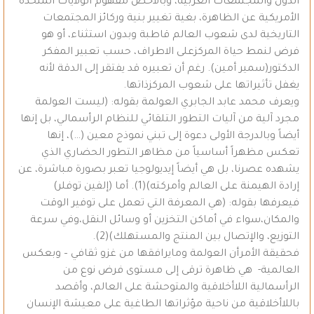
الدول والمجتمعات الغربية، وبالأخص مفهوم الولايات المتحدة
الأمريكية عن الظاهرة، بغية تغيير بنية وركائز المجتمعات
التاريخية لدى شعوب العالم قاطبة وبدون استثناء، أو هو
فرض لنمط حياة المركزعلى الاطراف، حسب تعبير المفكر
الدكتور(سمير أمين). رغم أن تعبيره قد يفتقر إلى الدقة لأنه
يغفل تأثيراتها على شعوب المركزذاتها.
ويعرف محمد عابد الجابري العولمة بقوله: (ليست العولمة
مجرد آلية من آليات التطور التلقائي للنظام الرأسمالي، بل إنها
أيضاً وبالدرجة الأولى دعوة إلى تبني نموذج معين (…)، إنها
تعكس مظهراً أساسياً من مظاهر التطور الحضاري الذي
يشهده عصرنا، بل هي أيضاً إيديولوجيا تعبر بصورة مباشرة، عن
إرادة الهيمنة على العالم وأمركته)(1). أما (إلفين توفلر)
فيعرفها بقوله: (هي المعرفة التي تعمل على توفير الوقت
والمكان،سواء في أماكن التخزين أو وسائل النقل،وفي سرعة
التوزيع، والإتصال بين المنتج والمستهلك)(2).
فحقيقة الأمرأن العولمة ومايرافقها من غزو ثقافي – وبعكس
العالمية- هي ظاهرة ترقى إلى مستوى فرض نوع من
الرأسمالية اللاأخلاقية والمتوحشة على العالم، وأقصد
باللاأخلاقية من ناحية مؤثراتها الطاغية على معيشة الإنسان