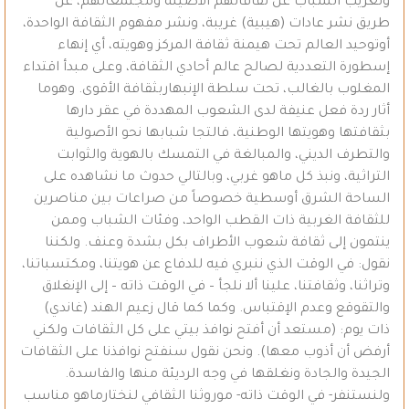
وتغريب الشباب عن ثقافاتهم الأصيلة ومجتمعاتهم، عن
طريق نشر عادات (هيبية) غريبة، ونشر مفهوم الثقافة الواحدة،
أوتوحيد العالم تحت هيمنة ثقافة المركز وهويته، أي إنهاء
إسطورة التعددية لصالح عالم أحادي الثقافة، وعلى مبدأ اقتداء
المغلوب بالغالب، تحت سلطة الإنبهاربثقافة الأقوى. وهوما
أثار ردة فعل عنيفة لدى الشعوب المهددة في عقر دارها
بثقافتها وهويتها الوطنية، فالتجا شبابها نحو الأصولية
والتطرف الديني، والمبالغة في التمسك بالهوية والثوابت
التراثية، ونبذ كل ماهو غربي، وبالتالي حدوث ما نشاهده على
الساحة الشرق أوسطية خصوصاً من صراعات بين مناصرين
للثقافة الغربية ذات القطب الواحد، وفئات الشباب وممن
ينتمون إلى ثقافة شعوب الأطراف بكل بشدة وعنف. ولكننا
نقول: في الوقت الذي ننبري فيه للدفاع عن هويتنا، ومكتسباتنا،
وتراثنا، وثقافتنا، علينا ألا نلجأ – في الوقت ذاته – إلى الإنغلاق
والتقوقع وعدم الإقتباس. وكما كما قال زعيم الهند (غاندي)
ذات يوم: (مستعد أن أفتح نوافذ بيتي على كل الثقافات ولكني
أرفض أن أذوب معها). ونحن نقول سنفتح نوافذنا على الثقافات
الجيدة والجادة ونغلقها في وجه الرديئة منها والفاسدة.
ولنستنفر- في الوقت ذاته- موروثنا الثقافي لنختارماهو مناسب