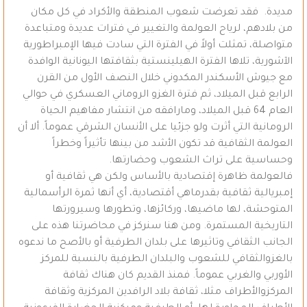
مديدة. فقد تعرضت شعوب المنطقة والأكراد في كل مكان
من بلادهم، لرياح العولمة والتغيير في فترات عديدة ومتباعدة
متواصلة، تمثلت أولاً في الفترة التي سادت فيها الإمبراطورية
الآشورية، تلاها الفترة الهيلينستية بثقافتها اليونانية الوافدة
مع جيوش الأسكندر المكدوني خلال النصف الأول من القرن
الرابع قبل الميلاد، ثم فترة الغزو الروماني العسكري في حوالي
العام 64 قبل الميلاد، ومارافقه من انتشار مفاهيم الحياة
الرومانية التي أثرت ولو جزئيا على الأنسان الشرقي عموماً. ألا أن
العولمة الثقافية قد تكون الأشد من بينها تأثيراً وخطراً
وحساسية على تراث الشعوب وحضارتها.
فالعولمة ظاهرة إقتصادية بالأساس ولكن هي ثقافية أو
إمبريالية ثقافية بقدرماهي أقتصادية، أي أنها ثمرة الرأسمالية
المتوحشة، لها ماضيها، وركائزها، وتطورها وسيرورتها
التاريخية المستمرة. ومن هنا سنركز في محاضرتنا هذه على
الجانب الثقافي وتاثيرها على بلدان الطرفية أو بالأصح ما ندعوه
بالغزوالثقافي للشعوب والبلدان الطرفية بالنسبة للمركز
الأوربي والغربي عموماً. فمنذ القديم كان هناك ثقافة
المركزوالأطراف مثلا، ثقافة بلاد الرافدين المركزية وثقافة