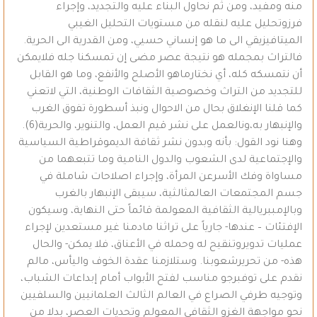
منه ومفيد، ومن ثم نحاول البناء عليه والتجديد، وإجراء
فرزوتحليل عليه لنقله من مستويات التحليل الغيبي
الميتافيزيقي الى ما هو إنساني حسيي، ومن القدرية الى الحرية.
فالتراث بمجمله هو نتيجة عصر مضى إن تمسكنا جله فلايمكن
أن نتمسكه كله، أي نختارماهو الأصلح والأنفع، وما هو القابل
للتجديد من التراث وخصوصية الثقافات الوطنية، التي لاتعني
كما قلنا الإنغلاق بحال من الاحوال ونبذ أسطورة تفوق الغرب
والإنبهار به،ونالعمل على نشر قيم العمل، والتنوير، والحرية(6).
وهنا نود القول: بأنه وبدون نشر ثقافة الديموقراطية السياسية
والإجتماعية لدى الشعوب والدول النامية وما تتبعهما من
مساواة وفك الأسرعن المرأة، وإجراء اصلاحات شاملة في
جسم المجتمعات العالمثالثية، سيبقى الإنبهار بالغرب
وبالإمببريالية الثقافية المعولمة قائماً حتى النهاية، وسيكون
الإفتئات – عندها- جارياً على تراثنا مادمنا غير مستعدين لإجراء
عمليات تدويروتنقيح له وحمله في الأعناق، فلا يمكن- والحال
هذه- من تحريرشعوبنا. وستلازمنا عقدة الخوف واليأس، مالم
نقدم على توفبرجو مناسب لفتح الأبواب أمام إبداعات الشباب،
وتوجيه طرفي الصراع في العالم الثالث العلمانيين والسلفيين
نحو مواجهة الغزو الثقافي المعولم وتحديات العصر، بدلا من