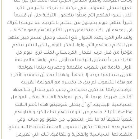
وكانت العولمة والغزو الثقافي التركي هما الأشد من بين هذا
الغزو المحلي المعولم. ففي تركية تم تتريك الكثير من الكرد
الذين نسوا لغتهم الأم وبدأوا يتكلمون التركية حتى أن قسماً
كبيراً منهم اليوم يخجلون من التكلم بالكردية، لما غرسه الأتراك
في روعهم ان الكرد متخلفون ومن يتكلم لغتهم فهو متخلف،
ولقد تأثر الكرد بهذه الأقوال مع الأسف وخجل قسم كبير منهم
من التكلم بلغتهم الأم. ولولا الفكر القومي الذي انتشر بينهم
مؤخراً من قبل حزب العمال الكردستاني لكنت ترى اليوم كل
الاكراد تقريباً يتخذون التركية لغة أولى لهم. ولهذا فالعولمة
الأولى قادمة من شعوب متقدمة وحضارية بينما العولمة
الاخرى متخلفة لايزيدنا إلا تخلفاً. ولهذا أعتقد أن مافقده الأكراد
مع هذه الشعوب لم يبق ما يخسره مع العولمة الغربية
الوافدة، وأنها قد تكون مفيدة في جانب كبير منه أي منافعها
أكثرمن ضررها، وربما يأتي مع العولمة الغربية بعض العوامل
السياسية الإيجابية، أي أن يتخلى شوفينيو هذه الأمم الثلاث
وخاصة الأتراك منهم عن شوفينيتهم تجاه الكرد ويقبلونهم
شعباً شقيقاً له ما لكل الشعوب من حقوق وواجبات. وفي
خضم هذه التحولات تكون الشعوب العالمثالثية مطالبة بانتاج
منظماتها السياسية والفكرية والثقافية، تلك التي تعبرعن