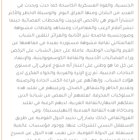
الجنسية، والقوة العسكرية الكاسحة كما حدث ويحدث في
العديد من البلدان ومنها العراق اليوم. والوسيلة الاخطر والأكثر
انتشاراً اليوم هي بالأخص الإنترنيت والمحطات الفضائية حينما
تنشر أفلام الرعب والمغامرات ومشاهد ولقطات مشبوهة
وصورجنسية فاضحة تثير الأنانية والغرائز، لتلقين الشباب
العالمثالثي ثقافة مشوهة مستوردة بعيدة في مفاهمها عن
القيم والثوابت الوطنية، عاملة على حمل الشباب على الركض
وراء الفضائيات الأجنبية والثقافة الكوسمويوليتية، والإبتعاد
عن كل ما هو وطني على اعتبار أنه منتوج لايرقى إلى مستوى
النتاجات الاجنبية، ثم زرع الإثرة والفردية والخواء الفكري لدى
هؤلاء الشباب، وإلهائهم عن قراءة الكتب الجادة والرصينة
وتقديم الحاهز والشفاهي الضحل، وترغيبهم في تقليد هذه
السلوكيات المحرفة، لعلمهم أن البعض من شبابنا الذين
تملكهم الانبهاربالثقافة الغربية، لديهم الرغبة في تقليد
ومحاكاة هذه الثقافة العدمية (النهيليستية). وفي
الغزوالثقافي كذلك يصار إلى تحييد الدول القومية عن طريق
الاستقلال النسبي للشركات عنها، ووجود مؤسسات عالمية
مستقلة عن الدولة القومية، حتى تغيب هذه الدول عن مسرح