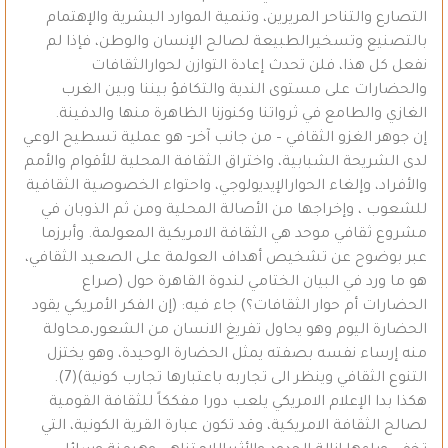
التصارع والتناحر المريرين، وتنمية الموارد البشرية والإهتمام
بالتصنيع وتسخيرالطبيعة لصالح الإنسان والوطن، فإذا لم
نفعل كل هذا، فلن تحدث إعادة التوازن لحوارالثقافات
والحضارات على مستوى الندية والتكافؤ بيننا وبين الغرب
الغازي والطامع في ثرواتنا وكنوزنا الظاهرة منها والدفينة.
إن جوهر الغزو الثقافي – من جانب آخر- هو عملية تسطيح الوعي
لدى الشريحة الشبابية، واختراق الثقافة المحلية للأقوام والأمم
والأفراد، وإلغاء الحوارالإيديولوجي، واحتواء الخصوصية الثقافية
للشعوب ، وإخراجها من الأصالة المحلية ومن ثم الذوبان في
مشروع ثقافي موحد هي الثقافة الامريكية المعولمة. وأبرزما
عبر بوضوح عن تشخيص أهداف العولمة على الصعيد الثقافي،
هو ما ورد في البيان الختامي لندوة القاهرة حول (صراع
الحضارات أم حوار الثقافات؟) جاء فيه: (إن الفكر الأمريكي يقود
الحضارة اليوم وهو يحاول تفريغ الانسان من الشعور،محاولة
منه إرساء نفسه بصفته يمثل الحضارة الوحيدة، وهو يختزل
التنوع الثقافي وينظر الى تجاربه باعتبارها تجارب كونية)(7).
هكذا بدا الإعلام الامريكي يلعب دورا مفككاً للثقافة القومية
لصالح الثقافة الامريكية، وقد تكون عبارة القرية الكونية، التي