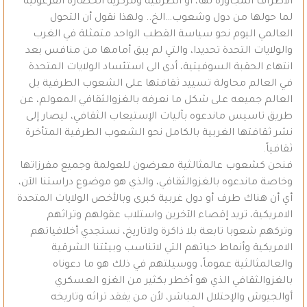
الأطراف المجاورة لها، أو الطرفية ومركزية الحضارة الفرعونية
لما حولها من دول وشعوب…الخ.. ولهذا نقول أن التحول
العالمي اليوم نحو سياسة القطب الواحد متمثلة في الغرب
والولايات التحدة تحديدا، والتي لم يبق أمامها من منافس بعد
انتهاء الحقبة السوفيتية، أدى الى استئساد الولايات المتحدة
في العالم محاولة تسييد ثقافتها على الشعوب الطرفية بل
العالم جميعه على شكل ما نعرفه بالغزوالثقافي المعولم، عن
طريق تاسيس ماندعوه بآليات الإستيعاب الثقافي، ليصار إلى
نشر ثقافتها الغربية بالكامل نحو الشعوب الطرفية المتأخرة
ثقافياً.
فنحن كشعوب عالمثالثية معرضون للعولمة وجميع مفرزاتها
وخاصة ماندعوه بالغزوالثقافي، والذي هو موضوع دراستنا الآن،
أي أن هناك طرف أو دول غربية كبرى وبالأخص الولايات المتحدة
الامريكية، تريد إقصاء الآخرين واستلاب عقولهم وتراثهم
وتركهم شعوبا تابعة بلا ذاكرة ولاتاريخ، نستجدي أخلاقياتهم
الامريكية وأنماط حياتهم التي لاتناسب وبيئتنا الشرقية
والعالمثالثية عموماً، ووسيلتهم في ذلك هو ما دعوناه
بالغزوالثقافي الذي هو أخطر بكثير من الغزو العسكري
أوالجيوش والإحتلال المباشر، لأن من يفقد تراثه وتاريخه