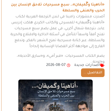
«أناهيتا وگَميفان»… سبع مسرحيات تلاحق الإنسان بين
الحرب والمنفى والسلطة
أصدرت منشورات رامينا في لندن الترجمة العربية لكتاب
«أناهيتا وگَميفان» للمسرحي والكاتب الكردي هلكت إدريس
عابد، بترجمة شمال آكريي، في عمل يضم سبع مسرحيات
تفتح أفقاً واسعاً للتأمل في أسئلة الذاكرة والاقتلاع والحرية
والسلطة، عبر كتابة مسرحية تمزج الشعر بالفكر، وتدفع
القارئ إلى مواجهة أكثر القضايا الإنسانية إلحاحاً.
يضم الكتاب المسرحيات: «قبر أمي»، و«سارق الأحذية»،
و«لوحة…
اصدارات جديدة
2026-08-07
التفاصيل ...