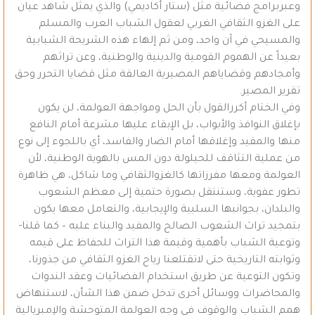
وعبربرامج فضائية مثل (ستار أكاديمي) والذي يمثل شاهد عيان
على الغزو الثقافي الغربي لعقول الشباب العرب والمسلم
والمسيحي في آن واحد، ومن ثم إلهاء هذه الشريحة الشبابية
بعيداً عن الهموم القومية والدينية والوطنية، وعن تراثهم
وأمجادهم وقضاياهم المصيرية العالقة مثل قضايا التحرر وحق
تقرير المصير.
وفي الختام أكررالقول بأن الحل ومواجهة العولمة، لن يكون
بإغلاق النوافذ والأبواب، بل الإبقاء عليها مشرعة أمام النافع
منها والمفيد وإغلاقها أمام الضار والفاسد، أي باللجوء إلى نوع
من عملية التثاقف للحيلولة دون المس بالهوية الوطنية، لأن
العولمة ومعها مفرزاتها كالغزوالثقافي وما شاكل، هي ظاهرة
تطور عفوية، وستنتقل بصورة حتمية إلى معظم الشعوب
والبلدان، بجوانبها السلبية والإيجابية، والتعامل معها يكون
بتمجيد تراث الشعوب الصالح والمفيد والبناء عليه – كما قلنا-
وتوعية الشباب بأهمية وقيمة هذا التراث للحفاظ على قيمه
وثوابته التاريخية حتى لاتقتلعنا رياح الغزو الثقافي من جذورنا،
وتكون التوعية عن طريق استخدام الفضائيات وعقد الندوات
والمحاضرات ووسائل أخرى تدخل ضمن هذا الشأن، لاستنهاض
همم الشباب والوقوف في وجه العولمة المتوحشة والإمبريالية