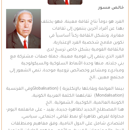
خالص مسور
الفرد هو دوماً نتاج ثقافة معينة، فهو يختلف
بهذا عن أفراد آخرين ينتمون إلى ثقافات
مغايرة، وتشكل الثقافة ركناً أساسياً في
تكوين ملامح شخصية الفرد الإعتبارية،
فالثقافة القومية بشكل خاص ترسخ لدى
الفرد الذي ينتمي إلى قومية معينة، جملة صفات مشتركة مع
بني جلدته، منها وحدة الأنماط السلوكية والسيكولوجية
ومباديء ومشاعر وخصائص نزوعية موحدة، تنمي الشعور إلى
مجتمع معين…الخ.
بينما العولمة ويقابلها بالإنكليزية ) (Globalisationوفي الفرنسية
(Mondalisation) تقابلهما الكلمة العربية الكونية،
الكوننة،العالمية، الكوكبية، الشمولية…الخ.
هذا المصطلح الجديد لظاهرة جديدة، يفيد – على مانعلمه اليوم-
محاولة لفرض ظاهرة أو نمط ثقافي، اجتماعي، سياسي،
اقتصادي شامل على الدول النامية، وفق مفاهيم ومنطلقات