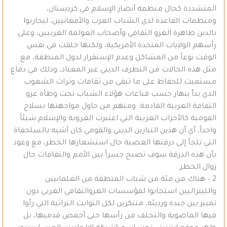
المتشددة كحال منظمة أنصار الإسلام في كردستان،
ومنظمات القاعدة لدى الشباب العرب والأفغانيين، ليحاربوا
بالدين ظاهرة الغزو الثقافي وأصحاب العولمة الغربيين، وعلى
رأسهم الولايات المتحدة الأمريكية، ولكنها خلقت في نفس
الوقت نوعاً من المشاكل وعدم الإستقرار لدول المنطقة، مع
مثل هذه الحالات من التطرف الديني غير المعتاد، وذلك في دفاع
مستميت للحفاظ على ما تبقى من ثقافات وتراث الشعوب
الذي بدأ ينهار حسب قناعات هؤلاء الشباب تحت وطأة غزو
الثقافة الغربية القادمة. ومنهم من حاول مواجهتها بسلاح
القومية كالأحزاب العربية التي اعتبرت العروبة والإسلام شيئاً
واحداً، أي أن هذين التيارين الديني والقومي كان أشبه بالسلحفاة
التي تلجأ إلى درقتها العصية حال استشعارها الخطر، مع وعود
بأن هذه الدرقة سوف تصبح جسراً بين الأمم والثقافات حال
زوال الخطر.
2 – هناك من فئة من شباب المنطقة من العلمانيين
والليبراليين استجابوا لمؤسسات الغزوالثقافي الغربي دون
تمييز بين جيده ورديئه، متنكرين لكل الثوابت التراثية التي رأوا
فيها الماضوية والتخلف من رأسها حتى أخمص قدميها، بل