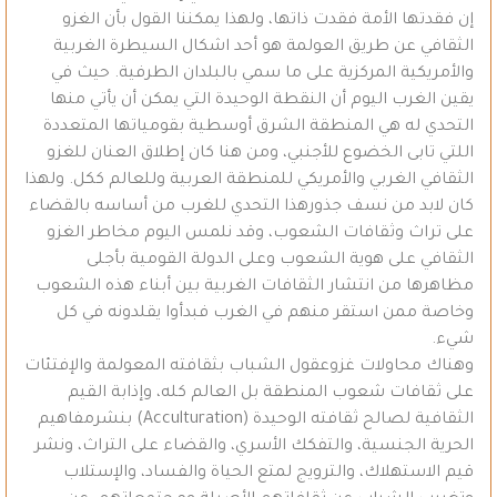
إن فقدتها الأمة فقدت ذاتها، ولهذا يمكننا القول بأن الغزو
الثقافي عن طريق العولمة هو أحد اشكال السيطرة الغربية
والأمريكية المركزية على ما سمي بالبلدان الطرفية. حيث في
يقين الغرب اليوم أن النقطة الوحيدة التي يمكن أن يأتي منها
التحدي له هي المنطقة الشرق أوسطية بقومياتها المتعددة
اللتي تابى الخضوع للأجنبي، ومن هنا كان إطلاق العنان للغزو
الثقافي الغربي والأمريكي للمنطقة العربية وللعالم ككل. ولهذا
كان لابد من نسف جذورهذا التحدي للغرب من أساسه بالقضاء
على تراث وثقافات الشعوب، وقد نلمس اليوم مخاطر الغزو
الثقافي على هوية الشعوب وعلى الدولة القومية بأجلى
مظاهرها من انتشار الثقافات الغربية بين أبناء هذه الشعوب
وخاصة ممن استقر منهم في الغرب فبدأوا يقلدونه في كل
شيء.
وهناك محاولات غزوعقول الشباب بثقافته المعولمة والإفتئات
على ثقافات شعوب المنطقة بل العالم كله، وإذابة القيم
الثقافية لصالح ثقافته الوحيدة (Acculturation) بنشرمفاهيم
الحرية الجنسية، والتفكك الأسري، والقضاء على التراث، ونشر
قيم الاستهلاك، والترويج لمتع الحياة والفساد، والإستلاب