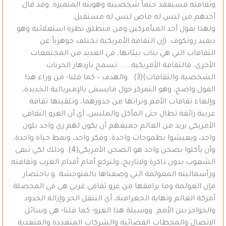
وثقافته فسيفقد حتماً شخصيته وهويته المتميزة. وقد قال
أحدهم من ليس له ماض ليس له مستقبل.
ولهذا يقول أحد المتأمركين ومن منطلق نظرة استعلائية وهو
ديفيد روثكوف: (إن الثقافة الأمريكية تختلف جوهرياً عن
الثقافات التي هي بنات بيئاتها، في العديد من المجتمعات
الأخرى، فالثقافة الأمريكية……..تسمح بازدهار الحريات
الشخصية والثقافات)(3). والهدف – كما قلنا- من وراء هذا
القول واضح، وهو التمركز حول مايسمى بالإمبريالية الجديدة،
وإلغاء ثقافات الأمم وتراثها من جذورهما، وتلقينها ثقافة
غربية زائفة تطال حتى المأكل والملبس، أي أن الغزو الثقافي
الأمريكي يريد من العالم جميعهم أن يكون لهم زي واحد بلون
واحد، ويعيشوا بطموحات واحدة، وفكر واحد، ونمط حياة واحدة،
وأن يأكلوا بصحن واحد هو الصحن الأمريكي(4). وذلك لكي تبقى
الشعوب بدون ذاكرة ولاتاريخ، ولتركع أمام أقدام الغرب وثقافته
ورأسماليته المعولمة التي وصفناها بالمتوحشة. و باختصار
فإن العولمة وما يرافقها من غزو ثقافي غربي هي في المحصلة
أمركة العالم ونهاية الجغرافية، أي التنقل الحر وإزالة الحدود
والحواجز بين الأمم. ووسيلة هذا الغزو- كما قلنا- هي وسائل
الاتصال والمحطات الفضائية والشركات المتعددة والمتعدية