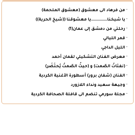
· من فرهاد الى معشوق (معشوق الملحمة)
· يا شيخنا………………يا معشوقنا ((شيخ الحرية))
· رحلتي من دمشق إلى عمان(1)
· قمر الليالي
· الليل الداجي
· معرض الفنان التشكيلي لقمان أحمد
· (نفثاتُ الصّمت) و (حيثُ الصّمتُ يُحتَضَر)
· الفنان (شفان برور) أسطورة الأغنية الكردية
· وجيهة سعيد ونداء اللازورد
· مجلة سورمي تنضم الى قافلة الصحافة الكردية