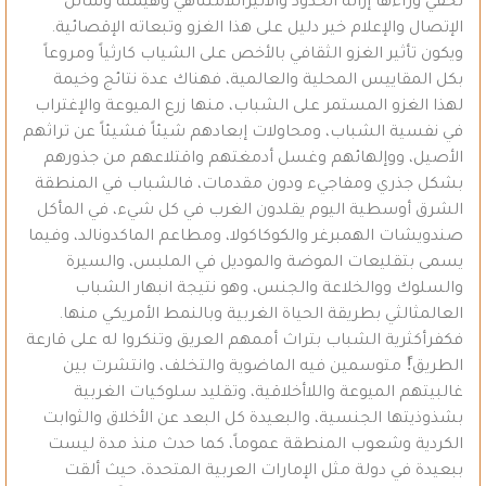
تخفي وراءها إزالة الحدود والأثيراللامتناهي وهيمنة وسائل
الإتصال والإعلام خير دليل على هذا الغزو وتبعاته الإقصائية.
ويكون تأثير الغزو الثقافي بالأخص على الشياب كارثياً ومروعاً
بكل المقاييس المحلية والعالمية، فهناك عدة نتائج وخيمة
لهذا الغزو المستمر على الشباب، منها زرع الميوعة والإغتراب
في نفسية الشباب، ومحاولات إبعادهم شيئاً فشيئاً عن تراثهم
الأصيل، ووإلهائهم وغسل أدمغتهم واقتلاعهم من جذورهم
بشكل جذري ومفاجيء ودون مقدمات، فالشباب في المنطقة
الشرق أوسطية اليوم يقلدون الغرب في كل شيء، في المأكل
صندويشات الهمبرغر والكوكاكولا، ومطاعم الماكدونالد، وفيما
يسمى بتقليعات الموضة والموديل في الملبس، والسيرة
والسلوك ووالخلاعة والجنس، وهو نتيجة انبهار الشباب
العالمثالثي بطريقة الحياة الغربية وبالنمط الأمريكي منها.
فكفرأكثرية الشباب بتراث أممهم العريق وتنكروا له على قارعة
الطريق!ً متوسمين فيه الماضوية والتخلف، وانتشرت بين
غالبيتهم الميوعة واللاأخلاقية، وتقليد سلوكيات الغربية
بشذوذيتها الجنسية، والبعيدة كل البعد عن الأخلاق والثوابت
الكردية وشعوب المنطقة عموماً، كما حدث منذ مدة ليست
ببعيدة في دولة مثل الإمارات العربية المتحدة، حيث ألقت