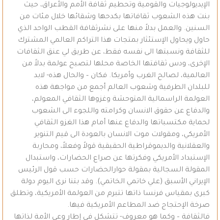
الإيديولوجيات والقومية وتحطيم ثقافة الأمم والأعراق، حيث
بنت هذه الشعوب ثقافاتها بكدحها وشقائها خلال مئات من
السنين. والعمل بدلاً منها على نشرثقافة القطب الواحد الذي
حاول ويحاول الإستئثار بمتجات هذا التراكم العالمي المشترك
للثقافة ونسبتها الى نفسه فقط، عن طريق لي عنق الثقافات
الإخرى، ودس ثقافتها الخاصة محلها لتصبح عولمة بدلاً من
العالمية، لصالح الغرب وأمريكا. فكان – والحال هذه- لابد
للبلدان الطرفية وشعوب العالم أجمع من مواجهة هذه
العولمة الراسمالية المتوحشة وغزوها الثقافي المعولم،
والدفاع عن حقوق الانسان وكرامته واللجوء الى الشعوب
لحماية مكتسباتها والدفاع عنها أمام هذا الغزو الثقافي
الأمريكي، ومقولات موت الانسان بالعودة الى قيم التنوير
والعقلانية والديموقراطية الحقيقية قولاً وفعلاً، ومحاربة
الإستبداد الأمريكي وفكرتها عن صراع الحضارات، واستبدال
المقولة السجالية بمقولة حوارالحضارات حسب قول الرئيس
الإيراني الأسبق (علي خاتمي الخاتمي). وقد بتنا نرى اليوم دولة
كبرى بمقياس فرنسا ذاتها تتبرم من العولمة الأمريكية، وتطلق
صرخة الإحتجاج ضد المطاعم الأمريكية فيها.
فالثقافة – وكما هو معروف- تتشكل في إطار وعي الأمة لذاتها