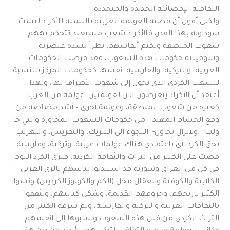
الثقافية الإقصائية الجديدة والمتجددة.
ولكني أقول أن قضية العولمة الغربية بالنسبة للأكراد ليست
سوداوية بهذا القدر، فالأكراد شعب مستعبد تتحكم بههم
شعوب المنطقة وتكتم أنفاسهم، نظراً لشدة عنصرية
وشوفينية حكومات هذه الشعوب، فقد فرضت الحكومات
العربية، والتركية، والفارسية، نفسها كحكومات المركز بالنسبة
للشعب الكردي الذي تحول إلى شعوب الأطراف لها، ولهذا
أعتقد أن الأكراد يتعرضون الآن لعولمتين، عولمة من الغرب
كغيره من شعوب المنطقة، وعولمة أخرى – أشد مضاضة من
وقع الحسام المهند – من حكومات الشعوب المجاورة والتي حا
ولت – ولاتزال تحاول- اللجوء إلى التتريك، والتفريس، والتعريب
بحق الكرد، أي باعتقادي هناك عولمات عربية، وتركية، وفارسية،
قضت على الكثير من التراث والثقافة الكردية. فنرى الكرد اليوم
في كل من العراق وسورية قد استبدلوا لباسهم بالزي العربي
الكلابية والكوفية والعقال محل (الكم والكولوز الكرديين) ونسوا
الكثير تاريخهم، وحروفهم القديمة، وشكل كتابتهم، وتثقفوا
بالثقافات العربية والتركية والفارسية، وتم سرقة الكثير من
التراث الكردي من قبل هذه الشعوب ونسبوها إلى انفسهم.