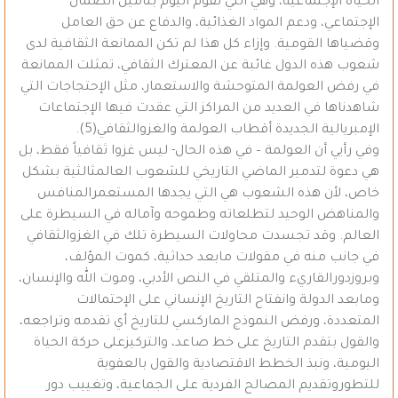
الحياة الإجتماعية، وهي التي تقوم اليوم بتأمين الضمان
الإجتماعي، ودعم المواد الغذائية، والدفاع عن حق العامل
وقضياها القومية. وإزاء كل هذا لم تكن الممانعة الثقافية لدى
شعوب هذه الدول غائبة عن المعترك الثقافي، تمثلت الممانعة
في رفض العولمة المتوحشة والاستعمار، مثل الإحتجاجات التي
شاهدناها في العديد من المراكز التي عقدت فيها الإجتماعات
الإمبريالية الجديدة أقطاب العولمة والغزوالثقافي(5).
وفي رأيي أن العولمة – في هذه الحال- ليس غزوا ثقافياً فقط، بل
هي دعوة لتدمير الماضي التاريخي للشعوب العالمثالثية بشكل
خاص، لأن هذه الشعوب هي التي يجدها المستعمرالمنافس
والمناهض الوحيد لتطلعاته وطموحه وآماله في السيطرة على
العالم. وقد تجسدت محاولات السيطرة تلك في الغزوالثقافي
في جانب منه في مقولات مابعد حداثية، كموت المؤلف،
وبروزدورالقاريء والمتلقي في النص الأدبي، وموت الله والإنسان،
ومابعد الدولة وانفتاح التاريخ الإنساني على الإحتمالات
المتعددة، ورفض النموذج الماركسي للتاريخ أي تقدمه وتراجعه،
والقول بتقدم التاريخ على خط صاعد، والتركيزعلى حركة الحياة
اليومية، ونبذ الخطط الاقتصادية والقول بالعفوية
للتطوروتقديم المصالح الفردية على الجماعية، وتغييب دور