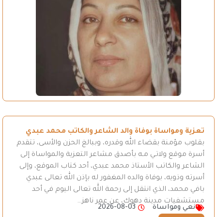
تعزية ومواساة بوفاة والد الشاعر والكاتب محمد عبدي
بقلوب مؤمنة بقضاء الله وقدره، وببالغ الحزن والأسى، تتقدم
أسرة موقع ولاتـي مـه بأصدق مشاعر التعزية والمواساة إلى
الشاعر والكاتب الأستاذ محمد عبدي، أحد كتاب الموقع، وإلى
أسرته وذويه، بوفاة والده المغفور له بإذن الله تعالى عبدي
بافي محمد، الذي انتقل إلى رحمة الله تعالى اليوم في أحد
مستشفيات مدينة دهوك، عن عمر ناهز…
نعي ومواساة
2026-08-03