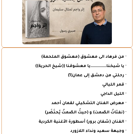
· من فرهاد الى معشوق (معشوق الملحمة)
· يا شيخنا………………يا معشوقنا ((شيخ الحرية))
· رحلتي من دمشق إلى عمان(1)
· قمر الليالي
· الليل الداجي
· معرض الفنان التشكيلي لقمان أحمد
· (نفثاتُ الصّمت) و (حيثُ الصّمتُ يُحتَضَر)
· الفنان (شفان برور) أسطورة الأغنية الكردية
· وجيهة سعيد ونداء اللازورد