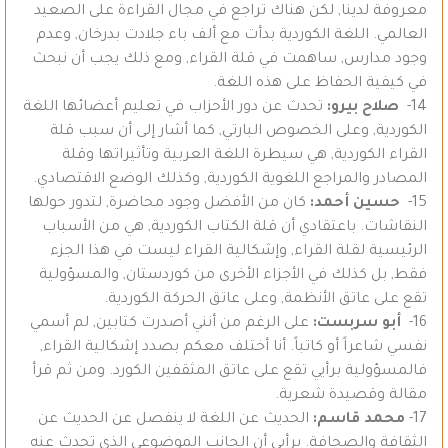
معروفة لدينا, لكن هناك تراجع في مجال القراءة على الصعيد
العالمي. اللغة الكوردية بدأت مع ألف باء جلادت بدرخان, وعدم
وجود مدارس, ساهمت في قلة القراء, ومع ذلك يجب أن نبحث
في كيفية الحفاظ على هذه اللغة.
14-
صلاح بيرو:
تحدث عن دور الأحزاب في تعليم أعضائها اللغة
الكوردية, وعلى الخصوص البارتي, كما أشار إلى أن سبب قلة
القراء الكوردية, هي سيطرة اللغة العربية وتأثيراتها وقلة
المصادر والمراجع اللغوية الكوردية, وكذلك الوضع الاقتصادي.
15-
حسين أحمد:
كان من الأفضل وجود محاضرة, لتدور حولها
النقاشات. باعتقادي أن قلة الكتاب الكوردية, هي من الأسباب
الرئيسية لقلة القراء, وإشكالية القراء ليست في هذا الجزء
فقط, بل كذلك في الأجزاء الأخرى من كوردستان, والمسؤولية
تقع على عاتق الأنظمة, وعلى عاتق الحركة الكوردية.
16-
أبو سربست:
على الرغم من أنني أصدرت كتابين, لم أسمي
نفسي شاعراً أو كاتباً. أنا أختلف معكم بصدد إشكالية القراء,
فالمسؤولية برأيي تقع على عاتق المثقفين الكورد. ومن ثم قرأ
مقالة وقصيدة شعرية.
17-
محمد قاسم:
الحديث عن اللغة لا ينفصل عن الحديث عن
الثقافة والصحافة. برأيي أن الجانب الموضوعي الذي تحدث عنه