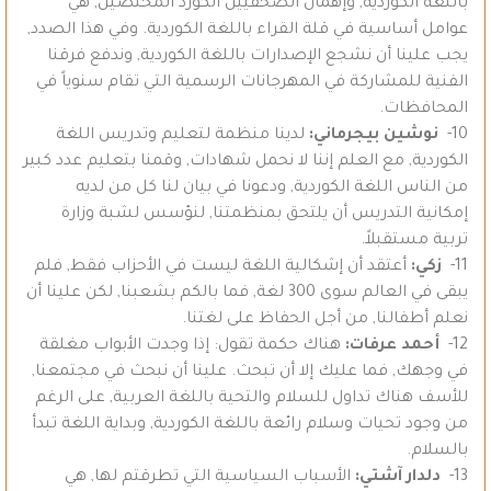
باللغة الكوردية, وإهمال الصحفيين الكورد المختصين, هي
عوامل أساسية في قلة القراء باللغة الكوردية. وفي هذا الصدد,
يجب علينا أن نشجع الإصدارات باللغة الكوردية, وندفع فرقنا
الفنية للمشاركة في المهرجانات الرسمية التي تقام سنوياً في
المحافظات.
10-
نوشين بيجرماني:
لدينا منظمة لتعليم وتدريس اللغة
الكوردية, مع العلم إننا لا نحمل شهادات, وقمنا بتعليم عدد كبير
من الناس اللغة الكوردية, ودعونا في بيان لنا كل من لديه
إمكانية التدريس أن يلتحق بمنظمتنا, لنؤسس لشبة وزارة
تربية مستقبلاً.
11-
زكي:
أعتقد أن إشكالية اللغة ليست في الأحزاب فقط, فلم
يبقى في العالم سوى 300 لغة, فما بالكم بشعبنا, لكن علينا أن
نعلم أطفالنا, من أجل الحفاظ على لغتنا.
12-
أحمد عرفات:
هناك حكمة تقول: إذا وجدت الأبواب مغلقة
في وجهك, فما عليك إلا أن تبحث. علينا أن نبحث في مجتمعنا,
للأسف هناك تداول للسلام والتحية باللغة العربية, على الرغم
من وجود تحيات وسلام رائعة باللغة الكوردية, وبداية اللغة تبدأ
بالسلام.
13-
دلدار آشتي:
الأسباب السياسية التي تطرقتم لها, هي