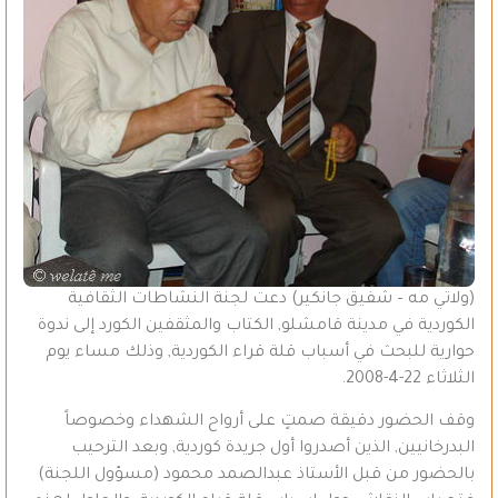
(ولاتي مه – شفيق جانكير) دعت لجنة النشاطات الثقافية
الكوردية في مدينة قامشلو, الكتاب والمثقفين الكورد إلى ندوة
حوارية للبحث في أسباب قلة قراء الكوردية, وذلك مساء يوم
الثلاثاء 22-4-2008.
وقف الحضور دقيقة صمتٍ على أرواح الشهداء وخصوصاً
البدرخانيين, الذين أصدروا أول جريدة كوردية, وبعد الترحيب
بالحضور من قبل الأستاذ عبدالصمد محمود (مسؤول اللجنة)