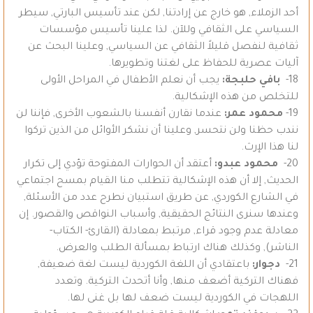
أحد الزملاء, هو خارج عن إرادتنا, لكن عند تأسيس البارتي, سيطر
السياسي على الثقافي وللآن. لذا علينا تأسيس مؤسسات
ثقافية لنفصل قليلاً الثقافي عن السياسي, وعلينا البحث عن
آليات عصرية للحفاظ على لغتنا وتطويرها.
18-
بافي حلبجة:
يجب أن نعلم الأطفال في المراحل الأولى
للتخلص من هذه الإشكالية.
19-
محمود عمر:
عندما نقارن أنفسنا بالشعوب الأخرى, فإننا لن
نندب حظنا ولن نتحسر, وعلينا أن نشكر الأوائل من الذين تركوا
لنا هذا الإرث.
20-
محمود عبدو:
أعتقد أن الحوارات المفتوحة تؤدي إلى تكرار
الحديث, إلا أن هذه الإشكالية تتطلب منا القيام بمسح اجتماعي
في الشارع الكوردي, عن طريق استبيان نطرح عدد من الأسئلة,
وعندها سنرى النتائج الحقيقية, وأسباب النواقص والقصور. إن
معادلة عدم وجود قراء, مرتبط بمعادلة (القارئ- الكتاب-
الناشر), وكذلك هناك ارتباط بمسألة الطلب والعرض.
21-
دجوار:
باعتقادي أن اللغة الكوردية ليست لغة ضعيفة,
فهناك التركية أضعف منها, وأنا أتحدث التركية. وتعدد
اللهجات في الكوردية ليست ضعف لها بل غنى لها.