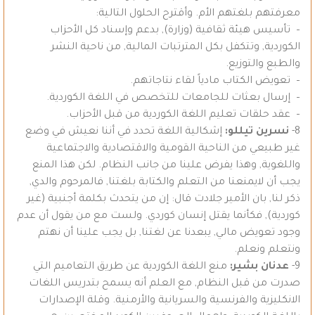
معرفتهم بلغتهم الأم. وأقترح الحلول التالية:
– تأسيس هيئة ثقافية (وزارة), بدعم وإسناد كل الأحزاب
الكوردية, وتتكفل بكل المترتبات المالية, من ناحية النشر
والطبع والتوزيع.
– تعويض الكتاب مادياً لقاء نتاجاتهم.
– إرسال بعثات للجامعات للتخصص في اللغة الكوردية.
– عقد حلقات تعليم اللغة الكوردية من قبل الأحزاب.
8-
نسرين تيللو:
إشكالية اللغة تحدد في أننا نعيش في وضع
غير طبيعي من الناحية القومية والاقتصادية والاجتماعية
واللغوية, وهذا يفرض علينا من جانب النظام. لكن هذا المنع
يجب أن لايمنعنا من التعلم والكتابة بلغتنا, فالمرحوم والدي,
ذكر لنا, بان الأمير جلادت قال: إن من يتحدث بكلمة أجنبية (غير
كوردية), فكأنما يقتل إنسان كوردي. ولست مع من يقول أن عدم
وجود تعويض مالي, يبعدنا عن لغتنا, بل يجب علينا أن نهتم
ونتعلم ونعلم.
9-
عدنان بشير:
منع اللغة الكوردية عن طريق التعاميم التي
صدرت من قبل النظام, مع العلم أنه يسمح بتدريس اللغات
الانكليزية والفرنسية والسريانية والأرمنية. وقلة الإصدارات