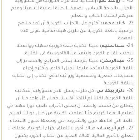
22- د.
روفند تمو:
إشكالية قلة قراء الكوردية هي مسؤولية
الأحزاب بالدرجة الأساس, لضعف الحالة المادية لشعبنا وعدم
قدرتهم لاقتناء الكتاب والتعلم.
23-
خالد محمد:
أقترح على الأحزاب الكوردية أن تعد مناهج
دراسية باللغة الكوردية عن طريق هيئة ثقافية تتولى هذه
المهمة.
24-
عبدالحليم:
علينا الكتابة بلغة كوردية سهلة وواضحة
لنجذب القراء الكورد, ونبتعد عن القاموسية في الكتابة.
25-
عبدالرحمن:
علينا بترجمة بعض المراجع والمصادر إلى
اللغة الكوردية ليعتمد عليها الجيل القادم. وأقترح إجراء
مسابقات شعرية وقصصية وروائية لدفع الكتاب إلى الكتابة
باللغة الكوردية.
26-
دلزار بيكه س:
كل طرف يحمل الآخر مسؤولية إشكالية
اللغة الكوردية, لكننا لم ننتقد أنفسنا, فعلى كل واحد منا ان
ينطلق من نفسه, واعتقد ان بعض الأحزاب تلعب دورا مهما في
تعليم اللغة الكردية, فأنا تعلمت الكردية من خلال دورات تعليم
اللغة التي اقامها حزبي والشروط التي وضعها لقبول الأعضاء.
27-
كرم اليوسف:
هناك أمور لا تتعلق بقراء الكوردية, وكذلك لا
تتعلق بالأمور المالية, هناك العديد من الكتاب الكورد يكتبون