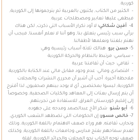
كوردية.
– الكثير من الكتاب, يكتبون بالعربية ثم يترجمونها إلى الكوردية,
فيطغى عليها تعابير ومصطلحات عربية.
4-
أفين شكاكي:
لا أود تكرار الأسباب التي ذكرت, لكن هناك
برأيي سبب رئيسي يتعلق بنا, وهو أننا لا نعلم أنفسنا, فيجب أن
نهتم بلغتنا ونعلمها لأطفالنا.
5-
حسن برو
: هنالك ثلاثة أسباب رئيسية وهي:
– سياسي: مرتبط بالنظام والحركة الكوردية
– ثقافي: حيث أن ثقافتنا عربية
– اقتصادي ومالي: عدم وجود مقابل مالي عند الكتابة بالكوردية.
ملاحظة أخيرة: أحب أن أشير أن محرري النشرات والمجلات
الكوردية, ليسوا بمختصين, أي لا يوجد بينهم صحفيون, لذا أقترح
أن يتم إرسال بعثات إلى المعاهد والكليات الصحفية, وخصوصاً
إلى إقليم كوردستان العراق, للاستفادة من تجربتهم.
6-
أبو شنو
: شكر الأخ عبدالصمد ومدحه على جهوده.
7-
خالص مسور:
إن الحكومات التي تضطهد الشعب الكوردي,
وتحارب ثقافته, هم وراء ضعف الاهتمام باللغة الكوردية, وذلك
لعدم سماحهم بفتح مدارس وجامعات باللغة الكوردية, وكذلك
ضعف توجه الكتاب نحو المجلات والجرائد الكوردية, لقلة