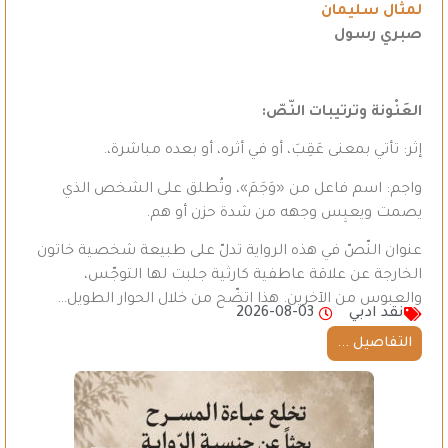
لمثال سليمان
صبري رسول
العَنْونة وترتيبات النّصّ
:
إثر: تأتي بمعنى عَقِبَ، أو في أثره، أو بعده مباشرة،.
واجم: اسم فاعل من «وَجَمَ»، وتُطلق على الشخص الذي
يصمت ويعبِس وجهه من شدة حزن أو هم.
عنوان النّصّ في هذه الرواية تدلّ على طبيعة شخصية خاتون
الخارجة عن علاقة عاطفية كارثية جلبت لها التوجّس،
والعبوس من الآخرين. هذا اتضّح من خلال الحوار الطويل…
نقد ادبي
2026-08-03
التفاصيل ...