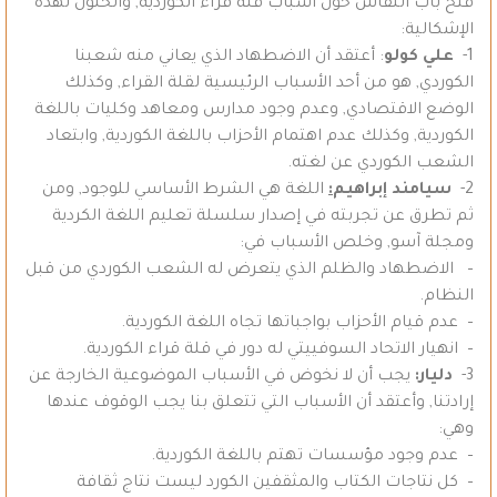
فتح باب النقاش حول اسباب قلة قراء الكوردية, والحلول لهذه
الإشكالية:
1-
علي كولو
: أعتقد أن الاضطهاد الذي يعاني منه شعبنا
الكوردي, هو من أحد الأسباب الرئيسية لقلة القراء, وكذلك
الوضع الاقتصادي, وعدم وجود مدارس ومعاهد وكليات باللغة
الكوردية, وكذلك عدم اهتمام الأحزاب باللغة الكوردية, وابتعاد
الشعب الكوردي عن لغته.
2-
سيامند إبراهيم
:
اللغة هي الشرط الأساسي للوجود, ومن
ثم تطرق عن تجربته في إصدار سلسلة تعليم اللغة الكردية
ومجلة آسو, وخلص الأسباب في:
– الاضطهاد والظلم الذي يتعرض له الشعب الكوردي من قبل
النظام.
– عدم قيام الأحزاب بواجباتها تجاه اللغة الكوردية.
– انهيار الاتحاد السوفييتي له دور في قلة قراء الكوردية.
3-
دليار:
يجب أن لا نخوض في الأسباب الموضوعية الخارجة عن
إرادتنا, وأعتقد أن الأسباب التي تتعلق بنا يجب الوقوف عندها
وهي:
– عدم وجود مؤسسات تهتم باللغة الكوردية.
– كل نتاجات الكتاب والمثقفين الكورد ليست نتاج ثقافة