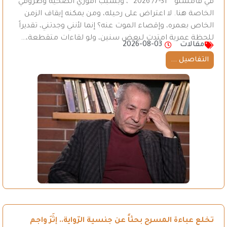
في قامشلو ” 31-7/ 2026 “، وبسبب أموري الصحية وظروفي
الخاصة هنا. لا اعتراض على رحيله، ومن يمكنه إيقاف الزمن
الخاص بعمره، وإقصاء الموت عنه؟ إنما لأنني وجدتني، تقديراً
للحظة عمرية امتدت لبعض سنين، ولو لقاءات متقطعة،…
مقالات
2026-08-03
التفاصيل ...
تخلع عباءة المسرح بحثاً عن جنسية الرّواية.. إثَرَ واجم