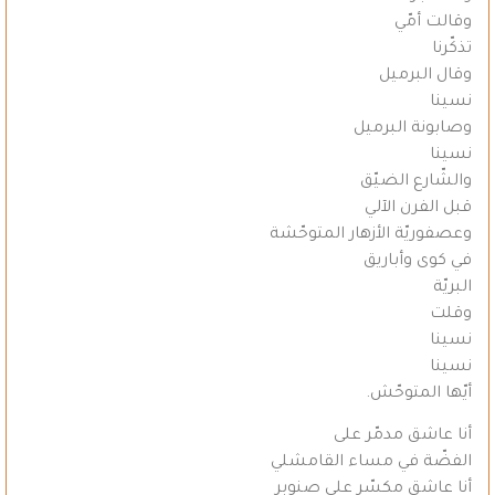
وقالت أمّي
تذكّرنا
وقال البرميل
نسينا
وصابونة البرميل
نسينا
والشّارع الضيّق
قبل الفرن الآلي
وعصفوريّة الأزهار المتوحّشة
في كوى وأباريق
البريّة
وقلت
نسينا
نسينا
أيّها المتوحّش.
أنا عاشق مدمّر على
الفضّة في مساء القامشلي
أنا عاشق مكسّر على صنوبر