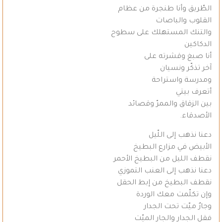
الطّريق وأنا طنجرة من عظام
القلوب والباصات
والتنك المستهلك على سطوح
الدكاكين
أنا صبغ وقشرته على
آخر تذكّر ونسيان
ومدرسة واستراحة
أتعرف بيتي
بين الزقاق والممرّ وقصائد
الأصدقاء.
دعنا نذهب إلى اللّيل
الأبيض في مزارع البطيخ
نقطف الليل من البطيخ الأحمر
دعنا نذهب إلى العنب التموزي
نقطف البطيخ من إبط الحقل
وإن تكلّمت معك الوردة
وجارٌ ميّت تحت الجدار
فقل الجدار والجار الميّت