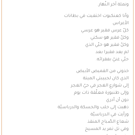
ونملة آخر النّهار.
وأنا كعنكبوت اختفيت في بطانات
الأعراس
كلّ عرس فقير هو عرسي
وكلّ فقير هو سكني
وكلّ فقير هو حبّي الذي
لم يعد فقيرا بعد
حبّي غنيّ بفقرائه.
خذوني من القميص الأبيض
الذي كان لحبيبتي الميتة
إلى شوارع الغجر في حيّ الغجر
وإلى طنبورة معلّقة ذات يوم
دون أن أدري
ذهبت إلى حلب والحسكة والدرباسيّة
ورأيت في الدرباسيّة
شعاع الصّباح المنقذ
وفي تل تمر يد المسيح