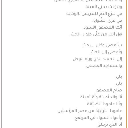
وأعطيت أمينة مثل عصفوري للنّاس
وتبرّعت بحبّي لأمينة
في تبرّع الدّم للتدريس بالوكالة
في قرى الشّوايا.
أيّها العصفور الأسود
هل أنت من غنّى طوال الحبّ.
سأمضي وكان لي حبّ
وأمضي إلى الحبّ
إلى الجسد الذي وراء الوحل
والمساجد الفصحى.
بلى
بلى
صاح العصفور
أنا والد أمينة وأمّ أمينة
وأنا عامودا الضيّقة
عامودا الترابيّة من عصر الفرنسيّين
وأعواد السواد في المرتفع
أنا الذي تزحلق