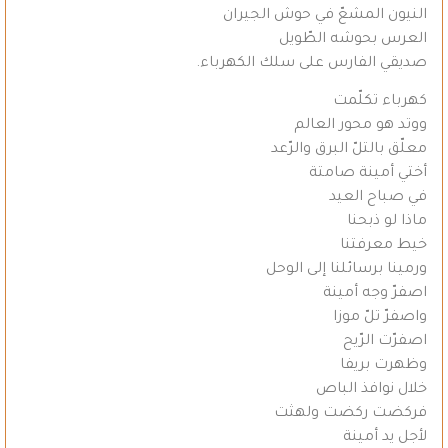
النيون المشعّ في حوش الجيران
العرس بحوشه الطّويل
صديقي الفارس على سلك الكهرباء.
كهرباء تكلّمت
ووتد هو محور العالم
معلّق بالتلّ البرق والرّعد
أختي أمينة صامتة
في صباح العيد
ماذا لو ذبحنا
خيط معرفتنا
ورمينا برسائلنا إلى الوحل
اصفرّ وجه أمينة
واصفرّ تلّ موزا
اصفرّت الرّيح
وظهرت بريفا
خلال نوافذ الباص
فركضت ركضت ولهثت
لأجل يد أمينة