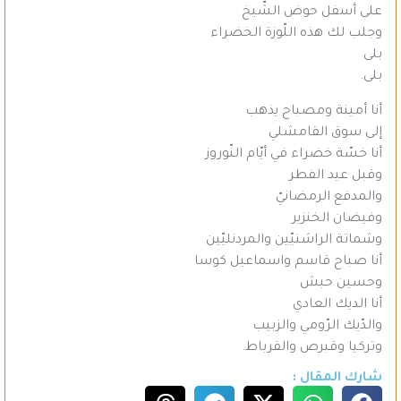
على أسفل حوض الشّيخ
وجلب لك هذه اللّوزة الخضراء
بلى
بلى.
أنا أمينة ومصباح يذهب
إلى سوق القامشلي
أنا خسّة خضراء في أيّام النّوروز
وقبل عيد الفطر
والمدفع الرمضانيّ
وفيضان الخنزير
وشماتة الراشنيّين والمردنليّين
أنا صباح قاسم واسماعيل كوسا
وحسين حبش
أنا الديك العادي
والدّيك الرّومي والزبيب
وتركيا وقبرص والقرباط.
شارك المقال :