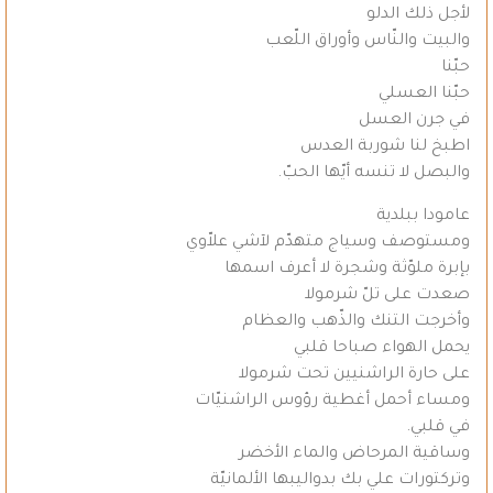
لأجل ذلك الدلو
والبيت والنّاس وأوراق اللّعب
حبّنا
حبّنا العسلي
في جرن العسل
اطبخ لنا شوربة العدس
والبصل لا تنسه أيّها الحبّ.
عامودا ببلدية
ومستوصف وسياج متهدّم لآشي علاّوي
بإبرة ملوّثة وشجرة لا أعرف اسمها
صعدت على تلّ شرمولا
وأخرجت التنك والذّهب والعظام
يحمل الهواء صباحا قلبي
على حارة الراشنيين تحت شرمولا
ومساء أحمل أغطية رؤوس الراشنيّات
في قلبي.
وساقية المرحاض والماء الأخضر
وتركتورات علي بك بدواليبها الألمانيّة