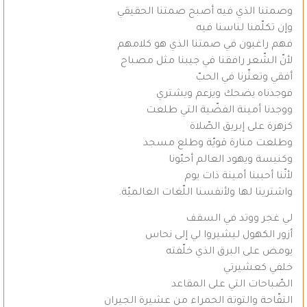
وصمتنا الذي فيه أصبح صمتنا الحقيقي
وإن تكلّمنا لناسنا فيه
فهم راغبون في صمتنا الذي هو كلامهم
لأنّ الشّعر رافقنا في جيبنا مثل مصباح
أفقي وتعثّرنا في الحبّ
فوجدناه يضحك ويزعم ويشتري
ووجدنا أمينة الفضّية التي طلعت
كزهرة على إبريق الصّلاة
وطلعت منارة قويّة وطلع مسجد
وكنيسة ويهود العالم أحبّونا
لأنّنا أحببنا أمينة ذات يوم
واشترينا لها ولأنفسنا اللّغات العالميّة.
لي غجر ووتد في السقف
أزور الكهول ليشيروا لي إلى نحاس
يومض على البرق الذي خلّفته
خلفي كعشيرتي
الصّباحات التي على المقاعد
التفّاحة والتوتة الحمراء من عشيرة الجيران