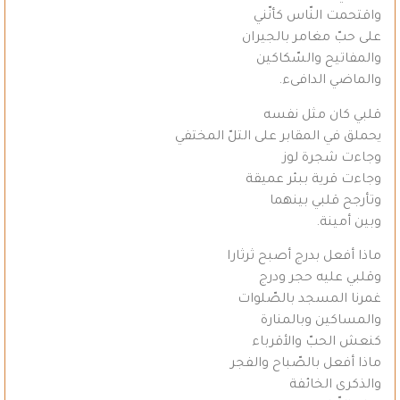
واقتحمت النّاس كأنّني
على حبّ مغامر بالجيران
والمفاتيح والسّكاكين
والماضي الدافىء.
قلبي كان مثل نفسه
يحملق في المقابر على التلّ المختفي
وجاءت شجرة لوز
وجاءت قرية ببئر عميقة
وتأرجح قلبي بينهما
وبين أمينة.
ماذا أفعل بدرج أصبح ثرثارا
وقلبي عليه حجر ودرج
غمرنا المسجد بالصّلوات
والمساكين وبالمنارة
كنعش الحبّ والأقرباء
ماذا أفعل بالصّباح والفجر
والذكرى الخائفة