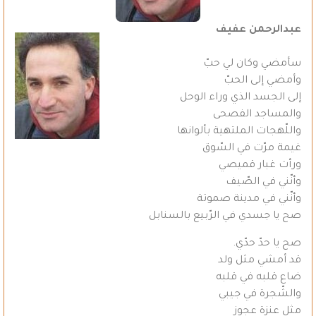
عبدالرحمن عفيف
سأمضي وكان لي حبّ
وأمضي إلى الحبّ
إلى الجسد الذي وراء الوحل
والمساجد الفصحى
واللّهجات الملتهية بألوانها
غيمة مرّت في السّوق
ورأت غبار قميصي
وأنّني في الصّيف
وأنّني في مدينة صموتة
صح يا جسدي في الرّبيع بالسنابل
صح يا حدّ حدّي.
قد أمشي مثل ولد
ضاع قلبه في قلبه
والشّجرة في جيبي
مثل عنزة عجوز