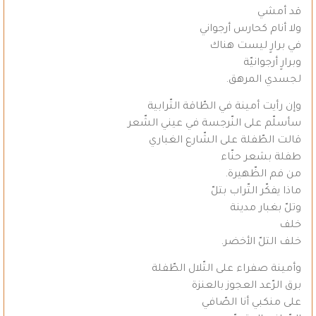
قد أمشي
ولا أنام كحارس أرجواني
في برارٍ ليست هناك
وبرارٍ أرجوانيّة
لجسدي المرهق.
وإن رأيت أمينة في الطّاقة التّرابية
سأسلّم على النّرجسة في عيني الشّعر
قالت الطّفلة على الشّارع الغباري
طفلة بشعر حنّاء
من فم الظّهيرة.
ماذا يفكّر التّراب بتلّ
وتلّ بغبار مدينة
خلف
خلف التلّ الأخضر.
وأمينة صفراء على التّلال الطّفلة
برق الرّعد العجوز بالعنزة
على منكبي أنا الصّافي