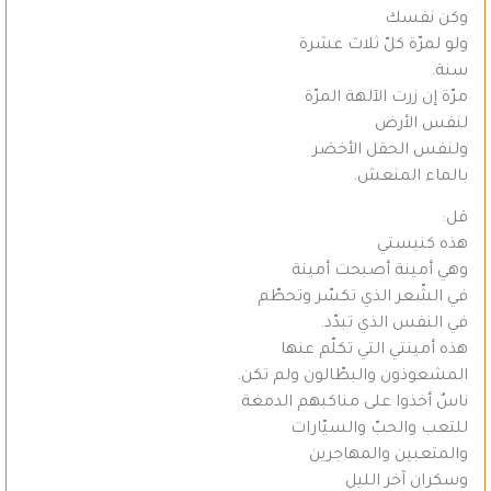
وكن نفسك
ولو لمرّة كلّ ثلاث عشرة
سنة.
مرّة إن زرت الآلهة المرّة
لنفس الأرض
ولنفس الحقل الأخضر
بالماء المنعش.
قل:
هذه كنيستي
وهي أمينة أصبحت أمينة
في الشّعر الذي تكسّر وتحطّم
في النفس الذي تبدّد.
هذه أمينتي التي تكلّم عنها
المشعوذون والبطّالون ولم تكن.
ناسٌ أخذوا على مناكبهم الدمغة
للتعب والحبّ والسيّارات
والمتعبين والمهاجرين
وسكران آخر الليل