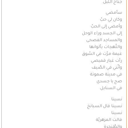
جناح اللّيل.
سأمضي
وكان لي حبّ
وأمضي إلى الحبّ
إلى الجسد وراء الوحل
والمساجد الفصحى
واللّهجات بألوانها
غيمة مرّت في السّوق
رأت غبار قميصي
وأنّني في الصّيف
في مدينة صموتة
صح يا جسدي
في السنابل.
نسينا
نسينا قال السبانخ
نسينا
قالت المزهريّة
والطّنجرة