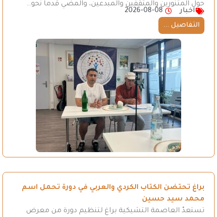
حول المتنورين والمثقفين والمبدعين، والمضي قدماً نحو…
اخبار
2026-08-08
التفاصيل ...
براغ تحتضن الكتاب الكردي والعربي في دورة تحمل اسم
محمد سيد حسين
تستعدّ العاصمة التشيكية براغ لتنظيم دورة من معرض