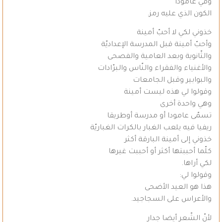
وفي عامودا
الكون الذي عليه رمز.
خذوني لكي لا أحبّ أمينة
وأحبّ أمينة قبل المدرسة الإعداديّة
والثّانوية وبعد العامية والفصحى
والأغنياء والفقراء والنّاس والبرّادات
والبوابير وقبل الجامعات
وقولوا لي هذه ليست أمينة
وهي واحدة أخرى
تسمّى عامودا أو مدرسة أوطريقا
ريفيا فيه يلعب الغبار بالكرات الغباريّة
خذوني إلى أمينة البارقة أكثر
كلّما أحببتها أكثر أو أحببت غيرها
لكي أراها.
وقولوا لي:
هذا هو العيد الأضحى
والأعراس على السجاجيد.
لأنّ الشّعر أيضا جدار