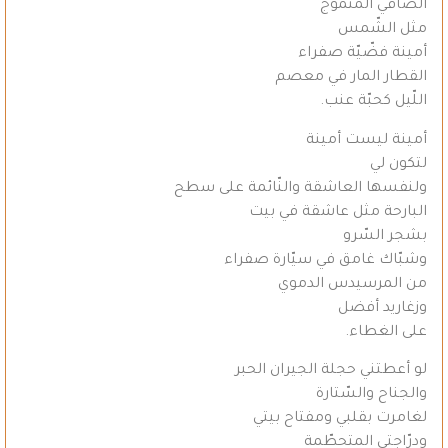
الصّافي المتموّج
مثل الشّمس
أمينة فضّيّة صفراء
القطار المار في معصم
اللّيل كحبّة عنب.
أمينة ليست أمينة
لتكون لي
ولنفسها العاشقة والنّائمة على سطح
البارحة مثل عاشقة في بيت
بشجر السّرو
وشبّاك غامق في سيّارة صفراء
من المرسيدس الدموي
وزغاريد أفضل
على الغطاء.
لو أعطتني حجلة الجيران الحبر
والجناح والسّتارة
لغامرت بقلبي ومفتاح بيتي
ودرّاجتي المتحطّمة