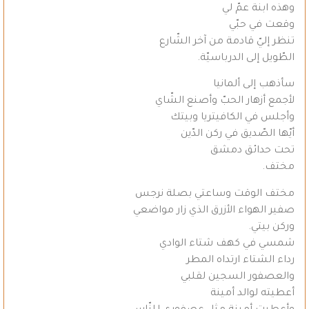
وهذه ابنة عمّ لي
وقعت في حبّي
تنظر إليّ قادمة من آخر الشّارع
الطّويل إلى الدرباسيّة.
سأذهب إلى ألمانيا
لأجمع أزهار الحبّ وأصنع الشّاي
وأجلس في الكافيتريا وبيتك
أيّها الصّديق في ركن الدّين
تحت حدائق دمشق
مختف.
مختف الوقت وساعتي بصلة نرجس
صفير الهواء الأزرق الذي زار مواضعي
وركن بيتي.
شمسي في كهف شتاء الوادي
رداء الشتاء ارتداه المطر
والعصفور السجين لقلبي
أعطيته لوالد أمينة