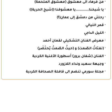
· من فرهاد الى معشوق (معشوق الملحمة)
· يا شيخنا………………يا معشوقنا ((شيخ الحرية))
· رحلتي من دمشق إلى عمان(1)
· قمر الليالي
· الليل الداجي
· معرض الفنان التشكيلي لقمان أحمد
· (نفثاتُ الصّمت) و (حيثُ الصّمتُ يُحتَضَر)
· الفنان (شفان برور) أسطورة الأغنية الكردية
· وجيهة سعيد ونداء اللازورد
· مجلة سورمي تنضم الى قافلة الصحافة الكردية