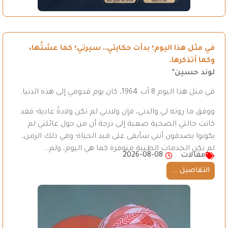
في مثل هذا اليوم؛ بدأت حكايتي.. سيرتي؛ كما عشتُها،
وكما أتذكرها.
لوند حسين*
في مثل هذا اليوم 8 آب 1964، كان يوم قدومي إلى هذه الدنيا.
ووفق ما روته لي والدتي، فإن ولادتي لم تكن ولادةً عادية؛ فقد
كانت حالتي الصحية صعبة إلى درجة أن من حول عائلتي لم
يكونوا يصدقون أنني سأبقى على قيد الحياة؛ وفي ذلك الزمن،
لم تكن الخدمات الطبية متوفرة كما هي اليوم، ولم…
مقالات
2026-08-08
التفاصيل ...