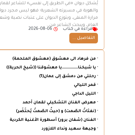
يُشكل ديوان «في الطريق إلى نفسي» للشاعر لقمان 
والهوية في مسيرته الشعرية؛ فهو ليس مجرد ديوان
مرارة المنفى، ويتوزع الديوان على عتبات نصية وش
العام، ويبحث الشاعر من…
قراءة في كتاب
2026-08-06
التفاصيل ...
· من فرهاد الى معشوق (معشوق الملحمة)
· يا شيخنا………………يا معشوقنا ((شيخ الحرية))
· رحلتي من دمشق إلى عمان(1)
· قمر الليالي
· الليل الداجي
· معرض الفنان التشكيلي لقمان أحمد
· (نفثاتُ الصّمت) و (حيثُ الصّمتُ يُحتَضَر)
· الفنان (شفان برور) أسطورة الأغنية الكردية
· وجيهة سعيد ونداء اللازورد