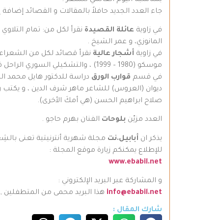
جاء العدد الجديد حافلاً بالمقالات و القصائد إضافة إ
في زاوية
عائلة القصيدة
نقرأ لكل من: تمام التلاوي
المانوزي، و عمر الشيخ .
في زاوية
أشجار عالية
نقرأ قصائد لكل من الشعراء: ا
موسكو (1980 – 1999) ، والتشكيلي السوري الراحل فاتح المدرس.
في قسم
قوارب الورق
دراسة للدكتور هايل محمد ال
ديوان (العروس) للشاعر ماهر شرف الدين ، و يكتب ر
صلاح ابراهيم الحسن (هي أمكَ الأخرى).
العدد مزيّن
بلوحات
الفنان بهرم حاجو .
يذكر ان
أبابيل.نت
مجلة شهرية أنترنيتية تعنى بالشِ
للإطلاع يمكنكم زيارة موقع المجلة :
www.ebabil.net
و المشاركة عبر البريد الإلكتروني :
info@ebabil.net
هذا البريد محمى من المتطفلين ,
شارك المقال :