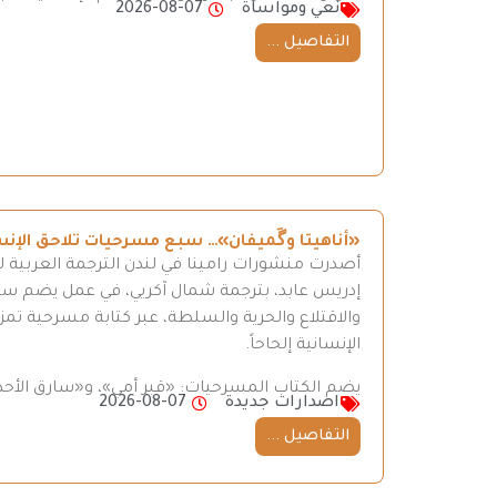
نعي ومواساة
2026-08-07
التفاصيل ...
«أناهيتا وگَميفان»… سبع مسرحيات تلاحق الإن
أصدرت منشورات رامينا في لندن الترجمة العربية ل
إدريس عابد، بترجمة شمال آكريي، في عمل يضم سبع 
والاقتلاع والحرية والسلطة، عبر كتابة مسرحية تمزج
الإنسانية إلحاحاً.
يضم الكتاب المسرحيات: «قبر أمي»، و«سارق الأحذ
اصدارات جديدة
2026-08-07
التفاصيل ...