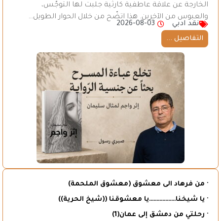
الخارجة عن علاقة عاطفية كارثية جلبت لها التوجّس،
والعبوس من الآخرين. هذا اتضّح من خلال الحوار الطويل…
نقد ادبي
2026-08-03
التفاصيل ...
· من فرهاد الى معشوق (معشوق الملحمة)
· يا شيخنا………………يا معشوقنا ((شيخ الحرية))
· رحلتي من دمشق إلى عمان(1)