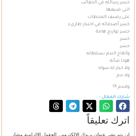
خسر رسائله في الحقائب
التي ضيعها
على رصيف المحطات
خسر أصدقائه في اختبار طارىء
خسر تواريخ هامة
خسر
خسر
وأطاح الندم بسلطانه
هوذا شأنه
ولا خيار له سواه
ولا ندم
ولاندم !!؟
شارك المقال :
اترك تعليقاً
لن يتم نشر عنوان بريدك الإلكتروني.
الحقول الإلزامية مشار