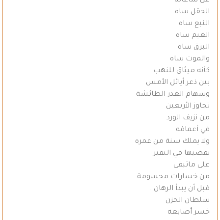
عن ساعاته
الحقل ساه
النبع ساه
الغيم ساه
البرق ساه
والموت ساه
كأنه ميثاق للنهب
بين ذعر أيائل الأمس
وسهام الغدر الطائشة
تجاوز الأربعين
من نزيف الورد
في أعماقه
ولا يملك سنة من عمره
يقضيها في النفير
على ماتبقى
من خسارات محسومة
قبل أن يبدأ الرهان .
سلطان الحزن
خسر أصابعه