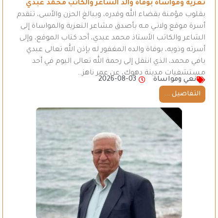
تعزية ومواساة بوفاة والد الشاعر والكاتب محمد عبدي
بقلوب مؤمنة بقضاء الله وقدره، وببالغ الحزن والأسى، تتقدم
أسرة موقع ولاتـي مـه بأصدق مشاعر التعزية والمواساة إلى
الشاعر والكاتب الأستاذ محمد عبدي، أحد كتاب الموقع، وإلى
أسرته وذويه، بوفاة والده المغفور له بإذن الله تعالى عبدي
بافي محمد، الذي انتقل إلى رحمة الله تعالى اليوم في أحد
مستشفيات مدينة دهوك، عن عمر ناهز…
نعي ومواساة
2026-08-03
التفاصيل ...