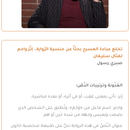
تخلع عباءة المسرح بحثاً عن جنسية الرّواية.. إثَرَ واجم
لمثال سليمان
صبري رسول
العَنْونة وترتيبات النّصّ
:
إثر: تأتي بمعنى عَقِبَ، أو في أثره، أو بعده مباشرة،.
واجم: اسم فاعل من «وَجَمَ»، وتُطلق على الشخص الذي
يصمت ويعبِس وجهه من شدة حزن أو هم.
عنوان النّصّ في هذه الرواية تدلّ على طبيعة شخصية خاتون