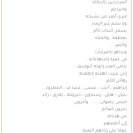
المدججين بالحكايا
والبراعم
لايرى أبعد من نشيجه
ولا يشم غير الرماد
يشمل النبات كأم
بعطفه ، والمياه
والثمر …..
ويجاهر بالمرارات
في غمرة إشتهاءاته :
ندامى الغدر إخوته كيوسف
إنثى عبرت لهفته كطعنة
رهائن الألم :
إبراهيم ، أديب ، عيسى ، عسا ف ، المطرود ،
بنيان ، هايل ، رستناوي ، حيروقة ، طارق ، رائد
قيس ،رضوان، ……….وآخرون
يجرون العالم
من هذيانه
إلى أحلامهم
خوفا على رئاتهم النقية