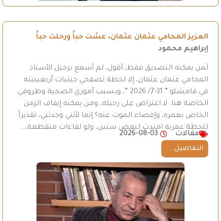
العزيز المحامي عثمان عثمان، عشت حباً ورحلت حباً
إبراهيم محمود
لَمن يمكنه التصديق فقط، أقول، لم أسمع برحيل الأستاذ
المحامي عثمان عثمان، إلا لحظة تصفحي حيثيات أربعينيته
في قامشلو ” 31-7/ 2026 “، وبسبب أموري الصحية وظروفي
الخاصة هنا. لا اعتراض على رحيله، ومن يمكنه إيقاف الزمن
الخاص بعمره، وإقصاء الموت عنه؟ إنما لأنني وجدتني، تقديراً
للحظة عمرية امتدت لبعض سنين، ولو لقاءات متقطعة،…
مقالات
2026-08-03
التفاصيل ...