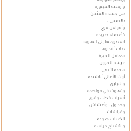
يرتطم بغواياته
وأزمنته المبتورة
من جسده المثخن
بالضحى ،
وأقواس قزح
كأعضاء طريدة
استدرجتها إلى الهاوية
ذئاب أقدارها
معاقل الحيرة
عرشه الحرون
مجده الأبهى
آوت الأعالي أناشيده
والبراري
وتهاوت في مواجعه
أسراب قطا ، وقرى
وجداول ، وأعشاش
وفراشات
الضباب حدوده
والأشباح حراسه