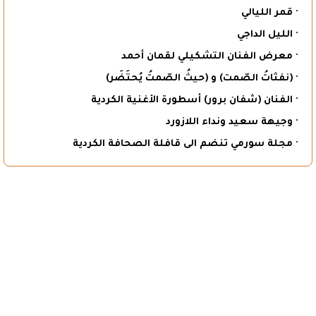
· قمر الليالي
· الليل الداجي
· معرض الفنان التشكيلي لقمان أحمد
· (نفثاتُ الصّمت) و (حيثُ الصّمتُ يُحتَضَر)
· الفنان (شفان برور) أسطورة الأغنية الكردية
· وجيهة سعيد ونداء اللازورد
· مجلة سورمي تنضم الى قافلة الصحافة الكردية