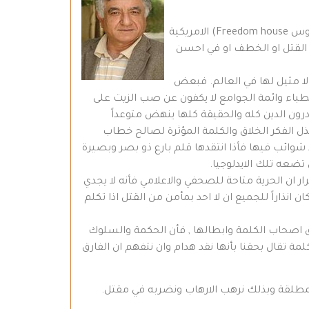
بقي العراق الدولة الاخطر في مجال العمل الصحفي والاعلامي هذا ما يؤكده مرصد الحريات الصحفية, ومنظمة (فريدوم هاوس Freedom house) الامريكية
لى القتل او الخطف او في احسن
ي لا مثيل لها في العالم. فبعض
خطباء وائمة الجوامع لا يكفون عن صب الزيت على
رون الدين كله والحقيقة كلها ينهض متوعداً
ل الفكر الخلاق والكلمة المؤثرة لصالح خطاب
ا شوائب فيها فأذا انتقدها قلم بارع ذو بصر وبصيرة
 تضعه تلك الايدلوجيا.
ر ان الحرية متاحة للصحفي والاعلامي فأنه لا يجدي
 انذاراً للجميع ان لا احد بمأمن من القتل اذا تكلم
حق اصحاب الكلمة وابطالها , فأن الحكمة والسلوك
 تقال بحقنا بأنها نقد هدام وان نتفهم ان الفارق
المطلقة وبذلك نرهب الارهاب ونضربه في مقتل.