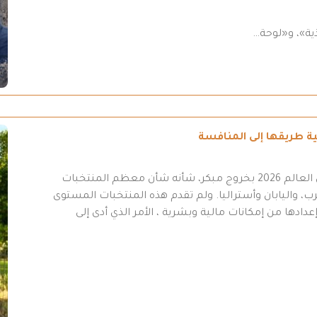
ية»، و«لوحة…
انتهت مشاركة المنتخب العراقي في نهائيات كأس العالم 2026 بخروج مبكر، شأنه شأن معظم المنتخبات
ب، واليابان وأستراليا. ولم تقدم هذه المنتخبات المستوى
عدادها من إمكانات مالية وبشرية ، الأمر الذي أدى إلى