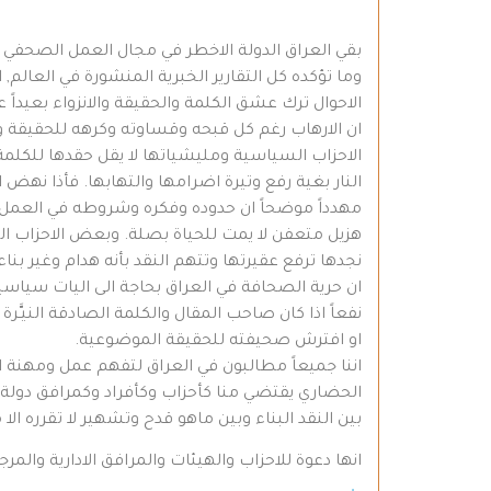
وما تؤكده كل التقارير الخبرية المنشورة في العالم
الاحوال ترك عشق الكلمة والحقيقة والانزواء بعيداً 
ان الارهاب رغم كل قبحه وقساوته وكرهه للحقيقة وللاق
الاحزاب السياسية ومليشياتها لا يقل حقدها للكلمة
النار بغية رفع وتيرة اضرامها والتهابها. فأذا نهض
مهدداً موضحاً ان حدوده وفكره وشروطه في العمل و
هزيل متعفن لا يمت للحياة بصلة. وبعض الاحزاب السيا
نجدها ترفع عقيرتها وتتهم النقد بأنه هدام وغير بنا
ان حرية الصحافة في العراق بحاجة الى اليات سياسية
نفعاً اذا كان صاحب المقال والكلمة الصادقة النيـَّر
او افترش صحيفته للحقيقة الموضوعية.
اننا جميعاً مطالبون في العراق لتفهم عمل ومهنة ا
الحضاري يقتضي منا كأحزاب وكأفراد وكمرافق دولة ان
بين النقد البناء وبين ماهو قدح وتشهير لا تقرره ا
انها دعوة للاحزاب والهيئات والمرافق الادارية وا