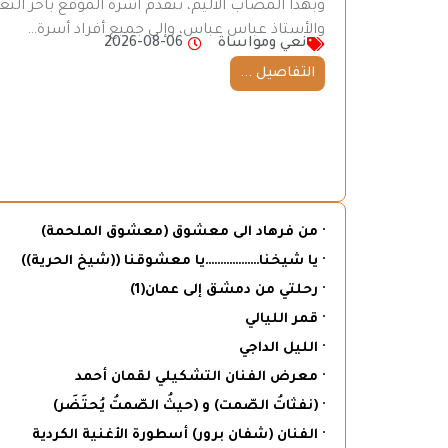
وبهذا المصاب الأليم، تتقدم أسرة الموقع بأحر ال
والأستاذ عباس عباس، وإلى جميع أفراد أسرة…
نعي ومواساة
2026-08-06
التفاصيل ...
· من فرهاد الى معشوق (معشوق الملحمة)
· يا شيخنا………………يا معشوقنا ((شيخ الحرية))
· رحلتي من دمشق إلى عمان(1)
· قمر الليالي
· الليل الداجي
· معرض الفنان التشكيلي لقمان أحمد
· (نفثاتُ الصّمت) و (حيثُ الصّمتُ يُحتَضَر)
· الفنان (شفان برور) أسطورة الأغنية الكردية