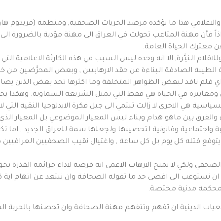
, اذاً فأن مهنة المتاعب تحولت في العراق الى مهنة مؤدية بالضرورة ا
عن معترك الحياة العامة.
لام النيـَّرة, الا انه وحده ليس السبب في هذه الكارثة الاعلامية الت
 الطيبة الصادقة البناءة عن حقد الارهابيين , وبعض المحرَّضين من 
 اي قلم ناقد لبعض الظواهر المتخلفة وما اكثرها تجد بعض الذين يصاد
معاييره في الحياة هي فقط التي تمثل الشريعة السماوية. وهكذا يخذ
سية هي الاخرى لا زالت تنتمي الى جيل فكرة الايدلوجيا النقية التي ل
ء والفرق بين ماهو هدام وبناء ليس المعيار الموضوعي بل المعيار الذي
 واجتماعية وقانونية لتحصينها ولجعلها سمة للعراق الجديد , اما تكرا
ة يتوقع قتله كل يوم بل كل ساعة , واغتيال نقيب الصحفيين العراقيين كان
لصحفي ولكي لا نمنح الارهاب الاعمى اية فرصة لاداء جرائمه القذرة ب
 نستوعب الى اقصى حد ما تقوله الصحافة وان نبتعد عن اتهام اية كلمة
لا محكمة مدنية مختصة.
لمرجعيات الدينية ان تفهم وتتفهم مهنة الصحافة وان تحصنها بالحرية 