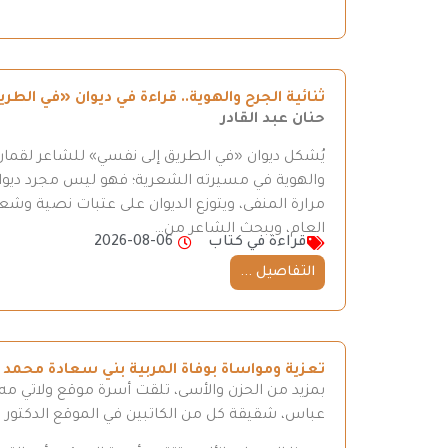
ثنائية الجرح والهوية.. قراءة في ديوان «في ال
حنان عبد القادر
يُشكل ديوان «في الطريق إلى نفسي» للشاعر لقمان 
والهوية في مسيرته الشعرية؛ فهو ليس مجرد ديوان
مرارة المنفى، ويتوزع الديوان على عتبات نصية وش
العام، ويبحث الشاعر من…
قراءة في كتاب
2026-08-06
التفاصيل ...
تعزية ومواساة بوفاة المربية بني سعادة محمد
بمزيد من الحزن والأسى، تلقت أسرة موقع ولاتي مه ن
عباس، شقيقة كل من الكاتبين في الموقع الدكتور