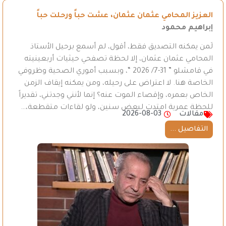
العزيز المحامي عثمان عثمان، عشت حباً ورحلت حباً
إبراهيم محمود
لَمن يمكنه التصديق فقط، أقول، لم أسمع برحيل الأستاذ
المحامي عثمان عثمان، إلا لحظة تصفحي حيثيات أربعينيته
في قامشلو ” 31-7/ 2026 “، وبسبب أموري الصحية وظروفي
الخاصة هنا. لا اعتراض على رحيله، ومن يمكنه إيقاف الزمن
الخاص بعمره، وإقصاء الموت عنه؟ إنما لأنني وجدتني، تقديراً
للحظة عمرية امتدت لبعض سنين، ولو لقاءات متقطعة،…
مقالات
2026-08-03
التفاصيل ...