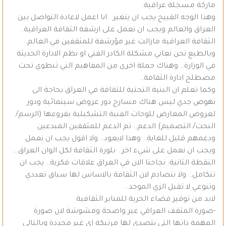
ماركة مسجلة عراقية.
وهذا الوجه القبيح يجب ان يتغير.. انا اعمل لاعادة التواصل بين
العراق والعالم ويجب ان نعمل على ارشفة الثقافة العراقية..
الثقافة العراقية مازالت غير مؤرشفة للمثقفين في العالم..
وبالطبع نحن نعاني مشكلة الكادر الفني او نظم الادارة الحديثة
في الوزارة.. وهناك جملة اخرى من المفاهيم التي تنطوي تحت
مصطلح ادارة الثقافة..
وكما تعلم ان البنية التحتية للثقافة في العراق بحاجة الى
نهوض جدي ليس هناك مسارح دور عروض سينمائية ودور
لعروض المعارض للوحات الفنية التشكيلية بفروعها (الرسم/
النحت/ التصميم) الدعم.. ثم الدعم للمثقفين المبدعين
ودعمهم قليل للغاية.. وهذا لايعود.. ولا اقول يجب ان نعمل
ويجب ان نعمل على شيء اخر.. بلورة الثقافة لكل الوان العراق…
النقطة الثانية: نجاحنا الان في العراق علاقات فكرية.. يجب ان
تتكامل.. ولا نتصادم لان الثقافة بالاساس لها سياق تعددي
وتنوعي لا تقبل الزي الموحد..
لابد من توفير فضاء الحرية للمنابر الثقافية
-صورة المثقف العراقي غير واضحة ومشوشة لان صورة
المهمة ذاتها التي يتصدى لها مرتبكة اي غير محددة وبالتالي