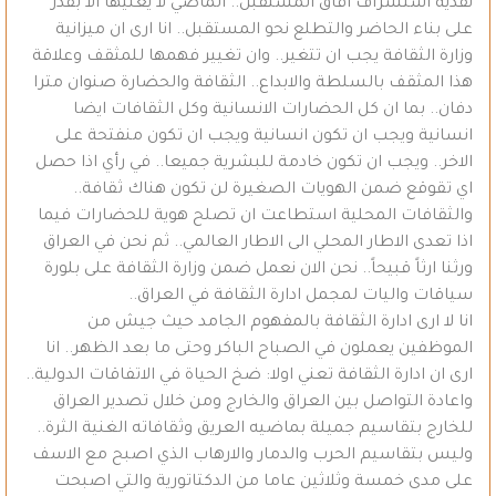
نقدية استشراف افاق المستقبل.. الماضي لا يعنيها الا بقدر
على بناء الحاضر والتطلع نحو المستقبل.. انا ارى ان ميزانية
وزارة الثقافة يجب ان تتغير.. وان تغيير فهمها للمثقف وعلاقة
هذا المثقف بالسلطة والابداع.. الثقافة والحضارة صنوان مترا
دفان.. بما ان كل الحضارات الانسانية وكل الثقافات ايضا
انسانية ويجب ان تكون انسانية ويجب ان تكون منفتحة على
الاخر.. ويجب ان تكون خادمة للبشرية جميعا.. في رأي اذا حصل
اي تقوقع ضمن الهويات الصغيرة لن تكون هناك ثقافة..
والثقافات المحلية استطاعت ان تصلح هوية للحضارات فيما
اذا تعدى الاطار المحلي الى الاطار العالمي.. ثم نحن في العراق
ورثنا ارثاً قبيحاً.. نحن الان نعمل ضمن وزارة الثقافة على بلورة
سياقات واليات لمجمل ادارة الثقافة في العراق..
انا لا ارى ادارة الثقافة بالمفهوم الجامد حيث جيش من
الموظفين يعملون في الصباح الباكر وحتى ما بعد الظهر.. انا
ارى ان ادارة الثقافة تعني اولا: ضخ الحياة في الاتفاقات الدولية..
واعادة التواصل بين العراق والخارج ومن خلال تصدير العراق
للخارج بتقاسيم جميلة بماضيه العريق وثقافاته الغنية الثرة..
وليس بتقاسيم الحرب والدمار والارهاب الذي اصبح مع الاسف
على مدى خمسة وثلاثين عاما من الدكتاتورية والتي اصبحت