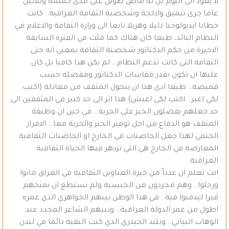
لا يعود الى اليوم بل له ماض طويل على مدى خمسة وثلاثين
عاما جرى تنميق وادلجة وشخصنة الثقافة العراقية.. كانت
خطابا ايديولوجيا ذليلا وهزيلا تابعا الى وزارة الثقافة والاعلام في
النظام البائد، طبعا كان هناك كما قلت في الفترة السابقة
الاخيرة من حكم الدكتاتور شخصنة الثقافة بمعنى انه حتى
الثقافة التي كانت تدعم النظام… لم يكن هذا كافيا بل كان
عليها ان تكون بقدر مقاسات الدكتاتور ومفصله حسب
قميصه.. طبعا ادى هذا ان يتحول المثقف من معادلة (اكتب
لكي اغير.. اكتب لكي اعيش) هذا اثر الى حد كبير في المثقفين الى
حد جعلهم يفضلون الخبز على الحرية… في حين ان وظيفة
المثقف هو الدفاع من اجل توفير الخبز والحرية معا… الافراز
الحتمي لهذا جعل الحاضنات في الخارج او الحاضنات الثقافية
المعارضة في الخارج هي التي تزدهر فيها الحياة الثقافية
العراقية..
انت تعلم ان عدداً من خيرة العناوين الثقافية في العراق ماتوا
ورحلوا.. وهم مجردون من الجنسية ولم نستطع ان نمنحهم
قبرا ليدفنوا فيه.. في هذا الوطن بينهم الجواهري الذي عمره
اطول من عمر الدولة العراقية.. وبينهم الشاعر المجدد عبد
الوهاب البياتي.. وبلند الحيدري الذي كنت التقيه دائما في لندن