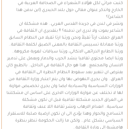
كتبت مراثي لكل هؤلاء الشعراء في الصحافة العربية في
الخارج واتذكر عنوان مقالي حول بلند الحيدري (اين ندفن هذا
الشاعر)؟
ونشر في لندن في جريدة القدس العربي.. هذه مشكلة ان
الشاعر يموت ولا تدري اين تدفنه؟ !! بتقديري ان الثقافة في
العراق حملت ارثاً ثقيلاً ونحن ورثنا ارثا ثقيلا من النظام السابق
ورثنا معادلة تسييس الثقافة بالمعنى الضيق لكلمة الثقافة..
ورثنا الطابع الذرائعي الاتكالي، ورثنا سياقات لغوية مكروهة..
ورثنا ايضا محتوى ثقافيا ينشد الحرب والدمار ويعمل على تدمير
الانسان والمجتمع.. هذا هو حال الثقافة في الداخل.. بالطبع كان
يفترض ان تتغير بعد سقوط النظام النظرة الى الثقافة في
العراق.. وان يجري النهوض بها وان يتم اعتبار وزارة الثقافة من
الوزارات السياسية والسيادية ايضا وان يجري تخصيص موازنة
لها لا تختلف عن موازنة الوزارات الاخرى على اساس ان مشكلتنا
في العراق الجديد مشكلة ثقافية قبل ان تكون مشكلة
سياسية.. انعدام الارهاب ونشر ثقافة اللا عنف وثقافة
التسامح والحوار وهذا يؤدي الى ان تكون ارضية صلبة للاستقرار
السياسي بشكل عام… ولكن ما زالت الحكومة تنظر بنظرة
هامشية الى وزارة الثقافة..