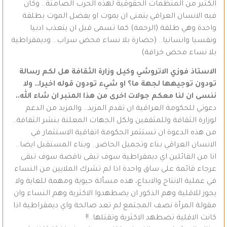
الكثير من المنظمات الحقوقية لهذه الحرب الصامتة.. وكان
فيه الانسان العراقي يتمنى ان يموت او يفضل الموت بطلقة
واحدة وهي طلقة (الرحمة) كما تسمى قبل ان يتعذب ادبيا
ونفسيا وانسانيا.. (حضارة بلا نساء محض سراب.. وديمقراطية
بلا نساء محض خرافة)
الاستاذ فوزي الاتروشي وكيل وزارة الثقافة هل لكم رسالة
تودون توجيهها لجهة ما؟ او شيء تودون قوله اخيرا… ولا
ننسى ان لنا معكم جولات اخرى من هذا المنبر ان شاء الله..
دعوتي للحكومة العراقية ان تقدم المزيد.. والمزيد من الدعم
لوزارة الثقافة وللمثقفين ولكل الجهات المعلنة بنشر الثقافة..
من هذه الدعوة ان تستثمر الحكومة اتفاقية الاستثمار في
الانسان العراقي بناء وتجميل الحاضر.. وبناء المستقبل ايضا..
انا من القائلين اي ديمقراطية سوف تبقى ناقصة سوف تبقى
عرجاء قائمة على ساق واحدة اذا لم تشرك الملايين من النساء
في عملية الانتاج والابداع، هذه مسألة حيوية ومهمة للغاية ولا
يجوز للاقلية وهم الذكور ان يضطهدوا الاكثرية وهم النساء وان
مقولة المرأة نصف المجتمع لم تعد صالحة واي ديمقراطية اذا
كانت الاقلية تضطهد الاكثرية وتقتلها..!!