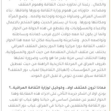
والكمال… رغبنا ان نحاوره حديث الثقافة وهموم المثقف
وفضاءه.. حاورناه عن هموم وزارة الثقافة ودورها وافاقها.. بناء
الانسان العراقي ومداواة جروحه واوجاعه والامه… وضع المرأة
ومكانتها ودورها.. وددنا ان يستمر الحديث وهو المتخم بالاعمال
والاعباء والمسؤوليات ولا يتقطع في هذه الجولة من الحوار
وانما ان يكون لنا معه جولات اخرى فرحب كعادته وبساطته
وتواضعه الجم.. وشاعريته وانسيانيته فكان لنا معه هذا الحوار:
-تلعب الثقافة دورا مركزيا وهذا الدور يجعل المثقف العراقي
يختلف عن مثقف البلدان المتقدمة من حيث الدور والمسؤولية،
وهذا الاختلاف ليس مزية بقدر ما هو واجب وضرورة تمليها
ظروف العراق في المرحلة التاريخية الراهنة من حيث تعطيل
الكثير من المؤسسات (الهياكل الثقافية) لغياب دور المثقف!!
الثقافة سياق تعددي تنوعي لا تقبل الزي الموحد
فماذا ترون كمثقف اولا.. وكوكيل لوزارة الثقافة العراقية..؟
بودي اولا ان اشكر جريدة التآخي على اجراء هذه المقابلة وهذا
الحوار لنعبر عن مفصل اساسي في حياتنا وهو غياب او تغيب
دور الثقافة والمثقفين في حياتنا في العراق، غياب دور المثقف