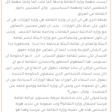
ليست مهمة وزارة الثقافة وحدها كما قلت انفا وانما مهمة كل
المثقفين ايضا ومهمة السياسيين.. وكل المعنيين بامور
الثقافة في العراق…
نقطة اخرى هي اني ارى ان وزارة الثقافة هي وزارة الوزارات هي ان
تكون على صلة بكل الوزارات.. يجب ان نكون معنيين بالتعاون
مع وزارة الداخلية لنشر الثقافات وخاصة ثقافة اللاعنف.. ويجب
ان نكون متعاونين ومتضامنين مع وزارة البيئة لنشر ثقافة
البيئة ولتعلم ان ثقافة البيئة متخلفة جدا لدينا.. ومتطورة جدا
في البلدان الاوربية ويجب ايضا ان نتعاون مع وزارة حقوق
الانسان لكي ننشر لثقافة حقوق الانسان.. اذن.. ادعو الحكومة ان
تستوعب هذا المفهوم المتطور والحضاري للثقافة ادعو اي
سياسي عراقي ان يتخذ موقف ديغول في اجتماع في باريس حين
كان يحدد اسماء الاشخاص الذين يشغلون الحكومة الجديدة..
ديغول حدد اسماء كل الوزراء بما فيها الوزارات السيادية دون ان
يلقى اي صعوبة حين وصل الى وزارة الثقافة ووضع قلمه على
المنضدة… وقال: دعوني!!
وساعدوني لكي نجد شخصية عريقة بمستوى عراقة ثقافة
فرنسا لاشغال وزارة الثقافة!! وجد صعوبة في تحديد هوية
الشخص هذه هي حقيبة وزارة الثقافة في فرنسا وهذا هو