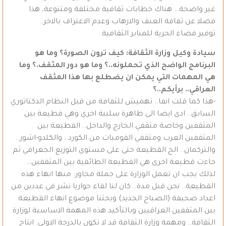
غير واضحة… هناك خطابات ثقافية مختلفة ومتنوعة، هذا
فضلا عن ثقافة العنف والارهاب وعدم الاعتراف بالاخر..
توفير فضاء الحرية للمنابر الثقافية.
سيادة وكيل وزارة الثقافة: كيف ترون الصورة؟ وما هو
البرنامج الواضح الذي تحملونه..؟ وما هو دور المثقف.؟ وما
هي المهمات التي يمكن ان يضطلع بها هذا المثقف
العراقي.. برأيكم..؟
-هذا كما قلت انفا.. تهميش للثقافة من قبل النظام الدكتاتوري
السابق.. ادى ايضا الى ظاهرة سلبية اخرى وهي قطيعة بين
المثقفين وخاصة مثقفي الخارج والداخل.. القطيعة بين
المثقفين العرب ومثقفي القوميات من الكورد.. والكلدو-اشور..
والتركمان.. الخ القطيعة حتى على مستوى التوزيع الجغرافي ثم
جاءت قطيعة اخرى هي القطيعة الطائفية بين المثقفين…
لذلك يجب ان تعمل الوزارة على جملة محاور: منها انهاء هذه
القطيعة.. نحن قبل مدة.. كان لنا لقاء حواريا نشر في عددين من
اعداد صحيفة (الصباح الجديد) وبحثنا موضوع انهاء القطيعة
بين المثقفين العراقيين وبالتأكيد هذه المهمة الاساسية لوزارة
الثقافة.. ومهمة وزارة الثقافة قد لا تكون بالدرجة الاولى: انتاج