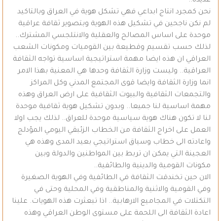
عديدة..
نحن كمجرد انتاج ابداعي فهي تشكل هوية في العراق وبالتاكيد
لم نكن ناجحين في تشكيل هذه الهوية وبتصوير ثقافة عراقية
موحدة على اساس المصالح والعقلية والانتلجسي المشترك..
لذلك حسب تقسيم وقطيعة بين القوميات ومكونات الشعب
العراقي ان هذه ايضا مهمة استراتيجية اساسية تواجه الثقافة
العراقية.. وليست وزارة الثقافة وحدها هي المعنية بهذا الامر
انما وزارة الثقافة وايضا قوى المجتمع المدني وكل المراكز
والتجمعات الثقافية والبيوت الثقافية على ارض العراق وهذه
مهمة اساسية لنا جميعا.. وبدون تشكيل هوية ثقافية موحدة
لنا لا تكون هناك هوية سياسية موحدة للعراق.. لذلك يجب اولا
العمل على اخراج الثقافة من الخطاب الزئبقي اليومي المؤدلج
واعادته الى خطاب وسياق استراتيجي بعيد المدى وهذه هي
العجينة التي يمكن ان تربط بين المواطنين والدولة وبين
مكونات القومية والدينية والطائفية..
الان حين تخندقت الثقافة في الطائفية وفي الهوية الصغيرة
وفي القومية والاثنية والمناطقية وفي المحلية وحتى في
التكتلات في المجاميع الارهابية.. اذا تبعثرت هذه الهويات. علينا
اعادة الثقافة الى اللحمة على مستوى الوطن العراقي وهذه