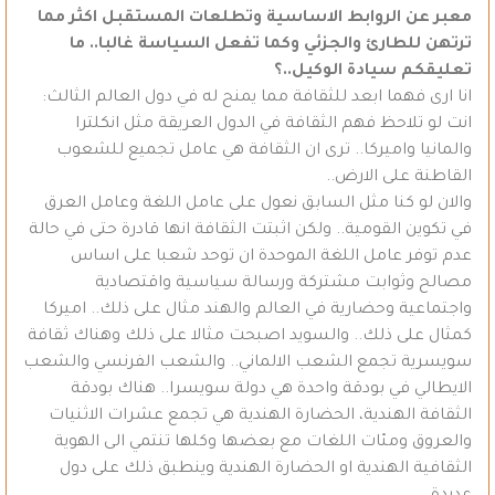
معبر عن الروابط الاساسية وتطلعات المستقبل اكثر مما
ترتهن للطارئ والجزئي وكما تفعل السياسة غالبا.. ما
تعليقكم سيادة الوكيل..؟
انا ارى فهما ابعد للثقافة مما يمنح له في دول العالم الثالث:
انت لو تلاحظ فهم الثقافة في الدول العريقة مثل انكلترا
والمانيا واميركا.. ترى ان الثقافة هي عامل تجميع للشعوب
القاطنة على الارض..
والان لو كنا مثل السابق نعول على عامل اللغة وعامل العرق
في تكوين القومية.. ولكن اثبتت الثقافة انها قادرة حتى في حالة
عدم توفر عامل اللغة الموحدة ان توحد شعبا على اساس
مصالح وثوابت مشتركة ورسالة سياسية واقتصادية
واجتماعية وحضارية في العالم والهند مثال على ذلك.. اميركا
كمثال على ذلك.. والسويد اصبحت مثالا على ذلك وهناك ثقافة
سويسرية تجمع الشعب الالماني.. والشعب الفرنسي والشعب
الايطالي في بودقة واحدة هي دولة سويسرا.. هناك بودقة
الثقافة الهندية، الحضارة الهندية هي تجمع عشرات الاثنيات
والعروق ومئات اللغات مع بعضها وكلها تنتمي الى الهوية
الثقافية الهندية او الحضارة الهندية وينطبق ذلك على دول