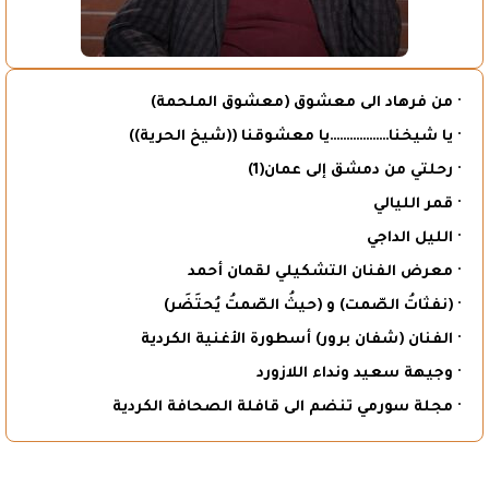
· من فرهاد الى معشوق (معشوق الملحمة)
· يا شيخنا………………يا معشوقنا ((شيخ الحرية))
· رحلتي من دمشق إلى عمان(1)
· قمر الليالي
· الليل الداجي
· معرض الفنان التشكيلي لقمان أحمد
· (نفثاتُ الصّمت) و (حيثُ الصّمتُ يُحتَضَر)
· الفنان (شفان برور) أسطورة الأغنية الكردية
· وجيهة سعيد ونداء اللازورد
· مجلة سورمي تنضم الى قافلة الصحافة الكردية