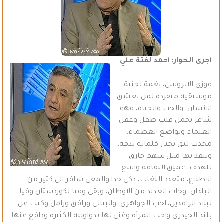
اجرى الحوار: احمد لفتة علي
فوزي الاتروشي، نغمة لحنية
موسيقية متفردة لمن يعشق
الانسان. والحب والحياة، فهو
شاعر يحمل قلب طفل وعقل
العلماء وتواضع العظماء،
محدث لبق يختار كلماته بدقة،
وينفد بها مثل سهم خارق
للهدف، عميق الثقافة واسع
الاطلاع، متعدد اللغات، ذكي جدا والمعي سافر الى كثير من
البلدان، وجاب العديد من الاوطان، وبقي وفيا لكوردستان وفيا
لبلاد الرافدين، احب الجواهري، والبياتي ورافق وزامل وكتب عن
بلند الحيدري واحب المرأة وغنى لها بدواوينه الكثيرة ودافع عنها