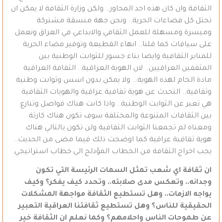
الثقافة وان كان هذه احد المحاور.. ولكن وزارة الثقافة لا يمكن ان
تحتل كل فضاءات الحرية.. ونحن جهة منسقة مشتركة
وميسرة ومسهلة للعمل الثقافي والابداعي في العراق ونعمل
على سياقات كما قلنا.. انهاء القطيعة وتوفير فضاء الحرية
للمنابر الثقافية وايضا بناء جسور للثوابت الوطنية بين
المثقفين العراقيين.. لان الهوية العراقية.. الثقافة العراقية
مادة الخام لهذه الهوية… ولا يمكن بدون اسس وثوابت وطنية
وثقافية.. التحدث عن هوية ثقافية عراقية والهويات الثقافية
هي تعبر عن الثوابت الوطنية.. واذا كانت هناك فواصل وتنازع
بين الثقافات المتنوعة والمختلفة سوف تكون هناك كارثة
ومعناه لم تجمعنا الثوابت الثقافية ولن تكون بالتالي هناك
هوية ثقافية عراقية كما اوضحت ذلك فيما مضى من الحديث..
يجب اخراج الثقافة من الخطاب المؤدلج الى خطاب استراتيجي.
ان ثقافة اي شعب تمثل السمات الرئيسة التي تكون
وجدانه.. وتعكس مدى صلابته.. وتحدد كيف يفكر؟ وكيف
يواجه الازمات.. وهل تستطيع الثقافة مواجهة المشكلات
الحقيقية للناس؟ وهل تستطيع ثقافتنا العراقية التعبير
عن طموحات الناس واحلامهم؟ وكما نعلم ان الثقافة خير