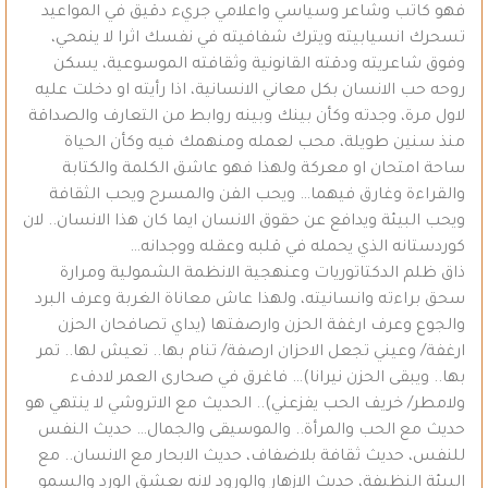
فهو كاتب وشاعر وسياسي واعلامي جريء دقيق في المواعيد
تسحرك انسيابيته ويترك شفافيته في نفسك اثرا لا ينمحي،
وفوق شاعريته ودقته القانونية وثقافته الموسوعية، يسكن
روحه حب الانسان بكل معاني الانسانية، اذا رأيته او دخلت عليه
لاول مرة، وجدته وكأن بينك وبينه روابط من التعارف والصداقة
منذ سنين طويلة، محب لعمله ومنهمك فيه وكأن الحياة
ساحة امتحان او معركة ولهذا فهو عاشق الكلمة والكتابة
والقراءة وغارق فيهما… ويحب الفن والمسرح ويحب الثقافة
ويحب البيئة ويدافع عن حقوق الانسان ايما كان هذا الانسان.. لان
كوردستانه الذي يحمله في قلبه وعقله ووجدانه…
ذاق ظلم الدكتاتوريات وعنهجية الانظمة الشمولية ومرارة
سحق براءته وانسانيته، ولهذا عاش معاناة الغربة وعرف البرد
والجوع وعرف ارغفة الحزن وارصفتها (يداي تصافحان الحزن
ارغفة/ وعيني تجعل الاحزان ارصفة/ تنام بها.. تعيش لها.. تمر
بها.. ويبقى الحزن نيرانا)… فاغرق في صحارى العمر لادفء
ولامطر/ خريف الحب يفزعني).. الحديث مع الاتروشي لا ينتهي هو
حديث مع الحب والمرأة.. والموسيقى والجمال… حديث النفس
للنفس، حديث ثقافة بلاضفاف، حديث الابحار مع الانسان.. مع
البيئة النظيفة، حديث الازهار والورود لانه يعشق الورد والسمو