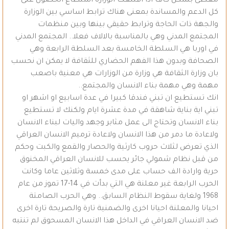
مغطى بشكل كاف اذا اقتنعت الوزارة استطاع الحصول على
كل الدعم والمساندة بمعنى هناك ترابط اساسي بين الوزارة
والجهة ذات الحاجة وترابط حقيقي بينها وبين منظمات
المجتمع المدني وهي بالمناسبة بالالاف فعلا.. المجتمع المدني
في اوربا هي السلطة الخامسة بعد السلطة الرابعة وهي
الصحافة وبدون هذا الفهم الحضاري للثقافة لا يمكن ان نحسب
بان وزارة الثقافة هي وزارة من الوزارات هي معنية باصعب
مهمة وهي مهمة بناء الانسان والمجتمع..
انك تستطيع ان تبني فندقا كبيرا في عدة اسابيع او اشهر او
تبني اية بناية شاهقة في مدة عشرة ايام ولكنك لا تستطيع
بناء الانسان وتحتاج الى عمل مثابر وجهد واليات لبناء الانسان
ولاعادة ما دمر من هذا الانسان ولاعادة ترميم الانسان العراقي
الذي تعرض لثلاث حروب كارثية والحصار والقمع والكبت وحكم
من قبل نظام شمولي جائر يحسب للانسان العراقي المخنوق
حرية وارادة الف حساب على مدى خمسة وثلاثين عاما وكانت
الحرب الرابعة غير معلنة هي التي بدأت في 14-17 تموز من عام
1968 ولغاية سقوط النظام السابق.. وهي الحرب الصامتة
احيانا والمعلنة احيانا اخرى والضمنية تارة والصريحة تارة اخرى
ضد الانسان العراقي في الداخل هذا الانسان المسحوق لم تنتبه