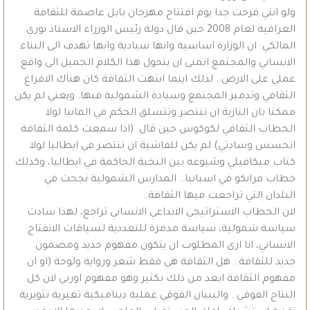
ولو انني فرحت جدا يوم افتتاح مهرجان بابل عاصمة للثقافة
العراقية لعام 2008 حين قال دولة رئيس الوزراء الاستاذ نوري
المالكي: ان الوزارة اساسية وانها سيادية وانها تهدف الى البناء
الانساني والمجتمع اتمنى ان يتحول هذا الكلام الجميل الى واقع
عملي على الارض.. لذلك اينما انتهت الثقافة كان هناك الافراغ
الثقافي وتدمير المجتمع وسيادة الشمولية فيها. ويعني لم يكن
ممكنا بان النازية ان تنتصر وتتسلق الحكم في المانيا لولا
الخطاب الثقافي لكوكوس حين قال: (اذا سمعت كلمة الثقافة
اتحسس وسادتي) لم يكن للفاشية ان تنتصر في ايطاليا لولا
كتاب ميكافيلي وشيوعه بين النخبة الحاكمة في ايطاليا، وكذلك
خطاب فرانكو في اسبانيا.. المدارس الشمولية نجحت في
البلدان التي تراجعت فيها الثقافة..
لان الخطاب الاستراتيجي الابداعي الانساني تراجع، لهذا سادت
سياسة شمولية، سياسة مدمرة للتعددية لسياقات الانفتاح
الانساني، انا ارى المطلوب ان يتكون مفهوم جديد ومضمون
جديد للثقافة.. هل الثقافة هي فقط شعر ورواية ولوحة (او ان
مفهوم الثقافة ابعد من ذلك بكثير وهو مفهوم اوربي لان كل
النتاج الفوقي.. والبنيان الفوقي عملية ديناميكية تغيرية تثويرية