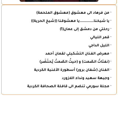
· من فرهاد الى معشوق (معشوق الملحمة)
· يا شيخنا………………يا معشوقنا ((شيخ الحرية))
· رحلتي من دمشق إلى عمان(1)
· قمر الليالي
· الليل الداجي
· معرض الفنان التشكيلي لقمان أحمد
· (نفثاتُ الصّمت) و (حيثُ الصّمتُ يُحتَضَر)
· الفنان (شفان برور) أسطورة الأغنية الكردية
· وجيهة سعيد ونداء اللازورد
· مجلة سورمي تنضم الى قافلة الصحافة الكردية