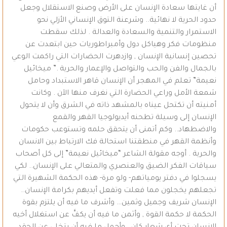
أن غايتها سعادة الإنسان على الأرض وصنع الاستقلال وجعل
حدود الحرية لا نهائية.. وشرعنة التوق الإنساني الأزلي نحو
الاستمرار والتنمية والسعادة والعدالة . لذلك سقطت
منظومات فكر وهياكل دول وأمبراطوريات حين ابتعدت عن
تحصين إنسانية الإنسان , وازدهرت الحضارات التي راكمت الوعي
بالجمال والفن والحب والتواصل والإعمار والحرية .” ميخائيل
نعيمة” تعلم في المهجر أن الإنسان قاهر الاستبداد وحامل
شمعة الأمل وراعي الحضارة التي نغرف منها الآن . وكانت
أمنيته أن تكتحل عيناه بالمشهد ذاته في الشرق وأن لا يتحول
الإنسان إلى وسيلة تطحنه أيديولوجيا القهر والقمع
والاضطهاد.. وكم أتمنى أن يتحقق حلمه وتستوعب حكومات
وأنظمة القهر في منطقتنا استحالة فك الارتباط بين الانسان
والحرية . أوجه مقولة الشاعر “ميخائيل نعيمة” إلى كل أصحاب
سياقات الفكر الضيق والعنصري والمتعالي على الإنسان.. لكي
يسجلوا في دفتر يومياتهم- ولو مرة- هذه الحكمة الشهيرة التي
تجعلهم يخجلون مما فعلت وتفعل أيديهم بكرامة الإنسان..
الإنسان شريف وجميل وثمين… وأشرف ما فيه أن يلتزم بقوة
الحكمة لا حكمة القوة , وأثمن ما فيه أن يكفَّ عن استغلال أخيه