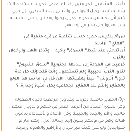
بأغلب المثقفين العراقيين وكذلك بعض العرب . كتبت مقالات
رثاء بمناسبة رحيل الجواهري والبياتي وبلند الحيدري . إن حزني
كبير لأن نخبة من شعراء العراق رحلوا وقد جردوا من الجنسية
ولم يهنؤوا حتى بقبر في وطنهم .
س8/ بلقيس حميد حسن شاعرة عراقية منفية في
“لاهاي” أرادت:
أن تنحني عند شط” السوق” باكية وتذكر الأهل والإخوان
بالترب
فرغبت في العودة إلى بلدتها الجنوبية “سوق الشيوخ”
لتزور الترب الحبيبة ولم تستطع… وأنت قلت:إنك كل مرة
تزور” أتروش” تبدأ بمقبرتها… الآن قل لي: ما سر هذا الولع
بالمقابر وأنتم بلد المقابر الجماعية بكل امتياز وجدارة..؟
ج8/ المقابر حاضنة ذكريات وعناوين مرجعية لحياة الطفولة
وهي تحتوي أجساد من أحرقنا العمر في حبهم والذوبان فيهم ,
فالجد والأم والجدة والحبيبة وكل الأحباء والأصدقاء ينامون
هناك وهم في نومهم يبثون إلينا رسالة أمل… إنهم مازالوا
متواجدين ولو على هيئة قبر مزدان بالأزاهير والهدوء وزقزقة