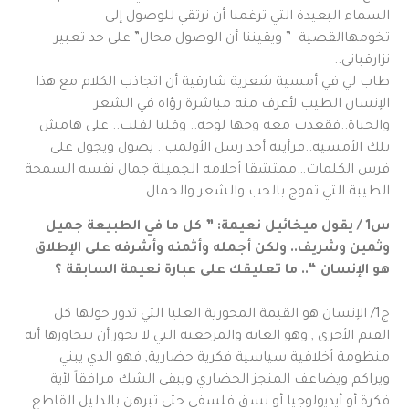
السماء البعيدة التي ترغمنا أن نرتقي للوصول إلى
تخومهاالقصية ” ويقيننا أن الوصول محال” على حد تعبير
نزارقباني..
طاب لي في أمسية شعرية شارقية أن اتجاذب الكلام مع هذا
الإنسان الطيب لأعرف منه مباشرة رؤاه في الشعر
والحياة..فقعدت معه وجها لوجه.. وقلبا لقلب.. على هامش
تلك الأمسية..فرأيته أحد رسل الأولمب.. يصول ويجول على
فرس الكلمات…ممتشقا أحلامه الجميلة جمال نفسه السمحة
الطيبة التي تموج بالحب والشعر والجمال…
س1 / يقول ميخائيل نعيمة: ” كل ما في الطبيعة جميل
وثمين وشريف.. ولكن أجمله وأثمنه وأشرفه على الإطلاق
هو الإنسان “.. ما تعليقك على عبارة نعيمة السابقة ؟
ج1/ الإنسان هو القيمة المحورية العليا التي تدور حولها كل
القيم الأخرى , وهو الغاية والمرجعية التي لا يجوز أن تتجاوزها أية
منظومة أخلاقية سياسية فكرية حضارية, فهو الذي يبني
ويراكم ويضاعف المنجز الحضاري ويبقى الشك مرافقاً لأية
فكرة أو أيديولوجيا أو نسق فلسفي حتى تبرهن بالدليل القاطع