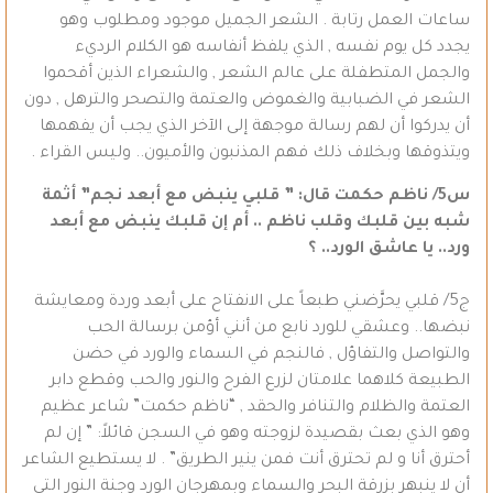
ساعات العمل رتابة . الشعر الجميل موجود ومطلوب وهو
يجدد كل يوم نفسه , الذي يلفظ أنفاسه هو الكلام الرديء
والجمل المتطفلة على عالم الشعر , والشعراء الذين أقحموا
الشعر في الضبابية والغموض والعتمة والتصحر والترهل , دون
أن يدركوا أن لهم رسالة موجهة إلى الآخر الذي يجب أن يفهمها
ويتذوقها وبخلاف ذلك فهم المذنبون والأميون.. وليس القراء .
س5/ ناظم حكمت قال: ” قلبي ينبض مع أبعد نجم” أثمة
شبه بين قلبك وقلب ناظم .. أم إن قلبك ينبض مع أبعد
ورد.. يا عاشق الورد.. ؟
ج5/ قلبي يحرَّضني طبعاً على الانفتاح على أبعد وردة ومعايشة
نبضها.. وعشقي للورد نابع من أنني أؤمن برسالة الحب
والتواصل والتفاؤل , فالنجم في السماء والورد في حضن
الطبيعة كلاهما علامتان لزرع الفرح والنور والحب وقطع دابر
العتمة والظلام والتنافر والحقد , “ناظم حكمت” شاعر عظيم
وهو الذي بعث بقصيدة لزوجته وهو في السجن قائلاً: ” إن لم
أحترق أنا و لم تحترق أنت فمن ينير الطريق” . لا يستطيع الشاعر
أن لا ينبهر بزرقة البحر والسماء وبمهرجان الورد وجنة النور التي