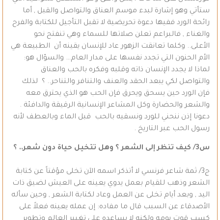
ستأتي وهو إشارة لبدء موسم العناق والتواصل والقبل , أما
رائحة الورد ففيها دعوة تحريضية لا تقبل التأجيل للكتابة والفرح
والغناء , فالبراعم تعلن صلاتها للسماء وهي تنفتح نحو
الأعلى.. وكلما تعانقت الزهور عاد للإنسان يقينه أن الطبيعة هي
الأم الحنون التي تجدد نفسها على مدار العام… والسؤال هو:
لماذا لا يجدد الإنسان ذاته وقلبه وفكره بالحب والعناق
والتواصل لكي يبعد الحقد والعنف والتنافر والتناحر.. ؟ لذلك
فإن الورد حين يسحق ويحرق فإن الحب هو الذي يحترق معه
والشعر والحضارة وكل المشاعر الإنسانية الرقيقة والدافئة .
دعونا إذن ننحني للورد ونسقيه بالحب قبل الماء وبالعطف لأنه
رسول الحب عبر التاريخ .
س3/ كيف تنظر إلى الشعر ؟ وهل تتخيل حياة دون شعر.. ؟
ج3/ ثمة شاعر فرنسي لا أتذكر اسمه الآن تخلى مؤقتاً عن كتابة
الشعر وذهب للقيام بعمل يدوي يعينه على العيش لضيق ذات
اليد , وبعد أيام تخلى عن العمل وعاد لكتابة الشعر , وحين سأله
الأصدقاء عن السبب قال ما مفاده: إن عمله يعينه فعلاً على
كسب قوت يومه ولكنه لا يساعده على تغيير العالم وتطوير