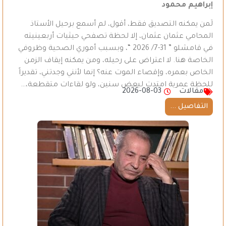
إبراهيم محمود
لَمن يمكنه التصديق فقط، أقول، لم أسمع برحيل الأستاذ
المحامي عثمان عثمان، إلا لحظة تصفحي حيثيات أربعينيته
في قامشلو ” 31-7/ 2026 “، وبسبب أموري الصحية وظروفي
الخاصة هنا. لا اعتراض على رحيله، ومن يمكنه إيقاف الزمن
الخاص بعمره، وإقصاء الموت عنه؟ إنما لأنني وجدتني، تقديراً
للحظة عمرية امتدت لبعض سنين، ولو لقاءات متقطعة،…
مقالات
2026-08-03
التفاصيل ...