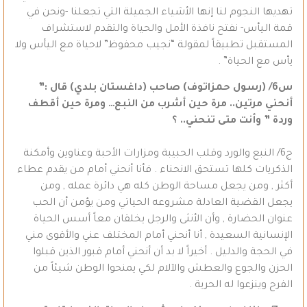
تهديها النجوم لنا إنها الأشياء الجميلة التي تجعلنا -ونحن في
قمة اليأس- نفتح نافذة الأمل والحياة والتقدم لاستشراف
المستقبل تطبيقاً لمقولة “نجيب محفوظ” لاحياة مع اليأس ولا
يأس مع الحياة” .
س6/ (رسول حمزاتوف) صاحب (داغستان بلدي) قال :”
أنحني مرتين.. مرة حين أشرب من النبع… ومرة حين أقطف
وردة ” وأنت متى تنحني.. ؟
ج6/ النبع والورد وقلب الحبيبة ومزارات الأحبة وعناوين وأمكنة
الذكريات كلها تستحق الانحناء . فأنا أنحني أمام من يقدم عطاء
أكثر , ومن يجعل مساحة الوطن كله هي دائرة عمله , ومن
يجعل القضية العادلة مشروعه الحياتي ومن يؤمن أن الحب
عنوان الحضارة , وأن الأنثى والرجل يخلقان معاً أسس الحياة
الإنسانية السعيدة , أنا أنحني أمام المختلف عني والأقوى مني
في الحجة والدليل . أخيراً لا بد أن أنحني أمام قبور الذين قبلوا
الحزن والجوع والعطش والآلام لكي يمنحوا الوطن شيئاً من
الفرح وينزعوا له الحرية .