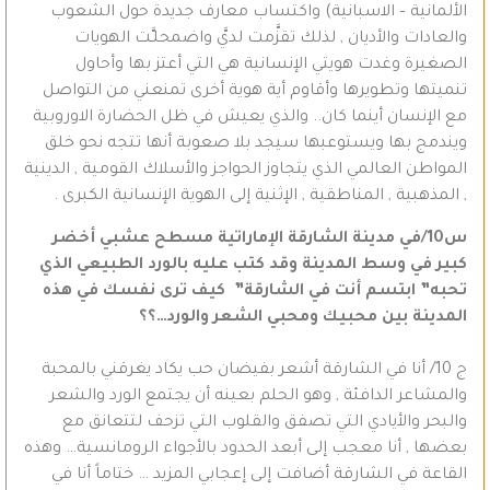
الألمانية – الاسبانية) واكتساب معارف جديدة حول الشعوب
والعادات والأديان , لذلك تقزَّمت لديَّ واضمحلـَّت الهويات
الصغيرة وغدت هويتي الإنسانية هي التي أعتز بها وأحاول
تنميتها وتطويرها وأقاوم أية هوية أخرى تمنعني من التواصل
مع الإنسان أينما كان.. والذي يعيش في ظل الحضارة الاوروبية
ويندمج بها ويستوعبها سيجد بلا صعوبة أنها تتجه نحو خلق
المواطن العالمي الذي يتجاوز الحواجز والأسلاك القومية , الدينية
, المذهبية , المناطقية , الإثنية إلى الهوية الإنسانية الكبرى .
س10/في مدينة الشارقة الإماراتية مسطح عشبي أخضر
كبير في وسط المدينة وقد كتب عليه بالورد الطبيعي الذي
تحبه” ابتسم أنت في الشارقة” كيف ترى نفسك في هذه
المدينة بين محبيك ومحبي الشعر والورد…؟؟
ج 10/ أنا في الشارقة أشعر بفيضان حب يكاد يغرقني بالمحبة
والمشاعر الدافئة , وهو الحلم بعينه أن يجتمع الورد والشعر
والبحر والأيادي التي تصفق والقلوب التي تزحف لتتعانق مع
بعضها , أنا معجب إلى أبعد الحدود بالأجواء الرومانسية… وهذه
القاعة في الشارقة أضافت إلى إعجابي المزيد … ختاماً أنا في