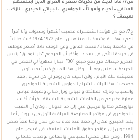
س7/ ماذا لديك من ذكريات شعراء العراق الذين ابتلعتهم
المنافي – أحياء وأمواتاً – الجواهري .. البياتي الحيدري… نازك ..
لميعة… ؟
ج7/ مع كل هؤلاء الشعـــــراء قضيت أشهراً وسنوات وأنا أقرأ
لهم بلهفـــــــة وشغف لا متناهيين . عام 1972-1974 كنت طالباً
في جامعة بغداد / قسم القانون وفي الوقت ذاته أصغر موظف
في جريدة التآخي في بغداد . وأذكر أن المرحوم “دارا توفيق” رئيس
التحرير حينذاك قرر دفع مبلغ “30” دينارا شهرياً لي للعمل في
الجريدة ساعتين يومياً…. وكان هذا المبلغ كبيراً بمستوى
معيشة تلك الأيام . ولأن البيت كان يوفر لي كل شيء , فقد
خصصت هذا الراتب لشراء الدواوين الشعرية للجواهري
والسياب ونازك الملائكة والبياتي ونزار قباني ولميعة عباس
عمارة وغيرهم من القامات الشعرية الباسقة . قرأت أغلب
دواوينهم فكانوا قريبين مني إلى حد الذوبان . وكان أن التقيت
بالجواهري في مؤتمر المعارضة العراقية الأول في بيروت , أما
بلند الحيدري فكان لي معه عدة لقاءات في لندن وكنا معاً ضمن
المدعوين إلى مؤتمر حقوق الأقليات المنعقد في قبرص عام
1994 . ومن خلال عملي السياسي والثقافي توطدت علاقاتي