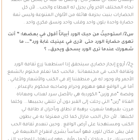
الإنسان تحت أي شعار كان , وأجمل ما فيه أن يتخلى عن الحقد
تجاه المختلف الآخر وأن يجزل له العطاء والحب… لأن كل
الحضارات بنيت بحزمة هائلة من الألوان المتنوعة وليس ثمة
حضارة واحدة بلون واحد وقلب واحد ونسق فكري واحد .
س2/ استوحيتُ من حبك الورد أبياتاً أقول في بعضها: ” أنت
تهوى حضارة الورد حتى لأرى في عينيك غابة ورد”…. ما
شعورك عندما ترى الورد يسحق ويحرق.. ؟
ج2/ أروع إنجاز حضاري سيتحقق إذا استطعنا زرع ثقافة الورد
وثقافة الحب في مجتمعاتنا , فالحب كما تعلم مختوم بالشمع
الأحمر ولا وجود له في منطقتنا إلا في الكتب والأشعار والأغاني ,
أما في الواقع فهو مهزوم وحرام وصاحبه محكوم بالإعدام ,
وقصة “مم وزين” الكوردية هي بالأصل سرد لعذاب ومعاناة
الفتاة “زين” التي رحلت إلى القبر دون أن تلتقي بحبيبها…. وكلما
مررت بقبرهما شعرت برهبة لا تطاق وبأحزان لا طاقة لي
لكبتها.. لأن حال الحب مازال كما كان معترفا به في بطون
الكتب ومستهجنا على أرض الواقع . وحين تنعدم ثقافة الحب
فلن يبقى مكان للورد فهو أساساً بشرى لانفراج الطبيعة في
كوردستان على مناخات أجمل وأنقى وهو استهلال للمواعيد التي