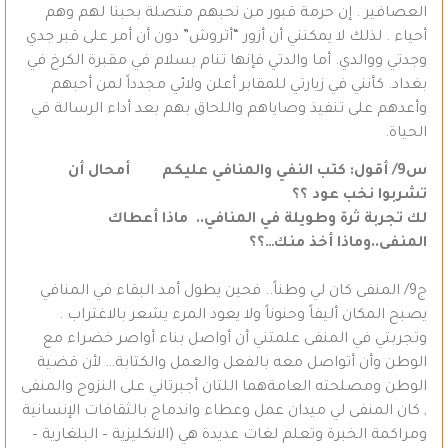
العصافير . إن حرمة قبور من نحبهم متصلة بحبنا لهم وهم
أحياء . لذلك لا يمكنني أن أزور “أتروش” دون أن أمر على قبر جدي
وجدتي ووالدي. أما والدتي فإنها تنام بسلام في مقبرة الكرخ في
بغداد. كأنني في زيارتي للمقابر أعلن ولائي مجدداً لمن أحبهم
وأعدهم على تنفيذ وصاياهم واللحاق بهم بعد أداء الرسالة في
الحياة.
س9/ أقول: كتب النفي والمنافي عليكم أمحال أن
تشربوا نخب عود ؟؟
لك تجربة ثرة وطويلة في المنافي.. ماذا أعطاك
المنفى..وماذا أخذ منك…؟؟
ج9/ المنفى كان لي وطناً.. فحين يطول أمد البقاء في المنافي
يصبح المكان أليفاً وحنوناً ولا يعود المرء يشعر بالاغتراب .
وتجربتي في المنفى علمتني أن أواصل بناء أواصر خضراء مع
الوطن وأن أتواصل معه بالفعل والعمل والكتابة… لأن قضية
الوطن ومصلحته العامةهما اللتان أجبرتاني على النزوح والمنفى
, كان المنفى لي ميدان عمل وعطاء واندماج بالثقافات الإنسانية
ومراكمة الخبرة وتعلم لغات عديدة هي (الانكليزية – البلغارية –