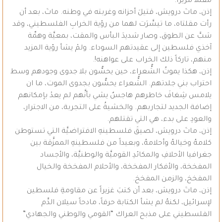
مقتلاً مريراً.
إذن، ماتَ درويش، قتيلَ أحزانه وغربته في وطنه. ماتَ، بعد أن
رأت مقلتاه، ما تيسَّرَت لهما من رؤية الخرابِ الفلسطيني، وقد
شبَّ عن الطوق، وصار شديدَ البأس والمقت، بمعيَّة وهمِّة
آخذي فلسطين إلى عقيدتهم السوداء. ولمْ يشأ رؤية المزيد
منهم، تاركاً ذلك الخراب على عواهنه!.
إذن، هكذا يموتُ الشُّعراء، حين يحسُّون بلا جدوى وجودهم وسط
احتراب بني جلدتهم. الشُّعراء يحسُّون بجدوى الموت، ما ان
يلامس شِغافَ خاطرهم هاجسٌ يشي بأنَّهم لم يعدْ بإمكانهم
إضافة الجديد لتجاربهم. والخشيةُ على التجربة، من الاجترار،
والعودِ على بدء، هي التي تقتلهم.
إذن، ماتَ درويش، لصيقَ فلسطينهِ الافتراضيَّة التي تستوطن
كلامهُ وخيالهُ وأحلامهُ، وبعيداً من فلسطينهِ الممزَّقة بين
جغرافيا الأحلافِ والمكائدِ القوميَّة والوطنيَّة، والأجساد
المفخخة، والأفكار المفخخة، والأحلام المفخخة والخيال
المفخخ، والزمن المفخخ.
إذن، ماتَ درويش، بعد أن كتبَ غزيراً عن مقاومةِ فلسطين
لإسرائيل، لكنهُ لم يشأ الكتابة حرفاً، مادحاً سيلان الدِّم
الفلسطيني على مذبح العراك “القومي والوطني والجهادي”