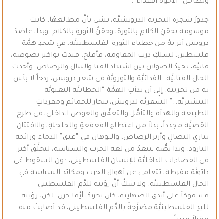
وتطاحن “الأخوة الأعداء”.
جذورُ شجرة التجربة الدرويشيَّة، تشي بأنَّ مطالعهُا، كانت
موسومة بحقنِ الكلامِ بالثورة، وحقنُ الثورةِ بالكلام. وبذا، عاضدَ
درويش أترابهُ من خطباء الثورة الفلسطينيَّة، في شحذِ همَّة
فلسطين، لسلكِ درب المقاومة، فأفلح. فبدت بواكير نصوصه،
قانيَّة، تجيدُ الصولان بين اشتداد القنا والنبال والرصاص. وأخذت
الحال القتاليَّة ـ الفدائيَّة والثورويَّة في شعر درويش، ردحاً لا بأس
به من تجربته. إلى أن بدأتِ الهمَّة “الخطابيَّة التعبويَّة
التبشيريَّة…” الشِّعريَّة لدرويش، تنحاز للحمائم ومفرداتِ
الطبيعة والهدأة والتأمُّل والتعمُّق والغوص الداخلي، في طرح
القضيَّة مجدداً، بدلاً من امتطاءِ القعقعةِ والجلجلةِ، والافتتان
ببارقِ النصالِ وأزيز الرصاص، والتوهان في “عبق” الدماء ورائحة
البارود. وبدا نصُّه يبتعدُ من لغة الحرب والسياسة، ليحلَّقَ أكثر
في الفضاءات الداخليَّة للإنسان الفلسطيني، دون السقوط في
ذاتويَّة مفرطة، تتعامى عن أهوال الحرب ومكائد السياسة في
الحال الفلسطينيَّة. ولا شكَّ أنَّ رؤيته للدَّمِ الفلسطيني
مسفوكاً على أيدي الصهاينة، كان يحزنهُ، أيَّما حزن. لكن، رؤيته
لليدِ الفلسطينيَّة مضرَّجةً بالدِّم الفلسطيني، قد أصابتْ منه