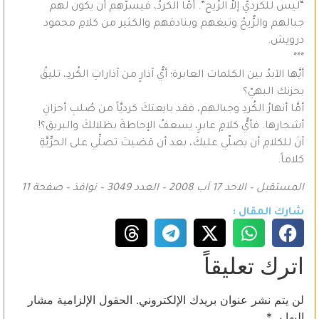
“ليس للكرديّ إلاَّ الرِّيح”. أمَّا الكردُ، فيسرُّهم أن يكون لهم
جبالهم والرُّيحُ وتبغهم وبنادقهم والكثير من كلامِ محمود
درويش.
***
أيَّها الآبدُ بين الكلمات العابرة؛ أيُّ آذارٍ من آذاراتِ الكُردِ، تليقُ
بحزنك البهيّ؟
أمَّا أنهارُ الكُردِ وجبالهم، فقد بايعتكَ كرديَّاً من صُلبِ أحزانِ
أشجارها. فأيُّ كلامٍ عابرٍ، يسعفُ الإحاطةَ بظلالكَ والبريق؟!
آنَ للكلامِ أن يصلّي عليكَ، بعد أن قضيتَ تصلِّي على الحرِّيَّةِ
كلاماً.
المستقبل – الاحد 17 آب 2008 – العدد 3049 – نوافذ – صفحة 11
شارك المقال :
اترك تعليقاً
لن يتم نشر عنوان بريدك الإلكتروني.
الحقول الإلزامية مشار
إليها بـ
*