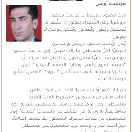
هوشنك أوسي
ماتَ محمود درويش!. لا، لم يمتْ محمود
درويش!. وهل الشُّعراء يموتون؟!. الشُّعراءُ،
يُعتقلونَ ويٌنفونَ ويُغتالونَ ويُقتلونَ، ولكن، لا
يموتون.
يُقال: إنَّ قلبَ محمود درويش توَّقف عن
النبضّ!. لكنَّ فلسطين، ما زالت تنبضّ!. إذن، لم يمتْ محمود
درويش بعدُ. لكنَّ القُدس تقول: إنَّه اغتيل، مُذ صارت غزَّة
“خمينيَّة الهوى والميل، وصارت الضفَّة، “أميركيَّة” الرؤى
والكيل!. وشريانه الأبهر، الممتدُّ من “البروة” لـ”القدس”، يُرجِّح
فرضيَّة اغتياله.
شريانهُ الأبهر، أوشك على الانفجار، من فرطِ الطعنِ
الفلسطيني في فلسطين. ومن فرطِ العبث العربيّ
بفلسطين، ومن فرط عشق درويش لفلسطين. شريانه، لَهوَ
شاهدٌ يعتدُّ به وبرأيهِ، في الكشف عن ملابساتِ “اغتياله”. إذن،
فلسطين، منْ اغتالتْ شاعرها المسكون بها عشقاً. اغتالتهُ،
حين أدمته اغتراباً، وسط حربِ فلسطين على فلسطين،