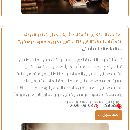
بمناسبة الذكرى الثامنة عشرة لرحيل شاعر البروة:
التجلّيات النّقديّة في كتاب “في ذكرى محمود درويش”
سائدة عائد البشيتي
تتبوأ التجربة النقدية لدى الباحث والأكاديمي الفلسطيني
فراس حج محمد موقعاً متميزاً ضمن المشهد الأدبي
الفلسطيني والعربي المعاصر؛ إذ تنطلق قراءاته من بنية
معرفية متخصصة نال عبرها درجة الماجستير في الأدب
الفلسطيني الحديث من جامعة النجاح الوطنية عام 1999،
واستمرت بالنمو عبر منجز كتابي غزير يتجاوز الأربعين مؤلفاً
تتوزع بين الشعر والنقد والسرد…
مقالات
2026-08-08
التفاصيل ...