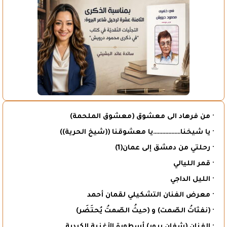
· من فرهاد الى معشوق (معشوق الملحمة)
· يا شيخنا………………يا معشوقنا ((شيخ الحرية))
· رحلتي من دمشق إلى عمان(1)
· قمر الليالي
· الليل الداجي
· معرض الفنان التشكيلي لقمان أحمد
· (نفثاتُ الصّمت) و (حيثُ الصّمتُ يُحتَضَر)
· الفنان (شفان برور) أسطورة الأغنية الكردية