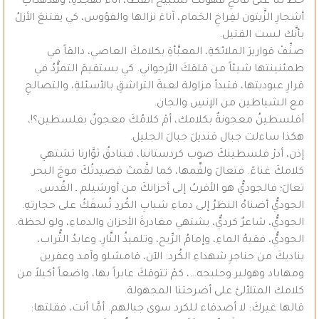
خطَّ لنا على فائحِ قهوتكَ تسبيح القطا، آناء تهجِّدهِ، وهدهداتِ
أشجارِ الزَّيتون لفِراخِ الحَمام، آناءَ نزالها والفؤوس، كي يقتنعَ الأزلُ
بأنَّك لست القتيل.
صنِّفْ قواريرَ الملائكةِ، المعبَّأةِ بكلامكَ العاصي، دالقاً في
طمئنينتها شيئاً من قلقكَ الأرجواني. كي يستقيمَ التمرُّدُ في
قرارِ عبوديتها، فتبدأ مزاولة لعبةَ التراشقِ بالأسئلةِ، والتصالحِ
مع الشياطين من الإنسِ والجان.
أفلسطينُ معجونةٌ بكلامك، أمْ كلامُكَ معجونٌ بفلسطين؟!،
هكذا ساءلت جبال قنديلَ جبالَ الجليل.
إذن، أدرْ فلسطينكَ صوب كردستاننا، فبنادقُ ثوَّارنا تشتهي
كلامكَ غناءً. فتعالَ ولقِّمها، كما لقَّمتَ قصيدتُكَ موجَ البحر.
تعالَ؛ فالجوديُّ هو الأقربُ إلى أحزانكَ من أورشيلم ـ القُدس.
الجوديُّ أضناهُ النظرُ إلى دماءِ شبابِ الكُردِ تُسفَكُ على حجارتهِ.
الجوديُّ، شاعرٌ كرديٌّ، يشتهي مغادرةَ الأحزان والدماءِ، ولو لحظة.
الجوديُّ، فقيهُ الماءِ، وإمامُ الرِّيح، وتلميذُ النَّارِ، وعابدُ التُّراب،
يناديكَ من حناجرِ شهداءِ الكُرد: الآن، قامشلو وآمد وعفرين
ومهاباد وهولير وحلبجه…، كمْ تتوقكَ عابراً بها، واضعاً أكيلاً من
كلامك المتلألئ على أضرحتنا المجهولة.
قالها غيركَ: لا أصدقاء للكرد سوى جبالهم. أمَّا أنت، فقلتها: