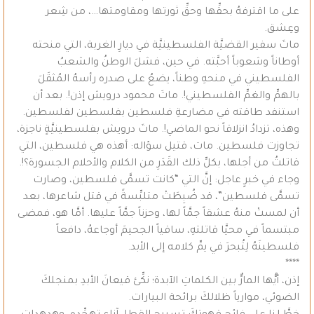
على ما اقترفهُ بحقِّها وحقِّ ثورتها ومقاومتها…، من شِعر
وعِشق.
ماتَ سفير القضيَّة الفلسطينيَّة في ديارِ الغربة، التي منحته
أوطاناً وشعوباً أحبَّته. في حين، فشلَ الوطنُ والشعبُ
الفلسطيني في منحهِ وطناً، يضعُ على صدره رأسهُ المُثقَلَ
بالهمِّ والغمِّ الفلسطيني!. ماتَ محمود درويش إذن!. بعد أن
استنفد طاقته في مضارعةِ فلسطين بفلسطين لفلسطين.
وهذه، تزدادُ انزلاقاً نحو الماضي!. ماتَ درويش بفلسطينيَّةٍ ناجزة،
تجاوزت فلسطين. مات، قتيل سؤاله: أهذه هي فلسطين، التي
قاتلتُ من أجلها، بكلِّ ذلك القَدَرِ من الكلام والأحلام الجسورة؟!.
وجاء في خبرٍ عاجل: إنَّ التي “كانت تسمَّى فلسطين، وصارت
تسمَّى فلسطين”، قد ضُبِطَتْ متلبِّسةً في قتل شاعرها، بعد
أن لمستْ منهُ عشقاً جمَّاً لها، وحزناً جمَّاً عليها. أمَّا هو، فمضى
مبتسماً في محيَّا قاتلتهِ، ساقياً الجحيمَ أوجاعهُ، دافعاً
فلسطينَهُ لِتُبحرَ في يمِّ كلامه إلى الأبد.
****
إذن، أيُّها المارٌّ بين الكلماتِ الآبدة؛ نكِّئ قيعانَ الأبدِ بمنجلكَ
الضوئي، موارياً ظلالكَ برائحة البيارات.