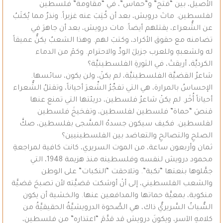
الأصيل، بين “فتح” و”حماس”، في “مقاومة” فلسطين
لفلسطين. ماتَ درويش، بعد أن كُتِبَ عنه غزيراً. ونذرٌ مما يُكتَبُ
عن الشُّعراء، يقتلهم أيضاً. مات درويش، بعد أن جاهرَ في
تضامنه مع حقوق الأكراد، وكتبَ لهم. وهذا الشعبُ يكنُّ عميقاً
له ولشعبهِ وللعرب جزيلَ الودِّ والاحترام. وكمْ من الدماء
الكرديَّة، أريقتْ، في الثورةِ الفلسطينيَّة؟
شاعرُ القضيَّة الفلسطينيَّة، لم يكنْ، ولن يكون، سائسها.
الإحساسُ بالمرارة، هي التي تفجِّرُ الشِّعرَ أحياناً، وتقتلُ الشُّعراء
أحياناً أُخَر. لم يكنْ شاعرُ فلسطين، دريئتها التي تمنع عنها
قنصَ “حماة” فلسطين لفلسطين، وتفخيخَ فلسطين
لفلسطين. فكيف سيكون جسدهُ المسَّجى بفلسطين، صكَّ
الصلحِ والتصالحِ والتعاضد بين الفلسطينيين؟
ثمان وأربعون ساعة، من الموت السريري، كانت كافية لمراجعةِ
محمود درويش لنفسه وفلسطينه منذ هزيمة 1948، التي
جمَّلوها بنعتها “نكبة”. وتلاحقت “النكبات” على الوطن
والشعب الفلسطيني، إلى أنْ أوشكت قضيَّته لأن تصبحَ قضيَّة
منكوبة، بمعيَّة حماتها والمدافعين عنها. والخشية أن يكون
السُّباتُ السَّريريُّ ذاك، هي الصَّحوة الدرويشيَّةُ الحقيقيَّةُ من
كلامهِ الآسر، ويكونَ درويش قد قدَّمَ “اعتذاره” من فلسطين،