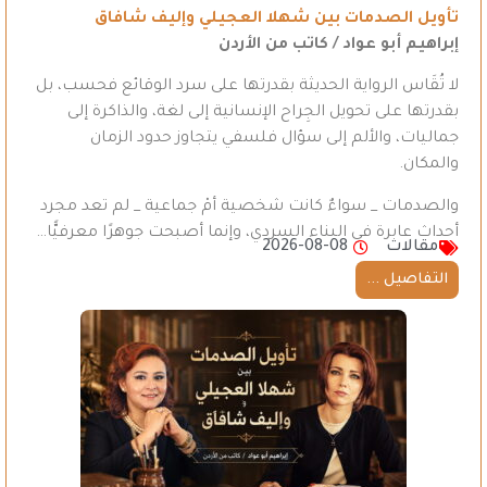
تأويل الصدمات بين شهلا العجيلي وإليف شافاق
إبراهيم أبو عواد / كاتب من الأردن
لا تُقَاس الرواية الحديثة بقدرتها على سرد الوقائع فحسب، بل
بقدرتها على تحويل الجِراح الإنسانية إلى لغة، والذاكرة إلى
جماليات، والألم إلى سؤال فلسفي يتجاوز حدود الزمان
والمكان.
والصدمات _ سواءٌ كانت شخصية أمْ جماعية _ لم تعد مجرد
أحداث عابرة في البناء السردي، وإنما أصبحت جوهرًا معرفيًّا…
مقالات
2026-08-08
التفاصيل ...