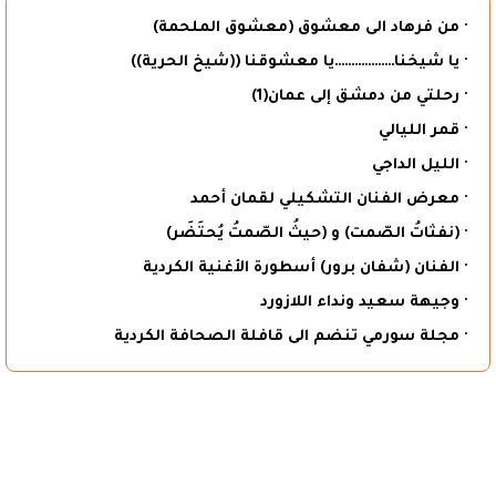
· من فرهاد الى معشوق (معشوق الملحمة)
· يا شيخنا………………يا معشوقنا ((شيخ الحرية))
· رحلتي من دمشق إلى عمان(1)
· قمر الليالي
· الليل الداجي
· معرض الفنان التشكيلي لقمان أحمد
· (نفثاتُ الصّمت) و (حيثُ الصّمتُ يُحتَضَر)
· الفنان (شفان برور) أسطورة الأغنية الكردية
· وجيهة سعيد ونداء اللازورد
· مجلة سورمي تنضم الى قافلة الصحافة الكردية