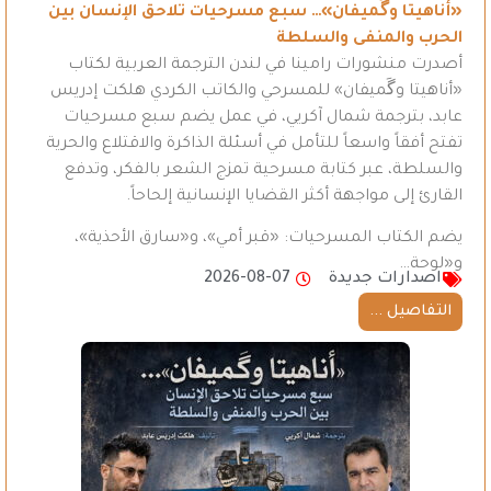
«أناهيتا وگَميفان»… سبع مسرحيات تلاحق الإنسان بين
الحرب والمنفى والسلطة
أصدرت منشورات رامينا في لندن الترجمة العربية لكتاب
«أناهيتا وگَميفان» للمسرحي والكاتب الكردي هلكت إدريس
عابد، بترجمة شمال آكريي، في عمل يضم سبع مسرحيات
تفتح أفقاً واسعاً للتأمل في أسئلة الذاكرة والاقتلاع والحرية
والسلطة، عبر كتابة مسرحية تمزج الشعر بالفكر، وتدفع
القارئ إلى مواجهة أكثر القضايا الإنسانية إلحاحاً.
يضم الكتاب المسرحيات: «قبر أمي»، و«سارق الأحذية»،
و«لوحة…
اصدارات جديدة
2026-08-07
التفاصيل ...