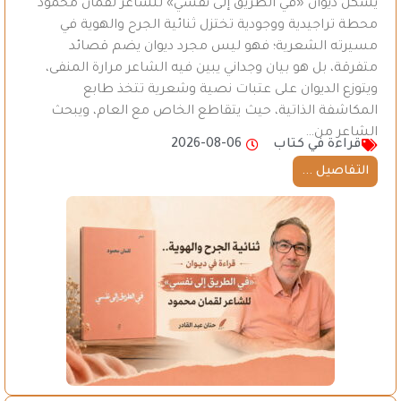
يُشكل ديوان «في الطريق إلى نفسي» للشاعر لقمان محمود
محطة تراجيدية ووجودية تختزل ثنائية الجرح والهوية في
مسيرته الشعرية؛ فهو ليس مجرد ديوان يضم قصائد
متفرقة، بل هو بيان وجداني يبين فيه الشاعر مرارة المنفى،
ويتوزع الديوان على عتبات نصية وشعرية تتخذ طابع
المكاشفة الذاتية، حيث يتقاطع الخاص مع العام، ويبحث
الشاعر من…
قراءة في كتاب
2026-08-06
التفاصيل ...