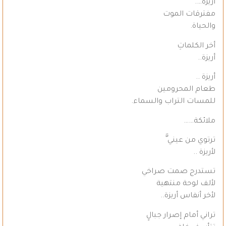
أريزة….
مفترقات الموت
والحياة.
أخر الكلماتِ
أريزة..
أريزة ..
طعام المحرومين
للمسات التراب والسماء.
ملائكة……
ترتوي من عيني َّ
لأريزة ..
تستدرج صمت صراخي
لألف لوحة منتهية
لأخر أنفاس أريزة..
تراني أمام إصرار جبالٍ