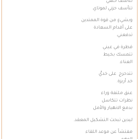
تتأسف خلفي
تتأسف حزني لموتاي.
وبشيءٍ من قوة الممتدين
على أقدام السعادة
تدفعني.
قطرة في عيني
تتمسك بخيط
العناء.
تتدحرج على خديَّ
خد أريزة.
عنق ملتفة وراء
نظرات تتكاسل
بدمع الانهيار والأمل
ليدين تبحث التشكيل المعقد.
مفتشاً عن موعد اللقاء