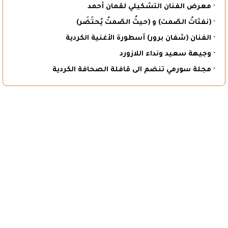
· معرض الفنان التشكيلي لقمان أحمد
· (نفثاتُ الصّمت) و (حيثُ الصّمتُ يُحتَضَر)
· الفنان (شفان برور) أسطورة الأغنية الكردية
· وجيهة سعيد ونداء اللازورد
· مجلة سورمي تنضم الى قافلة الصحافة الكردية