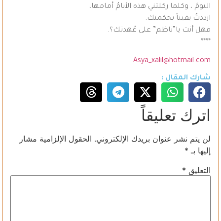
اليومَ ، وكلما ركلتني هذه الأيامُ أمامها،
ازددتُ يقيناً بحكمتك.
فهل أنت يا”ناظم” على عُهدتك؟.
****
Asya_xalil@hotmail.com
شارك المقال :
اترك تعليقاً
لن يتم نشر عنوان بريدك الإلكتروني.
الحقول الإلزامية مشار
إليها بـ
*
التعليق
*