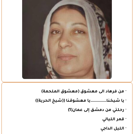
· من فرهاد الى معشوق (معشوق الملحمة)
· يا شيخنا………………يا معشوقنا ((شيخ الحرية))
· رحلتي من دمشق إلى عمان(1)
· قمر الليالي
· الليل الداجي