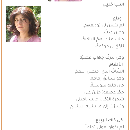
آسيا خليل
وداع
لم يتسنَّ لي توديعهم،
وحين عدتُ،
كانت مناديلهمُ الباكيةُ،
تلوّحُ لي مودّعةً،
وهي تذرفُ جهاتٍ قصيّة.
الألغام
الشّابُّ الذي احتضنَ اللغمَ
وهو يسابقُ رفاقه،
كان قلبه سوسنةً.
حطَّ عصفورٌ حزينٌ على
شجرةِ الرّمّانِ جانبَ نافذتي
وتسرّبَ إليّ ما يشبِه النشيج.
في ذاك الربيع
لم يكونوا موتى تماماً؛