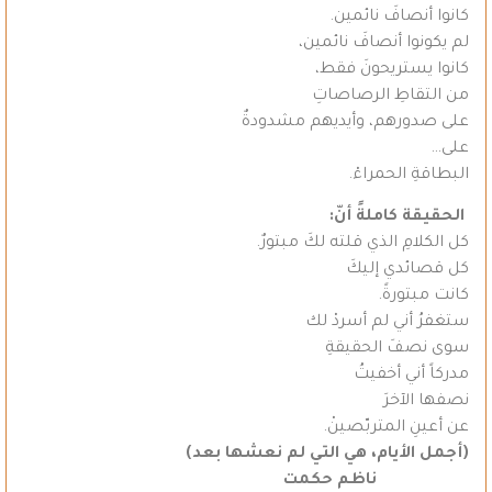
كانوا أنصافَ نائمين.
لم يكونوا أنصافَ نائمين،
كانوا يستريحونَ فقط،
من التقاطِ الرصاصاتِ
على صدورهم، وأيديهم مشدودةٌ
على…
البطاقةِ الحمراءْ.
الحقيقة كاملةً أنّ:
كل الكلامِ الذي قلته لكَ مبتورٌ.
كل قصائدي إليكَ
كانت مبتورةً.
ستغفرُ أني لم أسردْ لك
سوى نصفَ الحقيقةِ
مدركاً أني أخفيتُ
نصفها الآخرَ
عن أعينِ المتربّصينْ.
(أجمل الأيام، هي التي لم نعشها بعد)
ناظم حكمت