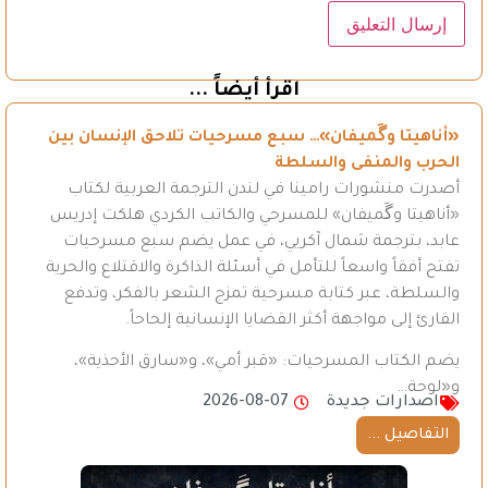
اقرأ أيضاً ...
«أناهيتا وگَميفان»… سبع مسرحيات تلاحق الإنسان بين
الحرب والمنفى والسلطة
أصدرت منشورات رامينا في لندن الترجمة العربية لكتاب
«أناهيتا وگَميفان» للمسرحي والكاتب الكردي هلكت إدريس
عابد، بترجمة شمال آكريي، في عمل يضم سبع مسرحيات
تفتح أفقاً واسعاً للتأمل في أسئلة الذاكرة والاقتلاع والحرية
والسلطة، عبر كتابة مسرحية تمزج الشعر بالفكر، وتدفع
القارئ إلى مواجهة أكثر القضايا الإنسانية إلحاحاً.
يضم الكتاب المسرحيات: «قبر أمي»، و«سارق الأحذية»،
و«لوحة…
اصدارات جديدة
2026-08-07
التفاصيل ...