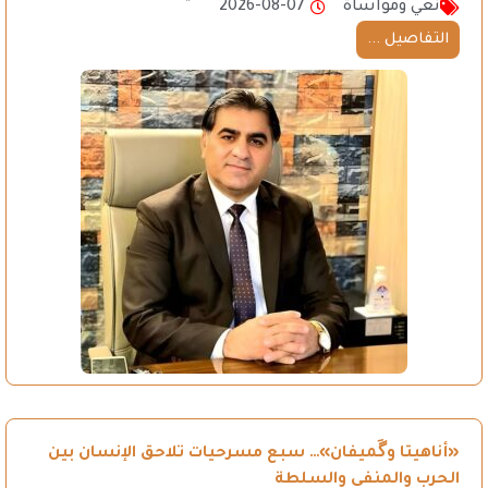
نعي ومواساة
2026-08-07
التفاصيل ...
«أناهيتا وگَميفان»… سبع مسرحيات تلاحق الإنسان بين
الحرب والمنفى والسلطة