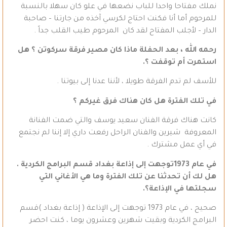
نملك مفتاحا واحدا للباب نضعها في علو كان سهلا بالنسبة
للمرحوم أما أنا فكنت احتاج لكرسي آخذه من جارتنا – صاحبة
الدار – لأجلب المفتاح لقد كان المرحوم طيب القلب جداً .
رحمه الله ، بعد الحفلة ماذا كان مصير فرقة سركوتن ؟ هل
استمرت أم توقفت ؟.
للأسف لم تدم الفرقة طويلا ، لأننا عدنا إلى بيوتنا .
في تلك الفترة هل كان هناك فرق غيركم ؟
كانت هناك فرقة الفنان سعيد يوسف والتي ضمت الفنانة
المعروفة شيرين والفنان الراحل رفعت داري إلا إننا لم نجتمع
في أي عمل مشترك .
في عام 1973توجهت إلى إذاعة بغداد قسم البرامج الكردية .
هل لك أن تحدثنا عن تلك الفترة وما هي الأغاني التي
سجلتها في الإذاعة؟.
صحيح ، في عام 1973 توجهت إلى الإذاعة ( إذاعة بغداد )قسم
البرامج الكردية وبقيت شهرين وعشرون يوما ، كنت احضر