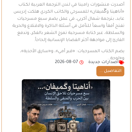
أصدرت منشورات رامينا في لندن الترجمة العربية لكتاب
«أناهيتا وگَميفان» للمسرحي والكاتب الكردي هلكت إدريس
عابد، بترجمة شمال آكريي، في عمل يضم سبع مسرحيات
تفتح أفقاً واسعاً للتأمل في أسئلة الذاكرة والاقتلاع والحرية
والسلطة، عبر كتابة مسرحية تمزج الشعر بالفكر، وتدفع
القارئ إلى مواجهة أكثر القضايا الإنسانية إلحاحاً.
يضم الكتاب المسرحيات: «قبر أمي»، و«سارق الأحذية»،
و«لوحة…
اصدارات جديدة
2026-08-07
التفاصيل ...