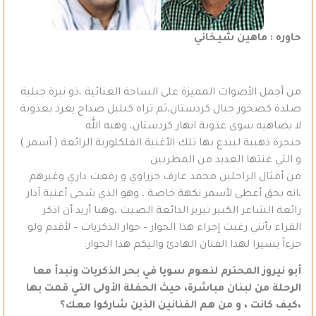
حاوره : ماهين شيخاني
من أجمل الأصوات المميزة على الساحة الغنائية ،ذو نبرة جبلية
صلدة كصخور جبال كردستان،ثم تراه كبلبل صداح يغرد بعذوبة
لا يضاهيه سوى عذوبة انهار كردستان، وهبه الله
حنجرة ذهبية ليبدع بها تلك الأغنية الفلكلورية الرائعة ( أسمر )
و التي غنتها العديد من المطربين
من أمثال الراحلين محمد عارف جزراوي و رفعت داري وغيرهم
،انه بحق أعطى لأسمر نكهة خاصة ، وهو الذي شجى أغنية آذار
رائعة الشاعر الكبير تيريز الذائعة الصيت ،وهنا أريد أن اذكر
القراء بأنني رغبت إجراء هذا الحوار – حوار الذكريات – لأقدم ولو
جزءاً يسيرا لهذا الفنان الهادئ واليكم هذا الحوار:
أبو نيروز المحترم لنعوم سويا في بحر الذكريات ونبدأ معا
الرحلة من لبنان مباشرة، حيث الحفلة الأولى التي قمت بها
،كيف كانت ، و من هم الفنانين الذين شاركوا معك؟