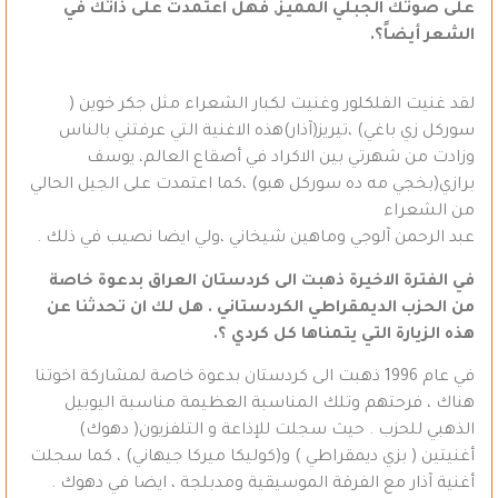
على صوتك الجبلي المميز, فهل اعتمدت على ذاتك في
الشعر أيضاً؟.
لقد غنيت الفلكلور وغنيت لكبار الشعراء مثل جكر خوين (
سوركل زي باغي) ،تيريز(آذار)هذه الاغنية التي عرفتني بالناس
وزادت من شهرتي بين الاكراد في أصقاع العالم، يوسف
برازي(بخجي مه ده سوركل هبو) ،كما اعتمدت على الجيل الحالي
من الشعراء
عبد الرحمن آلوجي وماهين شيخاني ،ولي ايضا نصيب في ذلك .
في الفترة الاخيرة ذهبت الى كردستان العراق بدعوة خاصة
من الحزب الديمقراطي الكردستاني . هل لك ان تحدثنا عن
هذه الزيارة التي يتمناها كل كردي ؟.
في عام 1996 ذهبت الى كردستان بدعوة خاصة لمشاركة اخوتنا
هناك ، فرحتهم وتلك المناسبة العظيمة مناسبة اليوبيل
الذهبي للحزب . حيث سجلت للإذاعة و التلفزيون( دهوك)
أغنيتين ( بزي ديمقراطي ) و(كوليكا ميركا جيهاني) ، كما سجلت
أغنية آذار مع الفرقة الموسيقية ومدبلجة ، ايضا في دهوك .