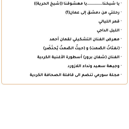
· يا شيخنا………………يا معشوقنا ((شيخ الحرية))
· رحلتي من دمشق إلى عمان(1)
· قمر الليالي
· الليل الداجي
· معرض الفنان التشكيلي لقمان أحمد
· (نفثاتُ الصّمت) و (حيثُ الصّمتُ يُحتَضَر)
· الفنان (شفان برور) أسطورة الأغنية الكردية
· وجيهة سعيد ونداء اللازورد
· مجلة سورمي تنضم الى قافلة الصحافة الكردية