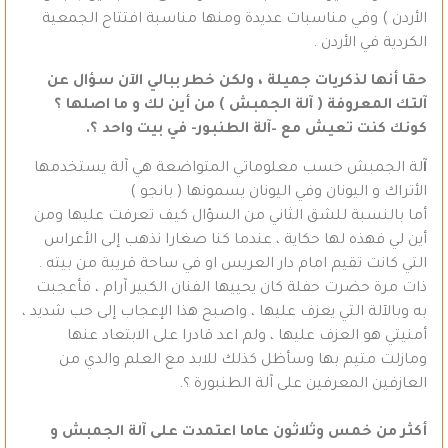
الأردن ) وفي مناسبات عديدة ومنها مناسبة افتتاح الجمعية
الكردية في الأردن .
حقا أنها لذكريات جميلة ، ولكن خطر ببالي الآن سؤال عن
آلتك المعروفة ( آلة الجمبش ) من أين لك و ما اصلها ؟
كونك كنت تعيش مع –آلة الطنبور- في بيت واحد ؟.
آ
لة الجمبش حسب معلوماتي المتواضعة هي آلة يستخدمها
الأتراك و اليونان وفي اليونان يسمونها ( بانجو )
أما بالنسبة للشق الثاني من السؤال كيف تعرفت عليها ومن
أين لي فهذه لها حكاية ، عندما كنا صغارا نذهب إلى الأعراس
التي كانت تقيم امام دار العريس او في ساحة قريبة من بيته .
ذات مرة حضرت حفلة كان يحييها الفنان الكبير آرام ، فأعجبت
به وبالآلة التي يعزف عليها ، واصبح هذا الإعجاب إلى حب شديد ،
أمنيتي هو العزف عليها ، ولم اعد قادرا على الابتعاد عنها
ومازلت متيم بها وسأظل كذلك للابد مع العلم والدي من
العازفين المعرفين على آلة الطنبورة ؟.
أكثر من خمس وثلاثون عاما اعتمدت على آلة الجمبش و