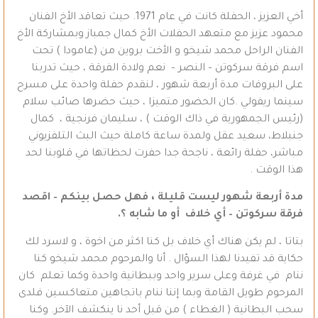
أخي العزيز ، الحفلة كانت في عام 1971. حيث تعاقد الأخ الفنان
محمود عزيز مع متعهد الحفلات الأخ كمال جمباز وبمشاركة الأخ
الفنان الراحل محمد شيخو و الأخت بروين من (عامودا ) تحت
اسم فرقة سركوتن – النصر – نعم ولادة الفرقة ، حيث تدربنا
على البروفات مدة أربعة شهور ، لنقدم حفلة واحدة على مسرح
سينما ريفولي .كان الحضور متميزا ، حيث حضرها صائب سلام
(رئيس الجمهورية في ذاك الوقت ) ، سليمان فرنجية ، كمال
جنبلاط، سعيد عقل ولمدة ساعة كاملة حيث البث التلفزيوني
مباشر، حفلة رائعة ، ناجحة جدا حفرت لحظاتها في قلوبنا لحد
هذا الوقت .
مدة أربعة شهور ليست قليلة ، فهل حصل بينكم – اقصد
فرقة سركوتن – أي خلاف أو ما شابه ؟.
بتاتا ، لم يكن هناك أي خلاف بل كنا اكثر من اخوة ، و لاسرد لك
حكاية قد تفيدنا لهذا السؤال . أنا والمرحوم محمد شيخو كنا
ننام في غرفة وعلى سرير واحد وببطانية واحدة وكما تعلم كان
المرحوم طويل القامة وبما إننا ننام باتجاهين متعاكسين فلدى
سحب البطانية ( الغطاء ) من قبل أحد نا ينكشف الآخر. وكنا