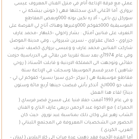
عملي مع فرقة الإذاعة أنام في منزل الفنان المعروف عيسى
برواري. أما الأغاني الذي سجلتها فهي ( خوش بيشكه تي –
سوركل زي باغي – آلا ره نكين بوته 000وبعض المقاطع
الموسيقية 000كفوكم 000وغيرها.وهناك أتاح لي الفرصة على
التعرف على فنانين أمثال : بشار زاخولي –كلبهار –محمد عارف
جزراوي – كمال عقراوي – نسرين شيرواني ، وفي مدينة الموصل
شاركت الفنانين محمد عارف و وعيسى برواري كضيف شرف.
وفي عام 1974أي بعد سنة تقريبا من بقائي في الدرباسية حزمت
حقائبي وتوجهت الى المملكة الاردنية و قابلت الأستاذ ( روحي
شاهين ) مدير قسم الموسيقا وسجلت في الإذاعة ستة
مقاطع موسيقية هي ( نيركز –كري سيرا بسيرا- كفوكم لي لي –
شف جو 000الخ. أتذكر بأنني قبضت حينها أربع مائة وستون
دينارًا لقاء هذا العمل.
و في عام 1993 أقمت حفلا فنيا على مسرح قصر فرساي (
الحمراء ) مع الاخوة عبد الرحمن دريعي عازف الناي و الفنان
الشاب زهير علي وكان ذلك بمناسبة عيد نوروز، حيث كان
الحضور من الشخصيات المعروفة في المجتمع اللبناني (
العربي، الكردي ).
أما الفترة الأخيرة فقد ذهبت عدة مرات الى كلا البلدين ( لبنان –