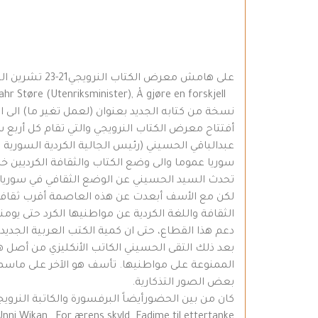
على هامش معرض الكتاب النرويجي21-23 تشرين الثاني 08، قدم وزير خارجية النرويج السيد يوناس غار ستوره
Jonas Gahr Støre (Utenriksminister), Å gjøre en forskjell
نسخة من كتابه الجديد بعنوان (لعمل تغير ما) الى ا
عبدالباقي الحسيني (رئيس الجالية الكردية السورية ف
سوريا عموما والى وضع الكتاب والثقافة الكرديين 
تحدث السيد الحسيني عن الوضع الثقافي في سوريا 
الثقافة واللغة الكردية عن مواطنيها الكرد حتى يوم
دعم هذا القطاع، حتى ان كمية الكتب العربية الجدي
بعد ذلك التقى الحسيني الكاتب الأنكليزي من أصل ه
الممنوعة على مواطنيها. تأسف هو الآخر على ماسمعه
بعض الصور التذكارية.
كان من بين الحضورأيضاً البرفسورة والكاتبة النرو
Unni Wikan, For ærens skyld. Fadime til ettertanke