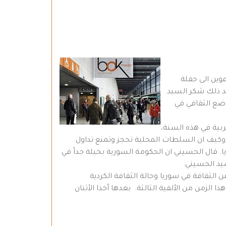
وين الى حفلة
للاستروم 20كم عن العاصمة أوسلو. بعد ذلك شكر السيد
لوضع الثقافي في
بية في هذه السنة،
ي الثقافة الكردية والتي تخص حوالي 3 ملايين كردي في سوريا. وكيف ان السلطات المحلية تحجز وتمنع تداول
ا. قال الحسيني ان الحكومة السورية بخيلة جداً في
يد الحسيني.
لثقافة في سوريا وحالة الثقافة الكردية
زمن من الألفية الثالثة. بعدها أخذا الأثنان