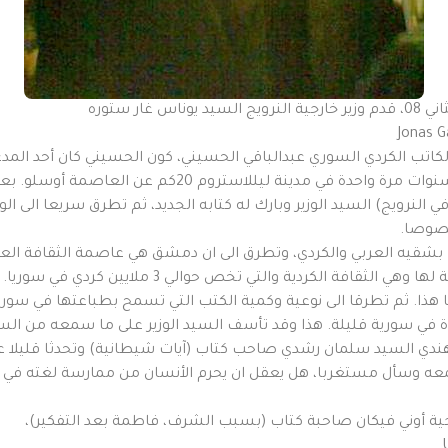
لكاتب الكردي السوري عبدالباقي الحسيني، كون الحسيني كان أحد المدع
أفتتاح معرض الكتاب النرويجي والتي تقام كل أربع سنوات مرة واحدة في مدينة لي
ي النرويج) السيد الوزير وبارك له كتابه الجديد، ثم تطرق سريعا الى ا
خصوصا.
بشقيه العربي والكردي، وتطرق الى ان دمشق هي عاصمة الثقافة العر
لكن مع الأسف أبعدت عن هذه العاصمة أقرب ثقافة لها وه
نا هذا. ثم تطرقا الى نوعية وكمية الكتب التي تسمح بطباعتها في سوري
دة في سورية قليلة. هذا وقد تأسف السيد الوزير على ما سمعه من الس
ندي السيد سلمان رشدي صاحب كتاب (آيات شيطانية) وتحدثا قليلا عن ا
 وسأل مستغربا، هل يعقل ان يحرم الأنسان من ممارسة لغته في هذا ال
يجية أوني فيكان صاحبة كتاب (بسبب الشرف، فاطمة بعد التفكير)،