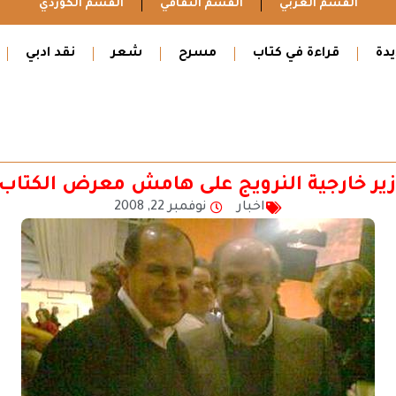
القسم العربي
القسم الثقافي
القسم الكوردي
دة
قراءة في كتاب
مسرح
شعر
نقد ادبي
زير خارجية النرويج على هامش معرض الكتاب 
اخبار
نوفمبر 22, 2008