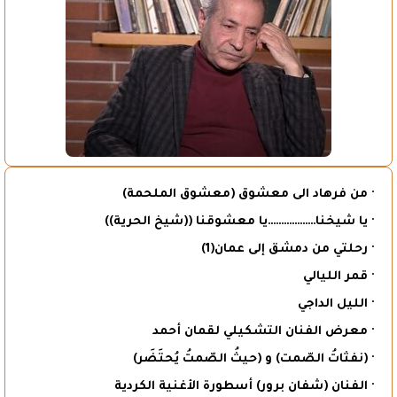
· من فرهاد الى معشوق (معشوق الملحمة)
· يا شيخنا………………يا معشوقنا ((شيخ الحرية))
· رحلتي من دمشق إلى عمان(1)
· قمر الليالي
· الليل الداجي
· معرض الفنان التشكيلي لقمان أحمد
· (نفثاتُ الصّمت) و (حيثُ الصّمتُ يُحتَضَر)
· الفنان (شفان برور) أسطورة الأغنية الكردية