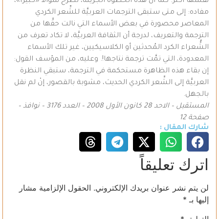
نفسها أكثر. كما أن هذه الخطوة الجريئة، تطرح سؤالاً «كبيراً»،
مفاده: إلى متى ستبقى الترجمات العربيَّة للشِّعر الكردي
المعاصر محصورة في بعض الأسماء التي نالت حقَّها من
الترجمة والتعريف، لدرجة أن الثقافة العربيَّة، لا تكاد تعرف من
الشُّعراء الكرد المُحدثين أو الكلاسيكيين، غير تلك الأسماء
المعدودة، التي تمَّت ترجمة نتاجها!. وعليه، من المؤسف القول:
إن بقاء هذه الظاهرة مستحكمة في الترجمة، ستبقي النظرة
العربيَّة إلى الشِّعر الكردي الحديث، مشوبة بالقصور، إنْ لم نقل
بالجهل.
المستقبل – الاحد 28 كانون الأول 2008 – العدد 3176 – نوافذ –
صفحة 12
شارك المقال :
اترك تعليقاً
لن يتم نشر عنوان بريدك الإلكتروني.
الحقول الإلزامية مشار
إليها بـ
*