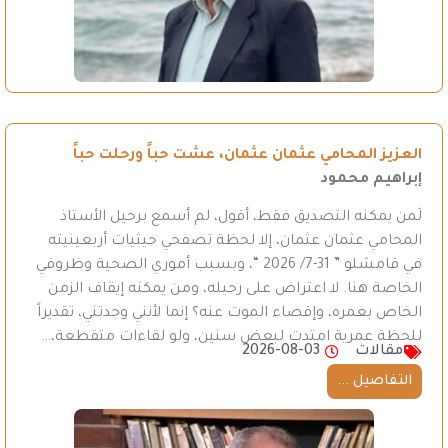
العزيز المحامي عثمان عثمان، عشت حباً ورحلت حباً
إبراهيم محمود
لَمن يمكنه التصديق فقط، أقول، لم أسمع برحيل الأستاذ
المحامي عثمان عثمان، إلا لحظة تصفحي حيثيات أربعينيته
في قامشلو ” 31-7/ 2026 “، وبسبب أموري الصحية وظروفي
الخاصة هنا. لا اعتراض على رحيله، ومن يمكنه إيقاف الزمن
الخاص بعمره، وإقصاء الموت عنه؟ إنما لأنني وجدتني، تقديراً
للحظة عمرية امتدت لبعض سنين، ولو لقاءات متقطعة،…
مقالات
2026-08-03
التفاصيل ...