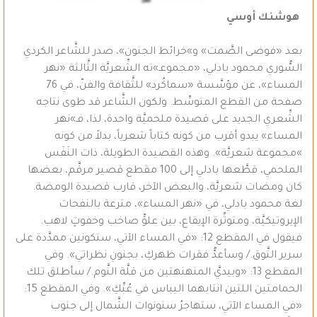
هوشنك أوسي
بعد «فوضى الصَّمت» و»خرائط الجنون»، صدر للشَّاعر الكردي
السُّوري محمود بادلي، «مجموعـ»ته الشِّعريَّة الثَّالثة «نهر
المساء»، عن مؤسَّسة «سماكُرد» للثَّقافة والفنّ، في 76
صفحة من القطع المتوسِّط. ولكون الشَّاعر قد طوى نتاجه
الشِّعري الجديد على قصيدة ملحميَّة واحدة، لذا، فـ»نهر
المساء» يبدو أقرب من كونه كتاباً شعرياً، بدلاً من كونه
»مجموعة شعريَّة». وهذه القصيدة الطويلة، ذات النَفَس
الملحمي، قطَّعها بادلي إلى 100 مقطع قصير مرقَّم، بعضها
كان ومضات شعريَّة، والبعض الآخر، قارب قصيدة الومضة.
لغة محمود بادلي، في «نهر المساء»، مترعة بالنفحات
الإيروتيكيَّة، ومتوتِّرة الإيقاع، بين علوٍّ صاخب وخفوتٍ لاهب.
فيقول في المقطع 12: «في المساء الآتي، ستكونين ممدَّدة على
سرير التَّوق./ وسأعدُّ فقرات ظهركِ، بجنونِ نظراتي». وفي
المقطع 13: «وبيديَّ المنهنهتين من قلَّة النَّوم./ سأطلق تلك
الحمامتين اللتين انتابهما اليباس في عُبِّكِ». وفي المقطع 15:
«في المساء الآتي، ستهاجرُ سنونوات الشَّمال إلى جنوب