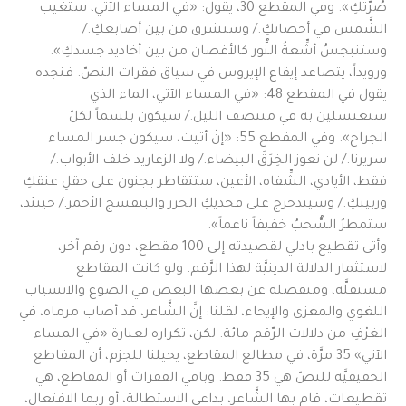
صُرَّتكِ». وفي المقطع 30، يقول: «في المساء الآتي، ستغيب
الشَّمس في أحضانكِ./ وستشرق من بين أصابعكِ./
وستنبجسُ أشِّعةُ النُّور كالأغصان من بين أخاديد جسدكِ».
ورويداً، يتصاعد إيقاع الإيروس في سياق فقرات النصّ. فنجده
يقول في المقطع 48: «في المساء الآتي، الماء الذي
ستغتسلين به في منتصف الليل./ سيكون بلسماً لكلّ
الجراح». وفي المقطع 55: «إنْ أتيت، سيكون جسر المساء
سريرنا./ لن نعوز الخِرَقَ البيضاء./ ولا الزغاريد خلف الأبواب./
فقط، الأيادي، الشِّفاه، الأعين، ستتقاطر بجنون على حقلِ عنقكِ
وزبيبكِ./ وسيتدحرج على فخذيكِ الخرز والبنفسج الأحمر./ حينئذ،
ستمطرُ السُّحبُ خفيفاً ناعماً».
وأتى تقطيع بادلي لقصيدته إلى 100 مقطع، دون رقم آخر،
لاستثمار الدلالة الدينيَّة لهذا الرَّقم. ولو كانت المقاطع
مستقلَّة، ومنفصلة عن بعضها البعض في الصوغ والانسياب
اللغوي والمغزى والإيحاء، لقلنا: إنَّ الشَّاعر، قد أصاب مرماه، في
الغرْفِ من دلالات الرّقم مائة. لكن، تكراره لعبارة «في المساء
الآتي» 35 مرَّة، في مطالع المقاطع، يحيلنا للجزم، أن المقاطع
الحقيقيَّة للنصّ هي 35 فقط. وباقي الفقرات أو المقاطع، هي
تقطيعات، قام بها الشَّاعر، بداعي الاستطالة، أو ربما الافتعال،