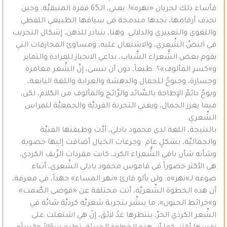
فأساء ذلك لجريان «نهره»!. يعني، الـ65 فقرة المتبقيَّة، وحين
نحذف أرقامها، نجدها مندمجة في سياقها الطبيعي اللفظي
واللغوي والتعبيري والدلالي. وهنا، يتبادر للذهن، إشكال التجريب
في النصِّ الشِّعري، والاشتغال عليه، ومساوئ المجازفات التي
يقوم بعض الشُّعراء الشَّباب، بداعي الانحياز للفرادة والتمايز
و»كسر المألوف»؟. طبعاً، دون أن ننسى، إنَّ الشِّعر مغامرة
وجسارة، وجنوحٌ للجمال والدهشة والغرابة واللغة اليانعة،
وبوحٌ دائمُ الإطاحة بالسَّائد والرَّائج والمألوف من الكلام، لكن،
فيما يعزز الجمال، ويغني التجربة الفرديَّة والجمعيَّة للمراس
الشِّعري.
بالنتيجة، اللغة لدى محمود بادلي، أدَّت وظيفتها الفنيَّة
والجماليَّة، بشكلٍ عام. وجرعات الخيال أضافت إليها خصوبة.
وشأنه شأن باقي الشُّعراء الكرد، كانت مفردات الرِّيف الكردي،
هي الأكثر حضوراً في قاموس محمود بادلي الشِّعري، أثناء
صوغه لـ»نهر»ه. ولن يألو قارئ «نهر المساء» جهداً، في معرفة،
أن هذه الخطوة الشِّعريَّة، أتت مختلفة عن «فوضى الصَّمت»
و»خرائط الجنون»، ما يبشِّر بتجربة شعريَّة كرديَّة شابَّة في
الشِّعر الكردي الحرّ، ينتظرها غدٌ لائق، إنْ هي اشتغلت على