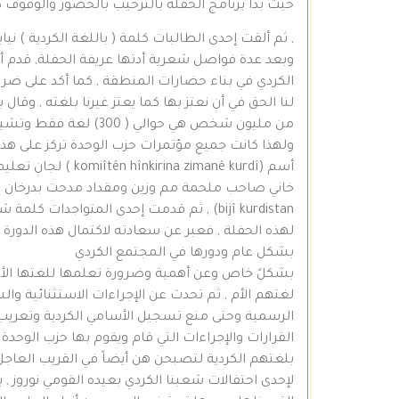
حيث بدأ برنامج الحفلة بالترحيب بالحضور والوقوف 
, ثم ألقت إحدى الطالبات كلمة ( باللغة الكردية ) ني
وبعد عدة فواصل شعرية أدتها عريفة الحفلة, قدم أح
الكردي في بناء حضارات المنطقة , كما أكد على ضرورة
من مليون شخص هي حوال
ولهذا كانت جميع مؤتمرات حزب الوحدة تركز على هذه
أسم (imanê kurdî
bijî kurdistan) , ثم قدمت إحدى المتواج
لهذه الحفلة , فعبر عن سعادته لاكتمال هذه الدورة
بشكل عام ودورها في المجتمع الكردي
بشكلً خاص وعن أهمية وضرورة تعلمها للغتها الأم 
لغتهم الأم , ثم تحدث عن الإجراءات الاستثنائية و
الرسمية وحتى منع تسجيل الأسامي الكردية وتعريب ا
القرارات والإجراءات التي قام ويقوم بها حزب الوحدة
بلغتهم الكردية لتصبحن هن أيضاً في القريب العاجل
لإحدى احتفالات شعبنا الكردي بعيده القومي نوروز , 