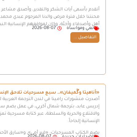
أتقدم بأسمى آيات الشكر والتقدير، وأصدق مشاعر الع
محنتنا خلال فترة مرض والدنا المرحوم عبدي محم
أهل وأصدقاء وأحبّة، وكان لمواقفهم الإنسانية النبيل
نعي ومواساة
2026-08-07
التفاصيل ...
«أناهيتا وگَميفان»… سبع مسرحيات تلاحق الإن
أصدرت منشورات رامينا في لندن الترجمة العربية ل
إدريس عابد، بترجمة شمال آكريي، في عمل يضم سبع 
والاقتلاع والحرية والسلطة، عبر كتابة مسرحية تمزج
الإنسانية إلحاحاً.
يضم الكتاب المسرحيات: «قبر أمي»، و«سارق الأحذ