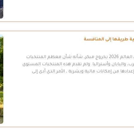
انتهت مشاركة المنتخب العراقي في نهائيات كأس العالم 2026 بخروج مبكر، شأنه شأن معظم المنتخبات
ب، واليابان وأستراليا. ولم تقدم هذه المنتخبات المستوى
عدادها من إمكانات مالية وبشرية ، الأمر الذي أدى إلى