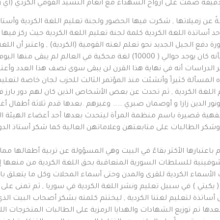
دقيقة صمت على أرواح الشهداء مع أنغام النشيد القومي الكردي (أي 
ابةً عن زميلاتها , شكرت فيها الحضور ولجنة تعليم اللغة الكردية وأست
د أساتذة اللغة الكردية كلمة لجنة تعليم اللغة الكردية حيث ركز فيه
 دفع الجيل الجديد نحو تعلم لغته القومية (الكردية) , واعتبر أن اللغ
ي ( 300) لغة فقط وتشير الدراسات أنه في نهاية هذا القرن لن يبقى سوى نصف هذا العد
 المسألة كثيراً وأنشئت منذ المؤتمر الثالث للحزب لجان خاصة لتعليم
komiîtên hînkirina z ) لجان تعليم اللغة الكردية , ثم تحدث عن بعض الأشخاص الذين كان 
دات كلمة شفهية قصيرة باسم منظمة المرأة ليتحدث بعدها أحد أعضاء الهيئة 
 وشكر الطالبات على متابعتهن وعلاماتهن العالية كما شكر أستاذ الد
باعتبارها الأكثر بقاءً في البيت وهي المسؤولة عن تربية أطفالها 
الشوفينية للسلطات السورية المتعاقبة بحق اللغة الكردية من منعها إ
لأسماء الكردية للقرى والمدن وحتى أسماء المحلات وكل ما يتعلق بال
 ( يكيتي ) في سبيل تعليم ونشر اللغة الكردية في سوريا , ثم تمنى على 
 أساتذة لتعليم لغتنا الكردية , ليختتم كلمته بشكر أصحاب البيت ال
بعدها تم توزيع الشهادات والهدايا الرمزية على الطالبات المتخرجات ال