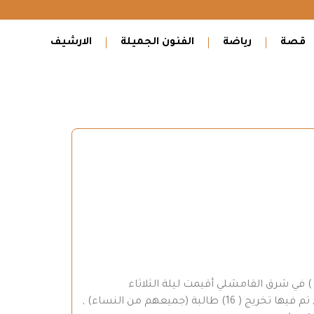
قصة
رياضة
الفنون الجميلة
الارشيف
) في شرق القامشلي أقيمت ليلة الثلاثاء
المصادف لـ 12 – 9 – 2006م حفلة اختتام دورة جديدة من دورات تعليم اللغة الكردية المنظمة والمستمرة منذ عدة سنوات , تم فيها تخريج ( 16) طالبة (جميعهم من النساء) ,