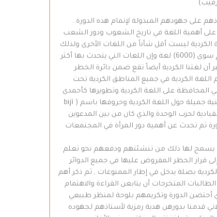
رقيب)
اذهم على جهودهم المبذولة لإتمام هذه الدورة .
ا على أهمية اللغة في تاريخ الشعوب ودور الشعب
ة الكردية ليست أقل شأناً من اللغات الأخرى ولذلك
لنا الحق في أن نعتز بها كما يعتز غيرنا بلغته , وقال بأنه كان يوجد حوالي ( 10000) لغة محكية في العالم لم يبقى منها اليوم سوى (6000) لغة وإن اللغات التي يتحدث بها أكثر
د وأعتبر أن لغتنا الكردية أيضاً تقع ضمن دائرة الخطر
 اللغة الكردية في جميع المناطق الكردية تحت
لهم دور بارز في المحافظة على اللغة الكردية وتطويرها كأحمدى
خاني صاحب ملحمة مم وزين ومقداد مدحت بدرخان ونور الدين زازا و أوصمان صبري …… وغيرهم .بعدها قدم ثلاثة أطفال أغنية جميلة حول اللغة الكردية وحروفها باسم ( bijî
القيادية لحزب الوحدة والذي كان من بين المدعوين
ورة ثم تحدث عن أهمية دور المرأة في المجتمعات
مما يسمح لها ذلك من تنشئتهم ودفعهم نحو تعلم
لى قرار الحظر المفروض عليها في جميع الدوائر
كردية بصلة يدخل في إطار الممنوعات , ثم ذكر أهم
الطالبات المتخرجات أن يتابعن القراءة والاهتمام
ذي أحتضن الدورة وتكريمهم بلوحة لمنظر طبيعي
لاتي قدمنا بدورهن هدية رمزية لأستاذهم لجهوده