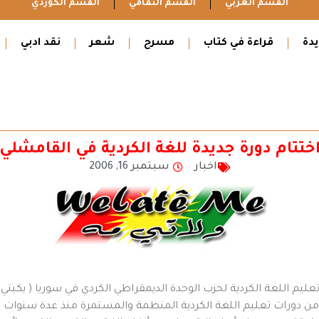
القسم العربي
القسم الثقافي
القسم الكوردي
دة
قراءة في كتاب
مسرح
شعر
نقد ادبي
ختتام دورة جديدة للغة الكردية في القامشلي
اخبار
سبتمبر 16, 2006
م اللغة الكردية لحزب الوحدة الديمقراطي الكردي في سوريا ( يكيتي 