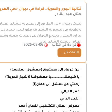
ثنائية الجرح والهوية.. قراءة في ديوان «في ال
حنان عبد القادر
يُشكل ديوان «في الطريق إلى نفسي» للشاعر لقمان 
والهوية في مسيرته الشعرية؛ فهو ليس مجرد ديوان
مرارة المنفى، ويتوزع الديوان على عتبات نصية وش
العام، ويبحث الشاعر من…
قراءة في كتاب
2026-08-06
التفاصيل ...
· من فرهاد الى معشوق (معشوق الملحمة)
· يا شيخنا………………يا معشوقنا ((شيخ الحرية))
· رحلتي من دمشق إلى عمان(1)
· قمر الليالي
· الليل الداجي
· معرض الفنان التشكيلي لقمان أحمد