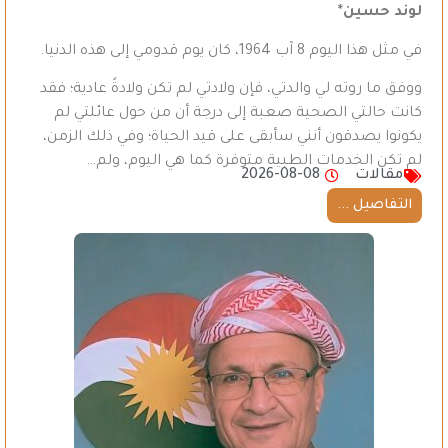
لوند حسين*
في مثل هذا اليوم 8 آب 1964، كان يوم قدومي إلى هذه الدنيا.
ووفق ما روته لي والدتي، فإن ولادتي لم تكن ولادةً عادية؛ فقد
كانت حالتي الصحية صعبة إلى درجة أن من حول عائلتي لم
يكونوا يصدقون أنني سأبقى على قيد الحياة؛ وفي ذلك الزمن،
لم تكن الخدمات الطبية متوفرة كما هي اليوم، ولم…
مقالات
2026-08-08
التفاصيل ...