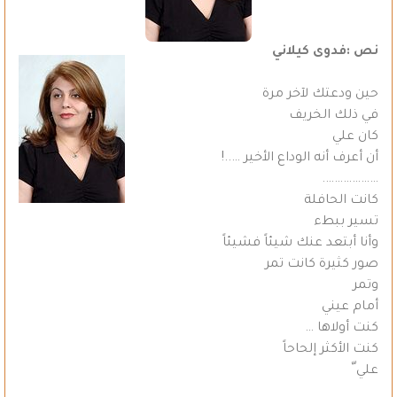
نص :فدوى كيلاني
حين ودعتك لآخر مرة
في ذلك الخريف
كان علي
أن أعرف أنه الوداع الأخير …..!
……………….
كانت الحافلة
تسير ببطء
وأنا أبتعد عنك شيئاً فشيئاً
صور كثيرة كانت تمر
وتمر
أمام عيني
كنت أولاها …
كنت الأكثر إلحاحاً
علي ّ