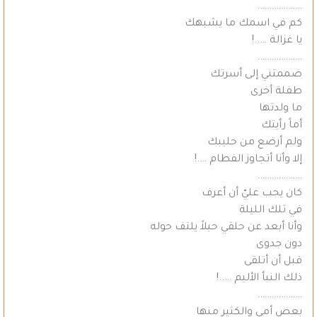
……………….
كم في اسمك ما يشبهك
يا غزالة …..!
……………….
ضممتني إلى أسرتك
طفلة أخرى
ما ولدتها
أماً رأيتك
ولم أرضع من حليبك
إلا وأنا أتجاوز الفطام ….!
……………….
كان يجب عليّ أن أعرف
في تلك الليلة
وأنا أبعد عن حلقي حبلاً يلتف حوله
دون جدوى
قبل أن أتلقى
ذلك النبأ الأليم …..!
……………….
بعض أمي والكثير منها