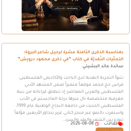
بمناسبة الذكرى الثامنة عشرة لرحيل شاعر البروة:
التجلّيات النّقديّة في كتاب “في ذكرى محمود درويش”
سائدة عائد البشيتي
تتبوأ التجربة النقدية لدى الباحث والأكاديمي الفلسطيني
فراس حج محمد موقعاً متميزاً ضمن المشهد الأدبي
الفلسطيني والعربي المعاصر؛ إذ تنطلق قراءاته من بنية
معرفية متخصصة نال عبرها درجة الماجستير في الأدب
الفلسطيني الحديث من جامعة النجاح الوطنية عام 1999،
واستمرت بالنمو عبر منجز كتابي غزير يتجاوز الأربعين مؤلفاً
تتوزع بين الشعر والنقد والسرد…
مقالات
2026-08-08