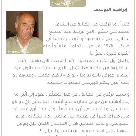
إبراهيم اليوسف
كثيراً ، ما تردّدت عن الكتابة عن الشاعر
محمد علي حسّو ، الذي عرفته منذ مطلع
شبابي ، قبل ثلاثة عقود و نيّف ، وتحديداُ في
صيف 1976 ،عن قرب ، تماماً ، متعلّماً منه
أشياء كثيرة ، بحقّ ..!
و لعلّ أول الكتب التقدمية – كما أصبحت الآن تهمة – كنت
استعرتها من مكتبة هذا الرّجل ، الذي سمعت منه لأول مرة
أسماء: غوركي بابلو نيرودا – لوركا – ناظم حكمت ، وغيرهم ، و
كنت أقبل بنهم كبير،على مقتنيات مكتبته.
و سبب تردّدي عن الكتابة ، عن هذا المعلّم ، تعود إلى أنّني ما
زلت أتهيّب من خوض مقاربة لجج أيمّته ، كما يخيّل إليّ ، و هو
السياسيّ، و الأديب ، في آن واحد معاً ، و إن كنت أرى فيه ، قد
عانى صراعاً كبيراً في نفسه، بين عالمين، كانا يشدّانه : عالم
السياسي، و عالم الشاعر، هذان العالمان اللذان ظلّ ينوس
بينهما ، على امتداد عقود ، متتالية ، و لا يزال ..!