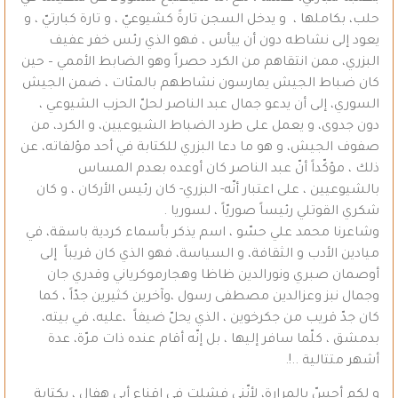
حلب، بكاملها ، و يدخل السجن تارةً كشيوعيّ ، و تارة كبارتيّ ، و
يعود إلى نشاطه دون أن ييأس ، فهو الذي رئس خفر عفيف
البزري، ممن انتقاهم من الكرد حصراً وهو الضابط الأممي – حين
كان ضباط الجيش يمارسون نشاطهم بالمئات ، ضمن الجيش
السوري، إلى أن يدعو جمال عبد الناصر لحلّ الحزب الشيوعي ،
دون جدوى، و يعمل على طرد الضباط الشيوعيين، و الكرد، من
صفوف الجيش، و هو ما دعا البزري للكتابة في أحد مؤلفاته، عن
ذلك ، مؤكّداً أنّ عبد الناصر كان أوعده بعدم المساس
بالشيوعيين ، على اعتبار أنّه- البزري- كان رئيس الأركان ، و كان
شكري القوتلي رئيساً صوريّاً ، لسوريا .
وشاعرنا محمد علي حسّو ، اسم يذكر بأسماء كردية باسقة، في
ميادين الأدب و الثقافة، و السياسة، فهو الذي كان قريباً إلى
أوصمان صبري ونورالدين ظاظا وهجارموكرياني وقدري جان
وجمال نبز وعزالدين مصطفى رسول ،وآخرين كثيرين جدّاً ، كما
كان جدّ قريب من جكرخوين ، الذي يحلّ ضيفاً ،عليه، في بيته،
بدمشق ، كلّما سافر إليها ، بل إنّه أقام عنده ذات مرّة، عدة
أشهر متتالية ..!.
و لكم أحسّ بالمرارة، لأنّني فشلت في إقناع أبي هفال ، بكتابة