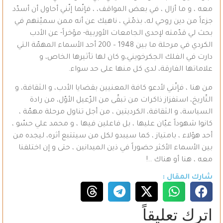
معه ، و ما أزال ، في بعض المواقف، ، فإنّما إنّني أحاول أن أسدّد
جزءاً من دين روحي له، بذمّتي ، ناهيك عن أنه ممن سميّتهم في
بحث لي قدّمته لإحدى الجامعات الأوربية- مؤخراً- عن الأدب
الكردي في مرحلة ما بين 1948 – 200 أحد الأسماء المهمّة التي
دارت في الفلك الجكرخويني،و كان لها تأثيرها الخاص، و
علاماتها الفارقة، لدى كل منها على حد سواء.
من هنا ، فإنّني لأدعو كافة المعنيين بقضايا الأدب، و الثقافة، و
التّاريخ، استفزاز ذاكرات من تبقّى من الرّعيل الأوّل، من رادة
السياسة، و الثقافة، الكرديتين ، من أجل تناول مرحلة مهمّة ،
كانوا شهوداً عيّان عليها ، بل فاعلين فيها ، و محمد علي حسّو ،
أحد هؤلاء ، بامتياز ، كما سيبدو لكل من سيتتبع أثره، ليجده من
بين الأسماء الأكثر حضوراً في ذين الميدانين ، حتى و إن اختلفنا
معه ، هنا أو هناك ..!
شارك المقال :
اترك تعليقاً