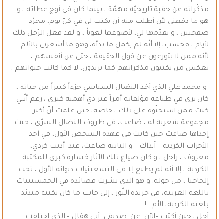
مذكّراته عن حقبة تاريخيّة مهمّة ، بينما كان في أوج عطائه ، و
هو ما دفعني لأن أطلب منه أن يكتب لي في كلّ يوم، مجرّد
صفحتين ، و يقدّمها لي، لأصوغها لغوياّ ، و لقد فعل الرّجل ذلك
لأيام ، فحسب، إلا أنّه لم يكمل ما بدأه، وهو ما أشعرني بالألم
لأنه ممن لا يتورعون عن قول الحقيقة ، حتى عن أنفسهم ،
بعكس من يكتبون مذكراتهم كما يريدون، لا كما كانت حيواتهم .
و محمد علي الذي أخذ النضال السياسي جزءاً كبيراً من حياته ،
كان يرى في طباعة مؤلفاته أمراً غير ذي أهمية كبرى ، رغم أنّني
كنت ممن استحثّوه على ذلك ، خاصة، حين علمت أنّ أكثر
مجموعة شعرية له ، ضاعت، في ظروف النضال السرّي ، حيث
إحداها ضاعت حين كانت في عهدة الشخص الأول، في أحد
الأحزاب الكردية – آنذاك – و الثانية ضاعت، عند أديب كردي،
معروف ، راحل ، و كان ضياع تلك الآثار خسارة كبرى للمكتبة
الكردية ، إلا أنه لم يطبع إلا في التسعينيات ديوانه الأول ، تحت
إلحاحنا ، من حوله، و هو الذي نشرت قصائده في الخمسينيات
باللغة العربية، في جريدة النّور ، إلى جانب ما كان يكتبه منذئذ
بلغته الكردية، الأم ..!
أجل ، حين أكتب –الآن- عن صديقي- أبي هفال – الذي اختلفت