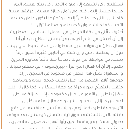
نستقبله ، كي نشيعه إلى مثواه الأخير ، في بيته نفسه، الذي
طالما جلسنا إليه ، فيه، وفي أولى جنازة مهيبة ، عرفتها مدينة
قامشلي، التي طالما حن ّ إليها ، وتخيّرها لتكون عنوان جسده
الأخير ، كما كانت عنوان قصيدته، ونضاله، الأوّل ….!
أعترف ، أنّني في لجّة انخراطي في العمل السياسي ، اضطررت
إلى أن أعيش في عالم آخر ،منبهراً به حتى النخاع ، بيد أن أبا
هفال ، ظلّ من هؤلاء الذين حافظوا على ذلك الخيط الذي بيننا ،
دون أن يقطعه ، حتى و إن كنت في أحايين كثيرة أضيق ذرعاً
بحدته، في مواجهة من حوله ، طالباً منه دائماً محاورة الآخرين
بهدوء إلا أن أبا هفال الذي قرأ – بييرزلاموف – في مطلع شبابه ،
و استهواه تمثّل هذا البطل في صموده في السجن ، إزاء
موجهة أزلام القيصر،من خلال تثقيب قدمه- بيديه وبوساطة
مثقب ، ليتعلّم بدوره جرأة مواجهة السجّان – كما قال لي ذلك
– ظلّ ينظر إلى الأمور من خلال مفهومه ، إذ لا منزلة وسطى
لديه بين منزلتي: الخير و الشر ، و هو مازال متمسكاً إلى
الآن،بوجهة نظره، كما أزعم ، و إلا ، فأليس هو نفسه، من دفع
بابنته نالين، لتستشهد فوق تراب شمالي كردستان، بعد موقف
بطولي قامت به ورفاقها، حين رأوا أنهم محاصرين ، ملاحقين ،