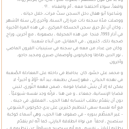
ولا بدّ من قول كلمتهم ، بصوت مدوّ ، عال، كي يترجم رؤاه،
واقعاً، سواء أاختلفنا معه ، أم وافقناه ..!؟ .
وشاعرنا أبو هفال دخل السجن ستّ مرات، خلال حياته ،
ووصلت مدّة سجنه ذات مرة إلى السنة، وأخرى إلى ستة الأشهر
، وكان أن تمّ حرق سجن الحسكة المركزي ، في هذه المرة الأخيرة
في آذار 1993، فنجا من هذه المحرقة ، بصعوبة ، مع آخرين، وراح
ضحية ذلك، كثيرون ، في المقابل، من أبناء شعبنا.
وكان من عداد من معه في سجنه في ستينيات القرون الماضي
، نور الدين ظاظا وجكرخوبن وأوصمان صبري ومجيد حاجو،
وآخرون.
و محمد علي حسّو، كان يحافظ في داخله على المعادلة الصّعبة
في نهجه الحياتي ، فهو إنسان بطبعه، بيد أنه -أوّلاً و أخيراً- لا
يمكن له إلا أن يتبنّى قضايا قومه ، ضمن فهمه الثّوري، لتبني
قضايا الإنسانية، جمعاء ، و من هنا ، فإنّه وجد نفسه شيوعيّاً ،
دون أن يتقدّم بطلب انتسابه لهذا الحزب ، العملاق، في حينه ،
مع أنه نفسه سعى لتنظيم كثيرين على يدي جكرخوين الشيوعي
– غير المنظّم بدوره – في صفوف هذا الحزب، وهي أسماء كوكبة
ستصبح ، لاحقاً من نواة انطلاقة البارتي، كما أنّه لم يتقدّم
بطلبه للبارتي، نفسه ، مع أنه سيصبح مسؤولاً عن تنظيمه في