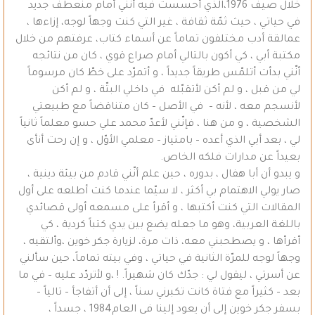
خلال صيف 1976،الذي أحسست فيه أنّني أمام منعطف جديد
في حياتي ، حيث ثمّة ثقافة ، غير التي كنت وجهاً لوجه، إزاءها ،
عمالقة أدب مختلفون تماماً عن أسماء كتاب، عرفتهم من خلال
مكتبة أبي ، كي أكون بالتالي أمام صراع قوي ، كان من نتائجه
أنّني بدأت أتلمّس طريقاً جديداً ، و أتمرّد على خطّ كان مرسوماً
لي من قبل ، و لم أكن لأتقبّله في داخلي البتّة ، و لم أكن
لأنسجم معه ، لأنه – في الأصل – كان متناقضاً مع طبيعتي
الشخصية ، و من هنا ، فإنّني لأعدّ محمد علي حسو معلماً ثانياً
لي ، بعد أبي الذي أعده – بامتياز – معلمي الأوّل ، و إن رحت أنأى
بعيداً عن مدارات فلكه الخاص.
و يبدو أن أبا هفال ، بدوره ، حين علم أنّني قادم من بيئة دينية ،
صار يولي الاهتمام بي أكثر ، لا سيّما عندما كنت أطلعه على أول
المقالات التي كنت أكتبها ، و أقرأ على مسمعه أولى قصائدي
باللغة العربية، وهو ما جعله يضع بين يدي كتباً كردية ، كي
أقرأها ، و يصطحبني معه، ذات مرة، لزيارة جكر خوين ،وألتقيه ،
وجهاً لوجه للمرّة الثانية في حياتي ، وفي بيته تماماً، حين سألني
عن أسرتي ، ليقول لي : جدّك كان شهيراً. ! ،و لأتردّد عليه – في ما
بعد – كثيراً مع فتاة كانت تكبرني سناً ، إلى أن أتفاجأ – تالياً –
بسفر جكر خوين إلى أن يعود إلينا في العام1984 ، جسداً ،