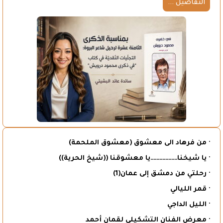
التفاصيل ...
· من فرهاد الى معشوق (معشوق الملحمة)
· يا شيخنا………………يا معشوقنا ((شيخ الحرية))
· رحلتي من دمشق إلى عمان(1)
· قمر الليالي
· الليل الداجي
· معرض الفنان التشكيلي لقمان أحمد