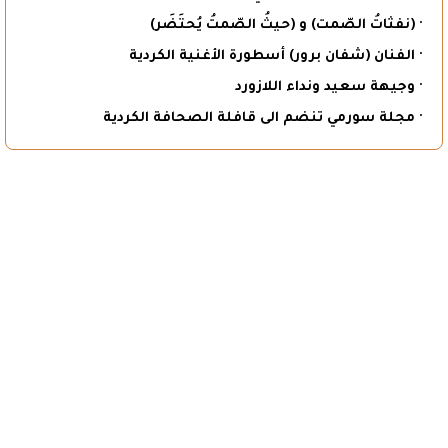
· (نفثاتُ الصّمت) و (حيثُ الصّمتُ يُحتَضَر)
· الفنان (شفان برور) أسطورة الأغنية الكردية
· وجيهة سعيد ونداء اللازورد
· مجلة سورمي تنضم الى قافلة الصحافة الكردية