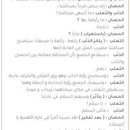
الحصان :
إنه ينبض فرحاً بصداقتنا
.
الذئب والثعلب :
ما أشهى صداقتنا !
الحصان :
ما رأيكما بها
؟
الذئب :
لذيذة .
الحصان: (باستغراب )
ماذا
؟
الثعلب : ( يلكز الذئب )
رائعة ، رائعة يا صديقنا، ستصبح
صداقتنا مضرب المثل في الغابة كلها .
الذئب :
سيقتنع الجميع بأن الصداقة ممكنة بين الحصان
والذئب .
الثعلب :
نعم .
الذئب :
وستصبح رؤية الذئب وهو يزور الغزلان والخراف عادية .
الثعلب :
وسيعتاد الجميع رؤية الدجاجة و البطة وهما
يستقبلان الثعلب في مكان سكناهما بترحاب و مودة .
الحصان : ( بتأثر )
وسيعم السلام في غابتنا .
الثعلب :
يا سلام !
الذئب :
عاش السلام .
الحصان :
( بعد تفكير )
لقد نسينا أمراً في غاية الأهمية يا
أصدقاء .