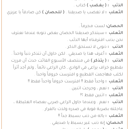
الذئب
: ( بغضب )
كذاب .
الثعلب :
لا تغضب يا صديقنا .
( للحصان )
كن صادقاً يا عزيزي
.
الحصان:
لست مجرماً .
الثعلب :
سيتذكر صديقنا الحصان بعض ذنوبه عندما نعترف
نحن بذنب اقترفناه أيها الذئب .
الذئب :
ذنوبي لا تستحق الذكر .
الثعلب :
أعرف هذا يا صديقي . لكن حاول أن تتذكر ذنباً واحداً .
الذئب :
( يتذكر )
في منتصف الأسبوع الفائت حدث أن مررت
بقطيع خراف يراعى في الوادي , كان الراعي نائماً , ولم أجد أثراً
لكلب فهاجمت القطيع و افترست خروفاً واحداً .
الثعلب :
واحداً فقط !! افترست خروفاً واحداً فقط !!
الذئب :
نعم ، وجرحت اثنين .
الثعلب :
اثنين فقط ؟!
الذئب :
نعم . وعندما حاول الراعي ضربي بعصاه الغليظة ،
عاجلته بضربة قوية في صدره ولذت بالفرار .
الثعلب :
ياله من ذنب بسيط جداً !!
الحصان:
إنه ذنب غير بسيط يا صديقي .