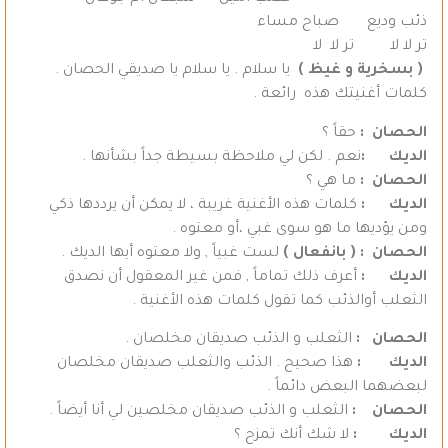
ذئب وديع صباح مساء
تر لا لا تر لا لا
( بسخرية و غيظ )
يا سلام . يا سلام يا صديقي الحصان .
كلمات أغنيتك هذه رائعة .
الحصان :
حقاً ؟
الديك :
نعم . لكن لي ملاحظة بسيطة جداً بشأنها .
الحصان :
ما هي ؟
الديك :
كلمات هذه الأغنية غريبة ، لا يمكن أن يرددها ذكي
ومن يؤديها ما هو سوى غبي ،أو معتوه .
الحصان : ( بانفعال )
لست غبياً , ولا معتوه أيها الديك .
الديك :
أعرف ذلك تماماً , فمن غير المعقول أن نصدق
الثعلب أوالذئب كما تقول كلمات هذه الأغنية .
الحصان :
الثعلب و الذئب صديقان مخلصان .
الديك :
هذا صحيح . الذئب والثعلب صديقان مخلصان
لبعضهما البعض دائماً .
الحصان :
الثعلب و الذئب صديقان مخلصين لي أنا أيضاً .
الديك :
لا شك أنك تمزح ؟