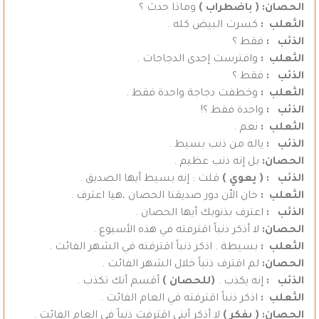
الحصان:
( باضطراب )
وماذا حدث ؟
الثعلب :
كسرت البيض كله .
الذئب :
فقط ؟
الثعلب :
وافترست إحدى الدجاجات .
الذئب :
فقط ؟
الثعلب :
وخطفت دجاجة واحدة فقط .
الذئب :
واحدة فقط ؟!
الثعلب :
نعم .
الذئب :
ياله من ذنب بسيط .
الحصان:
بل إنه ذنب عظيم .
الذئب :
( يعوي )
قلت : إنه بسيط أيها الصديق .
الثعلب :
حان الاّن دور صديقنا الحصان ،هيا اعترف .
الذئب :
اعترف بذنوبك أيها الحصان .
الحصان:
لا أذكر ذنباً اقترفته في هذه الأسبوع .
الثعلب :
بسيطة . اذكر ذنباً اقترفته في الشهر الفائت .
الحصان:
لم اقترف ذنباً خلال الشهر الفائت .
الذئب :
إنه يكذب .
(للحصان )
أقسم أنك تكذب .
الثعلب :
اذكر ذنباً اقترفته في العام الفائت .
الحصان:
( يفكر )
لا أذكر أنني اقترفت ذنباً في العام الفائت .