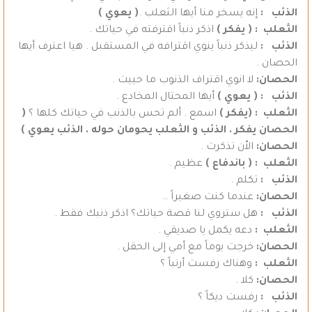
الذئب :
إنه يسخر منا أيها الثعلب .
( يعوي )
الثعلب : ( يفكر )
اذكر ذنباً اقترفته في حياتك .
الذئب :
ليذكر ذنباً ينوي اقترافه في المستقبل . هيا اعترف أيها
الحصان .
الحصان:
لا انوي اقتراف الذنوب ما حييت .
الذئب : ( يعوي )
أيها المحتال المخادع .
الثعلب : (يفكر )
اسمع . ألم تحس بالذنب في حياتك كلها ؟
(
الحصان يفكر . الذئب و الثعلب يحومان حوله . الذئب يعوي )
الحصان:
الاّن تذكرت .
الثعلب : ( باندفاع )
عظيم .
الذئب :
تكلم .
الحصان:
عندما كنت صغيراً ..
الذئب :
هل ستروي لنا قصة حياتك؟ اذكر ذنبك فقط .
الثعلب :
دعه يكمل يا صديقي .
الحصان:
خرجت يوماً مع أمي إلى الحقل .
الثعلب :
وهناك رفست أرنباً ؟
الحصان:
كلا .
الذئب :
رفست ديكاً ؟