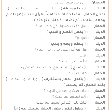
الحصان :
إني جاد فيما أقول .
الديك : ( يلطم وجهه )
يا ويلتاه ، واأسفاه ، يا ويلتاه . . .
(
يدخل الحمار , يقف لحظات مندهشاً لمرأى الديك وهو يلطم
وجهه , يقلده ، ثم يصمت فجأة، يدنو منه )
الحمار :
هل فقدت صديقاً في حادث ما ؟
الديك :
( يكمل اللطم و الندب )
الحمار :
أَهو أخ؟
الديك :
( يلطم وجهه و يندب )
الحمار :
هل هو أب . عم . خال . جار . جد ؟؟
الديك :
لا.لا.
الحمار :
إذاً ما الذي حدث ؟
الديك :
(
يصيح )
ألم تسمع بما حدث يا صديقي ؟
الحمار :
ماذا حدث ؟
الديك :
( يتأمل الحمار باستغراب )
يا ويلتاه . وا أسفاه ..
(
يقلد الحمار . ثم يصمت )
الحمار :
ماذا حدث يا صديقي الديك ؟
الديك :
ألم تسمع بما حدث ؟!
الحمار :
قلت لك : كلا لم أسمع بما حدث .
الديك : ( يحاول لطم وجهه . الحمار يمسك يده )
إذاً