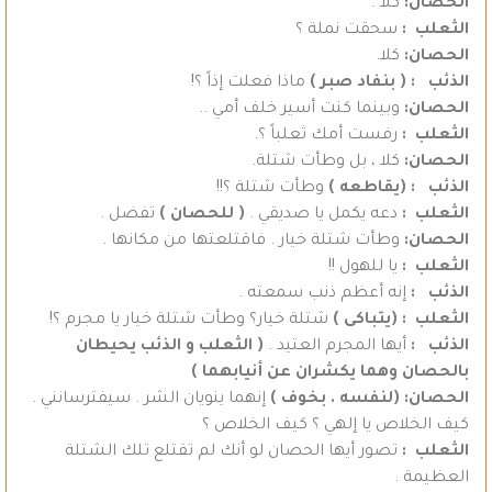
الحصان:
كلا .
الثعلب :
سحقت نملة ؟
الحصان:
كلا.
الذئب :
( بنفاد صبر )
ماذا فعلت إذاً ؟!
الحصان:
وبينما كنت أسير خلف أمي ..
الثعلب
:
رفست أمك ثعلباً ؟.
الحصان:
كلا ، بل وطأت شتلة.
الذئب : (يقاطعه )
وطأت شتلة ؟!!
الثعلب :
دعه يكمل يا صديقي .
( للحصان )
تفضل .
الحصان:
وطأت شتلة خيار . فاقتلعتها من مكانها .
الثعلب :
يا للهول !!
الذئب :
إنه أعظم ذنب سمعته .
الثعلب :
(يتباكى )
شتلة خيار؟ وطأت شتلة خيار يا مجرم ؟!
الذئب :
أيها المجرم العتيد .
( الثعلب و الذئب يحيطان
بالحصان وهما يكشران عن أنيابهما )
الحصان: (لنفسه . بخوف )
إنهما ينويان الشر . سيفترسانني .
كيف الخلاص يا إلهي ؟ كيف الخلاص ؟
الثعلب :
تصور أيها الحصان لو أنك لم تقتلع تلك الشتلة
العظيمة .