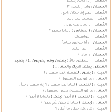
الثعلب :
إلى وادي إبليس .
الحصان :
وادي إبليس ؟!
الثعلب :
نعم إنه مكان رائع .
الذئب :
العشب فيه وفير .
الثعلب :
والماء فيه غزير .
الحصان :
( بحماس )
وماذا ننتظر ؟
الثعلب :
موافقتك .
الحصان :
أنا موافق تماماً .
الثعلب :
بقي علينا..
الحصان :
ماذا ؟
الثعلب :
الانطلاق حالاً
( يغنون وهم يخرجون ..) ( يتغير
المنظر . يظهر الديك والحمار .. )
الديك : ( بقلق . لنفسه )
غير معقول !
الحمار :
ما هو غير المعقول ؟
الديك :
( لنفسه )
لماذا غير معقول ؟ إنه معقول جداً .
الحمار :
ما هو المعقول وغير المعقول ؟
الديك : ( لنفسه )
لا أظن
(يفكر )
ولماذا لا أظن ؟
الحمار : (بحنق )
بماذا لا تظن ،ثم تظن ؟
الديك :
هل .هل تظن ما أظن ؟