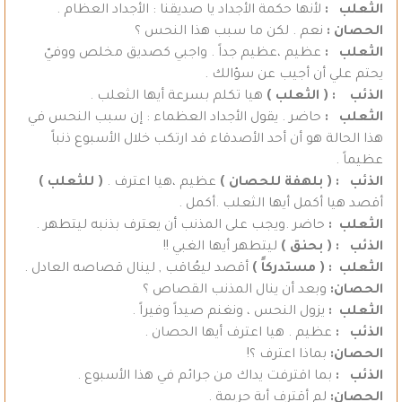
الثعلب :
لأنها حكمة الأجداد يا صديقنا : الأجداد العظام .
الحصان :
نعم . لكن ما سبب هذا النحس ؟
الثعلب :
عظيم ،عظيم جداً . واجبي كصديق مخلص ووفيّ
يحتم علي أن أجيب عن سؤالك .
الذئب :
( الثعلب )
هيا تكلم بسرعة أيها الثعلب .
الثعلب :
حاضر . يقول الأجداد العظماء : إن سبب النحس في
هذا الحالة هو أن أحد الأصدقاء قد ارتكب خلال الأسبوع ذنباً
عظيماً .
الذئب : ( بلهفة للحصان )
عظيم ،هيا اعترف .
( للثعلب )
أقصد هيا أكمل أيها الثعلب .أكمل .
الثعلب :
حاضر .ويجب على المذنب أن يعترف بذنبه ليتطهر .
الذئب : ( بحنق )
ليتطهر أيها الغبي !!
الثعلب : ( مستدركاً )
أقصد ليعُاقب , لينال قصاصه العادل .
الحصان:
وبعد أن ينال المذنب القصاص ؟
الثعلب :
يزول النحس ، ونغنم صيداً وفيراً .
الذئب :
عظيم . هيا اعترف أيها الحصان .
الحصان:
بماذا اعترف ؟!
الذئب :
بما اقترفت يداك من جرائم في هذا الأسبوع .
الحصان:
لم أقترف أية جريمة .