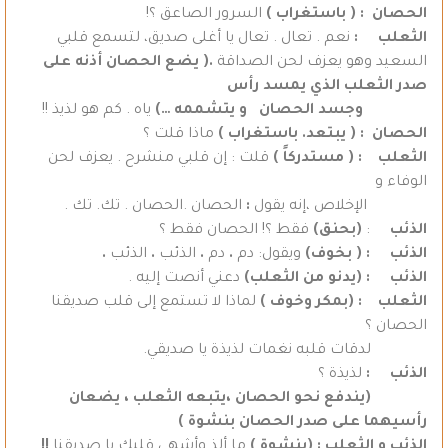
الحصان :
( باستغراب )
السرور الصاعق ؟!
الثعلب :
نعم . تعال . تعال يا أغلى صديق، لتسمع قلبي
السعيد وهو يعزف لحن الصداقة
.( يضع الحصان أذنه على
صدر الثعلب الذي يمسد رأس
وجسد الحصان و يتشممه …)
ياه . كم هو لذيذ !!
الحصان : ( يبتعد. باستغراب )
ماذا قلت ؟
الثعلب : ( مستدركاً )
قلت : إن قلبي منشرح . يعزف لحن
الوفاء و
الإخلاص ،إنه يقول
:
الحصان .الحصان . تك. تك .
الذئب
:
(بحنق)
فقط ؟! الحصان فقط ؟
الذئب : ( بخوف)
ويقول: دم
.
دم
.
الذئب
.
الذئب
.
الذئب : (يدنو من الثعلب)
دعني أنصت إليه .
الثعلب : (بمكر وخوف )
لماذا لا تستمع إلى قلب صديقنا
الحصان ؟
لدقات قلبه نغمات لذيذة يا صديقي.
الذئب :
لذيذة ؟
(يندفع نحو الحصان ،يتبعه الثعلب ، يضعان
رأسيهما على صدر الحصان بنشوة )
الذئب و الثعلب : (بنشوة )
ما ألذ وأشهى قلبك يا صديقنا
!!