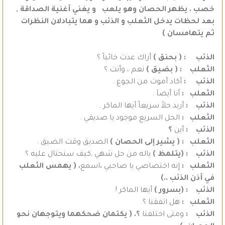
خصب . يظهر الحصان وهو يلعب و يغني أغنية الصداقة ,
بعد لحظات يدخل الثعلب و الذئب و هما يتبادلان النظرات
ثم يتهامسان )
الذئب : ( بحنق )
أراك عدت خائباً ؟
الثعلب : ( بضيق )
نعم ، وأنت ؟
الذئب :
أكاد أموت من الجوع .
الثعلب :
أنا أيضاَ .
الذئب :
أريد حلاً سريعاً أيها الماكر .
الثعلب :
الحل السريع موجود يا صديقي .
الذئب :
أين
؟
الثعلب : ( يشير إلى الحصان )
الصديق وقت الضيق .
الذئب : (يتلمظ )
ياله من حل شهي ,كيف سنحتال عليه ؟
الثعلب :
إنه اختصاصي يا صاحبي
.
اسمع
. ( يهمس الثعلب
في أذن الذئب ..)
الذئب : (بسرور )
أيها الماكر !
الثعلب :
هل اتفقنا ؟
الذئب :
ومتى اختلفنا
؟. ( يكتمان ضحكهما ويتوجهان نحو