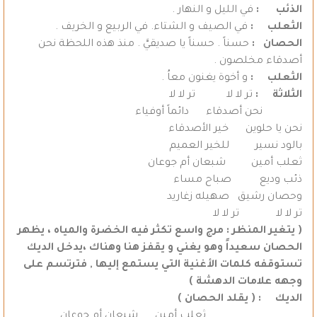
الذئب :
في الليل و النهار .
الثعلب :
في الصيف و الشتاء. في الربيع و الخريف .
الحصان :
حسناً . حسناً يا صديقيَّ . منذ هذه اللحظة نحن
أصدقاء مخلصون .
الثعلب :
و أخوة يغنون معاُ .
الثلاثة :
تر لا لا تر لا لا
نحن أصدقاء دائماً أوفياء
نحن يا حلوين خير الأصدقاء
بالود نسير للخير العميم
ثعلب أمين شبعان أم جوعان
ذئب وديع صباح مساء
وحصان رشيق صهيله زغاريد
تر لا لا تر لا لا
( يتغير المنظر : مرج واسع تكثر فيه الخضرة والمياه ، يظهر
الحصان سعيداً وهو يغني و يقفز هنا وهناك ،يدخل الديك
تستوقفه كلمات الأغنية التي يستمع إليها , فترتسم على
وجهه علامات الدهشة )
الديك : ( يقلد الحصان )
ثعلب أمين شبعان أم جوعان