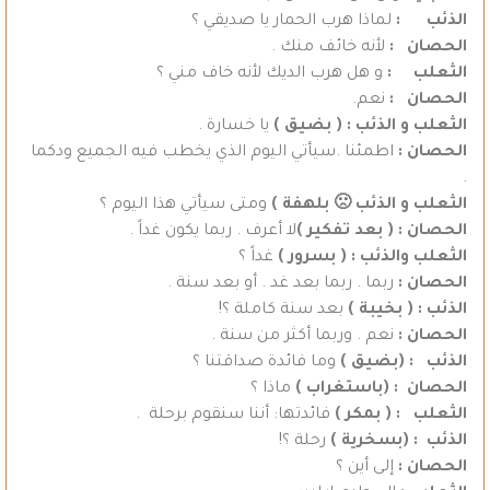
الذئب :
لماذا هرب الحمار يا صديقي ؟
الحصان :
لأنه خائف منك .
الثعلب :
و هل هرب الديك لأنه خاف مني ؟
الحصان :
نعم.
الثعلب و الذئب :
( بضيق )
يا خسارة .
الحصان :
اطمئنا .سيأتي اليوم الذي يخطب فيه الجميع ودكما
.
الثعلب و الذئب 🙁 بلهفة )
ومتى سيأتي هذا اليوم ؟
الحصان : ( بعد تفكير )
لا أعرف . ربما يكون غداً .
الثعلب والذئب : ( بسرور )
غداً ؟
الحصان :
ربما . ربما بعد غد . أو بعد سنة .
الذئب : ( بخيبة )
بعد سنة كاملة ؟!
الحصان :
نعم . وربما أكثر من سنة .
الذئب : (بضيق )
وما فائدة صداقتنا ؟
الحصان : (باستغراب )
ماذا ؟
الثعلب : ( بمكر )
فائدتها: أننا سنقوم برحلة .
الذئب : (بسخرية )
رحلة ؟!
الحصان :
إلى أين ؟