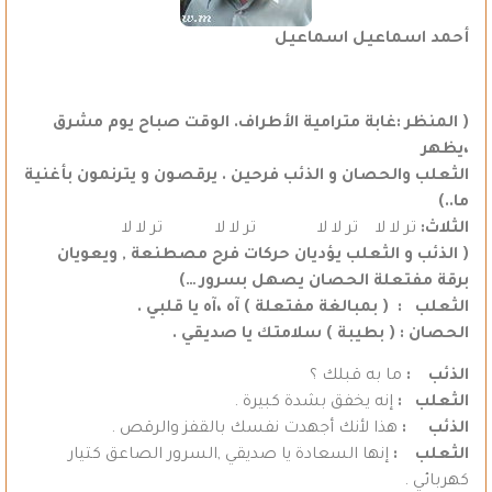
أحمد اسماعيل اسماعيل
( المنظر :غابة مترامية الأطراف. الوقت صباح يوم مشرق
،يظهر
الثعلب والحصان و الذئب فرحين . يرقصون و يترنمون بأغنية
ما..)
الثلاث:
تر لا لا تر لا لا تر لا لا تر لا لا
( الذئب و الثعلب يؤديان حركات فرح مصطنعة , ويعويان
برقة مفتعلة الحصان يصهل بسرور …)
الثعلب : ( بمبالغة مفتعلة ) آه ،آه يا قلبي .
الحصان : ( بطيبة ) سلامتك يا صديقي .
الذئب :
ما به قبلك ؟
الثعلب :
إنه يخفق بشدة كبيرة .
الذئب :
هذا لأنك أجهدت نفسك بالقفز والرقص .
الثعلب :
إنها السعادة يا صديقي ,السرور الصاعق كتيار
كهربائي .