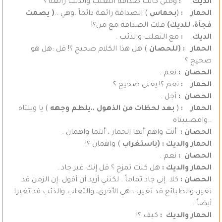
الديك :
ومتى كانت صداقة الثعلب والذئب رائعة ؟
الحمار :
(
بحماس
) الصداقة رائعة دائماً ،وهي ..
( يصمت
فجأة. للديك)
قلت الصداقة مع من؟!
الديك :
مع الثعلب والذئب .
الحمار :
(للحصان
) هل هذا الكلام صحيح ؟! قل :هل هو
صحيح ؟
الحصان :
نعم .
الحمار :
نعم ؟! يعني صحيح ؟
الحصان :
أجل .
الحمار :
(
بعد لحظات من الذهول ..يلطم وجهه
) يا ويلتاه
..وامصيبتاه
الحصان :
أنت واهم أيها الحمار ، أنتما واهمان .
الحمار والديك :
(باستغراب
) واهمان ؟!
الحصان :
نعم .
الحمار والديك :
هل كنت تمزح ؟ قل إنك غير جاد .
الحصان :
كلا .إني جاد تماماً . لكنني أريد أن أقول :إن الزمن قد
تغير، والطبائع قد تغيرت هي الأخرى، والثعلب والذئب قد تغيرا
أيضاً .
الحمار والديك :
كيف ؟!