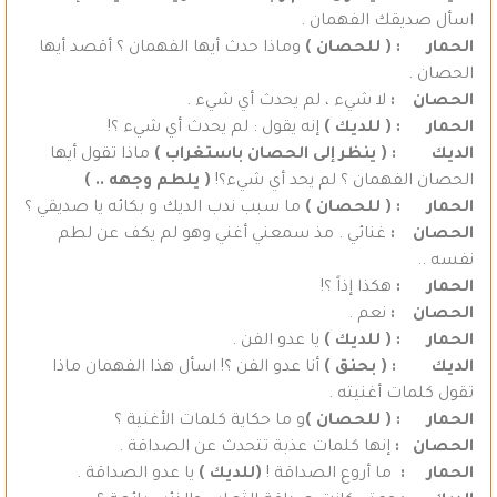
اسأل صديقك الفهمان .
الحمار : ( للحصان )
وماذا حدث أيها الفهمان ؟ أقصد أيها
الحصان .
الحصان :
لا شيء ، لم يحدث أي شيء .
الحمار :
( للديك )
إنه يقول : لم يحدث أي شيء ؟!
الديك : ( ينظر إلى الحصان باستغراب )
ماذا تقول أيها
الحصان الفهمان ؟ لم يحد أي شيء؟!
( يلطم وجهه .. )
الحمار : ( للحصان )
ما سبب ندب الديك و بكائه يا صديقي ؟
الحصان :
غنائي . مذ سمعني أغني وهو لم يكف عن لطم
نفسه ..
الحمار :
هكذا إذاً ؟!
الحصان :
نعم .
الحمار :
( للديك )
يا عدو الفن .
الديك : ( بحنق )
أنا عدو الفن ؟! اسأل هذا الفهمان ماذا
تقول كلمات أغنيته .
الحمار : ( للحصان )
و ما حكاية كلمات الأغنية ؟
الحصان :
إنها كلمات عذبة تتحدث عن الصداقة .
الحمار :
ما أروع الصداقة !
(للديك )
يا عدو الصداقة .