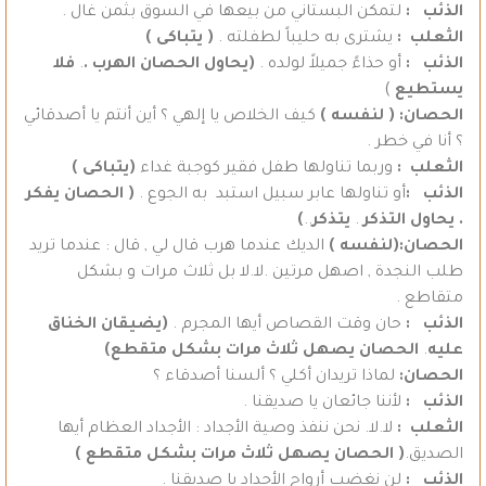
الذئب :
لتمكن البستاني من بيعها في السوق بثمن غال .
الثعلب :
يشترى به حليباً لطفلته .
( يتباكى )
الذئب :
أو حذاءً جميلاً لولده .
(يحاول الحصان الهرب .
.
فلا
يستطيع
)
الحصان:
( لنفسه )
كيف الخلاص يا إلهي ؟ أين أنتم يا أصدقائي
؟ أنا في خطر .
الثعلب :
وربما تناولها طفل فقير كوجبة غداء
(يتباكى )
الذئب :
أو تناولها عابر سبيل استبد به الجوع .
( الحصان يفكر
.
يحاول
التذكر
.
يتذكر
..
)
الحصان:(لنفسه )
الديك عندما هرب قال لي , قال : عندما تريد
طلب النجدة , اصهل مرتين .لا.لا بل ثلاث مرات و بشكل
متقاطع .
الذئب :
حان وقت القصاص أيها المجرم .
(يضيقان الخناق
عليه
.
الحصان
يصهل
ثلاث
مرات
بشكل
متقطع)
الحصان:
لماذا تريدان أكلي ؟ ألسنا أصدقاء ؟
الذئب :
لأننا جائعان يا صديقنا .
الثعلب :
لا.لا. نحن ننفذ وصية الأجداد : الأجداد العظام أيها
الصديق.
( الحصان يصهل ثلاث مرات بشكل متقطع )
الذئب :
لن نغضب أرواح الأجداد يا صديقنا .