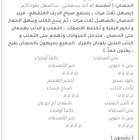
الحصان:
( لنفسه
)لا أحد يسمعني . سأصهل بقوة أكبر .
(يصهل ثلاث مرات ، يسمع صياح الديك المتقطع . فيرد
الحصان بالصهيل ثلاث مرات ، ثم ينبح الكلب وينهق الحمار
و تخور البقرة و تختلط الأصوات .. الثعلب و الذئب يهجمان
على الحصان . فتدخل الحيوانات وتهجم على الثعلب و
الذئب اللذين يلوذان بالفرار . الجميع يحيطون بالحصان بفرح
، يغنون معاً .)
نحن أصدقاء دائماً أوفياء
نحن يا حلوين خير الأصدقاء
تر لا لا لا تر لا لا لا
بالود نسير للخير العميم
نكُذب الذئب صباح مساء
تر لا لا لا تر لا لا لا
لا نأمن الثعلب شبعان أم جوعان
نحن أصدقاء دائماً أوفياء
نحن يا حلوين خير الأصدقاء
تر لا لا لا تر لا لا لا
( يخرجون )