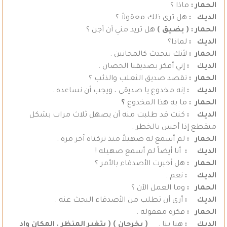
الحمار :
ماذا ؟
الديك :
هل ترى ذلك معقولاً ؟
الحمار :
( بضيق )
هل تريد مني أن أجن ؟
الديك :
لماذا؟
الحمار :
لأنك تتحدث كالمجانين .
الديك :
إني أفكر بصديقنا الحصان .
الحمار :
تقصد صديق الثعلب والذئب ؟
الديك :
إنه مخدوع يا صديقي ، ويجب أن نساعده .
الحمار :
ما به هذا المخدوع
؟
الديك :
كنت قد طلبت منه أن يصهل ثلاث مرات بشكل
متقطع إذا أحس بالخطر .
الحمار :
لم أسمع له صهيلاً منذ تركناه آخر مرة .
الديك :
أنا أيضاً لم أسمع صهيله !
الحمار :
هل أخبرت الأصدقاء بالأمر ؟
الديك :
نعم .
الحمار :
وما العمل الآن ؟
الديك :
أرى أن تطلب من الأصدقاء البحث عنه .
الحمار :
فكرة معقولة .
الديك :
هيا بنا .
( يخرجان )
( يتغير المنظر . المكان واد