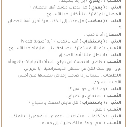
الثعلب :
( يعوي )
بل إنه بسيط .
الذئب : ( يعوي )
هل تذكرت ذنوبك أيها الحصان ؟
الحصان:
لم أقترف ذنباً خلال هذا الأسبوع .
الذئب : ( بغضب )
هل عدت إلى الكذب مرة أخرى أيها الحصان
؟
الحصان:
أنا لا كذب .
الذئب :
( باستغراب )
أنت لا تكذب ؟! أية أكذوبة هذه ؟!
الثعلب :
أما أنا فسأعترف بصراحة بذنب اقترفته هذا الأسبوع .
الذئب :
لا تطل علينا أيها الصديق .
الثعلب :
حاضر . اقتحمت قن دجاج . فبدأت الدجاجات بالقوقأة
.وق . وق قلت لهن في منتهى الديمقراطية : يا عزيزاتي
اللطيفات ،اللذيذات إذا ضحت إحداكن بنفسها فلن أمس
الأخريات بسوء .
الذئب :
وماذا كان جوابهن ؟
الثعلب :
الاحتجاج ، والصياح .
الذئب :
( باستغراب )
هل قابلن لطفك باحتجاج ؟!
الثعلب :
نعم .
الذئب :
متخلفات ، مشاغبات ، غوغاء.. لا يفهمن إلا بالعنف .
الثعلب :
نعم . وهذا ما اضطررت إلى فعله .