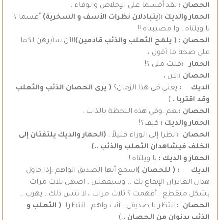
الحصان :
لقد أقسما على الإخلاص والوفاء .
الحمار والديك :
(
يتبادلان نظرات الأسف و السخرية)
أقسما ؟
يا ويلتاه . وا مصيبتاه !!
الحصان : ( يلمح الثعلب والذئب قادمين)
الآن سأبرهن لكما
على صحة ما أقول
.
الحمار :
قلت متى ؟!
الحصان :
الآن
.
الديك
:
يعني في هذا الزمان؟
( يرى الحصان الذئب والثعلب
وقد اقتربا .
.)
الحصان :
نعم .وفي هذه اللحظة بالذات .
الحمار والديك :
كيف؟!
الحصان :
انظرا إلى الوراء قليلاً .
(الحمار والديك يلتفتان إلى
الخلف فيشاهدان الثعلب والذئب ..)
الحمار و الديك :
يا ويلتاه !
الديك :
( للحصان )
اسمع أيها الصديق الواهم ،إذا حاول
هذان الغادران الإيقاع بك .. وسيفعلان . اصهل ثلاث مرات
بشكل متقطع . أفهمت ؟ ثلاث مرات ، لا تنس ذلك . يهرب ..
الحصان :
انتظر يا صديقي . أنت واهم . انتظرا.
( الثعلب و
الذئب يدنوان من الحصان .
.)