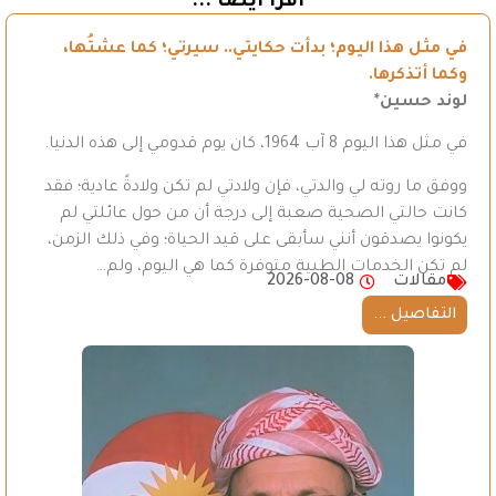
اقرأ أيضاً ...
في مثل هذا اليوم؛ بدأت حكايتي.. سيرتي؛ كما عشتُها،
وكما أتذكرها.
لوند حسين*
في مثل هذا اليوم 8 آب 1964، كان يوم قدومي إلى هذه الدنيا.
ووفق ما روته لي والدتي، فإن ولادتي لم تكن ولادةً عادية؛ فقد
كانت حالتي الصحية صعبة إلى درجة أن من حول عائلتي لم
يكونوا يصدقون أنني سأبقى على قيد الحياة؛ وفي ذلك الزمن،
لم تكن الخدمات الطبية متوفرة كما هي اليوم، ولم…
مقالات
2026-08-08
التفاصيل ...