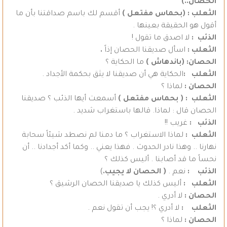
الحصان..)
الثعلب : (بحماس مفتعل )
أقسم لك باسم صداقتنا بأن ما
أقول هو الحقيقة بعينها .
الذئب :
لا اصدق ما تقول !
الثعلب :
اسأل صديقنا الحصان إذاً
.
الحصان: (باندهاش )
ما الحكاية ؟
الثعلب :
الحكاية هي أن صديقنا لا يثق بحكمة الأجداد .
الحصان :
لماذا ؟
الثعلب :
( بحماس مفتعل )
أسمعت أيها الذئب ؟ صديقنا
الحصان قال : لماذا. قالها باستغراب شديد .
الذئب :
غريب !!
الثعلب :
لماذا الاستغراب ؟ ما دمنا لم نصطد شيئاً سحابة
نهارنا .. وهذا نادر الحدوث . فهذا يعني .. وكما أكد أجدادنا .. أن
نحساً ما قد أصابنا . أليس كذلك ؟
الذئب :
نعم .
( الحصان لا يجيب.
)
الثعلب :
أليس كذلك يا صديقنا الحصان الرشيق ؟
الحصان :
لا أدري .
الثعلب :
لا أدري ؟! يجب أن تقول نعم .
الحصان :
لماذا ؟