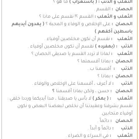
الثعلب و الذئب : ( باستغراب )
ما هو ؟
الحصان :
القسم .
الثعلب و الثعلب :
القسم ؟! نقسم على ماذا ؟
الحصان :
على الإخلاص و الوفاء و المحبة ؟
( يمدون أيديهم
باسطين أكفهم )
الثعلب :
نقسم أن نكون مخلصين أوفياء .
الذئب : (بمفرده )
نقسم أن تكون مخلصين أوفياء .
الثعلب :
لماذا لا تردد القسم يا صديقي الحصان ؟
الحصان :
بماذا أقسمتما ؟
الذئب :
أقسمنا ب..
الحصان :
بماذا ؟
الذئب :
لا أعرف ، أقسمنا على الإخلاص والوفاء .
الحصان :
حسن ، ولكن بماذا أقسمنا
؟
الثعلب :
( بمكر )
لا بأس يا صديقنا ، مدا أيديكما ورددا خلفي :
نقسم بشرفنا وعقيدتنا أن نخلص لبعضنا البعض و نكون
أوفياء متحابين.
الحصان :
دائماً .
الذئب :
دائماً و أبداً .
الثعلب :
في السراء و الضراء .