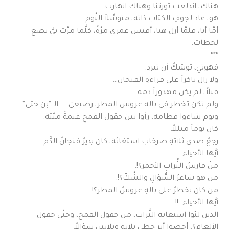
هناك، اندلعت ثورتنا وهناك انهارت.
هو، عاد لجوفِ الكتاب ذاته، متوسِّلاً النَّوم.
أمَّا أنا، فلمَّا أزل هنا، أقيس عمري مرَّةً، كلَّما مرَّت بيَّ بضع
لحظات.
***
قهوتي، توشكُ أن تبرد.
ولا زال باكراً على قراءةِ الفنجان…
قبلاً، لم يكن مهدوراً دمه.
ولم تكن تخطر في باله عروس المطر، رضيعيَ الــ”بن ختي”.
ويوم شاءوا فطامه، رأوا بين حقول القمحِ غيمةً ميّتة.
كان يوماً مبللاً.
رجعُ صدى ثلاثةِ صرخاتِ استغاثة، كان يديرُ فنجانَ الدَّم.
أيُّها الأحياء…
منْ فارسُ التُّرابِ الأحمر؟!.
من هو شاعرُ السُّؤالِ والشَّكّ؟!.
من كان يخطرُ على بالهِ عروسُ المطر؟!.
أيُّها الأحياء..!!…
الذين لبّوا استغاثة التُّراب، من حقول القمح، وحتّى حقول
الألغام؟، أحصوا أثر خطى ثلاثة وثلاثين سؤالاً.