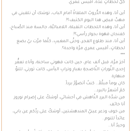
كلَّ لحظاتٍ عدَّة، أقيس عمري.
أين أنا، وهذه الدُّروبُ الملقاةُ أمام الباب، توشك أن تلقيني في
مهبِّ فيضِ هذا اليومِ الكثيف؟!.
أين أنا، وهذه اللحظات الثقيلة، اللامباليَّة، جالسة منذ الصَّباح،
كفنجان قهوة بجوار رأسي؟!.
أين أنا، منذ طلوع الفجر، وحتَّى المغيبِ، كلَّما مرَّت بيّ بضع
لحظاتٍ، أقيس عمري مرَّة واحدة؟.
***
آخرَ مرَّة، قبل ألف عام، حين كانت قهوتي ساخنة، وآناء تعفُّر
إحدى الثَّوراتِ النَّاضجةِ بغبارِ وترابِ اليأس، كانت ثورتي، للتوِّ
منهارة.
كان يوماً مبلَّلاً… كنتُ أتضوَّرُ برداً.
كمْ أشعرُ بالبرد…
من شدَّة البردِ النَّاهش في أحشائي، أوشكُ على إضرام نوروز.
أنا خائف.
من خوف وذعر عينيَّ المندهشتين، أوشكُ على ردِّكم عن بابي،
عائداً للنوم..
وحيدٌ أنا…