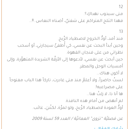
12
متى سيذوب نهداكِ؟.
فهذا الثلج المتراكم على شفتيَّ، أضناه النعاس..!!…
13
منذ أمد، أودُّ الخروج لاصطياد الرِّيح.
وحين أبدأ البحث عن نفسي، كي أُطفئُ سيجارتي، أو أسحب
نظراتي من على فنجان القهوة.
حين أبحث عن نفسي، لأدعوها إلى الأزقَّة الشريدة المتهوِّرة، وإلى
أمسيات الوحل والمطر.
لا أكون هناك…
لستُ حاضراً، ولا أعلمُ منذ متى غادرت، تاركاً هذا الباب مفتوحاً
على مصراعيه!.
ها أنا ذا، لا زلتُ هنا…
لم أنهض من أمام هذه النافذة.
أودُّ العودة لاصطياد الرِّيح، ولو لمرَّة، لكنّنيَ، غائب.
عن فصليَّة “نزوى” العمانيَّة / العدد 59 لسنة 2009