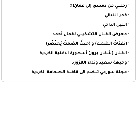
· رحلتي من دمشق إلى عمان(1)
· قمر الليالي
· الليل الداجي
· معرض الفنان التشكيلي لقمان أحمد
· (نفثاتُ الصّمت) و (حيثُ الصّمتُ يُحتَضَر)
· الفنان (شفان برور) أسطورة الأغنية الكردية
· وجيهة سعيد ونداء اللازورد
· مجلة سورمي تنضم الى قافلة الصحافة الكردية