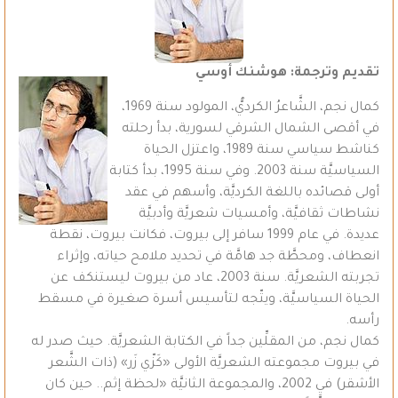
تقديم وترجمة: هوشنك أوسي
كمال نجم، الشَّاعرُ الكرديُّ، المولود سنة 1969،
في أقصى الشمال الشرقي لسورية، بدأ رحلته
كناشط سياسي سنة 1989، واعتزل الحياة
السياسيَّة سنة 2003. وفي سنة 1995، بدأ كتابة
أولى قصائده باللغة الكرديَّة، وأسهم في عقد
نشاطات ثقافيَّة، وأمسيات شعريَّة وأدبيَّة
عديدة. في عام 1999 سافر إلى بيروت، فكانت بيروت، نقطة
انعطاف، ومحطَّة جد هامَّة في تحديد ملامح حياته، وإثراء
تجربته الشعريَّة. سنة 2003، عاد من بيروت ليستنكف عن
الحياة السياسيَّة، ويتّجه لتأسيس أسرة صغيرة في مسقط
رأسه.
كمال نجم، من المقلِّين جداً في الكتابة الشعريَّة. حيث صدر له
في بيروت مجموعته الشعريَّة الأولى «كَزّي زَر» (ذات الشَّعر
الأشقر) في 2002، والمجموعة الثانيَّة «لحظة إثم.. حين كان