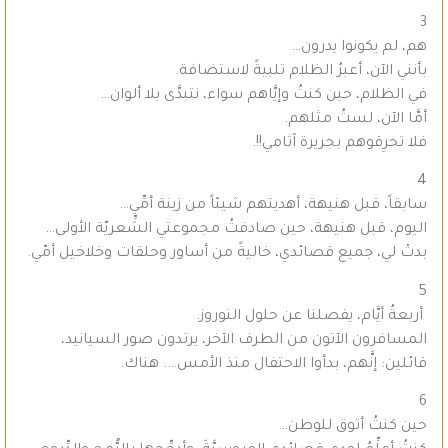
3
هم، لم يكونوا يدرون…
بأنني الآن، أعبرُ الظلام تلبيةً لاستضافة.
في الظلام، حين كنتُ وإيَّاهم سواء، نتبدَّى بلا ألوان…
أمَّا الآن، لستُ مثلهم.
فلا تحرِقوهم بجريرة آثامي!!.
4
سابقاً، قبل هنيهة، أهديتهم شيئاً من زينة أمِّي…
اليوم، قبل هنيهة، حين صادفتُ مجموعتي الشِّعريّة الأولى…
بدتْ لي، جميع قصائدي، خاليةً من أساور وحلقات وخلاخيل أمّي.
5
أربعةُ أيَّام، يفصلنا عن حلول النوروز.
المسافرون الآتون من الطرف الآخر، يرتدون صور السيانيد،
قائلين: إنَّهم، بدأوا الاحتفال منذ الأمس…. هناك.
6
حين كنتُ أتوق للوطن…