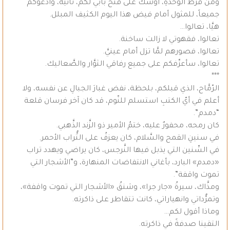
ومن فرط الوحدةِ، أوشك على فتح بابي لكم، ثانيةً، وأدعوكم
جميعاً، للمثول أمام فيض هذا اليوم الكثيف المبلل.
هيَّا، تعالوا…
تعالوا، فقهوتي لا زالت ساخنة.
تعالوا، فصورهم لمَّا تزل أمام عينيَّ.
تعالوا، سأعرِّفكم على جميع رفاقي الثوَّار والصَّعاليك.
***
الرّمَّاح، الذي قبلكم، بلحظة، نفض غبارَ الجبالِ عن نفسه، ولا
أعلم في أيّ الكتبِ استسلم للنّوم، قد كان آخر فرسان قلعة
“دمدم”.
كان رمحه، محفورٌ عليه، ختمُ الأمير ذو الزَّند الذَّهبي.
في سنينِ القمح والسَّلام، كان يعزفُ على التُّراب الأحمر.
في السِّنين التي يذبل فيها النَّرجس، كان يراضي ويهدد تراب
«دمدم» البارد، بأغاني الانتفاضات المنهارة، و”الأشجار التي
تموت واقفة”.
ومذَّاك، سيرةُ «جار جرا»، وشنقُ «الأشجار التي تموت واقفة»،
وتمرُّداتي وانهياراتي، كانت تتقاطر على ذاكرته.
وماذا أقول لكم…
التقينا صدفةً في ذاكرته.