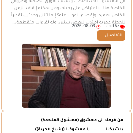
في قامشلو ” 31-7/ 2026 “، وبسبب أموري الصحية وظروفي
الخاصة هنا. لا اعتراض على رحيله، ومن يمكنه إيقاف الزمن
الخاص بعمره، وإقصاء الموت عنه؟ إنما لأنني وجدتني، تقديراً
للحظة عمرية امتدت لبعض سنين، ولو لقاءات متقطعة،…
مقالات
2026-08-03
التفاصيل ...
· من فرهاد الى معشوق (معشوق الملحمة)
· يا شيخنا………………يا معشوقنا ((شيخ الحرية))