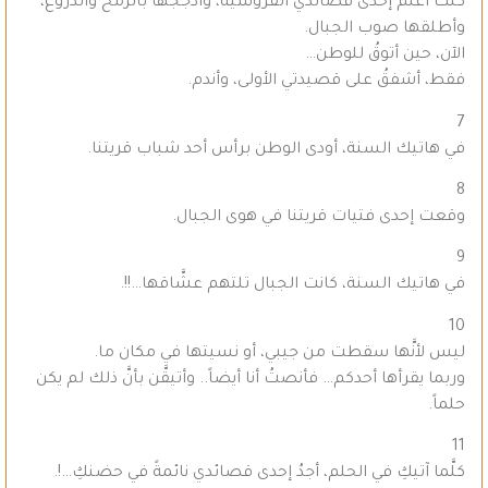
كنتُ أعلِّمُ إحدى قصائدي الفروسيَّةَ، وأدجِّجها بالرُّمح والدِّروع،
وأطلقها صوب الجبال.
الآن، حين أتوقُ للوطن…
فقط، أشفقُ على قصيدتي الأولى، وأندم.
7
في هاتيك السنة، أودى الوطن برأس أحد شباب قريتنا.
8
وقعت إحدى فتيات قريتنا في هوى الجبال.
9
في هاتيك السنة، كانت الجبال تلتهم عشَّاقها…!!.
10
ليس لأنَّها سقطت من جيبي، أو نسيتها في مكان ما.
وربما يقرأها أحدكم… فأنصتُ أنا أيضاً.. وأتيقَّن بأنَّ ذلك لم يكن
حلماً.
11
كلَّما آتيكِ في الحلم، أجدُ إحدى قصائدي نائمةً في حضنكِ…!.