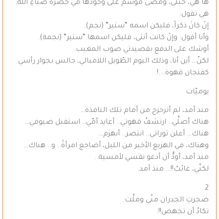
ها هي، حُبلى، ومضى موسم على وجودها في حضرة ضياءِ الله.
هي تقول:
إنْ كانَ ذكراً، فليكن اسمه “ستير” (نجم).
وأنا أقول: وإنْ كانت أنثى، فليكن اسمها “ستير” (نجمة).
أوشك على الدفع بقصيدتي صوب المغيب.
لكنّ… أين أنا، وذلك اليوم الطّويل اللامبالي، جالس بجوار رأسي
كفنجان قهوة….!.
يوميّات
منذ أمد، لم أتزحزح من أمام تلك النافذة…
هناك أصلِّي.. ارتشفُ قهوتي.. أعايد أمّي.. استقبل ضيوفي…
هناك… أعلن ثوراتي.. انتصر.. أنهزم…
وهناك، في الهزيع الأخير من الليل، أضاجع امرأةً.. و.. هناك…
منذ أمد، أودُّ أن أدعو نفسي لأمسية..
لكنّي، غائبٌ!!… منذ أمد.
2
ضجرتِ الجدران منّي وملَّت.
تكادُ أن تجهض!!.