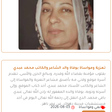
تعزية ومواساة بوفاة والد الشاعر والكاتب محمد عبدي
بقلوب مؤمنة بقضاء الله وقدره، وببالغ الحزن والأسى، تتقدم
أسرة موقع ولاتـي مـه بأصدق مشاعر التعزية والمواساة إلى
الشاعر والكاتب الأستاذ محمد عبدي، أحد كتاب الموقع، وإلى
أسرته وذويه، بوفاة والده المغفور له بإذن الله تعالى عبدي
بافي محمد، الذي انتقل إلى رحمة الله تعالى اليوم في أحد
مستشفيات مدينة دهوك، عن عمر ناهز…
نعي ومواساة
2026-08-03