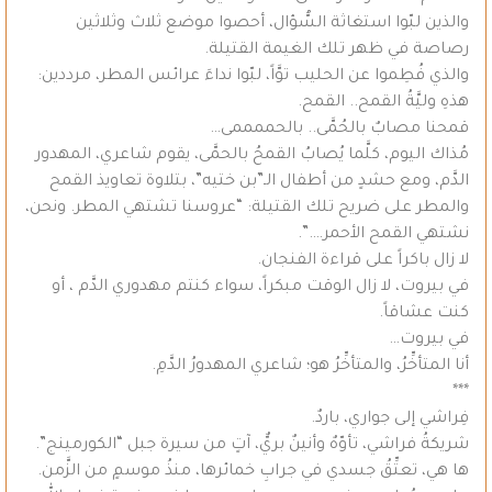
والذين لبّوا استغاثة السُّؤال، أحصوا موضع ثلاث وثلاثين
رصاصة في ظهر تلك الغيمة القتيلة.
والذي فُطِموا عن الحليب توَّاً، لبّوا نداءَ عرائس المطر، مرددين:
هذهِ وليَّةُ القمح.. القمح.
قمحنا مصابٌ بالحُمَّى.. بالحممممى…
مُذاك اليوم، كلَّما يُصابُ القمحُ بالحمَّى، يقوم شاعري، المهدور
الدَّم، ومع حشدٍ من أطفال الـ”بن ختيه”، بتلاوة تعاويذ القمح
والمطر على ضريح تلك القتيلة: “عروسنا تشتهي المطر. ونحن،
نشتهي القمح الأحمر….”.
لا زال باكراً على قراءة الفنجان.
في بيروت، لا زال الوقت مبكراً، سواء كنتم مهدوري الدَّم ، أو
كنت عشاقاً.
في بيروت…
أنا المتأخِّرُ، والمتأخِّرُ هو؛ شاعري المهدورُ الدَّمِ.
***
فِراشي إلى جواري، باردٌ.
شريكةُ فراشي، تأوّهٌ وأنينٌ بريٌّ، آتٍ من سيرة جبل “الكورمينج”.
ها هي، تعتِّقُ جسدي في جرابِ خمائرها، منذُ موسمٍ من الزَّمن.