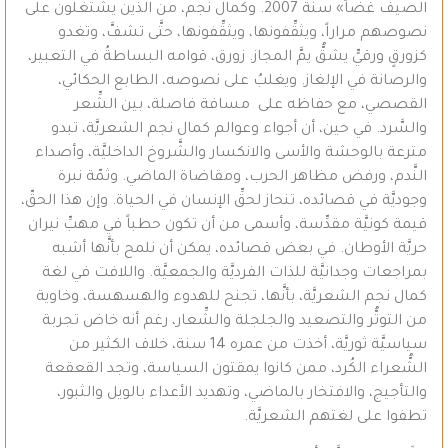
الصيف غضَّاً» سنة 2007. وكمال نجم، من الذين يشتغلون على
نصوصهم مراراً، ويثقِّفونها، ويثقِّفونها، حتَّى تشفَّ، وتغدو
كزورقٍ ورقيٍّ يشقُّ يمَّ المجاز. زورق، قوامه البساطةُ في التعبير،
والرصانة في الإلغاز. ويغلبُ على نصوصه، الطابع الحكائي،
القصصي، مع حفاظه على مسافة فاصلة، بين الشِّعر
والسَّرد. في حين، أن أجواء وعوالم كمال نجم الشعريَّة، تبدو
مترعة بالوحشة والأسى والانكسار والشَّروخ الداخليَّة، وأصداء
النَّدم، ورفض مظاهر الحرب، ومقاضاة الماضي. وثمّة نبرة
وجوديَّة في قصائده، تنحاز لحقِّ الإنسان في الحياة. وإن هذا الحقّ،
قيمة كونيَّة مقدِّسة، وأسمى من أن تكون حطباً في مهبِّ نيران
حريَّة الأوطان. في بعض قصائده، يمكن أن نلمح بأنَّها أشبه
بمراجعات وجدانيَّة للذات الفرديَّة والجمعيَّة. واللافت في لغة
كمال نجم الشعريَّة، بأنَّها، تجنح للهدوء والهسهسة، وخاوية
من التوتُّر والتصعيد والجلجلة والشِّعار، رغم أنه خاض تجربة
سياسيَّة ثوريَّة، أخذت من عمره 14 سنة، خلاف الكثير من
الشُّعراء الكُرد، ممن كانوا يمقتون السياسة، وتجد القعقعة
والتأجيج، والافتخار بالماضي، وتهديد الأعداء بالويل والثبور،
تطفوا على لغتهم الشعريَّة.