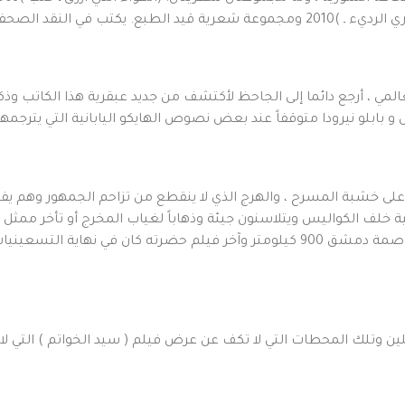
كتب في النقد الصحفي.
العالمي ، أرجع دائما إلى الجاحظ لأكتشف من جديد عبقرية هذا الكاتب 
 بابلو نيرودا متوقفاً عند بعض نصوص الهايكو اليابانية التي يترج
ين على خشبة المسرح ، والهرج الذي لا ينقطع من تزاحم الجمهور وهم
خلف الكواليس ويتلاسنون جيئة وذهاباً لغياب المخرج أو تأخر ممثل هاو
لها اثر هنا في بلدتي ( القامشلي ) التي تبعد عن العاصمة دمشق 900 كيلومتر وآخر ف
مثلين وتلك المحطات التي لا تكف عن عرض فيلم ( سيد الخواتم ) التي لا ت