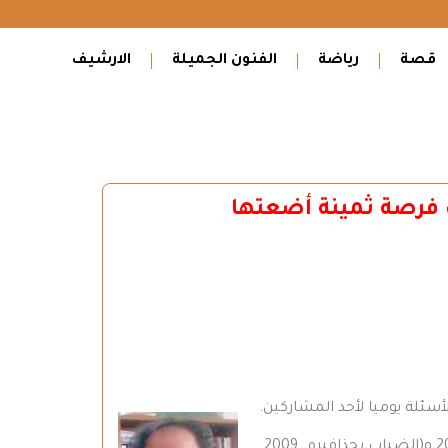
قصة
رياضة
الفنون الجميلة
الارشيف
 فرصة ثمينة أضعتها
سئلة يوميا لأحد المشاركين.
إبراهيم حسو ، شاعر وصحفي سوري ، يكتب في الصحافة السورية ، وله مجموعتان شعريتان: (الهواء الذي أزرق ـ حلب )2003 و(الضباب بحذافيره ـ 2009