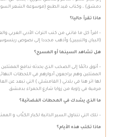
دمشق) ، وكتاب قيد الطبع (موسوعة الشعر السوري الرديء ـ )2010 ومجموعة شعرية قيد الطبع. ي
ماذا تقرأ حاليا؟
– اقرأ كل ما فاتني من كتب التراث الأدبي العربي و
(البيان والتبيين) وأذهب مجددا إلى نصوص ريتسوس و
هل تشاهد السينما أو المسرح؟
– أتوق دائمًا إلى الصخب الذي يحدثه تدافع الممثل
الممثلين وهم يراجعون أدوارهم في اللحظات النهائية 
مرمية في زاوية من زوايا شارع الحمراء بدمشق.
ما الذي يشدك في المحطات الفضائية؟
– تلك التي تتناول السير الذاتية لكبار الكتّاب و الم
ماذا تكتب هذه الأيام؟