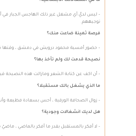
ما هي انشغالاتك الاجتماعية؟
– ليس لديّ أي مشغل غير ذلك الهاجس الجبار في أن أك
توجيههم.
فرصة ثمينة ضاعت منك؟
– حضور أمسية محمود درويش في دمشق ، وقتها كنت
نصيحة قدمت لك ولم تأخذ بها؟
– أن اكف عن كتابة الشعر ومازالت هذه النصيحة قيد ا
ما الذي يشغل بالك مستقبلا؟
– زوال الصحافة الورقية ، أحس بسعادة فظيعة وأنا 
هل لديك انشغالات وجودية؟
– لا أفكر بالمستقبل بقدر ما أفكر بالماضي ، ماضيّ هو