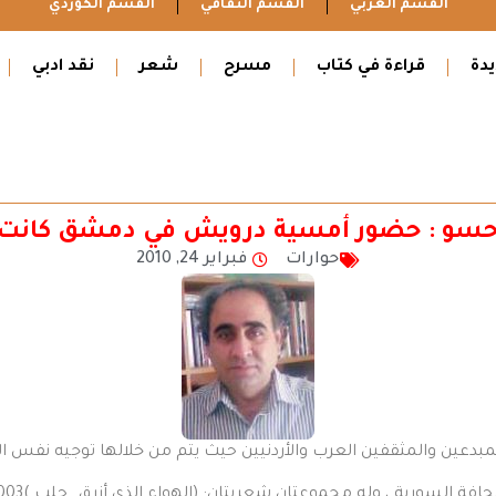
القسم العربي
القسم الثقافي
القسم الكوردي
دة
قراءة في كتاب
مسرح
شعر
نقد ادبي
هيم حسو : حضور أمسية درويش في دمشق كانت
حوارات
فبراير 24, 2010
بدعين والمثقفين العرب والأردنيين حيث يتم من خلالها توجيه نفس الأ