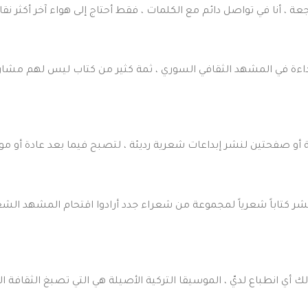
عة ، أنا في تواصل دائم مع الكلمات ، فقط أحتاج إلى هواء آخر أكثر نق
داءة في المشهد الثقافي السوري ، ثمة كثير من كتاب ليس لهم مشاريع
أو صفحتين لنشر إبداعات شعرية رديئة ، لتصبح فيما بعد عادة أو مو
 عشر كتاباً شعرياً لمجموعة من شعراء جدد أرادوا اقتحام المشهد الش
ك أي انطباع لديّ ، الموسيقا التركية الأصيلة هي التي تصبغ الثقافة ا