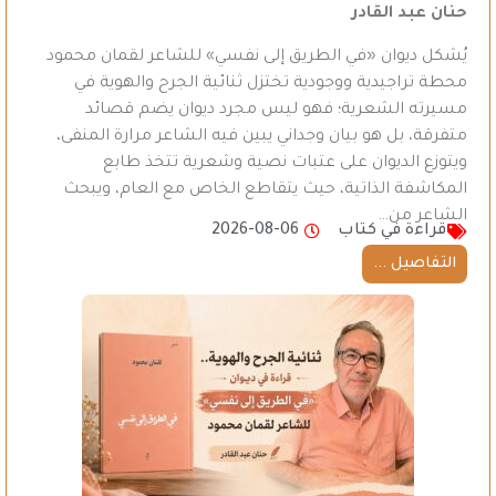
حنان عبد القادر
يُشكل ديوان «في الطريق إلى نفسي» للشاعر لقمان محمود
محطة تراجيدية ووجودية تختزل ثنائية الجرح والهوية في
مسيرته الشعرية؛ فهو ليس مجرد ديوان يضم قصائد
متفرقة، بل هو بيان وجداني يبين فيه الشاعر مرارة المنفى،
ويتوزع الديوان على عتبات نصية وشعرية تتخذ طابع
المكاشفة الذاتية، حيث يتقاطع الخاص مع العام، ويبحث
الشاعر من…
قراءة في كتاب
2026-08-06
التفاصيل ...