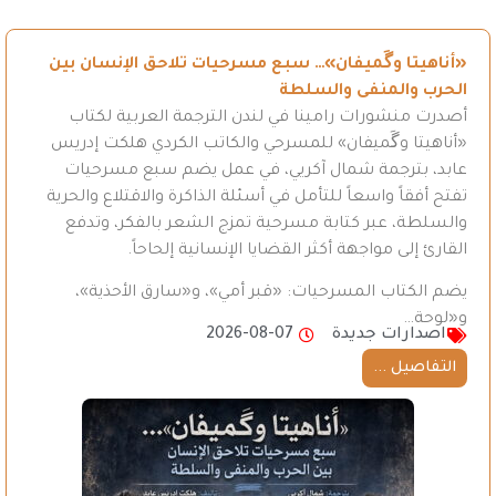
«أناهيتا وگَميفان»… سبع مسرحيات تلاحق الإنسان بين
الحرب والمنفى والسلطة
أصدرت منشورات رامينا في لندن الترجمة العربية لكتاب
«أناهيتا وگَميفان» للمسرحي والكاتب الكردي هلكت إدريس
عابد، بترجمة شمال آكريي، في عمل يضم سبع مسرحيات
تفتح أفقاً واسعاً للتأمل في أسئلة الذاكرة والاقتلاع والحرية
والسلطة، عبر كتابة مسرحية تمزج الشعر بالفكر، وتدفع
القارئ إلى مواجهة أكثر القضايا الإنسانية إلحاحاً.
يضم الكتاب المسرحيات: «قبر أمي»، و«سارق الأحذية»،
و«لوحة…
اصدارات جديدة
2026-08-07
التفاصيل ...