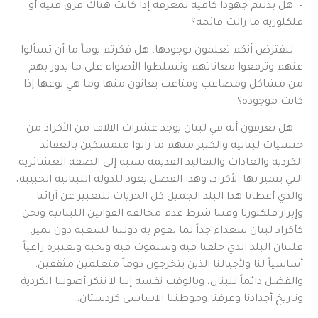
– هل بذلتم جهوداً كافية لمعرفة إذا كانت هناك فرق فنية أو
فلكلورية ما زالت قائمة؟
– لنفترض أنكم تعلمون بوجودها، هل فكرتم يوماً ما أن تسألوا
عنهم وترفعوا معاناتهم وتسلطوا الأضواء على ما يدور بهم
من مشاكل ومصاعب ومتاعب يعانون منها وما هي نوعها إذا
كانت موجودة؟
– هل تعرفون أنه في لبنان يوجد عشرات الآلاف من الأكراد من
جنسيات لبنانية والكثير منهم ما زالوا متمسكين بالعقائد
الكردية والعادات والتقاليد القديمة نسبة إلى الصفة العشائرية
التي يتميز بها الأكراد، وهذا الفضل يعود للدولة اللبنانية الحبيبة،
والذي أعطانا هذا البلد الجميل كل الحريات للتعبير عن آرائنا
وإبراز فلكلورنا وفننا شرط عدم مخالفة القوانين اللبنانية ونحن
كأكراد لبنان سعداء جداً لما تقوم به دولتنا لشعبه دون تميز،
فلبنان البلد الذي خلقنا فيه وسنموت فيه ونحبه ونعتبره راعياً
أساسياً لنا ولأجيالنا الذين يتخرجون دوماً متعلمين مثقفين.
والفضل دائماً للبنان، وبالوقت نفسه إننا لا ننكر أصولنا الكردية
وتاريخ أجدادنا وعرقنا وموطننا الاساسي كردستان.