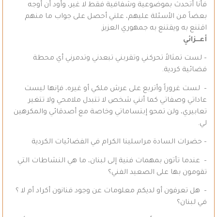
فأنا أتحدث بموضوعية وشفافية فقط لا غير، وأود أن أوجه
بعضاً من الأسئلة عليهم، علني أحصل على جواب ما منهم
اقتنع به ويقتنع به جمهوري العزيز.
أعـــزائي
– لست تمثالاً تحركني وتقربني تبعدني وتدمرني أي محطة
فضائية كردية.
– لست غروراً وأتربع على عرش ملكي أو غيره، فإنها ليست
عاداتي وصفاتي كما أنني شخص لا تتبدل ملامحي ولا تتغير
تعابيري، ولن تمحو إبتساماتي وخاصة مع أصدقائي والمكرهين
لي.
– حضرات السادة مراسلينا الكرام في الفضائيات الكردية
– عندما تأتون بمهمات فنية إلى لبنان، ما هي النشاطات التي
تقومون بها على الصعيد الفني؟
– هل تعرفون أو لديكم معلومات عن وجود فنانون أكراد أم لا ؟
في لبنان؟