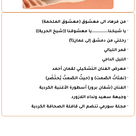
· من فرهاد الى معشوق (معشوق الملحمة)
· يا شيخنا………………يا معشوقنا ((شيخ الحرية))
· رحلتي من دمشق إلى عمان(1)
· قمر الليالي
· الليل الداجي
· معرض الفنان التشكيلي لقمان أحمد
· (نفثاتُ الصّمت) و (حيثُ الصّمتُ يُحتَضَر)
· الفنان (شفان برور) أسطورة الأغنية الكردية
· وجيهة سعيد ونداء اللازورد
· مجلة سورمي تنضم الى قافلة الصحافة الكردية