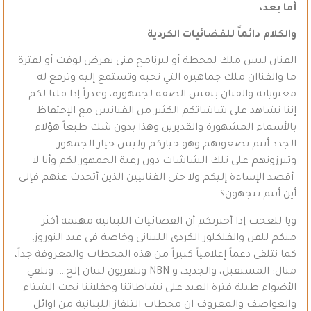
أما بعد،
والكلام دائماً للفضائيات الكردية
الفنان ليس ملك لمحطة أو لبرنامج فني يعرض لوقت أو لفترة
ما والفناان ملك جماهيره التي تحبه وتستمع إليه وترفع له
معنوياته والفنان بنفس الصفة لجمهوره، وعذراً إذا قلنا لكم
إننا نشاهد على شاشاتكم الكثير من الفنانيين مع الإحتفاظ
بالأسماء المشهورة والقديرين وهذا بدون شك طبعاً هؤلاء
الجدد أنتم تضعونهم وهو خياركم وليس خيار الجمهور
وتبرزونهم على تلك الشاشات دون رغبة الجمهور لكم وأنا لا
أقصد الإساءة إليكم ولا حتى الفنانيين الذين أتحدث عنهم فإلى
أين أنتم تتجهون؟
ويا للعجب إذا أخبرتكم أن الفضائيات اللبنانية مهتمة أكثر
منكم للفن والفلكلور الكردي اللبناني وخاصة في عيد النوروز،
كما نتلقى دعماً إعلامياً كبيراً من هذه المحطات والمعروفة جداً،
مثال: المستقبل، والجديد، و NBN وتلفزيون لبنان إلخ…. وتلقي
الأضواء طيلة فترة العيد على نشاطاتنا وحفلاتنا تحت الشتاء
والعواصف والمعروف ان محطات التلفاز اللبنانية من اوائل