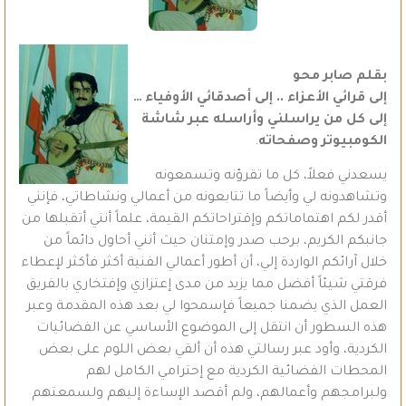
بقلم صابر محو
إلى قرائي الأعزاء .. إلى أصدقائي الأوفياء …
إلى كل من يراسلني وأراسله عبر شاشة
الكومبيوتر وصفحاته
.
يسعدني فعلاً، كل ما تقرؤنه وتسمعونه
وتشاهدونه لي وأيضاً ما تتابعونه من أعمالي ونشاطاتي، فإنني
أقدر لكم اهتماماتكم وإقتراحاتكم القيمة، علماً أنني أتقبلها من
جانبكم الكريم، برحب صدر وإمتنان حيث أنني أحاول دائماً من
خلال آرائكم الواردة إلي، أن أطور أعمالي الفنية أكثر فأكثر لإعطاء
فرقتي شيئاً أفضل مما يزيد من مدى إعتزازي وإفتخاري بالفريق
العمل الذي يضمنا جميعاً فإسمحوا لي بعد هذه المقدمة وعبر
هذه السطور أن انتقل إلى الموضوع الأساسي عن الفضائيات
الكردية، وأود عبر رسالتي هذه أن ألقي بعض اللوم على بعض
المحطات الفضائية الكردية مع إحترامي الكامل لهم
ولبرامجهم وأعمالهم، ولم أقصد الإساءة إليهم ولسمعتهم