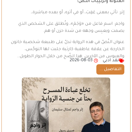
العَنْونة وترتيبات النّصّ
:
إثر: تأتي بمعنى عَقِبَ، أو في أثره، أو بعده مباشرة،.
واجم: اسم فاعل من «وَجَمَ»، وتُطلق على الشخص الذي
يصمت ويعبِس وجهه من شدة حزن أو هم.
عنوان النّصّ في هذه الرواية تدلّ على طبيعة شخصية خاتون
الخارجة عن علاقة عاطفية كارثية جلبت لها التوجّس،
والعبوس من الآخرين. هذا اتضّح من خلال الحوار الطويل…
نقد ادبي
2026-08-03
التفاصيل ...