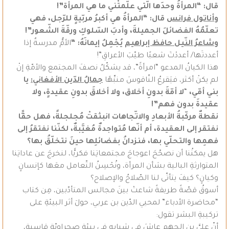
قا
ل: “المرأةُ وحدَها الّتي علّمتْني ما هي المرأة”!
و
أناتول فرانس
قال: “المرأةُ هي أكبرُ مربّيةٍ للرّجل، فهي
تعلّمُهُ
الفضائلَ الجميلةَ، وأدبَ السّلوكِ ورقّةَ الشّعور”!
و
شاعرُ النّيل حافظ إبراهيم
يُجْمِلُ إيمانَهُ:
“
الأمُّ مدرسةٌ إذا
أعددتَها/ أعددْتَ شعبًا طيّبَ الأعراقِ”!
هذا الكيانُ المدعو “امرأةً”، قد يشكّلُ نصفَ المجتمع والأمّةِ إنْ
لم يكنْ أكثر، فيَقرعُ النّاقوسَ منبِّهًا
جمالُ الدّين الأفغاني:
يا
بني أمّي،
“
لا أمّةَ
بدونِ أخلاق، ولا أخلاقَ بدونِ عقيدةٍ، ولا
عقيدةَ بدون فهم”!
نقطةٌ مركّبةُ الأبعادِ والاتّجاهات انبثقتْ مُجلجلةً، فهل حقًّا
نفتقر إلى العقيدة، أم أنّها مُتواجدةٌ مُغيَّبةٌ، لكنّنا نفتقرُ إلى
فهمِها والتحلّي بها، فنزدانُ بفضائلِها حينَ نتخلّقُ بها؟
هل يمكنُنا أن نصحّحَ اعوجاجَ مجتمعاتِنا فكريًّا، لنخرجَ عن عاداتِنا
المتوارثةِ البالية بشأن المرأة، ونُحْسِنُ التّعامل معَها كإنسانٍ
وكيانٍ؟ كيفَ يتأتّى لنا الصّلاحُ والإصلاح؟
أسوقُ قصّةً طريفةً شاعتْ بينَ مجالس المتأدّبين، مِن كتاب
“محاضرة الأدباء” لمحيي الدّين بن عربي، حولَ أثر البيئةِ على
تركيبةِ البشر تقول:
أنّ عليَّ بن الجهم عاشَ في شبابِهِ في بيئةٍ صحراويّةٍ قاسية،