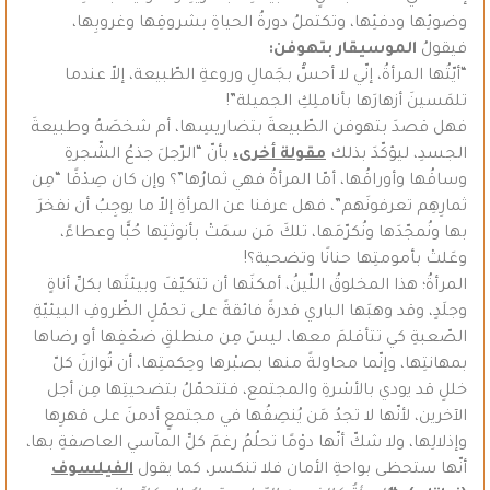
وضوئِها ودفئِها، وتكتملُ دورةُ الحياةِ بشروقِها وغروبِها،
فيقولُ
الموسيقار بتهوفن:
“أيّتُها المرأةُ، إنّي لا أحسُّ بجَمالِ وروعةِ الطّبيعة، إلاّ عندما
تلمَسينَ أزهارَها بأناملِكِ الجميلة”!
فهل قصدَ بتهوفن الطّبيعةَ بتضاريسِها، أم شخصَهُ وطبيعةَ
الجسدِ، ليؤكّدَ بذلك
مقولة أخرى،
بأنّ “الرّجلَ جذعُ الشّجرةِ
وساقُها وأوراقُها، أمّا المرأةُ فهي ثمارُها”؟ وإن كان صِدْقًا “مِن
ثمارِهِم تعرفونَهم”، فهل عرفنا عن المرأةِ إلاّ ما يوجِبُ أن نفخرَ
بها ونُمجّدَها ونُكرّمَها، تلكَ مَن سمَتْ بأنوثتِها حُبًّا وعطاءً،
وعَلتْ بأمومتِها حنانًا وتضحية؟!
المرأةُ؛ هذا المخلوقُ اللّينُ، أمكنَها أن تتكيّفَ وبيئتَها بكلِّ أناةٍ
وجلَدٍ، وقد وهبَها الباري قدرةً فائقةً على تحمّلِ الظّروفِ البيئيّةِ
الصّعبةِ كي تتأقلمَ معها، ليسَ مِن منطلقِ ضعْفِها أو رضاها
بمهانتِها، وإنّما محاولةً منها بصبْرها وحِكمتِها، أن تُوازنَ كلّ
خللٍ قد يودي بالأسْرةِ والمجتمع، فتتحمّلُ بتضحيتِها مِن أجل
الآخرين، لأنّها لا تجدُ مَن يُنصِفُها في مجتمعٍ أدمنَ على قهرِها
وإذلالِها، ولا شكّ أنّها دوْمًا تحلُمُ رغمَ كلِّ المآسي العاصفةِ بها،
أنّها ستحظى بواحةِ الأمان فلا تنكسر، كما يقول
الفيلسوف