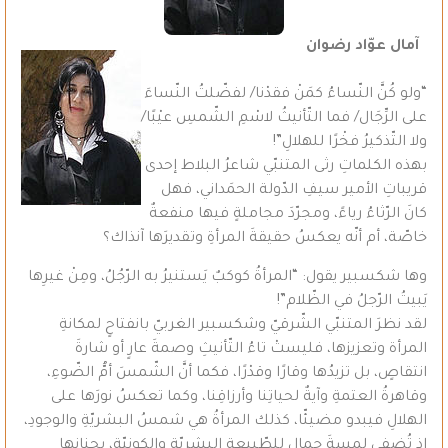
آمال عوّاد رضوان
“ولو كُنَّ النّساءُ كمَنْ فقدْنا/ لفضّلتُ النّساءَ
على الرِّجَال/ فما التّأنيثُ لاسْمِ الشّمسِ عيْبًا/
ولا التّذكيرُ فخْرًا للهلالِ”!
بهذه الكلماتِ رثى المتنبّي شاعرُ البلاط إحدى
قريباتِ الأمير سيفِ الدّولة الحمَداني، فهل
كانَ الرّثاءُ رياءً، ومجرّدَ مجاملةٍ فيها منفعةٌ
خاصّة، أم أنّه يعكسُ حقيقةَ المرأةِ وتقديرَها آنذاك؟
وها شكسبير يقول: “المرأةُ كوكبٌ يَستنيرُ به الرّجُلُ، ومِنْ غيرِها
يَبيتُ الرّجلُ في الظّلام”!
لقد نظرَ المتنبّي الشّرقيّ وشكسبير الغربيّ بانفتاحٍ لمكانةِ
المرأة وتعزيزها، فليستْ تاءُ التّأنيثِ وصمةَ عارٍ أو شارةَ
انتقاصٍ، بل تزيدُها وقارًا وقدْرًا، فكما أنَّ الشّمسَ أمُّ الضّوءِ،
وقاهرةُ العتمةِ وآيةٌ لحياتِنا وأرزاقِنا، وكما تعكسُ نورَها على
الهلالِ فيبدو مضيئّا، كذلك المرأةُ هي شمسُ البشريّةِ والوجودِ،
إذ تُضفي لمسةَ جمالٍ للطّبيعةِ البشريّةِ والكونيّة، بحنانِها