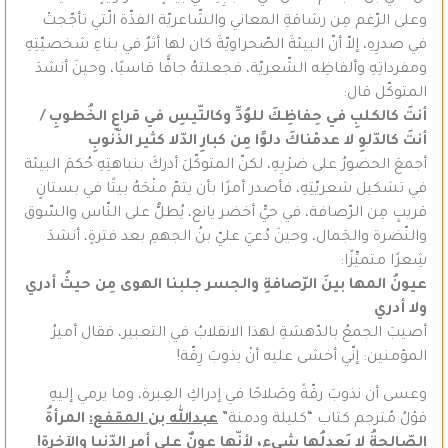
وعلى الرّغم مِن رشاقةِ المعاني والشّاعريّة الفذّة الّتي تأجّجتْ
في صدرِهِ، إلاّ أنّ البيئةَ الصّحراويّةَ كان لها أثرٌ في بناءِ شخصيّتِهِ
ومفرداتِهِ وألفاظِه الشّعريّة، فجعلتهُ جافًّا قاسيًا، وحينَ أنشدَ
المتوكّل قال:
أنتَ كالكلبِ في حِفاظِكَ للوُدِّ وكالتّيسِ في قراعِ الخُطوبِ
/
أنتَ كالدّلوِ لا عدمْناكَ دلوًا مِن كبارِ الدّلا كثير الذّنوبِ
أجمعَ الحضورُ على ضرْبِهِ، لكنّ المتوكّلَ أدركَ بنباهتِهِ حُكمَ البيئة
في تشكيل شعريّتِهِ، فأصدر أمرًا بأن يتمّ منْحَهُ بيتًا في بستانٍ
قريبٍ مِن الرّصافة، في حيٍّ أخضر يانع، يُطلُّ على النّاس والسّوق
والنّضرة والجَمال، وحينَ دُعيَ عليّ بنُ الجهمِ بعد فترةٍ، أنشدَ
شِعرًا متميِّزًا:
عيونُ المها بينَ الرّصافةِ والجسر جلبنا الهوى مِن حيثُ أدري
ولا أدري
أصيبَ الجمعُ بالدّهشةِ لهذا الانقلابُ في التعبير، فقال أميرُ
المؤمنين: إنّي أخشى عليه أنْ يذوبَ رِقّة!
وعسى أن نذوبَ رقّةً وصَلاحًا في إدراكِ العِبرة، وما يرمي إليهِ
قوْلُ مُترجم كتاب “كليلة ودمنة”
عبدالله بن المقفع:
المرأةُ
الصّالحةُ لا يَعدلُها شيء، لأنّها عونٌ على
أمرِ الدّنيا والآخرة!