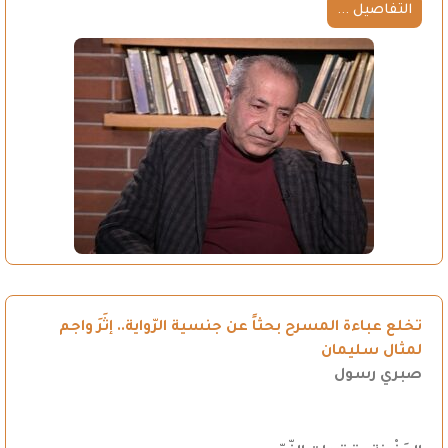
التفاصيل ...
تخلع عباءة المسرح بحثاً عن جنسية الرّواية.. إثَرَ واجم
لمثال سليمان
صبري رسول