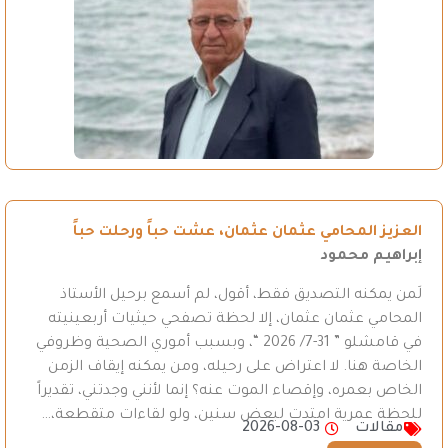
العزيز المحامي عثمان عثمان، عشت حباً ورحلت حباً
إبراهيم محمود
لَمن يمكنه التصديق فقط، أقول، لم أسمع برحيل الأستاذ
المحامي عثمان عثمان، إلا لحظة تصفحي حيثيات أربعينيته
في قامشلو ” 31-7/ 2026 “، وبسبب أموري الصحية وظروفي
الخاصة هنا. لا اعتراض على رحيله، ومن يمكنه إيقاف الزمن
الخاص بعمره، وإقصاء الموت عنه؟ إنما لأنني وجدتني، تقديراً
للحظة عمرية امتدت لبعض سنين، ولو لقاءات متقطعة،…
مقالات
2026-08-03