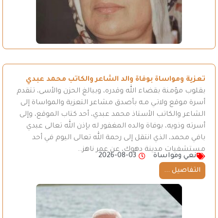
تعزية ومواساة بوفاة والد الشاعر والكاتب محمد عبدي
بقلوب مؤمنة بقضاء الله وقدره، وببالغ الحزن والأسى، تتقدم
أسرة موقع ولاتـي مـه بأصدق مشاعر التعزية والمواساة إلى
الشاعر والكاتب الأستاذ محمد عبدي، أحد كتاب الموقع، وإلى
أسرته وذويه، بوفاة والده المغفور له بإذن الله تعالى عبدي
بافي محمد، الذي انتقل إلى رحمة الله تعالى اليوم في أحد
مستشفيات مدينة دهوك، عن عمر ناهز…
نعي ومواساة
2026-08-03
التفاصيل ...