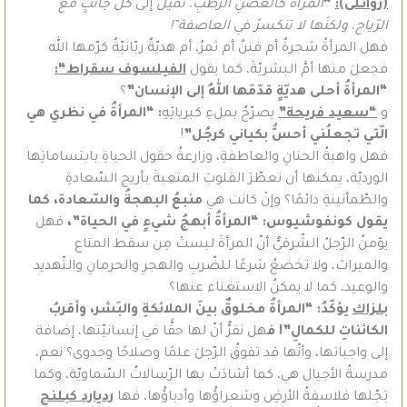
(زواتلى):
“
المرأةُ كالغصنِ الرّطبِ، تميلُ
إلى
كلِّ جانبٍ مع
الرّياح، ولكنّها لا تنكسرُ
في
العاصفة”!
فهل المرأةُ شجرةٌ أم فننٌ أم ثمرُ، أم هديّةٌ ربّانيّةٌ كرّمها الله
فجعلَ منها أمَّ البشريّةَ، كما يقول
الفيلسوف سقراط
“:
“
المرأةُ أحلى هديّةٍ قدّمَها اللهُ إلى
الإنسان”
؟
و
“سعيد فريحة”
يصرّحُ بملءِ كبريائِهِ
: “المرأةُ في نظري هي
الّتي
تجعلُني أحسُّ بكياني كرجُل”
!
فهل واهبةُ الحنانِ والعاطفةِ، وزارعةُ حقول الحياةِ بابتساماتِها
الورديّة، يمكنها أن تعطّرَ القلوبَ المتعبةَ بأريج السّعادةِ
والطّمأنينةِ دائمًا؟ وإنْ كانت هي
منبعُ البهجةُ والسّعادة، كما
يقول
كونفوشيوس:
“المرأةُ
أبهجُ شيءٍ في الحياة”،
فهل
يؤمنُ الرّجلُ الشّرقيُّ أنّ المرأةَ ليستْ مِن سقط المتاع
والميراث، ولا تخضعُ شرعًا للضّربِ والهجرِ والحرمانِ والتّهديد
والوعيد،
كما لا يمكنُ الاستغناء عنها؟
بلزاك
يؤكّدُ: “المرأةُ مخلوقٌ بينَ الملائكةِ والبَشر، وأقربُ
الكائناتِ للكمالِ”! ف
هل نقرُّ أنّ لها حقًّا في إنسانيّتها، إضافة
إلى واجباتها، وأنّها قد تفوقُ الرّجلَ علمًا وصلاحًا وجدوى؟ نعم،
مدرسةُ الأجيال هي، كما أشادَتْ بها الرّسالاتُ السّماويّة، وكما
بَجّلها فلاسفةُ الأرضِ وشعراؤُها وأدباؤُها، فها
رديارد كبلنج