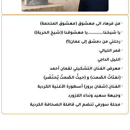
· من فرهاد الى معشوق (معشوق الملحمة)
· يا شيخنا………………يا معشوقنا ((شيخ الحرية))
· رحلتي من دمشق إلى عمان(1)
· قمر الليالي
· الليل الداجي
· معرض الفنان التشكيلي لقمان أحمد
· (نفثاتُ الصّمت) و (حيثُ الصّمتُ يُحتَضَر)
· الفنان (شفان برور) أسطورة الأغنية الكردية
· وجيهة سعيد ونداء اللازورد
· مجلة سورمي تنضم الى قافلة الصحافة الكردية