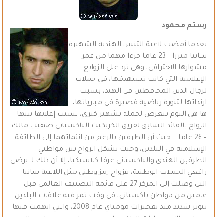
رستم محمود
بعدما أمضت لاعبة التنس الهندية الشهيرة
سانيا ميرزا – 23 عاما جزءا مهما من عمر
مشوارها الاحترافي، وهي ترد على الزوابع
الإعلامية التي كانت تستهدفها، في حملات
لرجال الدين المحافظين في الهند، بسبب
ارتدائها لتنورة رياضية قصيرة في مبارياتها،
ها هي اليوم تتعرض لحملة تشهير كبرى، بسبب إعلانها نيتها
الزواج بالقائد السابق لفريق الكريكيت الباكستاني صهيب مالك
– 28 عاما -. حيث أن الطرفين بالرغم من انتمائهما إلى الطائفة
الإسلامية في البلدين، وحيث يشكل الزواج بين مواطني
الطرفين الهندي والباكستاني عرفا كلاسيكيا، إلا أن ذلك لا يرضي
رافعي الحملات الوطنية، فزواج رمز وطني مثل اللاعبة سانيا
التي وصلت إلى المركز 27 على قائمة التصنيف العالمي قبل
عامين من مواطن باكستاني، في وقت تمر فيه علاقات البلدين
بتوتر شديد منذ تفجيرات مومباي عام 2008، والتي اتهمت فيها