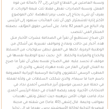
ونسبة العاملين في القطاع الزراعي إلى 77 بالمائة من قوة
العمل، ونسبة الصادرات تغطي فقط ثلث قيمة الواردات، لا
يعرف أي شيء يحتاج إلى نصب يرمز للنهضة. لكن الموضوع
الأكثر إثارة للاشمئزاز، كون أن ثلث العائدات ستعود إلى الرئيس
واد البالغ من العمر 82 عاما، على أساس حقوق المؤلف، بصفته
المبتكر الفني للنصب.
كل صباح تستطيع أن تقرأ في الصحافة عشرات الأخبار مثل
هذه، أخبار عن حالات ونماذج ومواقف تعبيرية عن أشكال من
الوطنية الرمزية، لكنها في العمق تبطن سلوكيات من التسلط
والخداع والمزايدة والخلط.. الخ. بحيث تبدو الوطنية نفسها في
موقف لا تحسد عليه. ففي الصباح نفسه يمكن أن تقرأ ما صرح
به الفنان الإيراني الفار من بلاده مهرداد إشغي، والذي كان
المطرب الرسمي للتلفزيون والإذاعة الرسمية الإيرانية المعروفة
باسم «يدا فا سيما»، والذي شككت السلطات في ولائه لعمله
في حملة مير حسين موسوي أبرز منافسي أحمدي نجاد في
الانتخابات الأخيرة. وبعد رفضه الغناء في حملة الرئيس أحمدي
نجاد قامت قوات الأمن بترهيبه حيث اعتقل وتلقى تهديدات
بعواقب وخيمة. قال إشغي (40 عاما) من شقته في مدينة
قيصرية التركية لوكالة الأسوشيتد برس، بعدما فر إلى تركيا