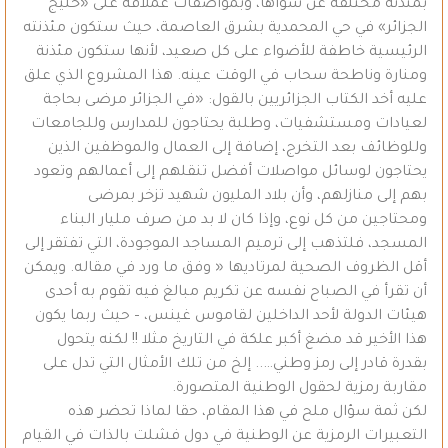
بمئذنة مختلفة عن سواها، وبمواصفات عملاقة على «خليج
الجزائر» في حي المحمدية بشرق العاصمة، حيث ستكون مئذنته
الرئيسية خاطفة للأضواء على كل صعيد، لأنها ستكون مئذنة
ومنارة وناطحة سحاب في الوقت عينه. هذا المشروع الذي علق
عليه أخد الكتاب الجزائريين بالقول: «في الجزائر مرضى بحاجة
لعيادات ومستشفيات، وطلبة يحتاجون للمدارس وللجامعات
وللوظائف بعد التخرج، إضافة إلى العمال والموظفين الذين
يحتاجون لوسائل مواصلات أفضل تنقلهم إلى أعمالهم وتعود
بهم إلى منازلهم، وأن بلاد المليون شهيد تزخر بمرضى
ومحتاجين من كل نوع، وإذا كان لا بد من صرف مليار البناء
المسجد، فلتذهب إلى ترميم المساجد الموجودة، التي تفتقر إلى
أقل الظروف الصحية لمرتاديها « وفق ما ورد في مقاله. ويمكن
أن تقرأ في الصباح نفسه عن تكريم مبالغ فيه تقوم به أحدى
هيئات الدولة لأحد الداخلين لقاموس غينس، – حيث ربما يكون
هذا الأخير قد مضغ أكبر علكة في التاريخ مثلا !! لكنه يتحول
بقدرة قادر إلى رمز وطني….. إلخ من تلك الأمثال التي تدل على
مقاربة رمزية لحقول الوطنية المتصورة.
لكن ثمة سؤال ملح في هذا المقام، حقا لماذا تحضر هذه
التعبيرات الرمزية عن الوطنية في دول فشلت بالذات في القيام