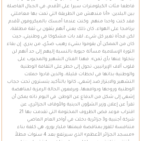
قاطعا مئات الكيلومترات سيرا على الأقدم، في الجبال الفاصلة
بين البلدين: «أنا مندهش من الطريقة التي تمت بها معاملتي.
فقد كنت واحدا منهم. وكنت عندما أمسك بالميكروفون لأقدم
برنامجا على الهواء، كان ذلك يعني أنهم يثقون بي ثقة مطلقة،
لكن فجأة تغير كل شيء، لقد بات مشكوكا في وطنيتي، حيث
كان من الممكن أن يقوموا بشيء رهيب ضدّي، من يدري. إن بقاء
الثورة الإسلامية مسألة حيوية بالنسبة إليهم إلى حد أنهم لن
يتخلوا عنها بأي ثمن». فهذا الفنان الشهير والمحبوب على
قلوب آلاف الإيرانيين، تحول إلى خطر على الثقافة الوطنية
والوطنية بذاتها في لحظات قليلة، والذين قادوا حملات
التشهير والابتزاز ضد إشغي، كانوا بالتأكيد يتسترون تحت حجاب
الوطنية وروحها ودوافعها، ويرفعون الحالة الرمزية لمناهضة
إشغي إلى شكل من الدفاع عن الوطن. في اليوم ذاته يمكن أن
تقرأ عن إعلان وزير الشؤون الدينية والأوقاف الجزائري، عن
اقتراب موعد فض الظروف المختومة التي تقدمت بها 21
شركة أجنبية و3 جزائرية دخلت في أواخر العام الماضي
متنافسة للفوز بمناقصة قيمتها مليار يورو، هي كلفة بناء
«مسجد الجزائر الأعظم» الذي سيرتفع بعد 4 سنوات مطلاً