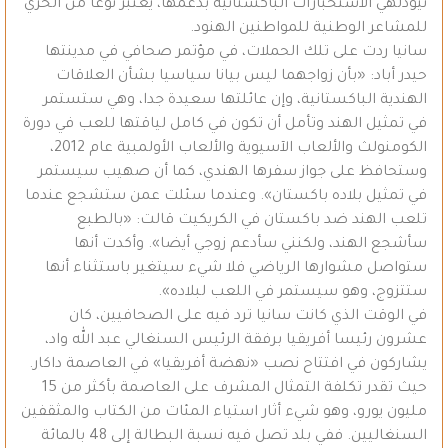
نيودلهي الاستخبارات الباكستانية بدعمها، يعتبر نوعا من الخزي
للمشاعر الوطنية للمواطنين الهنود.
سانيا ردت على تلك الحملات، في مؤتمر صحافي في مدينتها
حيدر أباد: «بأن زواجهما ليس بيانا سياسيا بشأن العلاقات
الهندية الباكستانية، وإن عائلتها سعيدة جدا، وهي ستستمر
في تمثيل الهند وتأمل أن تكون في كامل لياقتها للعب في دورة
الكومنولث والألعاب الآسيوية والألعاب الأولمبية عام 2012،
وستحافظ على جواز سفرها الهندي، كما أن صهيب سيستمر
في تمثيل بلاده باكستان». وعندما سئلت عمن ستشجع عندما
تلعب الهند ضد باكستان في الكريكيت قالت: «بالطبع
سأشجع الهند، ولكنني سأدعم زوجي أيضا». وأكدت أنها
ستواصل مشوارها الرياضي فلا شيء سيتغير باستثناء أنها
ستتزوج، وهو سيستمر في اللعب لبلاده».
في الوقت الذي كانت سانيا ترد فيه على الصحافيين، كان
عشرون رئيسا أفريقيا برفقة الرئيس السنغالي عبد الله واد،
يشاركون في افتتاح نصب «نهضة أفريقيا» في العاصمة داكار.
حيث تقدر تكلفة التمثال المشرف على العاصمة بأكثر من 15
مليون يورو، وهو شيء أثار استياء المئات من الكتاب والمثقفين
السنغاليين. ففي بلد تصل فيه نسبة البطالة إلى 48 بالمائة