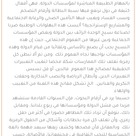
بالمهام الطبيعة المباشرة لمؤسسات الدولة، فهي أفعال
كثيفة في دول ترتفع فيها نسبة البطالة وأرقام التضخم
ونسب الفساد ويغيب فيها التأمين الصحي والرعاية الاجتماعية
والمشاريع الإستراتجية؟ أليست هذه البهلوانات الوطنية ضربا
لصناعة نسيج الوحدة الزائف بين الدولة وبعض المؤسسات
الجماعية وبين غيرها من العموم الاجتماعي، حيث إن هذه
النسيج يجب أن يصنع بالأساس وتلقائيا من قيام الدولة وهذه
المؤسسات بواجبها تجاه العموم ذلك. ومن ثم ألا تبطن كل
رمزية تغلف تلك الممارسات شكلا محضا لتغيب التعبيرات
الحقيقية لمصالح هذا العموم. فالدين، أو قل تسيس
التعبيرات الدين، وأبطال الرياضة والنصب التذكارية وحفلات
التكريم والفنانين.. الخ تشكل مفاتح هذه اللعبة من التغييب
والإلهاء.
حسبما يرد في أرقام البحوث، فإن السنوات القادمة ستشهد
مزيدا من فشل الدولة ومؤسساتها في ربوع بلداننا، ومقابل
ذلك، نتوقع أن تزداد تلك المظاهر حضورا في أكثر من حقل
رمزي، وأن تغلف كل مرة بخطابات وأشكال من الحقول الرمزية
تلك. وبالمقابل فأن فضحها وكشف زيفها سيعد مهمة بالغة
الحساسية للنخب الثقافية في مجتمعاتنا، فالأصالة، حسب