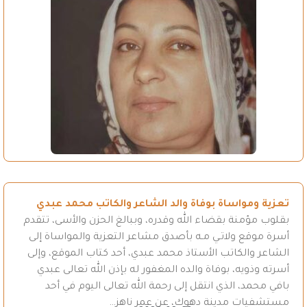
تعزية ومواساة بوفاة والد الشاعر والكاتب محمد عبدي
بقلوب مؤمنة بقضاء الله وقدره، وببالغ الحزن والأسى، تتقدم
أسرة موقع ولاتـي مـه بأصدق مشاعر التعزية والمواساة إلى
الشاعر والكاتب الأستاذ محمد عبدي، أحد كتاب الموقع، وإلى
أسرته وذويه، بوفاة والده المغفور له بإذن الله تعالى عبدي
بافي محمد، الذي انتقل إلى رحمة الله تعالى اليوم في أحد
مستشفيات مدينة دهوك، عن عمر ناهز…