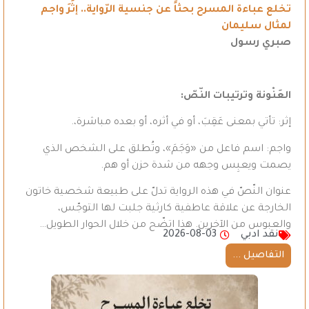
تخلع عباءة المسرح بحثاً عن جنسية الرّواية.. إثَرَ واجم
لمثال سليمان
صبري رسول
العَنْونة وترتيبات النّصّ
:
إثر: تأتي بمعنى عَقِبَ، أو في أثره، أو بعده مباشرة،.
واجم: اسم فاعل من «وَجَمَ»، وتُطلق على الشخص الذي
يصمت ويعبِس وجهه من شدة حزن أو هم.
عنوان النّصّ في هذه الرواية تدلّ على طبيعة شخصية خاتون
الخارجة عن علاقة عاطفية كارثية جلبت لها التوجّس،
والعبوس من الآخرين. هذا اتضّح من خلال الحوار الطويل…
نقد ادبي
2026-08-03
التفاصيل ...