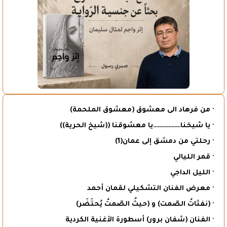
· من فرهاد الى معشوق (معشوق الملحمة)
· يا شيخنا………………يا معشوقنا ((شيخ الحرية))
· رحلتي من دمشق إلى عمان(1)
· قمر الليالي
· الليل الداجي
· معرض الفنان التشكيلي لقمان أحمد
· (نفثاتُ الصّمت) و (حيثُ الصّمتُ يُحتَضَر)
· الفنان (شفان برور) أسطورة الأغنية الكردية