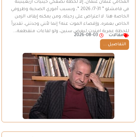
المحامي عثمان عثمان، إلا لحظة تصفحي حيثيات أربعينيته
في قامشلو ” 31-7/ 2026 “، وبسبب أموري الصحية وظروفي
الخاصة هنا. لا اعتراض على رحيله، ومن يمكنه إيقاف الزمن
الخاص بعمره، وإقصاء الموت عنه؟ إنما لأنني وجدتني، تقديراً
للحظة عمرية امتدت لبعض سنين، ولو لقاءات متقطعة،…
مقالات
2026-08-03
التفاصيل ...