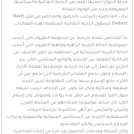
مجلة الحوار) حضرها لفيف من النخبة الثقافية والسياسية
المعروفة وعدد من الوجوه الشابة.
بدأت المحاضرة بالترحيب بالحضور والمحاضر من قبل (Bavê
helbest) مسؤول اللجنة الثقافية المنظمة لهذه الفعاليات.
بدأ المحاضر بلمحة تاريخية عن مجموعة الظروف التي أنتجت
خصوصية الحالة الكردية الراهنة وماهية الظروف التي أنتجت
الحالة الكردية الاستثنائية في المنطقة ثم حاول الكشف عن
إشكالية العلاقة بين الإسلام والواقع السياسي للكرد عبر
التاريخ ثم انتقل إلى قراءة تاريخية موضوعية لعلاقة الأكراد
بالإسلام وحول تجمع المصادر التاريخية التي تجمع على أن
الأكراد دخلو الإسلام سلما وكانت المقاومة للدين الجديد
ضعيفة وشكلية وقال قد يكون من الإجحاف تثبيت صيغة
قبول الكرد للإسلام من خلال عدة روايات ونصوص وان إسلام
الكرد كان مدخلا موضوعيا لاندماجهم في المحيط العربي
والتركي والفارسي ,ثم أنهي محاضرته بدراسة النزعات
الاستقلالية الكردية عن السلطتين العثمانية والصفوية وحركات
الإسلام السياسي والكرد المعاصرة
وكان لأسئلة ومدخلات الحضور دورا بارزا في إغناء المحاضرة.