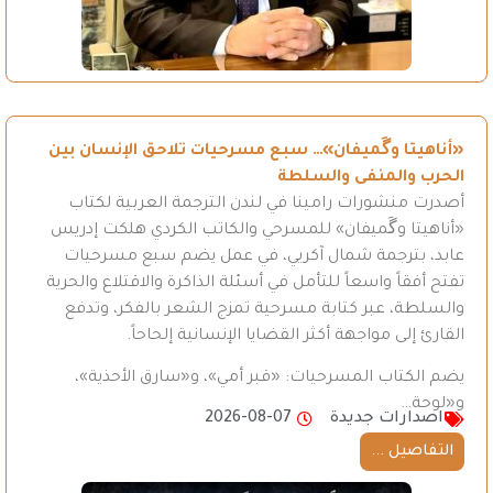
«أناهيتا وگَميفان»… سبع مسرحيات تلاحق الإنسان بين
الحرب والمنفى والسلطة
أصدرت منشورات رامينا في لندن الترجمة العربية لكتاب
«أناهيتا وگَميفان» للمسرحي والكاتب الكردي هلكت إدريس
عابد، بترجمة شمال آكريي، في عمل يضم سبع مسرحيات
تفتح أفقاً واسعاً للتأمل في أسئلة الذاكرة والاقتلاع والحرية
والسلطة، عبر كتابة مسرحية تمزج الشعر بالفكر، وتدفع
القارئ إلى مواجهة أكثر القضايا الإنسانية إلحاحاً.
يضم الكتاب المسرحيات: «قبر أمي»، و«سارق الأحذية»،
و«لوحة…
اصدارات جديدة
2026-08-07
التفاصيل ...