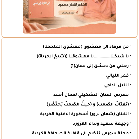
· من فرهاد الى معشوق (معشوق الملحمة)
· يا شيخنا………………يا معشوقنا ((شيخ الحرية))
· رحلتي من دمشق إلى عمان(1)
· قمر الليالي
· الليل الداجي
· معرض الفنان التشكيلي لقمان أحمد
· (نفثاتُ الصّمت) و (حيثُ الصّمتُ يُحتَضَر)
· الفنان (شفان برور) أسطورة الأغنية الكردية
· وجيهة سعيد ونداء اللازورد
· مجلة سورمي تنضم الى قافلة الصحافة الكردية