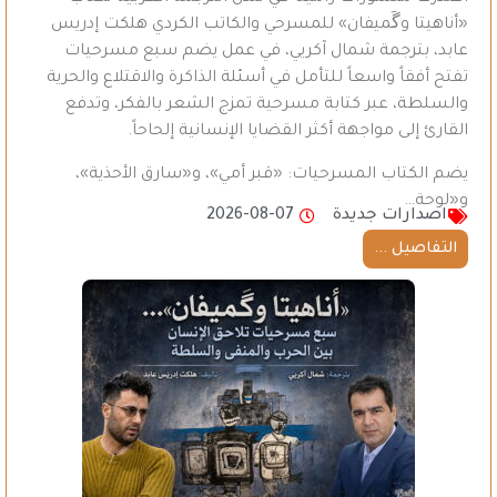
«أناهيتا وگَميفان» للمسرحي والكاتب الكردي هلكت إدريس
عابد، بترجمة شمال آكريي، في عمل يضم سبع مسرحيات
تفتح أفقاً واسعاً للتأمل في أسئلة الذاكرة والاقتلاع والحرية
والسلطة، عبر كتابة مسرحية تمزج الشعر بالفكر، وتدفع
القارئ إلى مواجهة أكثر القضايا الإنسانية إلحاحاً.
يضم الكتاب المسرحيات: «قبر أمي»، و«سارق الأحذية»،
و«لوحة…
اصدارات جديدة
2026-08-07
التفاصيل ...