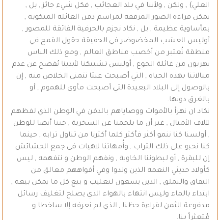
العلي) , ولكن , ولأننا في بلد العجائب , فكل شيء جائز , بل ,
يمكن قراءة الصور المرفقة لمراسم دفن العائلة المنكوبة ,
بمأساوية عظيمة , بل , نكاد نجزم بالحرفية الفائقة للمصور ,
أوليس العشب المخضوضر في الحقيقة حقول القمح في
منطقة تُعتبر من أخصب مناطق العالم , ومع ذلك الناس
يهربون من غائلة الجوع , أوليس تشبيكنا لأيدينا يُفصح عن عدم
مبالاتنا بهذه الحياة , التي أصبحت عبئا نتمنى الخلاص منه , إن
بالوصول إلى البلاد البعيدة التي أصبحت مأوى للهموم , أو
بالغرق دونها.
نكاد ان نهزأ بالأموات ووصاياهم بالدفن في الوطن الذي لفظهم
لآلاف الأميال , غير أن ما يلجمنا عن السخرية , حبنا أيضا للوطن
, أولسنا كنا ننمو أكثر فأكثر كلما أكثرنا من تناول ترابه , حينما
كنا نحبو على ذلك التراب , وأُمهاتنا لاهيات في جمع الحشائش
إن للبقرة , أو لبطوننا الخاوية , ونفهم الوطن و نتفهمه , ليس
كأولاد حديثي النعمة الذين ولدوا وفي أفواههم معالق من
النفاق والتملق , الذين يسعون لتعليب و بيع كل ما يمكن بيعه ,
ابتداء بالماء وليس انتهاء بالهواء الذي يصلح لتغليف رسائل
مدفوعة الثمن لقراءة حظنا , الذي لم نعرفه إلا ساخطا و
مُتعثراً بنا.