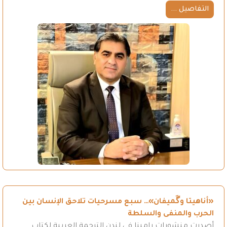
التفاصيل ...
«أناهيتا وگَميفان»… سبع مسرحيات تلاحق الإنسان بين
الحرب والمنفى والسلطة
أصدرت منشورات رامينا في لندن الترجمة العربية لكتاب