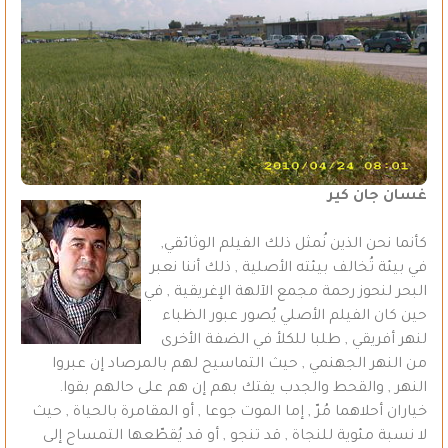
غسان جان كير
كأنما نحن الذين نُمثل ذلك الفيلم الوثائقي,
في بيئة تُخالف بيئته الأصلية , ذلك أننا نعبر
البحر لنحوز رحمة مجمع الآلهة الإغريقية , في
حين كان الفيلم الأصلي يُصور عبور الظباء
لنهر أفريقي , طلبا للكلأ في الضفة الأخرى
من النهر الجهنمي , حيث التماسيح لهم بالمرصاد إن عبروا
النهر , والقحط والجدب يفتك بهم إن هم على حالهم بقوا.
خياران أحلاهما مُرّ , إما الموت جوعا , أو المقامرة بالحياة , حيث
لا نسبة مئوية للنجاة , قد تنجو , أو قد يُقطّعها التمساح إلى