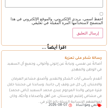
احفظ اسمي، بريدي الإلكتروني، والموقع الإلكتروني في هذا
المتصفح لاستخدامها المرة المقبلة في تعليقي.
اقرأ أيضاً ...
رسالة شكر على تعزية
أصالةً عن نفسي، ونيابةً عن إخوتي وأخواتي، وجميع آل السعيد
في الوطن والمهجر،
أتقدم بأسمى آيات الشكر والتقدير، وأصدق مشاعر العرفان
والامتنان، إلى كل من وقف إلى جانبنا، وساندنا في محنتنا خلال
فترة مرض والدنا المرحوم عبدي محمد السعيد (بافي محمد)
في مشافي إقليم كوردستان، من أهل وأصدقاء وأحبّة، وكان
لمواقفهم الإنسانية النبيلة بالغ الأثر في…
نعي ومواساة
2026-08-07