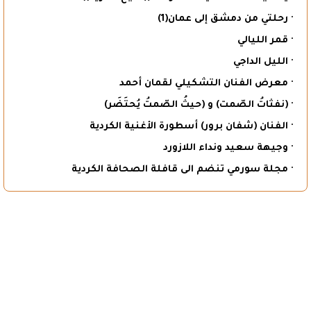
· رحلتي من دمشق إلى عمان(1)
· قمر الليالي
· الليل الداجي
· معرض الفنان التشكيلي لقمان أحمد
· (نفثاتُ الصّمت) و (حيثُ الصّمتُ يُحتَضَر)
· الفنان (شفان برور) أسطورة الأغنية الكردية
· وجيهة سعيد ونداء اللازورد
· مجلة سورمي تنضم الى قافلة الصحافة الكردية