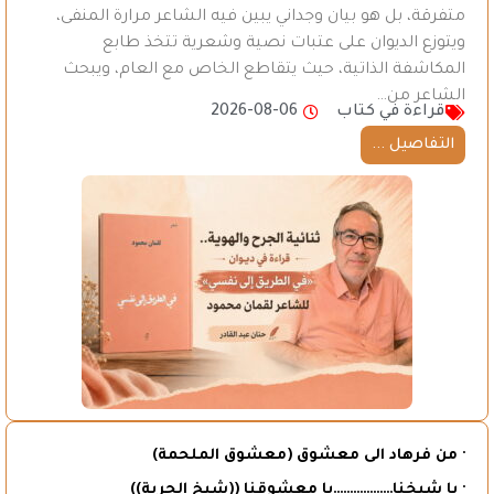
متفرقة، بل هو بيان وجداني يبين فيه الشاعر مرارة المنفى،
ويتوزع الديوان على عتبات نصية وشعرية تتخذ طابع
المكاشفة الذاتية، حيث يتقاطع الخاص مع العام، ويبحث
الشاعر من…
قراءة في كتاب
2026-08-06
التفاصيل ...
· من فرهاد الى معشوق (معشوق الملحمة)
· يا شيخنا………………يا معشوقنا ((شيخ الحرية))