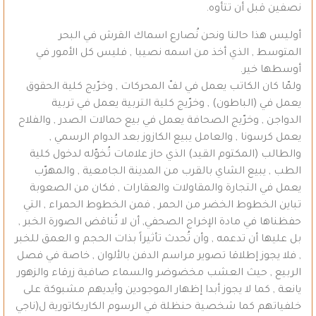
نصفين قبل أن تتأوه.
أوليس هذا حالنا ونحن نُصارع اسماك القرش في البحر
المتوسط , الذي أخذ من اسمه نصيبا , فليس كل الأمور في
أوسطها خير.
ولمّا كان الكاتب يعمل في لفّ المحركات , وخرّيج كلية الحقوق
يعمل في (الباطون) , وخرّيج كلية التربية يعمل في تربية
الدواجن , وخرّيج الصحافة يعمل في بيع حمالات الصدر , والفلاح
يعمل كرسونا , والعامل يبيع الكازوز بعد الدوام الرسمي ,
والطالب (المكتوم القيد) الذي حاز علامات تُخوّله لدخول كلية
الطب , يبيع الشاي بالقرب من المدينة الجامعية , والمهرّب
يعمل في التجارة والمقاولات والعقارات , فكان من الصعوبة
تباين الخطوط الخضر من الحمر , فمن الخطوط الحمراء , التي
حفظناها في مادة الإخراج الصحفي, أن لا تُناقض الصورة الخبر ,
بل عليها أن تدعمه , وأن تُحدث تأثيراً بذات الحجم و العمق للخبر
, فلا يجوز إطلاقا تصوير مراسم الدفن بالألوان , خاصة في فصل
الربيع , حيث العشب مخضوضر والسماء صافية زرقاء والزهور
يانعة , كما لا يجوز أبدا إظهار الموجودين وأيديهم مشبوكة على
خلفياتهم كما شخصية حنظلة في الرسوم الكاريكاتورية ل(ناجي