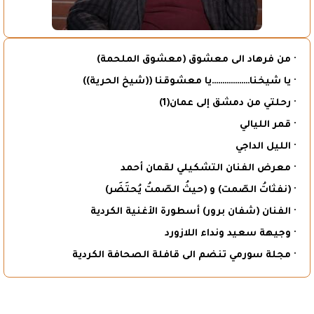
· من فرهاد الى معشوق (معشوق الملحمة)
· يا شيخنا………………يا معشوقنا ((شيخ الحرية))
· رحلتي من دمشق إلى عمان(1)
· قمر الليالي
· الليل الداجي
· معرض الفنان التشكيلي لقمان أحمد
· (نفثاتُ الصّمت) و (حيثُ الصّمتُ يُحتَضَر)
· الفنان (شفان برور) أسطورة الأغنية الكردية
· وجيهة سعيد ونداء اللازورد
· مجلة سورمي تنضم الى قافلة الصحافة الكردية