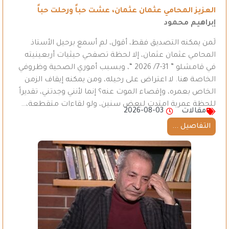
العزيز المحامي عثمان عثمان، عشت حباً ورحلت حباً
إبراهيم محمود
لَمن يمكنه التصديق فقط، أقول، لم أسمع برحيل الأستاذ
المحامي عثمان عثمان، إلا لحظة تصفحي حيثيات أربعينيته
في قامشلو ” 31-7/ 2026 “، وبسبب أموري الصحية وظروفي
الخاصة هنا. لا اعتراض على رحيله، ومن يمكنه إيقاف الزمن
الخاص بعمره، وإقصاء الموت عنه؟ إنما لأنني وجدتني، تقديراً
للحظة عمرية امتدت لبعض سنين، ولو لقاءات متقطعة،…
مقالات
2026-08-03
التفاصيل ...