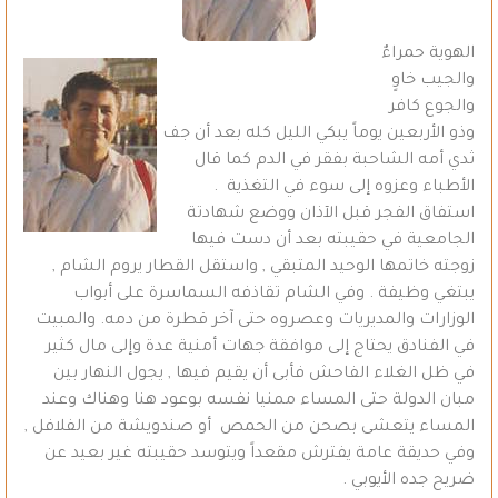
الهوية حمراءٌ
والجيب خاوٍ
والجوع كافر
وذو الأربعين يوماً يبكي الليل كله بعد أن جف
ثدي أمه الشاحبة بفقر في الدم كما قال
الأطباء وعزوه إلى سوء في التغذية .
استفاق الفجر قبل الآذان ووضع شهادتة
الجامعية في حقيبته بعد أن دست فيها
زوجته خاتمها الوحيد المتبقي , واستقل القطار يروم الشام ,
يبتغي وظيفة . وفي الشام تقاذفه السماسرة على أبواب
الوزارات والمديريات وعصروه حتى آخر قطرة من دمه. والمبيت
في الفنادق يحتاج إلى موافقة جهات أمنية عدة وإلى مال كثير
في ظل الغلاء الفاحش فأبى أن يقيم فيها , يجول النهار بين
مبان الدولة حتى المساء ممنيا نفسه بوعود هنا وهناك وعند
المساء يتعشى بصحن من الحمص أو صندويشة من الفلافل ,
وفي حديقة عامة يفترش مقعداً ويتوسد حقيبته غير بعيد عن
ضريح جده الأيوبي .