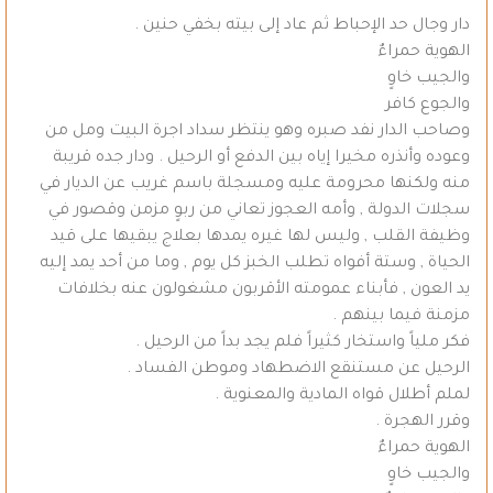
دار وجال حد الإحباط ثم عاد إلى بيته بخفي حنين .
الهوية حمراءٌ
والجيب خاوٍ
والجوع كافر
وصاحب الدار نفد صبره وهو ينتظر سداد اجرة البيت ومل من
وعوده وأنذره مخيرا إياه بين الدفع أو الرحيل . ودار جده قريبة
منه ولكنها محرومة عليه ومسجلة باسم غريب عن الديار في
سجلات الدولة , وأمه العجوز تعاني من ربوٍ مزمن وقصور في
وظيفة القلب , وليس لها غيره يمدها بعلاج يبقيها على قيد
الحياة , وستة أفواه تطلب الخبز كل يوم , وما من أحد يمد إليه
يد العون , فأبناء عمومته الأقربون مشغولون عنه بخلافات
مزمنة فيما بينهم .
فكر ملياً واستخار كثيراً فلم يجد بداً من الرحيل .
الرحيل عن مستنقع الاضطهاد وموطن الفساد .
لملم أطلال قواه المادية والمعنوية .
وقرر الهجرة .
الهوية حمراءٌ
والجيب خاوٍ