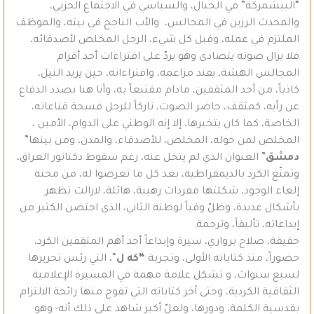
“البيشمركة” في الجبال، والسياسي في الاجتماع الحزبي،
والمحدث الرزين في المجالس، والأب الناجح في بيته، والموظف
الملتزم في عمله، وقبل كل شيء، الرجل المخلص لأصدقائه،
فلا يزال صوته يتصادى وهو يردّ على افتراءات أحد أقزام
المجالس الهشة، يفند مزاعمه، وافتراءاته، حين يريد النيل،
كاذباً، من أحد المثقفين، مادام مقتنعاً به، وأنا هنا بصدد الدفاع
عن رأيه، كمثقف، حاضر الصوت، تاركاً للرجل فسحة قناعاته،
الخاصة، كما كان يتخيرها، إلا إنه الوطني على الدوام، الأمين ،
المخلص لمن حوله، المخلص، للأصدقاء، والمدن، ومن بينها”
دمشق
” العنوان الذي لم يتخل عنه، رغم سقوط دكتاتور العراق،
وتمتّع الكرد بالديمقراطية، بعد كل ما تعرضوا له، من محنة
إلغاء الوجود، شكلتها مفردات رهيبة، هائلة، لازالت تظهر
بأشكال عديدة، وظلّ وفياً لوطنه الثاني، الذي احتضن الكثير من
إبداعاته، تأليفاً، وترجمة.
حقيقة، صلاح برواري، سيرة وإبداعاً أحد أهم المثقفين الكرد،
حضوراً، منذ كتاباته الأولى، وتجربة
“
كه ل
“، التي رئس تحريرها
لسبع سنوات، و تشكل علامة مهمة في المسيرة الإعلامية
الثقافية الكردية، وحتى آخر كتاباته التي تفوح منها رائحة الالتزام
بقدسية الكلمة، ودورها، ولعلّ أكبر شاهد على ذلك أنه- وهو