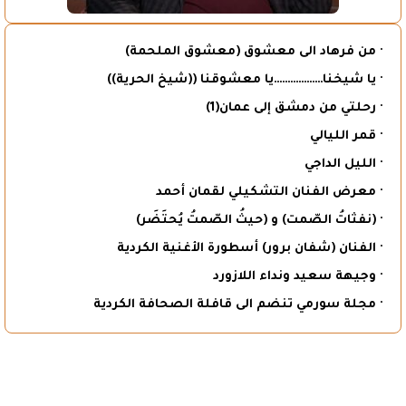
· من فرهاد الى معشوق (معشوق الملحمة)
· يا شيخنا………………يا معشوقنا ((شيخ الحرية))
· رحلتي من دمشق إلى عمان(1)
· قمر الليالي
· الليل الداجي
· معرض الفنان التشكيلي لقمان أحمد
· (نفثاتُ الصّمت) و (حيثُ الصّمتُ يُحتَضَر)
· الفنان (شفان برور) أسطورة الأغنية الكردية
· وجيهة سعيد ونداء اللازورد
· مجلة سورمي تنضم الى قافلة الصحافة الكردية