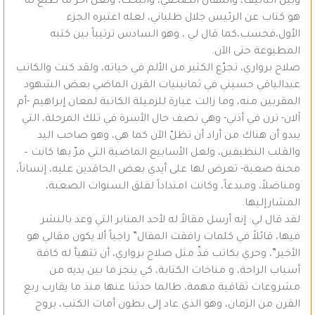
وبين التأليف، والمقال الصحفي، والبحث، ولعل آخر ما طبع له
هو كتاب عن الرئيس جلال طلباني، لعله اعتبره الجزء
الأول،فحسب،كما قال لي ، وهو السادس ترتيباً بين كتبه
المطبوعة حتى الآن.
صلاح برواري، تجرّع الكثير من الألم في حياته، ولقد كنت والكاتب
عبدالباقي حسيني في ثمانينيات القرن الماضي بعض الشهود
المقربين منه، وما زالت عبارة للزميلة الكاتبة لمعان إبراهيم -أم
آلان- ترن في أذني- وهي تصف حال الأسرة في تلك المرحلة، التي
يبدو أن هناك من أراد أن تظلّ الآن كما هي، وهو صاحب اليد
والقلب النظيفين، ولعل الأسابيع الماضية التي مرّ بها كانت –
محنة صعبة- تعرض لها على أيدي بعض الحاقدين عليه، إنساناً،
ومناضلاً، ومبدعاً، وكانت امتداداً لقلق السنوات الصعبة،
المشارإليها.
لقد قال لي: إنه أرسل مقالاً له لأحد المنابر التي وعد بالنشر
فيها، قائلاً في كلمات رافقت المقال” راجياً ألا يكون مقالي هو
الأخير”، وحري بكاتب فذّ مثل صلاح برواري، أن تتهيأ له كافة
أسباب الراحة، و مناخات الكتابة، كي ينجز ما بين يديه من
مشروعات ثقافية مهمة، طالما حدثنا عنها منذ ما يقارب ربع
القرن من الزمان، وهو الذي عاد إلى بطون أمات الكتب، بروح