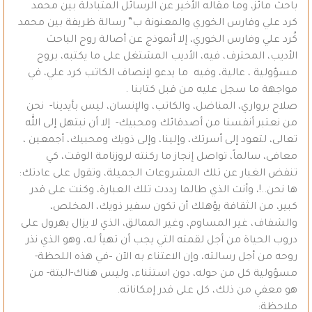
باحث مائز، وما مقاله الأخير عن الرسائل المتبادلة بين محمد
كرد علي وفارس الخوري والمعنونة ب” رسالة ظريفة بين محمد
كُرد علي وفارس الخوري، إلا أنموذج عن أصالة روح الباحث
الأديب، المحترف، فيه، الأديب المشتغل على ما يكتبه، بروح
مسؤولية ، عالية، وفيه ما يدعو لإنصاف الكاتب كرد علي، في
مواجهة ما سجل عليه من قبل كتابنا .
صلاح برواري، المناضل، والكاتب، والإنسان، ليس بأيدينا- نحن
من نعتبر أنفسنا من أصدقائك ومحبيك- إلا أن نبتهل إلى الله
تعالى، لتعود إلى أسرتك، وإلينا، وإلى ذويك ومحبيك، أجمعين ،
معافى، سالماً، تواصل إنجاز ما ركنته لروزنامة الوقت، كي
تنفض الغبار عن تلك المشروعات الجميلة، وتقول على عادتك:
ها نحن..!، وأنت الذي طالما رددت تلك العبارة، وكنت على قدر
كبير، من الثقافة يؤهلك أن تكون سفير ذويك، المخلص،
والشفاف، غير المساوم، وغير الممالق، الذي لا يزال يهرول على
دروب الحياة من أجل لقمته التي يجب أن تهيأ له، وهو الذي نذر
روحه من أجل رسالته، وإن الاعتناء به الآن –في هذه اللحظة-
مسؤولية كل من حوله، دون استثناء، وليس هناك-البتة- من
هو معفي من ذلك، كل على قدر إمكاناته.
ملاحظة: