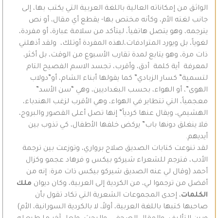
الواثق من إمكاناته العالية باللغة العربية التي يكتب بها، إلى
جانب لغته الأم، وكأنه مختص بها- يقطع أي مقال، أو نص
يترجمه، وهو يتصل هاتفياً، ليتأكد من سلامة عبارة، أو مفردة،
لغوياً، بل ويورد المترادفات،لهذه المفردة أوتلك، ولقد أذهلني
ذات مرة، وهو يتابع لمدة تقارب الأسبوع من الوقت، بل أكثر،
لمعرفة أية كلمة أدق، وأقرب، تجسد الاسم الفصيح التام
لتسمية” كسار الزبادي” كما يقولها أبناء الشام، أو”دولاب
الهوى”، أو الهواء، بحسب البغداديين، وهي “سن الأسد”
معجمياً، التي تتطاير في الهواء، وهي الأقرب لزغب الهندباء،
الهشيمي، ويقال عنها كردياً” إنها تصل أعلى القصور والبروج،
فلا ينغلق دونها باب” يركض خلفها الأطفال، كي تذوب بين
أيديهم.
لقد تنوعت كتابات الصديق صلاح برواري، وتوزعت بين ترجمة
الأدب، فترجم للشعراء شيركو بيكس و فرهاد عجمو وكزال
أحمد (وقال لي عنه الصديق شيركو بيكس ذات مرة: إنه من
أفضل من ترجموا لي، من الكردية إلى العربية، وكان ديوان
ملك
الكلمات
، إحدى المجموعات الشعرية التي تكاد تقول بأن
صاحبها كتبها باللغة العربية، أولاً، لا بالكردية السورانية، الأم)