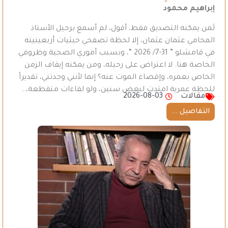
إبراهيم محمود
لَمن يمكنه التصديق فقط، أقول، لم أسمع برحيل الأستاذ
المحامي عثمان عثمان، إلا لحظة تصفحي حيثيات أربعينيته
في قامشلو ” 31-7/ 2026 “، وبسبب أموري الصحية وظروفي
الخاصة هنا. لا اعتراض على رحيله، ومن يمكنه إيقاف الزمن
الخاص بعمره، وإقصاء الموت عنه؟ إنما لأنني وجدتني، تقديراً
للحظة عمرية امتدت لبعض سنين، ولو لقاءات متقطعة،…
مقالات
2026-08-03
التفاصيل ...