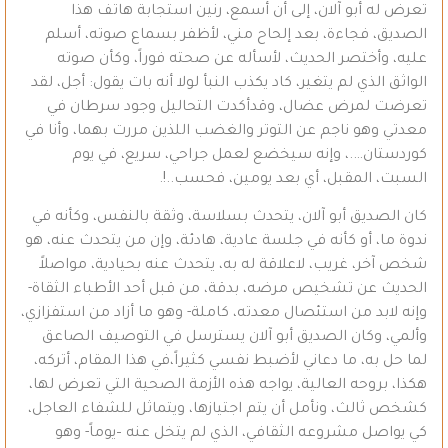
تعرض له أبو آلان، إلى أن أسمع، رنين استجابة هاتف هذا
الصديق، فجاءة، بعد إلحاح مني، لأظفر بسماع صوته، أسلم
عليه، وأختصر الحديث، لأسأله عن صحته فوراً، وكأن صوته
الواثق الذي لم يتغير، كاد يكذب النبأ لولا أنه بات يقول: أجل، لقد
تعرضت لمرض عضال، وقدأكدت التحاليل وجود سرطان في
معدتي وهو ناجم عن التوتر والغضب اللذين مررت بهما، وأنا في
كوردستان….، وإنه سيخضع لعمل جراحي، سريع، في يوم
السبت، المقبل، أي بعد يومين، فحسب..!.
كان الصديق أبو آلان، يتحدث بسلاسة، وثقة بالنفس، وكأنه في
ندوة ما، أو كأنه في جلسة عادية، هادئة، وإن من يتحدث عنه، هو
شخص آخر، غريب، لاعلاقة له به، يتحدث عنه بحيادية، مواصلاً
الحديث عن تشخيص مرضه، بدقة، من قبل أحد الأطباء الثقاة-
وإنه لابد من استئصال معدته، كاملة- وهو ما أزاد من استفزازي،
وألمي، وكان الصديق أبو آلان يسترسل في التوصيف الصاعق
لما حل به، ما دعاني لأضبط نفسي كثيراً،في هذا المقام، أتركه،
هكذا، بروحه العالية، يواجه هذه الأزمة الصحية التي تعرض لها،
كشخص ثالث، ونأمل أن يتم اجتيازها، ويتماثل للشفاء العاجل،
كي يواصل مشروعه الثقافي، الذي لم يتخل عنه –يوماً- وهو