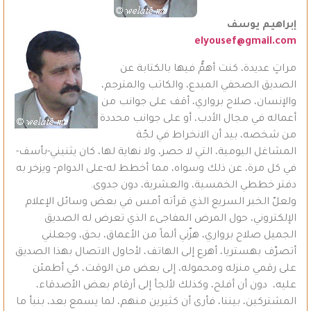
إبراهيم يوسف
elyousef@gmail.com
مراتٍ عديدة، كنت أهمُّ فيها بالكتابة عن
الصديق الصحفي المبدع، والكاتب والمترجم،
والإنسان، صلاح برواري، أقف على جوانب من
أعماله في مجال الأدب، أو على جوانب محددة
من شخصه، بيد أن الانخراط في لجّة
المشاغل اليومية، التي لا حصر، ولا نهاية لها، كان يثنيني-بأسف-
في كل مرة، عن ذلك وسواه، مما أخطط له-على الدوام- ويزخر به
دفتر خططي الخمسية، والعشرية، دون جدوى.
ولعلّ الخبر السريع الذي قرأته أمس في بعض وسائل الإعلام
الإلكتروني، حول المرض المفاجىء الذي تعرض له الصديق
الجميل صلاح برواري، هزّني ألماً من الأعماق، بحق، وجعلني
أتصرّف بهستريا، أهرع إلى الهاتف، لأحاول الاتصال بهذا الصديق
على رقمي منزله ومحموله، إلى بعض من الوقت، كي أطمئن
عليه، دون أن أفلح، وكذلك لألجأ إلى أرقام بعض الأصدقاء،
المشتركين، بيننا، فأرى أن كثيرين منهم، لما يسمع بعد، بنبأ ما