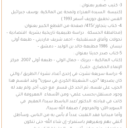
3- كتيب صغير بعنوان :
(كنيسة السيدة العذراء ولمحة عن المالكية. يوسف جبرائيل
القس تحقيق جوزيف أسمر 1993 )
4- كتاب يتجاوز /415/ صفحة من القطع الكبير بعنوان:
(محافظة الحسكة . دراسة طبيعية تاريخية بشرية اقتصادية –
تحولات وآفاق مستقبلية – احمد شريف مارديني – طبعة أولى
نيسان 1986 مطبعة خالد بن الوليد – دمشق –
5-كتاب صدر حديثا بعنوان :
(كتاب المالكية – ديريك – جمال الولي – طبعة أولى 2007. مركز
الإنماء الحضاري. حلب).
6- دراسة سريعة نشرت في إحدى أعداد نشرة / الطريق / والتي
كان يصدرها “حزب الشغيلة الكردي في سوريا” وقد انقسم هذا
الحزب على نفسه، ثم اتحد كل قسم مع حزب آخر، ولم يعد له
وجود مستقل-بحسب علمي- ومن الأسماء المعروفة التي
كانت في قيادته الدكتور /عبد الباسط سيدا/ المقيم في
السويد-الآن- والمرحوم / صبغة الله سيدا/.
وأما ميدانيا فقد التقيت عدداً لا بأس به من الناس، وسأظل
ألتقي بهم وبغيرهم باستمرار- إن شاء الله- حتى تتكون