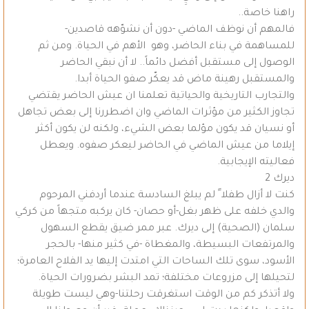
راهنا خاصة..
فالمهم أن نوظف الماضي -دون أن نشوّهه قاصدين-
للمساهمة في بناء الحاضر، وهو الأهم في الحياة. ومن ثم
الوصول إلى مستقبل أفضل دائماً.. لا أن نبقي الحاضر
والمستقبل رهينة ماض قد يعكّر صفو الحياة أبدا.
والتجارب التاريخية والحياتية تعلمنا ان عيش الحاضر يقتضي
تجاوز الكثير من مؤثرات الماضي وان اضطررنا إلى بعض تجاهل
أو نسيان قد يكون مؤلما بعض الشيء، ولكنه لن يكون أكثر
إيلاما من عيش الماضي في الحاضر ليعكر صفوه. ويعطل
فعاليته الإيجابية.
ديرك 2
كنت لا أزال طفلا ً لم يبلغ السادسة عندما أردفني المرحوم
والدي خلفه على ظهر بغل-أو حصان- كان يركبه متجهاً من كركي
سلمان (الصحية) إلى ديرك. عبر ممر ضيق يقطع السهول
والمرتفعات البسيطة، والمغطاة -في كثير منها- بالحجر
الأسود، سوى تلك الساحات التي امتدت إليها يد الفلاح العامرة؛
لتحيلها إلى مزروعات مختلفة؛ تمد البشر بضرورات الحياة.
ولا أتذكر كم من الوقت استغرقت رحلتنا-وهي ليست طويلة