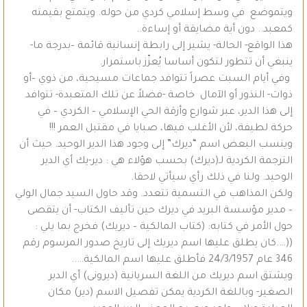
ويتموضع في وسط إسلامي كردي من حوله. ويتمتع بقيمته
كمعبد.. دون أية مضايقة أو إساءة..
هذا الواقع- الحالة- يشير إلى رابطة إنسانية قائمة –بدرجة ما-
ينبغي أن تتطور لتكون أساسا يُعزّز باستمرار.
وفي أيام السبت عصراً تتوافد جماعات مسيحية، من ذوي –أو
ذوات- النذور أو الآمال خاصة -فضلاً عن تلك المتعبدة- تتوافد
إلى هذا الدير، عبر شوارع وأزقة الحي الإسلامي – الكردي – في
حركة لطيفة، لأن الأغلب فيها، صبايا في مقتبل العمر !!!
وينسب البعض اسم “ديرك” إلى وجود هذا الدير الوحيد. حيث أن
الترجمة الكردية لـ(ديرك) بحسب هؤلاء هي : دير-يك أي الدير
الوحيد. ولنا في ذلك رأي سيأتي لاحقا.
ولكن المذاهب في التسمية تتعدد. وقد حاول السيد جمال الولي
– مدير مؤسسة البريد في ديرك حين تأليف الكتاب- أن يتقصى
حول الأمر في كتابه: (كتاب المالكية – ديريك) فخرج بما يلي :
((….كان يطلق عليها اسم ديريك إلى تاريخ صدور المرسوم رقم
346 عام 24/3/1957 فأطلق عليها اسم المالكية…..
ويشتق اسم ديريك من اللغة السريانية (ديرونى) أي الدير
الصغير- وباللغة الكردية يمكن تفصيل الاسم (دير) مكان