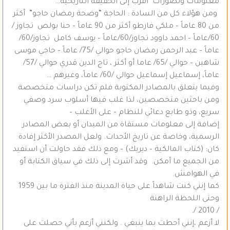
معلومات وتصورات أقرب إلى الحقيقة التاريخية…
ومن هؤلاء كل من السادة : الحاجة “وضحة رمضان حاجو” أكثر
من 80 عاماً – ملكي فارطو أكثر من 90 عاماً – حنا بولص تجاوز /
60/عاماً – احمد داوود تجاوز/60/عاماً – يوسف كامل تجاوز/60/
عاماً – عبد الرحمن رمضان حاجو حوالي /75/ عاماً – حاجي موسى
شاهين – حوالي /65/ عاما أو أكثر ، تاج الدين قدري حوالي /57/
عاماً، إسماعيل إسماعيل حوالي /60/ عاماً، وغيرهم …
وفيما يتعلق بالمصادر المكتوبة فلم تكن دراسات متخصصة
ومن باحثين متخصصين، لذا غلب فيها أسلوب سرد وصفي
سريع، وذو طابع دعائي للنظام – على الأغلب –
إضافة إلى معلومات مستقاة من الميدان أو بعض المصادر
الرسمية، وخاصة عن تاريخ الأحداث. ولعل المصدر الأكثر إفادة
كان: (كتاب المالكية – ديريك) – ومع ذلك فقد حاولت أن استفيد
من الجميع ما أمكن. وقد أشرت إلى ذلك في سياق الكتابة أو
في الهوامش.
كما إنني كنت شاهداً على حياة المدينة منذ الفترة ما بين 1959
وحتى اللحظة الراهنة
/ 2010 /.
لا أزعم ،إنني أحطت بما ينبغي . ولكنني أزعم بأني حصلت على