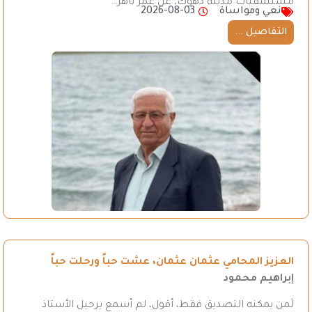
مستشفيات مدينة دهوك، عن عمر ناهز…
نعي ومواساة
2026-08-03
التفاصيل ...
العزيز المحامي عثمان عثمان، عشت حباً ورحلت حباً
إبراهيم محمود
لَمن يمكنه التصديق فقط، أقول، لم أسمع برحيل الأستاذ