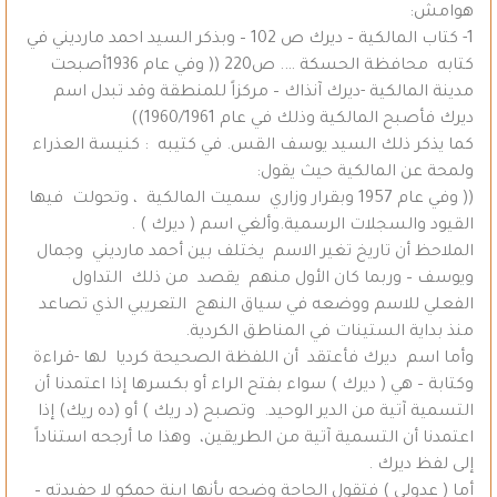
هوامش:
1- كتاب المالكية – ديرك ص 102 – وبذكر السيد احمد مارديني في
كتابه محافظة الحسكة …. ص220 (( وفي عام 1936أصبحت
مدينة المالكية -ديرك آنذاك – مركزاً للمنطقة وقد تبدل اسم
ديرك فأصبح المالكية وذلك في عام 1960/1961))
كما يذكر ذلك السيد يوسف القس. في كتيبه : كنيسة العذراء
ولمحة عن المالكية حيث يقول:
(( وفي عام 1957 وبقرار وزاري سميت المالكية ، وتحولت فيها
القيود والسجلات الرسمية.وألغي اسم ( ديرك ) .
الملاحظ أن تاريخ تغير الاسم يختلف بين أحمد مارديني وجمال
ويوسف – وربما كان الأول منهم يقصد من ذلك التداول
الفعلي للاسم ووضعه في سياق النهج التعريبي الذي تصاعد
منذ بداية الستينات في المناطق الكردية.
وأما اسم ديرك فأعتقد أن اللفظة الصحيحة كرديا لها -قراءة
وكتابة – هي ( ديرك ) سواء بفتح الراء أو بكسرها إذا اعتمدنا أن
التسمية آتية من الدير الوحيد. وتصبح (د ريك ) أو (ده ريك) إذا
اعتمدنا أن التسمية آتية من الطريقين، وهذا ما أرجحه استناداً
إلى لفظ ديرك .
أما ( عدولي ) فتقول الحاجة وضحه بأنها ابنة حمكو لا حفيدته –