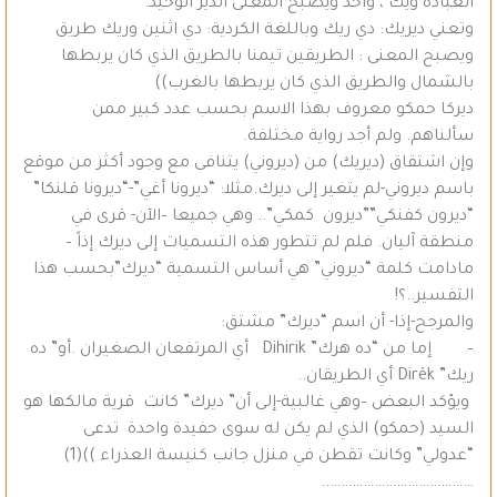
العبادة ويك ، واحد ويصبح المعنى الدير الوحيد.
وتعني ديريك: دي ريك وباللغة الكردية: دي اثنين وريك طريق
ويصبح المعنى : الطريقين تيمنا بالطريق الذي كان يربطها
بالشمال والطريق الذي كان يربطها بالغرب))
ديركا حمكو معروف بهذا الاسم بحسب عدد كبير ممن
سألناهم. ولم أجد رواية مختلفة.
وإن اشتقاق (ديريك) من (ديروني) يتنافى مع وجود أكثر من موقع
باسم ديروني-لم يتغير إلى ديرك.مثلا: “ديرونا أغي”-“ديرونا قلنكا”
“ديرون كفنكي””ديرون كمكي”.. وهي جميعا –الآن- قرى في
منطقة آليان. فلم لم تتطور هذه التسميات إلى ديرك إذاً –
مادامت كلمة “ديروني” هي أساس التسمية “ديرك”بحسب هذا
التفسير..؟!
والمرجح-إذا- أن اسم “ديرك” مشتق:
– إما من “ده هرك” Dihirik أي المرتفعان الصغيران .أو” ده
ريك” Dirêk أي الطريقان..
ويؤكد البعض –وهي غالبية-إلى أن” ديرك” كانت قرية مالكها هو
السيد (حمكو) الذي لم يكن له سوى حفيدة واحدة تدعى
“عدولي” وكانت تقطن في منزل جانب كنيسة العذراء ))(1)
…………………………………..