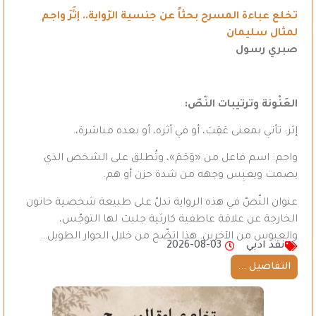
تخلع عباءة المسرح بحثاً عن جنسية الرّواية.. إثَرَ واجم
لمثال سليمان
صبري رسول
العَنْونة وترتيبات النّصّ
:
إثر: تأتي بمعنى عَقِبَ، أو في أثره، أو بعده مباشرة،.
واجم: اسم فاعل من «وَجَمَ»، وتُطلق على الشخص الذي
يصمت ويعبِس وجهه من شدة حزن أو هم.
عنوان النّصّ في هذه الرواية تدلّ على طبيعة شخصية خاتون
الخارجة عن علاقة عاطفية كارثية جلبت لها التوجّس،
والعبوس من الآخرين. هذا اتضّح من خلال الحوار الطويل…
نقد ادبي
2026-08-03
التفاصيل ...