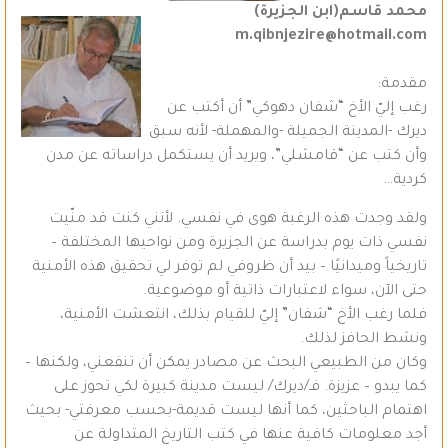
محمد قاسم(ابن الجزيرة)
m.qibnjezire@hotmail.com
مقدمة:
رغب إليّ الأخ “شفان دهوكي” أن أكتب عن
ديرك -المدينة الجميلة -والمهملة- لأنه سبق
وأن كتب عن “قامشلي”، ويريد أن يستكمل دراساته عن مدن
كردية…
ولقد وجدت هذه الرغبة هوى في نفسي. لأنني كنت قد منّيت
نفسي ذات يوم بدراسة عن الجزيرة ومن نواحيها المختلفة –
تاريخياً وميدانيًا – بيد أن ظروفي لم توفر لي تحقيق هذه الأمنية
حتى الآن، سواء لاعتبارات ذاتية أو موضوعية.
فلما رغب الأخ “شفان” إليّ للقيام بذلك، انتعشت الأمنية،
ونشط الحافز لذلك.
وكان من الطبيعي البحث عن مصادر يمكن أن تنفعني، ولكنها –
كما يبدو – عزيزة. فـ/ديرك/ ليست مدينة كبيرة لكي تحوز على
اهتمام الباحثين، كما أنها ليست قديمة-بحسب معرفتي- بحيث
أجد معلومات كافية عنها في كتب التاريخ المتداولة عن