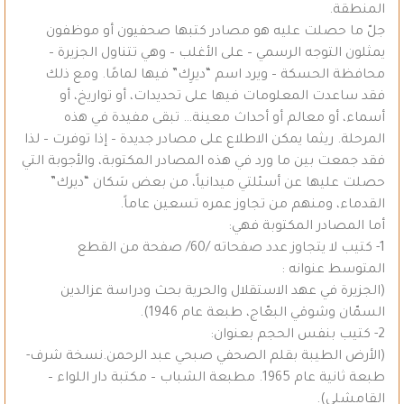
المنطقة.
جلّ ما حصلت عليه هو مصادر كتبها صحفيون أو موظفون
يمثلون التوجه الرسمي – على الأغلب – وهي تتناول الجزيرة –
محافظة الحسكة – ويرد اسم “ديرِك” فيها لمامًا. ومع ذلك
فقد ساعدت المعلومات فيها على تحديدات، أو تواريخ، أو
أسماء، أو معالم أو أحداث معينة… تبقى مفيدة في هذه
المرحلة. ريثما يمكن الاطلاع على مصادر جديدة – إذا توفرت – لذا
فقد جمعت بين ما ورد في هذه المصادر المكتوبة، والأجوبة التي
حصلت عليها عن أسئلتي ميدانياً، من بعض سَكان “ديرك”
القدماء، ومنهم من تجاوز عمره تسعين عاماً.
أما المصادر المكتوبة فهي:
1- كتيب لا يتجاوز عدد صفحاته /60/ صفحة من القطع
المتوسط عنوانه :
(الجزيرة في عهد الاستقلال والحرية بحث ودراسة عزالدين
السمّان وشوقي البعّاج، طبعة عام 1946).
2- كتيب بنفس الحجم بعنوان:
(الأرض الطيبة بقلم الصحفي صبحي عبد الرحمن.نسخة شرف-
طبعة ثانية عام 1965. مطبعة الشباب – مكتبة دار اللواء –
القامشلي).