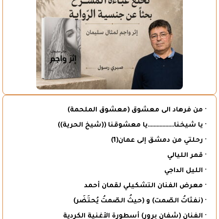
· من فرهاد الى معشوق (معشوق الملحمة)
· يا شيخنا………………يا معشوقنا ((شيخ الحرية))
· رحلتي من دمشق إلى عمان(1)
· قمر الليالي
· الليل الداجي
· معرض الفنان التشكيلي لقمان أحمد
· (نفثاتُ الصّمت) و (حيثُ الصّمتُ يُحتَضَر)
· الفنان (شفان برور) أسطورة الأغنية الكردية