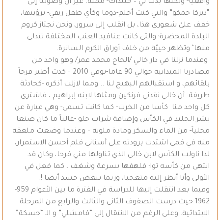
واقعيا- ولكنها بدت لي – حينذاك- مملة. غير أن وصولنا إلى
“ديركا حمكو” والتي كنت أحلم-دوما وكأي طفل ريفي- برؤيتها،
خفف عليّ شعوري هذا، بل انقلب إلى سرور، ونحن نجتاز كروم
البلدة المخضرة؛ والتي كانت عناقيد العنب المختلفة تتدلى
منها‘ وتظهر حييّة من خلف أوراق الكرم الساترة.
وعندما نزلنا في دار خالي /الحاج محمد عمر/ وهو واحد من
مصادرنا الميدانية حوالي 90 عاما-توفي 2010 – كدت أطير فرحاً
بلقائهم، و استقبالهم البهيج لنا .. ومما لازلت أذكره -كحادثة
طريفة- أن خالي نقدني فرنكين ومثلها لابنه إبراهيم ، فاشترى
كل واحد منا كأسا من الخرت- كما كانت تسمى- وهي عبارة عن
بشر الجليد في الكأس وإضافة شراب حلو -غالباً ما كان صنعا
محلياً- من الماء والسكر ومادة ملونة – وعندما وضعت ملعقة
منه في فمي اشتدت برودته على أسناني فلم أحسن الاستمرار،
لذا ناولت الكأس لابن خالي الذي تناولها مني فرحا، وكان قد
انتهى من كأسه توا؛ فلهفها بسرعة وشغف ، كما فعل في
الأولى وأنا أنظر إليه متعجبا، وربما ببعض حسد أيضا !.
وفيما بعد انتقلت إليها للدراسة في الفترة ما بين الأعوام 959-
1962 حيث درست الصفوف الثاني والثالث والرابع من المرحلة
الابتدائية. وعلى الرغم من الانتقال إلى “قامشلي” و الـ “حسكة”