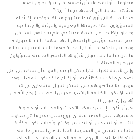
معلومات أولية حاولت أن أضعها في نسق يحاول تصوير
مشهد المدينة التي أحببتها دوما “ديرك”.
هذه المدينة التي أرى فيها مشروع مدينة نموذجية –إذا أدرك
المسؤولون عنها حقيقتها الجغرافية والبيئية والاجتماعية..
وعملوا بإخلاص على خدمة مدينتهم، ولم بعد لهم العذر في
عدم الخدمة، فرئيس البلدية هو ابنها –مهما كانت الاعتبارات-
ومجلس بلديتها من أبناء المدينة-مهما كانت الاعتبارات- بخلاف
ما كان سابقا حيث يتولى شؤونها البلدية-والخدمية- مسؤولون
من خارج المدينة..!!
وإنني لأتوجه للقراء الكرام بكل الرغبة والمودة أن يساعدوني على
تصحيح ما قد يرد خطًأ فيه ، أو إغناء ما قد يكون ناقصا – وهو
موجود بلا شك- ولهم مني الشكر الجزيل. فشعاري في هذا
السياق، قول الخليفة الراشدي عمر بن الخطاب:(( رحم الله من
أهدى إليّ عيوبي )).
بقي أن أقول: إن سرد بعض الأحداث والمجريات، أو محاولة
تفسيرها، ليس القصد منه أي نزوع سلبي؛ بقدر ما هي محاولة
للتنبيه، أو لتسجيل- أو لتفسير- وقائع، وأحداث؛ تكون مذكّرة
بالجانب السلبي في الممارسة الحياتية -في الماضي خاصة-
للاتعاظ والانتقال إلى وعيِ قيمة الجانب الايجابي من الحياة،