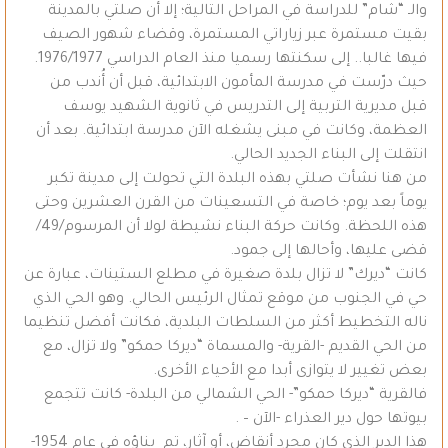
والـ “شام” للدراسة في المراحل التالية؛ إلا أن صلتي بالمدينة
بقيت مستمرة عبر زياراتي المستمرة، وقضاء شهور الصيف
فيها غالبا.. إلى سكنتها رسميا منذ العام الدراسي 1976/1977.
حيث درّست في مدرسة المأمون الابتدائية، قبل أن أُندب من
قبل مديرية التربية إلى التدريس في ثانوية الشهيد يوسف
العظمة، وكانت في مبنى يشغله الآن مدرسة ابتدائية. بعد أن
انتقلت إلى البناء الجديد الحالي.
من هنا نشأت صلتي بهذه البلدة التي تحولت إلى مدينة تكبر
يوماً بعد يوم؛ خاصة في التسعينات من القرن العشرين وحتى
هذه اللحظة. وكانت حركة البناء نشيطة لولا أن المرسوم/49/
قضى عليها، وأحالها إلى جمود.
كانت “ديرك” لا تزال بلدة صغيرة في مطلع الستينات، عبارة عن
حي في الجنوب من موقع تمثال الرئيس الحالي. وهو الحي الذي
ناله التخطيط أكثر من السلطات البلدية، فكانت أفضل تنظيما
من الحي القديم -القرية- والمسماة “ديركا حمكو” ولا تزال، مع
بعض تغيير لا يتوازى أبدا مع الأحياء الأخرى.
فالقرية “ديركا حمكو”- الحي الشمالي من البلدة- كانت تتجمع
بيوتها حول دير العذراء -الآن – .
هذا الدير الذي كان مجرد أنقاض، أو آثار، تم بناؤه في عام 1954-