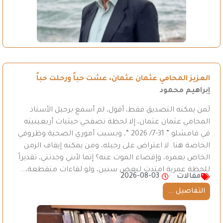
العزيز المحامي عثمان عثمان، عشت حباً ورحلت حباً
إبراهيم محمود
لَمن يمكنه التصديق فقط، أقول، لم أسمع برحيل الأستاذ
المحامي عثمان عثمان، إلا لحظة تصفحي حيثيات أربعينيته
في قامشلو ” 31-7/ 2026 “، وبسبب أموري الصحية وظروفي
الخاصة هنا. لا اعتراض على رحيله، ومن يمكنه إيقاف الزمن
الخاص بعمره، وإقصاء الموت عنه؟ إنما لأنني وجدتني، تقديراً
للحظة عمرية امتدت لبعض سنين، ولو لقاءات متقطعة،…
مقالات
2026-08-03
التفاصيل ...