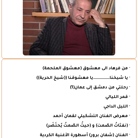
· من فرهاد الى معشوق (معشوق الملحمة)
· يا شيخنا………………يا معشوقنا ((شيخ الحرية))
· رحلتي من دمشق إلى عمان(1)
· قمر الليالي
· الليل الداجي
· معرض الفنان التشكيلي لقمان أحمد
· (نفثاتُ الصّمت) و (حيثُ الصّمتُ يُحتَضَر)
· الفنان (شفان برور) أسطورة الأغنية الكردية