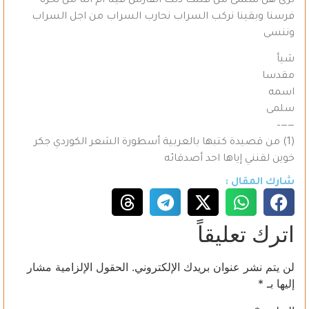
ترى هل سلمى من قتلت ذلك الفارس فينا أم أننا من نحرنا
فرسنا وبقينا نركب السراب نحارب السراب من اجل السراب
وننسى
شيأ
مقدسا
اسمه
سلمى
——–
(1) من قصيدة كتبها بالعربية أسطورة الشعر الكوردي جكر
خوين لقنني إياها احد أصدقائه
شارك المقال :
اترك تعليقاً
لن يتم نشر عنوان بريدك الإلكتروني.
الحقول الإلزامية مشار
إليها بـ
*