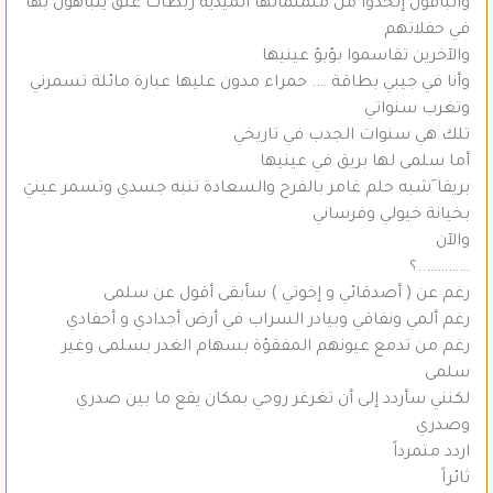
والباقون إتخذوا من منمنماتها الميدية ربطات عنق يتباهون بها
في حفلاتهم
والآخرين تقاسموا بؤبؤ عينيها
وأنا في جيبي بطاقة …. حمراء مدون عليها عبارة مائلة تسمرني
وتغرب سنواتي
تلك هي سنوات الجدب في تاريخي
أما سلمى لها بريق في عينيها
بريقا َشبه حلم غامر بالفرح والسعادة تنبه جسدي وتسمر عينيَ
بخيانة خيولي وفرساني
والآن
…………..؟
رغم عن ( أصدقائي و إخوتي ) سأبقى أقول عن سلمى
رغم ألمي ونفاقي وبيادر السراب في أرض أجدادي و أحفادي
رغم من تدمع عيونهم المفقؤة بسهام الغدر بسلمى وغير
سلمى
لكنني سأردد إلى أن تغرغر روحي بمكان يقع ما بين صدري
وصدري
اردد متمرداً
ثائراً