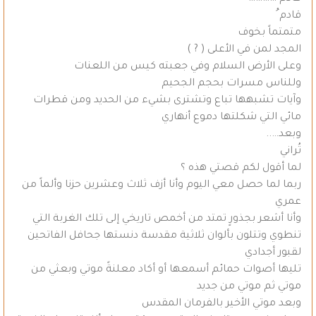
قادم ُ
متمتماً بخوف
المجد لمن في الأعلى ( ? )
وعلى الأرض السلام وفي جعبته كيس من اللعنات
وللناس مسرات بحجم الجحيم
وآيات تشبهها تباع وتشترى بشيء من الحديد ومن قطرات
مائي التي شكلتها دموع أنهاري
وبعد…..
تُراني
لما أقول لكم قصتي هذه ؟
ربما لما حصل معي اليوم وأنا أزف ثلاث وعشرين حزنا وألماً من
عمري
وأنا أشعر بجذورٍ تمتد من أخمص تاريخي إلى تلك الغربة التي
تنطوي وتتلون بألوان ثلاثية مقدسة دنستها جحافل الفاتحين
لقبور أجدادي
تليها أصوات حمائم أسمعها أو أكاد معلنةً موتي وبعثي من
موتي ثم موتي من جديد
وبعد موتي الأخير بالفرمان المقدس