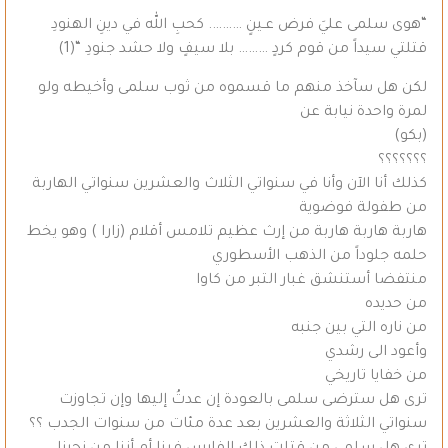
“هوى سلمى عليَ فرض عـينٍ ………. كحبِ الله في دينِ الهنودِ
قتلتي سيداً من قوم كردٍ ……… بلا سيفٍ ولا حشد جنودِ “(1)
لكن هل سآخذ منهم ما قسموه من ثوب سلمى وأخيطه ولو
لمرة واحدة نيابة عن
(بكو)
؟؟؟؟؟؟؟
كذلك أنا الآن وأنا في سنواتي الثلاث والعشرين سنواتي الهاربة
من طفولة فوضوية
هاربة هاربة هاربة من إرث عظيم تلامس أقلام (زارا ) وهو يخط
حلمه جلوداً من الذهب الأسطوري
منتفضا أستنشق غبار التبر من كاوا
من حديده
من ناره التي بين جنبه
وأعود الى رشدي
من خفايا تاريخي
ترى هل سترضى سلمى بالعودة إن عدتُ إليها وإن تجاوزت
سنواتي الثلاثة والعشرين بعد عدة مئات من سنوات الجدب ؟؟