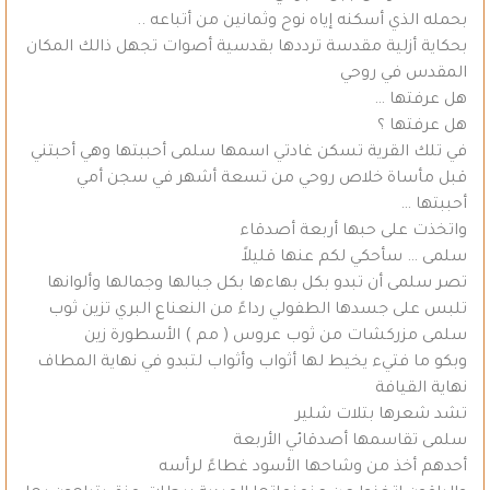
بحمله الذي أسكنه إياه نوح وثمانين من أتباعه ..
بحكاية أزلية مقدسة ترددها بقدسية أصوات تجهل ذالك المكان
المقدس في روحي
هل عرفتها …
هل عرفتها ؟
في تلك القرية تسكن غادتي اسمها سلمى أحببتها وهي أحبتني
قبل مأساة خلاص روحي من تسعة أشهر في سجن أمي
أحببتها …
واتخذت على حبها أربعة أصدقاء
سلمى … سأحكي لكم عنها قليلاً
تصر سلمى أن تبدو بكل بهاءها بكل جبالها وجمالها وألوانها
تلبس على جسدها الطفولي رداءً من النعناع البري تزين ثوب
سلمى مزركشات من ثوب عروس ( مم ) الأسطورة زين
وبكو ما فتيء يخيط لها أثواب وأثواب لتبدو في نهاية المطاف
نهاية القيافة
تشد شعرها بتلات شلير
سلمى تقاسمها أصدقائي الأربعة
أحدهم أخذ من وشاحها الأسود غطاءً لرأسه