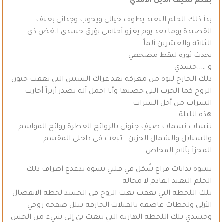
بقلم سيف الدين الامدي
بدأ ذلك الحلم البعيد يطوف خيالي ويجوب وجداني بعنف
القصيدة يوما بعد يوم يغزو أحلامي يؤرق جسدي الغض ذي
الثلاثة والعشرين ألماً
يحدث ثورة ليقظ مضجعي
و …..جسدي
ذلك الخارج لتوه من معركة بعد عراك السنين التي تعقب جنون
الروح كما الحرب التي خضتها وأنا احمل آلة تصدر أزيزاً أحارب
السراب من أجل السراب
هذه الليلة ……..
تنساب نسمات صيفٍ جنوني بالروائح العطرة روائح المواسم
والسنابل والشمال الحزين . تبعث في داخلي المقسم …….
المجزأ بآلام المخاض
نشوة بدايات فراغ شُكل في قلبي نشوة تدغدغ أطراف ذلك
الحلم البعيد القادم لا محالة
تلك اللحظة التي تعقب بعث الروح في الجسد لحظة الانفصال
الأزلي ولحظات عاصفة بالقبلات الجارفة تبلل صفحة روحي
وجسدي تلك اللحظة الهاربة التي تبعث بيَ إلى شيء من الحس