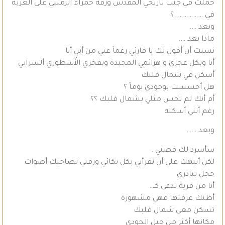
حملت في جيب تاريخي المقدس ورقة حمراء ألزمتني على الغربة
في ……………..؟
وبعد ….
ماذا بعد ….
نسيت أن أقول لك يا قارئي رغماً عني من أين أنا
أنا وبكل عجزي و هزائمي المجيدة وبفخري الأُسطوري ألسرابي
أسكن في شمال قلبك
هل أحسست بوجودي يوماً ؟
أم أنك لم تحس مثلي بشمال قلبك ؟؟
رغم أنني أسكنه
وبعد ……
سأسرد لك قصتي .
لكن أنبهك على أن تقرأني بكل بكائي ورقتي تصاحبك أصوات
حجل بيادري
أنا من قرية تدعى كــ…
أظنك عرفتها فهي مشهورة
تسكن معي شمال قلبك
مكانها أكثر من جبل الجودي