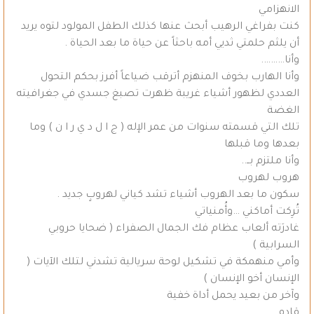
الانهزامي
كنت بفراغي الرهيب أبحث عنها كذلك الطفل المولود لتوه يريد
أن يلثم حلمتي ثديي أمه باحثاً عن حياة ما بعد الحياة .
وأنا……….
وأنا الهارب بخوف المنهزم أترقب ضياعاً أفرز بحكم التحول
العددي لظهور أشياء غريبة ظهرت تصبغ جسدي في جغرافيته
الغضة
تلك التي قسمته سنوات من عمر الإله ( ج ا ل د ي ر ا ن ) وما
بعدها وما قبلها
وأنا ملتزم بــ..
هروب لهروب
سكون ما بعد الهروب أشياء تشد كياني لهروبٍ جديد .
تُرِكت أماكني …وأُمنياتي
غادرَته ألعاب عظام فك الجمال الصفراء ( ضحايا حروبي
السرابية )
وأمي منهمكة في تشكيل لوحة سريالية تشدني لتلك الآيات (
الإنسان أخو الإنسان )
وآخر من بعيد يحمل أداة خفية
قادم …………