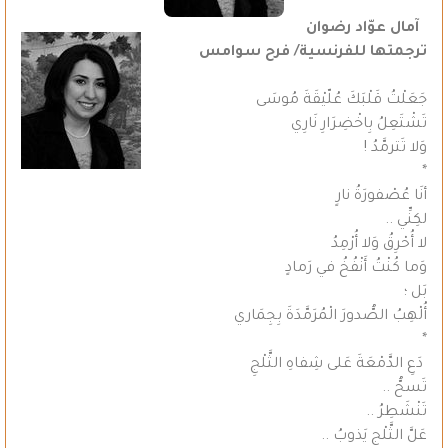
آمال عوّاد رضوان
ترجمتها للفرنسية/ فرح سوامس
جَعَلْتُ قَلْبَكَ عُلّيْقَةَ مُوسَى
تَشْتَعِلُ بِاخْضِرَارِ نَارِي
وَلا تَترمَّدُ !
*
أنَا عُصْفورَةُ نارٍ
لكِنِّي ..
لا أُحْرِقُ وَلا أُرْمِدُ
وَما كُنْتُ أَنْفُخُ في رَمادٍ
بَل ؛
أُلْهِبُ الصُّدورَ الْمُرَمَّدَةَ بِجِمَاري
*
دَعِ الدَّمْعَةَ عَلى شِفاهِ الثَّلْجِ
تَسحُّ ..
تَنْشَطِرُ ..
عَلَّ الثَّلْج يَذوبُ ..