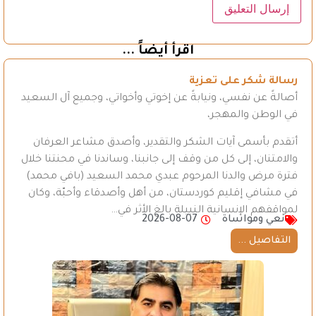
اقرأ أيضاً ...
رسالة شكر على تعزية
أصالةً عن نفسي، ونيابةً عن إخوتي وأخواتي، وجميع آل السعيد
في الوطن والمهجر،
أتقدم بأسمى آيات الشكر والتقدير، وأصدق مشاعر العرفان
والامتنان، إلى كل من وقف إلى جانبنا، وساندنا في محنتنا خلال
فترة مرض والدنا المرحوم عبدي محمد السعيد (بافي محمد)
في مشافي إقليم كوردستان، من أهل وأصدقاء وأحبّة، وكان
لمواقفهم الإنسانية النبيلة بالغ الأثر في…
نعي ومواساة
2026-08-07
التفاصيل ...