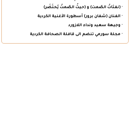
· (نفثاتُ الصّمت) و (حيثُ الصّمتُ يُحتَضَر)
· الفنان (شفان برور) أسطورة الأغنية الكردية
· وجيهة سعيد ونداء اللازورد
· مجلة سورمي تنضم الى قافلة الصحافة الكردية