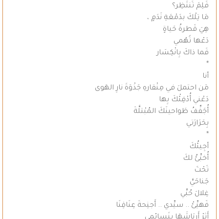
فَلِمَ تَنتَظِر؟
مَا تِلْكَ بدَمْعَةِ نَدَمٍ ،
هِيَ قَطرةُ حَياةٍ
دَعْها تََهْمي
فَما ذاكَ بِانْكِسَار
*
أنا
مَن احتملَ في مِنْقارهِ جَذْوَةَ نارِ الهَوى
دَعْني أُدْفِئْكَ بِها
أُجَفِّفُ طَواحينَكَ المُبْتلَّةَ
بِحَرَارَتي
*
أجِيئُكَ
أُخبِّئُ لكَ
تَحْتَ
جَناحَيَّ
غِلالَ حُبِّي
فَهيِّئْ .. سيِّدي .. أَجنِحةَ عِنَاقِنَا
أَثِرْ أَريَاشَهَا بِنَسائِمي