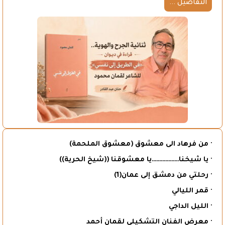
التفاصيل ...
· من فرهاد الى معشوق (معشوق الملحمة)
· يا شيخنا………………يا معشوقنا ((شيخ الحرية))
· رحلتي من دمشق إلى عمان(1)
· قمر الليالي
· الليل الداجي
· معرض الفنان التشكيلي لقمان أحمد