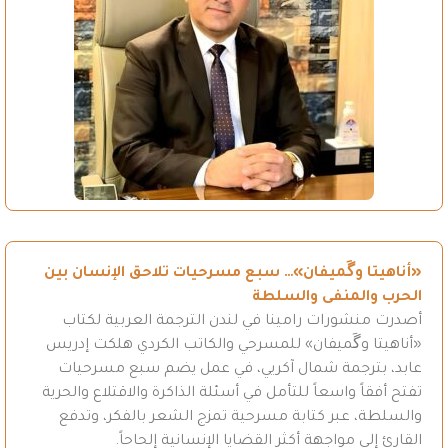
«أناهيتا وگَميفان»… سبع مسرحيات تلاحق الإنسان بين
الحرب والمنفى والسلطة
أصدرت منشورات رامينا في لندن الترجمة العربية لكتاب
«أناهيتا وگَميفان» للمسرحي والكاتب الكردي هلكت إدريس
عابد، بترجمة شمال آكريي، في عمل يضم سبع مسرحيات
تفتح أفقاً واسعاً للتأمل في أسئلة الذاكرة والاقتلاع والحرية
والسلطة، عبر كتابة مسرحية تمزج الشعر بالفكر، وتدفع
القارئ إلى مواجهة أكثر القضايا الإنسانية إلحاحاً.