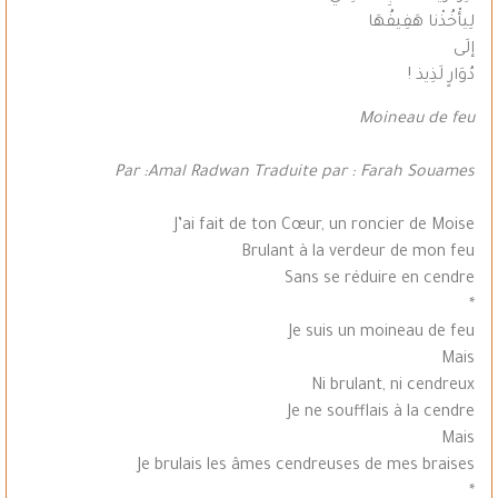
لِيأْخُذْنا هَفِيفُهَا
إلَى
دُوَارٍ لَذِيذ !
Moineau de feu
Par :Amal Radwan Traduite par : Farah Souames
J’ai fait de ton Cœur, un roncier de Moise
Brulant à la verdeur de mon feu
Sans se réduire en cendre
*
Je suis un moineau de feu
Mais
Ni brulant, ni cendreux
Je ne soufflais à la cendre
Mais
Je brulais les âmes cendreuses de mes braises
*