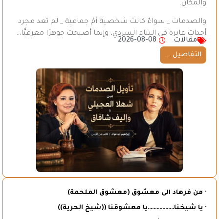
والمكان.
والصدمات _ سواءٌ كانت شخصية أمْ جماعية _ لم تعد مجرد
أحداث عابرة في البناء السردي، وإنما أصبحت جوهرًا معرفيًّا…
مقالات
2026-08-08
التفاصيل ...
· من فرهاد الى معشوق (معشوق الملحمة)
· يا شيخنا………………يا معشوقنا ((شيخ الحرية))