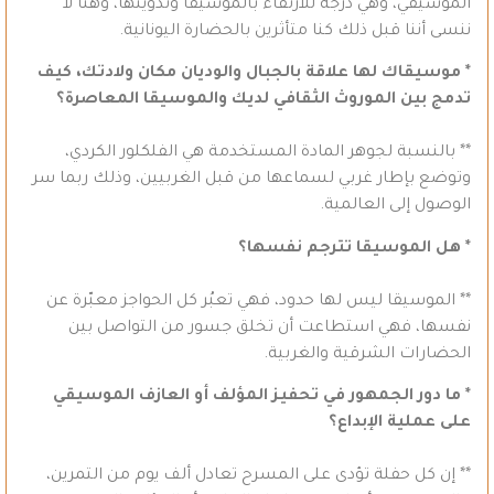
الموسيقي، وهي درجة للارتقاء بالموسيقا وتدوينها، وهنا لا
ننسى أننا قبل ذلك كنا متأثرين بالحضارة اليونانية.
* موسيقاك لها علاقة بالجبال والوديان مكان ولادتك، كيف
تدمج بين الموروث الثقافي لديك والموسيقا المعاصرة؟
** بالنسبة لجوهر المادة المستخدمة هي الفلكلور الكردي،
وتوضع بإطار غربي لسماعها من قبل الغربيين، وذلك ربما سر
الوصول إلى العالمية.
* هل الموسيقا تترجم نفسها؟
** الموسيقا ليس لها حدود، فهي تعبُر كل الحواجز معبّرة عن
نفسها، فهي استطاعت أن تخلق جسور من التواصل بين
الحضارات الشرقية والغربية.
* ما دور الجمهور في تحفيز المؤلف أو العازف الموسيقي
على عملية الإبداع؟
** إن كل حفلة تؤدى على المسرح تعادل ألف يوم من التمرين،