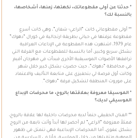
* حدثنا عن أولى مقطوعاتك، نكهتها، زمنها، أشخاصها،
بالنسبة لك؟
** أولى مقطوعاتي كانت “الراعي- شفان”، وهي كانت أسرع
مقطوعة عزفتها في حياتي بطريقة ارتجالية في كورال “دهوك”
عام 1979، اشتهرت هذه المقطوعة في الإذاعات العراقية
بشكل سريع وكبير، أما بالنسبة للمقطوعات مع الفرقة التي
ترافقها الأصوات الموسيقية الأخرى فبدأت في مهرجان أقيم
في محافظة “دهوك”، حيث حضرت بشكل كبير خلال شهر
وكانت أول فرصة لي بتحفيزي على متابعة التأليف والاعتماد
على موروث المنطقة لتشكيل فرقة “دهوك”.
* الموسيقا معروفة بعلاقتها بالروح، ما محرضات الإبداع
الموسيقي لديك؟
** الفنان الحقيقي حتماً لديه محرضات داخلية لها علاقة بالروح،
فمثلاً معزوفة “الراعي” لم أحضر لها أبداً وأتت نابعة من الروح
بشكل عفوي، أما المحرضات الإبداعية فهي تتمثل في ظهور
الموهبة وتثقيلها من خلال الممارسة، فأنا في السادسة من