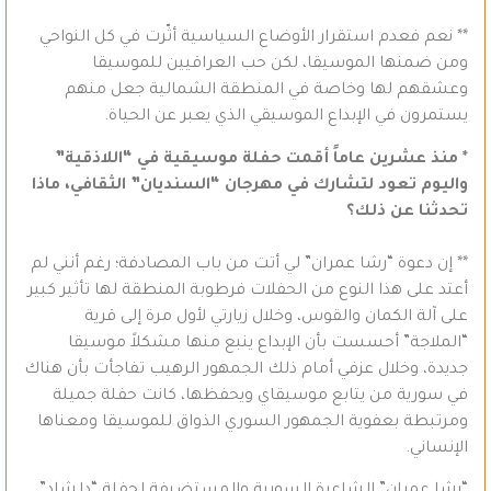
** نعم فعدم استقرار الأوضاع السياسية أثّرت في كل النواحي
ومن ضمنها الموسيقا، لكن حب العراقيين للموسيقا
وعشقهم لها وخاصة في المنطقة الشمالية جعل منهم
يستمرون في الإبداع الموسيقي الذي يعبر عن الحياة.
* منذ عشرين عاماً أقمت حفلة موسيقية في “اللاذقية”
واليوم تعود لتشارك في مهرجان “السنديان” الثقافي، ماذا
تحدثنا عن ذلك؟
** إن دعوة “رشا عمران” لي أتت من باب المصادفة؛ رغم أنني لم
أعتد على هذا النوع من الحفلات فرطوبة المنطقة لها تأثير كبير
على آلة الكمان والقوس، وخلال زيارتي لأول مرة إلى قرية
“الملاجة” أحسست بأن الإبداع ينبع منها مشكلاً موسيقا
جديدة، وخلال عزفي أمام ذلك الجمهور الرهيب تفاجأت بأن هناك
في سورية من يتابع موسيقاي ويحفظها، كانت حفلة جميلة
ومرتبطة بعفوية الجمهور السوري الذواق للموسيقا ومعناها
الإنساني.
“رشا عمران” الشاعرة السورية والمستضيفة لحفلة “دلشاد”