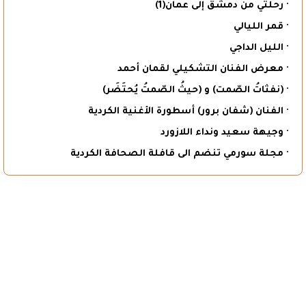
· رحلتي من دمشق إلى عمان(1)
· قمر الليالي
· الليل الداجي
· معرض الفنان التشكيلي لقمان أحمد
· (نفثاتُ الصّمت) و (حيثُ الصّمتُ يُحتَضَر)
· الفنان (شفان برور) أسطورة الأغنية الكردية
· وجيهة سعيد ونداء اللازورد
· مجلة سورمي تنضم الى قافلة الصحافة الكردية