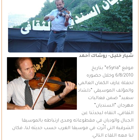
شيار خليل- روشاك أحمد
موقع “eSyria” بتاريخ
6/8/2010 وخلال حضوره
لحفلة عازف الكمان العالمي
والمؤلف الموسيقي “دلشاد
سعيد” ضمن فعاليات
مهرجان “السنديان”
الثقافي، التقاه ليحدثنا عن
الجبال والوديان في مقطوعاته ومدى ارتباطه بالموسيقا
الشرقية التي أثّرت في موسيقا الغرب حسب حديثه لنا، فكان
لنا معه اللقاء التالي.