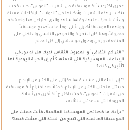
عمري اخترعت آلة موسيقية من شفرات “الموس”، حيث قمت
بتكسير هذه الشفرات وأدخلتها في “الدولاب” بارتفاعات معينة
وبدأت بالعزف عليها، وقتها شاهد والدي اختراعي هذا ولعشقه
وولهه بالموسيقا أخبرني بأنني يوماً ما سأصبح موسيقياً
معروفاً، وهنا كان للتجربة والتحريض النفسي والداخلي على
المتابعة دور في وصول موسيقاي إلى كل العالم.
* التراكم الثقافي أو الموروث الثقافي لديك هل له دور في
الإبداعات الموسيقية التي قدمتها؟ أم إن الحياة اليومية لها
تأثير في ذلك؟
** إن البيئة التي عشت فيها حفزتني على الكثير من الإبداع،
فبيئتي منحتني الكثير من الإبداع، فمثلاً بعد اختراع آلة موسيقية
من شفرات “الموس”، قمت باختراع آلة أخرى من أسلاك
المروحة التي ساعدتني بالتأليف.
* برأيك ما خصائص الموسيقيا العالمية، فأنت عملت على
الموسيقا العالمية التي تنبع من البيئة التي عشت فيها؟