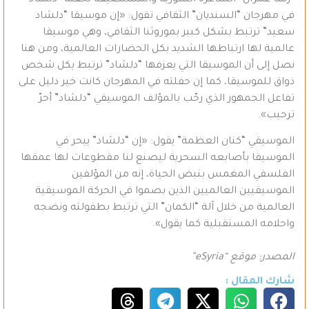
في مهرجان “السنديان” الثقافي تقول: «إن موسيقا “دلشاد
سعيد” ترتبط بشكل كبير بموروثنا الثقافي، وهي موسيقا
عالمية لها ارتباطها الشديد بكل الحضارات العالمية، ومن هنا
نصل إلى أن الموسيقا التي يعزفها “دلشاد” ترتبط بكل شخص
ذواق للموسيقا، كما إن حفلته في المهرجان كانت خير دليل على
تفاعل الجمهور الذي رحّب بالمؤلف الموسيقي “دلشاد” أحرّ
ترحيب».
الموسيقي “كنان العظمة” يقول: «إن “دلشاد” يبحر في
الموسيقا بأصابعه السحرية ليصنع لنا مقطوعات لها عمقها
الفلسفي المغمس بنبض الحياة، إنه من المؤلفين
الموسيقيين العالميين الذين بصموا في الحركة الموسيقية
العالمية من خلال آلة “الكمان” التي ترتبط بطفولته ونضجه
واحلامه المستقبلية كما يقول».
المصدر: موقع “eSyria”
شارك المقال :