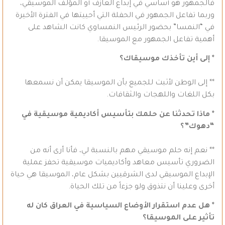
فالجمهور هو أساسي في إبداع العازف أو المؤلف الموسيقي،
وربما تفاعل الجمهور في الحفلة التي أحييتها في الفترة الأخيرة
في “النمسا” بحضور الرئيس النمساوي كانت الشاهد على
أهمية تفاعل الجمهور مع الموسيقا.
* إلى أين تأخذك موسيقاك؟
** إلى الوطن لأثبت للجميع بأن الموسيقا يمكن أن نسمعها
بكل اللغات واللهجات والثقافات.
* ماذا تحدثنا عن حلمك بتأسيس أكاديمية موسيقية في
“دهوك”؟
** نعم إنه حلم موسيقي مهم بالنسبة لي، فأنا أرى أنه من
الضروري تأسيس معاهد وأكاديميات موسيقية تحفز عملية
الإبداع الموسيقي لدى الشرقيين بشكل عام، الموسيقا هي حياة
أخرى وعلينا أن نتذوق ولو جزءاً من تلك الحياة.
* هل عدم استقرار الأوضاع السياسية في العراق كان له
تأثير على الموسيقا؟