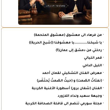
· من فرهاد الى معشوق (معشوق الملحمة)
· يا شيخنا………………يا معشوقنا ((شيخ الحرية))
· رحلتي من دمشق إلى عمان(1)
· قمر الليالي
· الليل الداجي
· معرض الفنان التشكيلي لقمان أحمد
· (نفثاتُ الصّمت) و (حيثُ الصّمتُ يُحتَضَر)
· الفنان (شفان برور) أسطورة الأغنية الكردية
· وجيهة سعيد ونداء اللازورد
· مجلة سورمي تنضم الى قافلة الصحافة الكردية