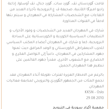
قامت کوردستان تڤ، کورد سات، کورد جنال، تڤ أوسلوا، إذاعة
راديو اميرکا اللآتنية، صحيفة ڤ غ النرويجية بأجراء العديد من
اللقاءات مع الشخصيات المشاركة في المهرجان و سيتم بثها
لاحقاً في القنوات المذكورة.
شارك في المهرجان العديد من الشخصيات و وفود الأحزاب و
التنظيمات السياسية الكوردية و الكوردستانية على الساحة
النرويجية، كما و شارك في المهرجان أعضاء المكتب السياسي
للحزب الديمقراطي الكوردستاني و الوفد المرافق حيث ثمنوا
جهود المشاركين في المهرجان، داعياً إلى التواصل الفكري و
الحضاري مع الشعوب الأخرى، مقدراً جهود القائمين على
تنظيم هذا المهرجان الجميل.
بالرغم من الامطار الغزيرة لفترات طويلة أثناء المهرجان فقد
تجمع المئات من الجمهور الکوردي والنرويجي لمتابعة فعاليات
المهرجان.
KKSN – Oslo
29.08.2010
جمعية اکراد سورية في النرويج