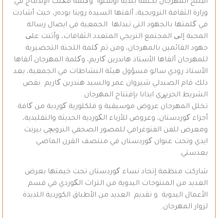
أفتتح المهرجان بكلمة بلدية أوسلوا وکلمة مکتب الإندماج في
وزارة الثقافة النرويجية، ألقتها السيدة روينا بوده‌ر، حيث أشادت
في کلمتها بالجهود التي تبذلها الجمعية في ايصال رسالة
المحبة إلی المجتمع النريجي المتعدد الثقافات، وأثنت علی
جهود القائمين بالمهرجان، ومن ثم کلمة اللجنة التحضيرية
للمهرجان ألقاها الأستاذ هاندرين کاريم، وکلمة المهرجان ألقاها
الأستاذ رودي سالو مسؤول هيئة النشاطات في الجمعية، بعد
ذلك قام الصيدلي شيروان عمر والسيد هندرين کاريم بقص
الشريط الحريڕي ايذانا بإفتتاح المهرجان.
تخلل المهرجان عروض موسيقية و فلكلورية کوردية من کافة
أجزاء کوردستان، وعروض للأزياء الکوردية الحديثة والتقليدية،
ومعرض للفن الفتوغرافي للمصور الصحفي النرويچي بيرنت
ايدي وتحت عنوان کوردستان في منتصف القرن الماضي
بعدستي.
شاركت منظمة إتحاد نساء کوردستان تحت خيمتها بعرض
العديد من المنتوجات اليدوية من التراث الکوردي في قسم
الأعمال اليدوية و تقديم العديد من الأطباق الكوردية اللذيذة
لزوار المهرجان.