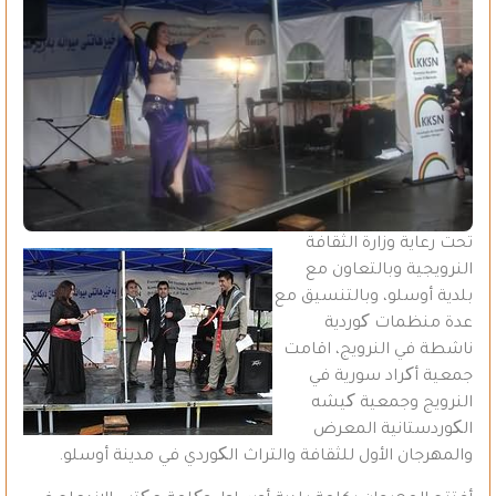
تحت رعاية وزارة الثقافة
النرويجية وبالتعاون مع
بلدية أوسلو، وبالتنسيق مع
عدة منظمات کوردية
ناشطة في النرويج، اقامت
جمعية أکراد سورية في
النرويج وجمعية کيشه
الکوردستانية المعرض
والمهرجان الأول للثقافة والتراث الکوردي في مدينة أوسلو.