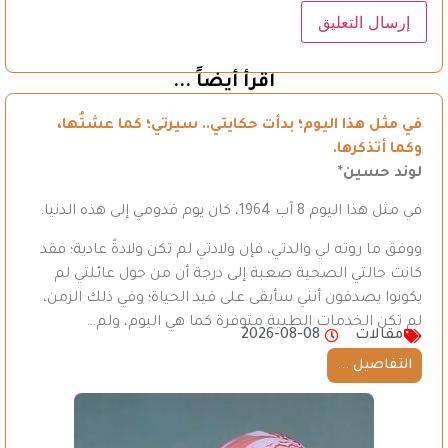
اقرأ أيضاً ...
في مثل هذا اليوم؛ بدأت حكايتي.. سيرتي؛ كما عشتُها،
وكما أتذكرها.
لوند حسين*
في مثل هذا اليوم 8 آب 1964، كان يوم قدومي إلى هذه الدنيا.
ووفق ما روته لي والدتي، فإن ولادتي لم تكن ولادةً عادية؛ فقد
كانت حالتي الصحية صعبة إلى درجة أن من حول عائلتي لم
يكونوا يصدقون أنني سأبقى على قيد الحياة؛ وفي ذلك الزمن،
لم تكن الخدمات الطبية متوفرة كما هي اليوم، ولم…
مقالات
2026-08-08
التفاصيل ...