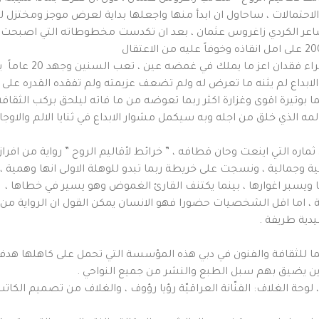
حتمالات ، ساحاول ان ابدأ منها واجعلها بداية لعرض موجز ومختزل لرو
لشاعر الكردي زاغروس عثمان ، بعد ان تكدست مخطوطاته التي اصبحت ج
قام من جديد وعاود الكتابه ب
لابداع لم يثنه ما تعرض له ولم تضعف عزيمته ولم تفقده القدره على ا
ا بوتيرة اقوى وغزارة اكثر ربما تعوضه من ما فاته ليلحق بركب الثقا
مه الذي خلق من اجله وبه سيكمل مشوار الابداع في ثنايا الالم والاوجا
ثماره التي اينعت وحان قطافه ، ” خرائط لأقاليم الروح ” رواية من افر
ية وجمالية ، ونسجت على خريطة ربما تبدو للوهلة الاولى انها وهمية ،
يسبر اغوارها ، بينما يكتنف القارئ الغموض وهو يسير في خطاها ، فال
، اما اقل الشخصيات حضورا فهو الانسان يمكن القول ان الرواية من مذ
دية طريفة .
 سما للثقافة والفنون في دبي هذه المؤسسة التي تحمل على كاهلها هدفا ن
ين يضيق بهم سبل الطبع والنشر من جميع النواحي .