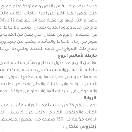
جديدة بيضاء خالية من النص و مفتوحة امام جميع الا
حيث نفض الغبار اخيراً عن احدى نتاجات الكاتب وا
باضرام النار فيها في غفلة منه اثر انتفاضة 12آذار2004 على امل انقاذه وخوفاً عليه من الاعتقال
في السماء ، زاغروس عثمان الذي يتقن فن الكتابه وا
يقوم من رماد الاحباط والمأساة ليكتب من جديد وربم
جماح تلك الامواج التي كانت تلاطمه وتلقي به الى عال
خارطة لأقاليم الروح :
ها نحن الآن وبعد طول انتظار وجهاً لوجه امام احدى 
نتاجاته الأدبية ، رواية نسجت في مخيلته وحيكت بفن
يعرفها هو ويتقن جغرافيتها ويستطيع التجول فيها و
الحشرات والحيوان والنبات والجان ومظاهر الطبيعة 
والغموض في سرد احداثها ولا يخلو من مواقف كومي
الرواية :
تحمل الرقم 35 من سلسلة منشورات مؤسسة
الكتاب والمثقفين الكرد في جنوب غرب كردستان الذ
الرواية مؤلفة من 150 صفحة من القطع المتوسط ، لوحة الغلاف: الفنّانة العراقيّة رؤيا رؤوف ، والغلاف من تصميم الكاتب هيثم حسين .
زاغروس عثمان :