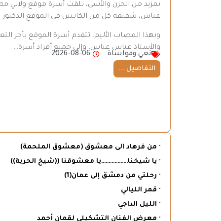
بمزيد من الحزن والأسى، تلقت أسرة موقع ولاتي مه ن
عباس، شقيقة كل من الكاتبين في الموقع الدكتور
وبهذا المصاب الأليم، تتقدم أسرة الموقع بأحر ال
والأستاذ عباس عباس، وإلى جميع أفراد أسرة…
نعي ومواساة
2026-08-06
التفاصيل ...
· من فرهاد الى معشوق (معشوق الملحمة)
· يا شيخنا………………يا معشوقنا ((شيخ الحرية))
· رحلتي من دمشق إلى عمان(1)
· قمر الليالي
· الليل الداجي
· معرض الفنان التشكيلي لقمان أحمد