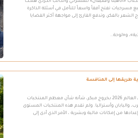
كتاب «أناهيتا وگَميفان» للمسرحي والكاتب الكردي هلكت
مسرحيات تفتح أفقاً واسعاً للتأمل في أسئلة الذاكرة
 الشعر بالفكر، وتدفع القارئ إلى مواجهة أكثر القضايا
ية»، و«لوحة…
انتهت مشاركة المنتخب العراقي في نهائيات كأس العالم 2026 بخروج مبكر، شأنه شأن معظم المنتخبات
ب، واليابان وأستراليا. ولم تقدم هذه المنتخبات المستوى
عدادها من إمكانات مالية وبشرية ، الأمر الذي أدى إلى