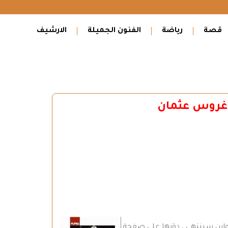
قصة
رياضة
الفنون الجميلة
الارشيف
اغروس عثمان
 واين سينتهي ، دوَنها على صفحة