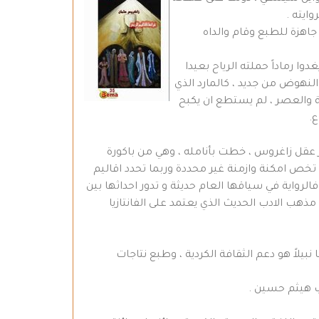
ايته .
اهزة للطبع وقام والداه
عد ان اصيب بالاحباط جراء فقدان اعز ما يملك في غمضه عين ، تعب السنين وجهد 20 عاماً يغدوا رماداً حملته الرياح بعيدا
لنهوض من جديد ، كالمارد الذي
فة والعصر ، لم يستطع ان يكبح
ع.
از عقل زاغروس ، خطت بأنامله ، وهي من باكورة
 تخص امكنة وازمنة غير محددة وربما تحدد اقاليم
رواية في سياقها العام حديثة و تدور احداثها بين
هب الادب الحديث الذي يعتمد على الفانتازيا
بيلاً هو دعم الثقافة الكردية ، وطبع نتاجات