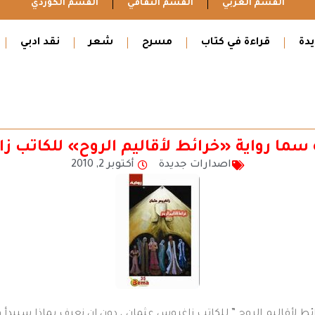
القسم العربي
القسم الثقافي
القسم الكوردي
دة
قراءة في كتاب
مسرح
شعر
نقد ادبي
ما رواية «خرائط لأقاليم الروح» للكاتب ز
اصدارات جديدة
أكتوبر 2, 2010
رائط لأقاليم الروح ” للكاتب زاغروس عثمان ، دون ان نعرف بماذا سيبدأ