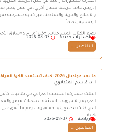
أصدرت منشورات رامينا في لندن الترجمة العربية ل
إدريس عابد، بترجمة شمال آكريي، في عمل يضم سبع 
والاقتلاع والحرية والسلطة، عبر كتابة مسرحية تمزج
الإنسانية إلحاحاً.
يضم الكتاب المسرحيات: «قبر أمي»، و«سارق الأحذ
اصدارات جديدة
2026-08-07
التفاصيل ...
ما بعد مونديال 2026: كيف تستعيد الكرة العراقية طريقها إلى المنافسة
ا. د. قاسم المندلاوي
العربية والآسيوية ، باستثناء منتخبات مصر والمغر
الذي كانت تطمح إليه جماهيرها ، رغم ما أُنفق على إ
خيبة…
رياضة
2026-08-07
التفاصيل ...