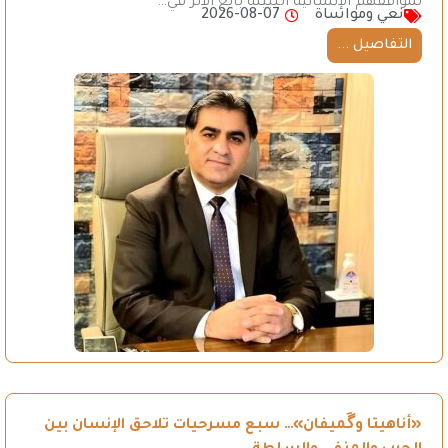
لمواقفهم الإنسانية النبيلة بالغ الأثر في…
نعي ومواساة
2026-08-07
التفاصيل ...
«أناهيتا وگَميفان»… سبع مسرحيات تلاحق الإنسان بين