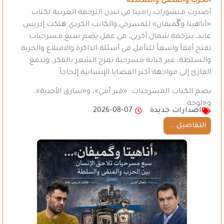
الحرب والمنفى والسلطة
أصدرت منشورات رامينا في لندن الترجمة العربية لكتاب
«أناهيتا وگَميفان» للمسرحي والكاتب الكردي هلكت إدريس
عابد، بترجمة شمال آكريي، في عمل يضم سبع مسرحيات
تفتح أفقاً واسعاً للتأمل في أسئلة الذاكرة والاقتلاع والحرية
والسلطة، عبر كتابة مسرحية تمزج الشعر بالفكر، وتدفع
القارئ إلى مواجهة أكثر القضايا الإنسانية إلحاحاً.
يضم الكتاب المسرحيات: «قبر أمي»، و«سارق الأحذية»،
و«لوحة…
اصدارات جديدة
2026-08-07
التفاصيل ...