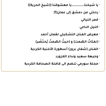
· يا شيخنا………………يا معشوقنا ((شيخ الحرية))
· رحلتي من دمشق إلى عمان(1)
· قمر الليالي
· الليل الداجي
· معرض الفنان التشكيلي لقمان أحمد
· (نفثاتُ الصّمت) و (حيثُ الصّمتُ يُحتَضَر)
· الفنان (شفان برور) أسطورة الأغنية الكردية
· وجيهة سعيد ونداء اللازورد
· مجلة سورمي تنضم الى قافلة الصحافة الكردية