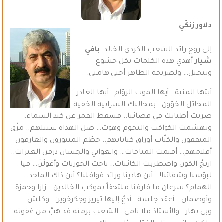
دلاور زنكَي
إلى روح رائد الشعب الكردي الخالد:
بافي
شيار
أهدي هذه الكلمات بكل خشوع
وتبجيل… ولضريحه الطاهر أحني هامتي.
أيتها المنية.. أيها الموت الزؤام.. أيها الغادر
المخاتل الخؤون.. بمخالبك السرابية الخفية
ضربت أطنابك في فضائنا.. فسقط القمر عن كبد السماء،
وتهشمت الكواكب والنجوم وهوت… ضل الهداة سبيلهم.. مزّق
المثقفون والكتّاب أوراق كتاباتهم.. حطّم المتنورون والعارفون
أقلامهم… أقيمت المناحات… والغواني والحِسان ذرفن العبرات..
ارتجَّ الكون واضطربت الكائنات… ناحت الحوريات وأعَولْنَ… فيا
لبؤسنا وشقائنا!… أين هادينا ورائد قوافلنا؟ أين ذاك الماجد
الهمام؟ سرعان ما فارقنا ملتحقاً بموكب الخالدين… زازا وحمزة
وأوصمان… أعقد جلسة.. أدعُ إليها تيريز وجكرخوين.. وكلش..
وبي بهار.. والأستاذ ملا نامي.. الشعب برمته قد هبَّ من غفوته.