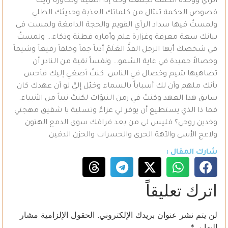
الرأي ووحدة الكلمة تجمعنا وكنا إذا التقينا وتحاورنا رأيت
فصوص الحكمة تنثال من كلماتك العذبة وحديثك الطلي
ولمستُ فيها سداد الرأي القويم والحجة الدامغة ولمست في
بيانك سعة معرفة وغزارة علم وأمارة فطنة وذكاء… ولمستُ
في شخصك أيها الرجل الفذُّ العَلَمُ أدباً جماً وخلقاً رفيعاً وشيماً
وخصالاً حميدة في غاية السّمو… ونفساً نقية من النادر أن
تضاهيها شيم وخصال في الناس. كنتُ أصغي إليك فأحس
بأنك ملهم وأن لك أسباباً بالسماء وخيّل إليَّ لو أن عهدك كان
سابق هذا العهد وكنتَ في زمن النبؤات لكنتَ نبياً من الأنبياء.
فما ذا الذي يستطيع أن يوفر لي عزاءٌ وتسلية يا شقيق مهجتي
وخدين روحي؟ فليس لي من بعد فراقك سوى الدمع الهتون
ولاعج الأسى والآهة الحرى والحسرات والحزن الدفين.
شارك المقال :
اترك تعليقاً
لن يتم نشر عنوان بريدك الإلكتروني.
الحقول الإلزامية مشار
إليها بـ
*