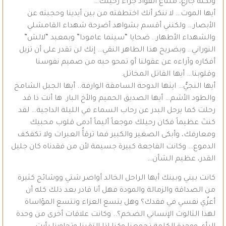
ولكنه جازع، ملتاع الفؤاد جرّاء رحيلك…
أيها الموت… لا ننكر أنك اختطفته من بين أيدينا وحجبته عن
الأبصار… ولكنني أقسم بشواهد أضرحة شهداء القامشلي
والشهداء الأطهار.. ضحايا “سينما عامودا” وبمعبد “لالش”
النوراني.. وبضريح هذا الطاهر النقي… إنك لن تقدر على أن تزيل
أفكاره وآراءه عن عقولنا أو تمحو حبه من صميم نفوسنا
وقلوبنا… أيها القاتل المخاتل.
أيها النجيُّ… ايتها الدوحة السامقة الوارفة.. أيها الجبل الشامخ
والطود الأشم… أيها الصديق الحميم والأخ البار. ها أنت ذا قد
رحلت كما يرحل البدر عن رحاب السماء في الليلة الداجية… لقد
كنتَ عظيماً فكان رحيلك موجعاً أليماً أدمى قلوب محبيك
ومعارفك، وأبكى الصغير والكبير فما ترقأُ العبرات ولا تكفكف
الدموع… وكانت الفاجعة كبيرة جسيمة لأن من فقدناه كان جليل
القدر، عظيم الشأن…
كانت بيني وبينك أيها الراحل الخالد أواصر شتي ووشائج كثيرة
من الصداقة والزمالة والمودة فهل أنا قادر بعد ذلك كله أن
أعزّي نفسي في فقدك؟ وهل يتسع العزاء وتتسع المؤاساة
لهذا الثالوث الإنساني الضخم؟.. وكانت علاقات أخرى من وحدة