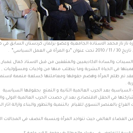
 ناز ناز محمد الاستاذة الجامعية وعضو برلمان كردستان السابق في
ل السياسي” .
سيدات والسادة الاكاديميين والمثقفين من قبل الاستاذ كمال غمبار
ة واهميتها في الحياة البشرية وما يتطلب منها من واجبات ومسؤوليات ,
فقد تم ظلم المرأة وهضم حقوقها ومعاملتها كسلعة متممة لاستمرار
ية .
اة السياسية بعد الحرب العالمية الثانية و التمتع بحقوقها السياسية
ركتها في الحقل الاقتصادي بعد ان حصدت الحرب العالمية الاولى والثا
فراغ بالعنصر النسوي للقيام بالتنمية والتطور والبناء وازالة اثار ا
من الفضاء العالمي حيث تتواجد المرأة وبنسبة النصف في المجالات ال