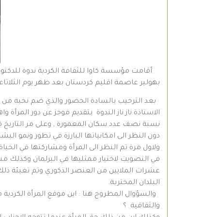
أقامت مؤسسة كاوا للثقافة الكردية ندوة للدكتورة
بهولير عاصمة اقليم كردستان بعد ظهر يوم الثلاثاء تاريخ 30 / 11 / 2010 تحت عنوان “دو المرأة في العم
بعد الترحيب بالسادة الحضور والذي ضم نخبة من ال
الاستاذة ناز ناز الندوة بتقديم موجز عن دور المرأ
نسبة نصف عدد سكان المعمورة , وعلى مر التاريخ 
دون النظر الى امكانياتها البارزة في تطور ونمو البشر
ولاول مرة تم النظر الى المرأة ومشاركتها في الحي
في التصويت لاختيار ممثليها في البرلمان وكذلك مشا
عشرات الملايين من العنصر الذكوري وتم تعبئة ذلك ال
البلدان المحتربة.
والسؤوال المطروح هنا : اين موقع المرأة الكردية 
والثقافية ؟