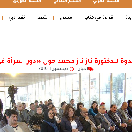
القسم العربي
القسم الثقافي
القسم الكوردي
دة
قراءة في كتاب
مسرح
شعر
نقد ادبي
ة للدكتورة ناز ناز محمد حول «دور المرأة
اخبار
ديسمبر 1, 2010