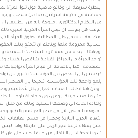
وكذلك اين من ذلك حق المرأة عندما تتوجه الاحزاب ا
حساسة في حكومة اسرائيل بدءا من منصب وزيرة ال
من النظام الدكتاتوري , منوهة بانه من الطبيعي ان 
الوقت هل يتوجب ان تبقى المرأة الكردية اسيرة ذلك !
مضيفة , بانه في حال المطالبة بحقوق المرأة الكردي
انسانية محرومة منها ويتحتم ان تتمتع بتلك الحقوق
اوجهها , ابتداء من قمة هرم السلطات التنفيذية وال
تواجد المرأة في المراكز القيادية يتناقص الفساد وذ
المتقدمة , هذا بالاضافة الى قيام المرأة بواجباتها 
كردستان الى البعض من المؤسسات فنرى بان تواجد
يلمع واجهة تلك المؤسسة تلميحا بان العنصر النس
ومن هنا اطالب اصحاب القرار وبكل شفافية ووضوح با
حتى مناصب حزبية , ومن دون مجاملة يتوجب ايجاد 
واعادة الحالة الى وضعها السليم وذلك من خلال التمي
منوهة بانه نحن الان في عصر العولمة والتكنولوجيا و
انتهاء الحرب الباردة وحصرا في قسم العلاقات الخارج
قمن بمهام لربما عجز الرجل على ادارتها وهذا ليس م
تبدوا ناجحة اذ ان الانتقال من حالة الحرب حتى وان 