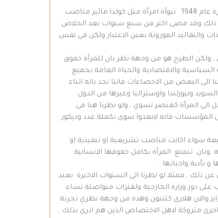
بنظرة سريعة الى وقائع ماضية حول تبوأ المرأة لمناصب رفيعة في العالم ومثالا فان دولة اسرائيل بعد التاسيس مباشرة عام 1948 تبوأة امرأة مثل كولدا مائير مناصب
ن ذلك وقد مضى اكثر من سبع سنوات بعد الخلاص
ات والتقاليد الموروثة بعين الاعتبار ولكن في نفس
ل , ولكن الطرح هو من وجهة نظر بان للمرأة حقوق
 السياسية والاقتصادية والحياة العامة بجميع
 الى البعض من الاحصاءات فاننا نجد بانه اثناء
لسويد ونيوزلندا واوستراليا وغيرها من الدول
كل الى المرأة كعنصر نسوي , ولو نظرنا هنا في
المؤسسات فانه لايعدوا سوى تكملة عدد وديكور
يعة سواء اكانت مناصب تشريعية او تنفيذية او
وبان تتمتع المرأة بكامل حقوقها الانسانية
و تأدية واجباتها .
عن ذلك , فمثلا لو نظرنا الى السنوات الاخيرة بعيد
ب على دور وزارة الخارجية ولفترات متواصلة نساء
رايز والان هلاري كلنتون وهذه من وجهة نظري تجربة
 اخرى متروكة لاهل الاختصاص الذين هم ادرى بذلك ,