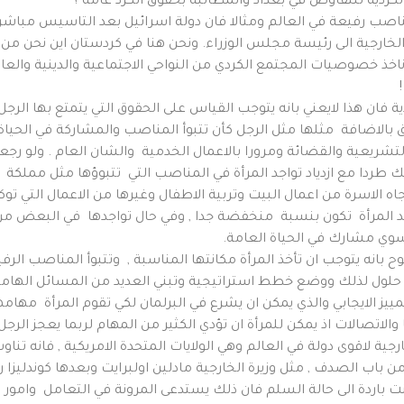
لكردية للتفاوض في بغداد والمطالبة بحقوق الكرد عامة ؟
خارجية الى رئيسة مجلس الوزراء. ونحن هنا في كردستان اين نحن م
ناخذ خصوصيات المجتمع الكردي من النواحي الاجتماعية والدينية والعاد
ة فان هذا لايعني بانه يتوجب القياس على الحقوق التي يتمتع بها الرج
 بالاضافة مثلها مثل الرجل كأن تتبوأ المناصب والمشاركة في الحياة
تشريعية والقضائة ومرورا بالاعمال الخدمية والشان العام . ولو رجعنا
لك طردا مع ازدياد تواجد المرأة في المناصب التي تتبوؤها مثل مملكة ا
تجاه الاسرة من اعمال البيت وتربية الاطفال وغيرها من الاعمال التي تو
 المرأة تكون بنسبة منخفضة جدا , وفي حال تواجدها في البعض من 
وي مشارك في الحياة العامة.
نه يتوجب ان تأخذ المرأة مكانتها المناسبة , وتتبوأ المناصب الرف
حلول لذلك ووضع خطط استراتيجية وتبني العديد من المسائل الهامة 
يز الايجابي والذي يمكن ان يشرع في البرلمان لكي تقوم المرأة مهامها 
الاتصالات اذ يمكن للمرأة ان تؤدي الكثير من المهام لربما يعجز الرجل 
ية لاقوى دولة في العالم وهي الولايات المتحدة الامريكية , فانه تناو
ن باب الصدف , مثل وزيرة الخارجية مادلين اولبرايت وبعدها كوندليزا 
كانت باردة الى حالة السلم فان ذلك يستدعى المرونة في التعامل وامور