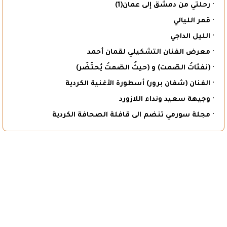
· رحلتي من دمشق إلى عمان(1)
· قمر الليالي
· الليل الداجي
· معرض الفنان التشكيلي لقمان أحمد
· (نفثاتُ الصّمت) و (حيثُ الصّمتُ يُحتَضَر)
· الفنان (شفان برور) أسطورة الأغنية الكردية
· وجيهة سعيد ونداء اللازورد
· مجلة سورمي تنضم الى قافلة الصحافة الكردية