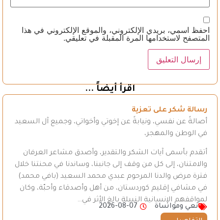
احفظ اسمي، بريدي الإلكتروني، والموقع الإلكتروني في هذا
المتصفح لاستخدامها المرة المقبلة في تعليقي.
اقرأ أيضاً ...
رسالة شكر على تعزية
أصالةً عن نفسي، ونيابةً عن إخوتي وأخواتي، وجميع آل السعيد
في الوطن والمهجر،
أتقدم بأسمى آيات الشكر والتقدير، وأصدق مشاعر العرفان
والامتنان، إلى كل من وقف إلى جانبنا، وساندنا في محنتنا خلال
فترة مرض والدنا المرحوم عبدي محمد السعيد (بافي محمد)
في مشافي إقليم كوردستان، من أهل وأصدقاء وأحبّة، وكان
لمواقفهم الإنسانية النبيلة بالغ الأثر في…
نعي ومواساة
2026-08-07