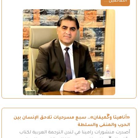
التفاصيل ...
«أناهيتا وگَميفان»… سبع مسرحيات تلاحق الإنسان بين
الحرب والمنفى والسلطة
أصدرت منشورات رامينا في لندن الترجمة العربية لكتاب