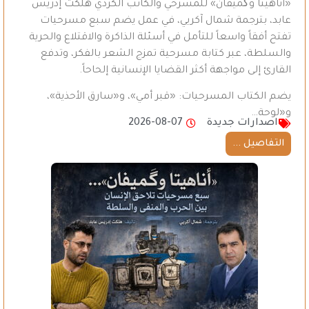
«أناهيتا وگَميفان» للمسرحي والكاتب الكردي هلكت إدريس
عابد، بترجمة شمال آكريي، في عمل يضم سبع مسرحيات
تفتح أفقاً واسعاً للتأمل في أسئلة الذاكرة والاقتلاع والحرية
والسلطة، عبر كتابة مسرحية تمزج الشعر بالفكر، وتدفع
القارئ إلى مواجهة أكثر القضايا الإنسانية إلحاحاً.
يضم الكتاب المسرحيات: «قبر أمي»، و«سارق الأحذية»،
و«لوحة…
اصدارات جديدة
2026-08-07
التفاصيل ...