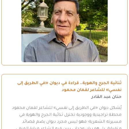
ثنائية الجرح والهوية.. قراءة في ديوان «في الطريق إلى
نفسي» للشاعر لقمان محمود
حنان عبد القادر
يُشكل ديوان «في الطريق إلى نفسي» للشاعر لقمان محمود
محطة تراجيدية ووجودية تختزل ثنائية الجرح والهوية في
مسيرته الشعرية؛ فهو ليس مجرد ديوان يضم قصائد
متفرقة، بل هو بيان وجداني يبين فيه الشاعر مرارة المنفى،