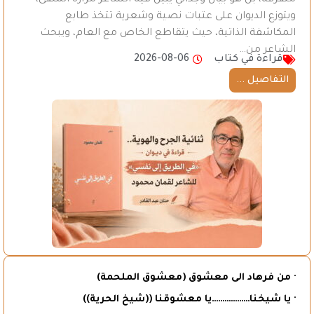
ويتوزع الديوان على عتبات نصية وشعرية تتخذ طابع
المكاشفة الذاتية، حيث يتقاطع الخاص مع العام، ويبحث
الشاعر من…
قراءة في كتاب
2026-08-06
التفاصيل ...
· من فرهاد الى معشوق (معشوق الملحمة)
· يا شيخنا………………يا معشوقنا ((شيخ الحرية))